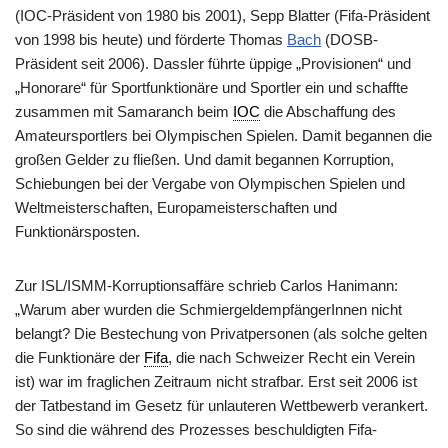
(IOC-Präsident von 1980 bis 2001), Sepp Blatter (Fifa-Präsident
von 1998 bis heute) und förderte Thomas
Bach
(DOSB-
Präsident seit 2006). Dassler führte üppige „Provisionen“ und
„Honorare“ für Sportfunktionäre und Sportler ein und schaffte
zusammen mit Samaranch beim
IOC
die Abschaffung des
Amateursportlers bei Olympischen Spielen. Damit begannen die
großen Gelder zu fließen. Und damit begannen Korruption,
Schiebungen bei der Vergabe von Olympischen Spielen und
Weltmeisterschaften, Europameisterschaften und
Funktionärsposten.
Zur ISL/ISMM-Korruptionsaffäre schrieb Carlos Hanimann:
„Warum aber wurden die SchmiergeldempfängerInnen nicht
belangt? Die Bestechung von Privatpersonen (als solche gelten
die Funktionäre der
Fifa
, die nach Schweizer Recht ein Verein
ist) war im fraglichen Zeitraum nicht strafbar. Erst seit 2006 ist
der Tatbestand im Gesetz für unlauteren Wettbewerb verankert.
So sind die während des Prozesses beschuldigten Fifa-