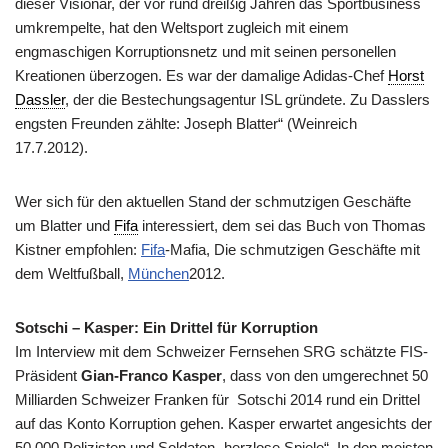
dieser Visionär, der vor rund dreißig Jahren das Sportbusiness
umkrempelte, hat den Weltsport zugleich mit einem
engmaschigen Korruptionsnetz und mit seinen personellen
Kreationen überzogen. Es war der damalige Adidas-Chef
Horst
Dassler
, der die Bestechungsagentur ISL gründete. Zu Dasslers
engsten Freunden zählte: Joseph Blatter“ (Weinreich
17.7.2012).
Wer sich für den aktuellen Stand der schmutzigen Geschäfte
um Blatter und
Fifa
interessiert, dem sei das Buch von Thomas
Kistner empfohlen:
Fifa
-Mafia, Die schmutzigen Geschäfte mit
dem Weltfußball,
München
2012.
Sotschi – Kasper: Ein Drittel für Korruption
Im Interview mit dem Schweizer Fernsehen SRG schätzte FIS-
Präsident
Gian-Franco Kasper
, dass von den umgerechnet 50
Milliarden Schweizer Franken für Sotschi 2014 rund ein Drittel
auf das Konto Korruption gehen. Kasper erwartet angesichts der
50.000 Polizisten und Soldaten „herzlose Spiele“. In den meisten