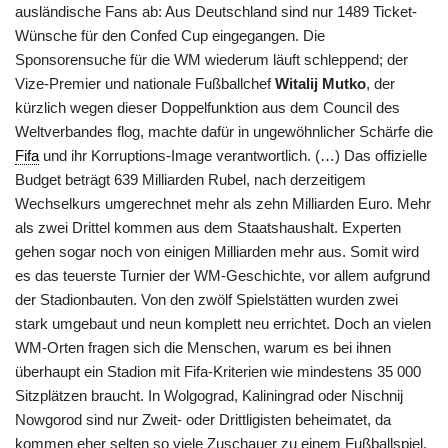
ausländische Fans ab: Aus Deutschland sind nur 1489 Ticket-
Wünsche für den Confed Cup eingegangen. Die
Sponsorensuche für die WM wiederum läuft schleppend; der
Vize-Premier und nationale Fußballchef
Witalij Mutko
, der
kürzlich wegen dieser Doppelfunktion aus dem Council des
Weltverbandes flog, machte dafür in ungewöhnlicher Schärfe die
Fifa
und ihr Korruptions-Image verantwortlich. (…) Das offizielle
Budget beträgt 639 Milliarden Rubel, nach derzeitigem
Wechselkurs umgerechnet mehr als zehn Milliarden Euro. Mehr
als zwei Drittel kommen aus dem Staatshaushalt. Experten
gehen sogar noch von einigen Milliarden mehr aus. Somit wird
es das teuerste Turnier der WM-Geschichte, vor allem aufgrund
der Stadionbauten. Von den zwölf Spielstätten wurden zwei
stark umgebaut und neun komplett neu errichtet. Doch an vielen
WM-Orten fragen sich die Menschen, warum es bei ihnen
überhaupt ein Stadion mit Fifa-Kriterien wie mindestens 35 000
Sitzplätzen braucht. In Wolgograd, Kaliningrad oder Nischnij
Nowgorod sind nur Zweit- oder Drittligisten beheimatet, da
kommen eher selten so viele Zuschauer zu einem Fußballspiel.