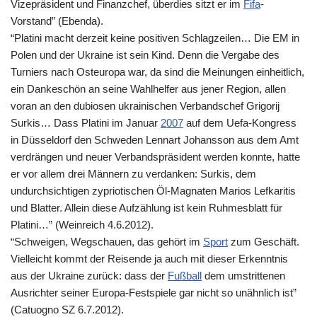
Vizepräsident und Finanzchef, überdies sitzt er im
Fifa
-
Vorstand” (Ebenda).
“Platini macht derzeit keine positiven Schlagzeilen… Die EM in
Polen und der Ukraine ist sein Kind. Denn die Vergabe des
Turniers nach Osteuropa war, da sind die Meinungen einheitlich,
ein Dankeschön an seine Wahlhelfer aus jener Region, allen
voran an den dubiosen ukrainischen Verbandschef Grigorij
Surkis… Dass Platini im Januar
2007
auf dem Uefa-Kongress
in Düsseldorf den Schweden Lennart Johansson aus dem Amt
verdrängen und neuer Verbandspräsident werden konnte, hatte
er vor allem drei Männern zu verdanken: Surkis, dem
undurchsichtigen zypriotischen Öl-Magnaten Marios Lefkaritis
und Blatter. Allein diese Aufzählung ist kein Ruhmesblatt für
Platini…” (Weinreich 4.6.2012).
“Schweigen, Wegschauen, das gehört im
Sport
zum Geschäft.
Vielleicht kommt der Reisende ja auch mit dieser Erkenntnis
aus der Ukraine zurück: dass der
Fußball
dem umstrittenen
Ausrichter seiner Europa-Festspiele gar nicht so unähnlich ist”
(Catuogno SZ 6.7.2012).