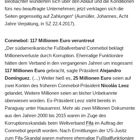
Beobachter wunderten sich über den Ablauf und die Konditionen
fürs neu beauftragte Unternehmen; jetzt verklagen sich die
Seiten gegenseitig auf Zahlungen“ (Aumüller, Johannes, Acht
Jahre Verpätung, in SZ 22.4.2017).
Conmebol: 117 Millionen Euro veruntreut
„Der südamerikanische Fußballverband Conmebol beklagt
Millionenverluste durch Korruption. Ehemalige Funktionäre
hätten dem Verband in den vergangenen Jahren um insgesamt
117 Millionen Euro
gebracht, sagte Präsident
Alejandro
Domínguez
. (…) Weiter hieß es,
25 Millionen Euro
seien auf
zwei Konten des früheren Conmebol-Präsident
Nicolás Leoz
gelandet. Weitere Millionen seien an bisher Unbekannte
überwiesen worden. Ex-Präsident Leoz steht bereits in
Paraguay unter Hausarrest. Mehr als zwei Millionen Dokumente
aus den Jahren 2000 bis 2015 waren im Zuge des
Korruptionsskandals beim Weltverband
Fifa
im Auftrag der
Conmebol geprüft worden. Nach Ermittlungen der US-Justiz
zum Fifa-Skandal waren mehrere ehemalige Fußballfunktionäre