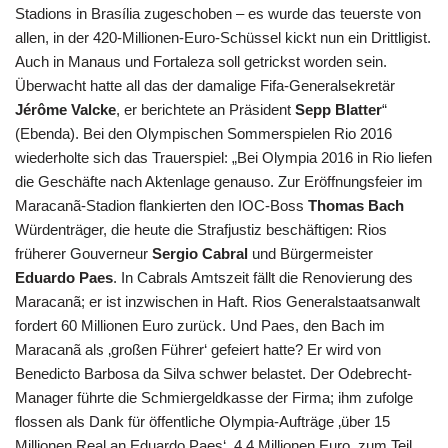
Stadions in Brasília zugeschoben – es wurde das teuerste von
allen, in der 420-Millionen-Euro-Schüssel kickt nun ein Drittligist.
Auch in Manaus und Fortaleza soll getrickst worden sein.
Überwacht hatte all das der damalige Fifa-Generalsekretär
Jérôme Valcke
, er berichtete an Präsident
Sepp Blatter
“
(Ebenda). Bei den Olympischen Sommerspielen Rio 2016
wiederholte sich das Trauerspiel: „Bei Olympia 2016 in Rio liefen
die Geschäfte nach Aktenlage genauso. Zur Eröffnungsfeier im
Maracanã-Stadion flankierten den IOC-Boss
Thomas Bach
Würdenträger, die heute die Strafjustiz beschäftigen: Rios
früherer Gouverneur
Sergio Cabral
und Bürgermeister
Eduardo Paes
. In Cabrals Amtszeit fällt die Renovierung des
Maracanã; er ist inzwischen in Haft. Rios Generalstaatsanwalt
fordert 60 Millionen Euro zurück. Und Paes, den Bach im
Maracanã als ‚großen Führer‘ gefeiert hatte? Er wird von
Benedicto Barbosa da Silva schwer belastet. Der Odebrecht-
Manager führte die Schmiergeldkasse der Firma; ihm zufolge
flossen als Dank für öffentliche Olympia-Aufträge ‚über 15
Millionen Real an Eduardo Paes‘, 4,4 Millionen Euro, zum Teil