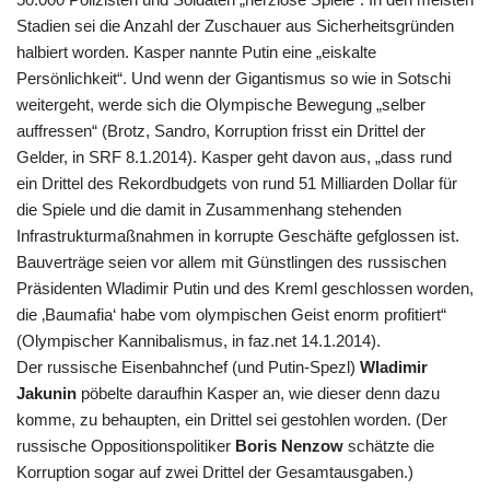
Stadien sei die Anzahl der Zuschauer aus Sicherheitsgründen
halbiert worden. Kasper nannte Putin eine „eiskalte
Persönlichkeit“. Und wenn der Gigantismus so wie in Sotschi
weitergeht, werde sich die Olympische Bewegung „selber
auffressen“ (Brotz, Sandro, Korruption frisst ein Drittel der
Gelder, in SRF 8.1.2014). Kasper geht davon aus, „dass rund
ein Drittel des Rekordbudgets von rund 51 Milliarden Dollar für
die Spiele und die damit in Zusammenhang stehenden
Infrastrukturmaßnahmen in korrupte Geschäfte gefglossen ist.
Bauverträge seien vor allem mit Günstlingen des russischen
Präsidenten Wladimir Putin und des Kreml geschlossen worden,
die ‚Baumafia‘ habe vom olympischen Geist enorm profitiert“
(Olympischer Kannibalismus, in faz.net 14.1.2014).
Der russische Eisenbahnchef (und Putin-Spezl)
Wladimir
Jakunin
pöbelte daraufhin Kasper an, wie dieser denn dazu
komme, zu behaupten, ein Drittel sei gestohlen worden. (Der
russische Oppositionspolitiker
Boris Nenzow
schätzte die
Korruption sogar auf zwei Drittel der Gesamtausgaben.)