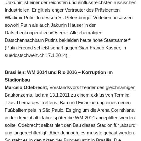
„Jakunin ist einer der reichsten und einflussreichsten russischen
Industriellen. Er gilt als enger Vertrauter des Präsidenten
Wladimir Putin. In dessen St. Petersburger Vorleben besassen
sowohl Putin als auch Jakunin Häuser in der
Datschenkooperative «Osero». Alle ehemaligen
Datschennachbarn Putins bekleiden heute hohe Staatsämter“
(Putin-Freund schießt scharf gegen Gian-Franco Kasper, in
suedostschweiz.ch 17.1.2014).
Brasilien: WM 2014 und Rio 2016 –
Korruption im
Stadionbau
Marcelo Odebrecht
, Vorstandsvorsitzender des gleichnamigen
Baukonzerns, lud am 13.1.2011 zu einem exklusiven Termin:
„Das Thema des Treffens: Bau und Finanzierung eines neuen
Fußballtempels in São Paulo. Es ging um die Arena Corinthians,
in der dreieinhalb Jahre später die WM 2014 angepfiffen werden
sollte. Odebrecht selbst hielt den Bau dieses Stadion für ‚absurd‘
und ‚ungerechtfertigt‘. Aber dennoch, es musste gebaut werden.
So steht es in den Akten der Bundesjustiz in Brasília. Die