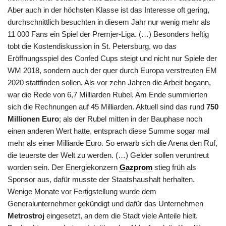
Aber auch in der höchsten Klasse ist das Interesse oft gering,
durchschnittlich besuchten in diesem Jahr nur wenig mehr als
11 000 Fans ein Spiel der Premjer-Liga. (…) Besonders heftig
tobt die Kostendiskussion in St. Petersburg, wo das
Eröffnungsspiel des Confed Cups steigt und nicht nur Spiele der
WM 2018, sondern auch der quer durch Europa verstreuten EM
2020 stattfinden sollen. Als vor zehn Jahren die Arbeit begann,
war die Rede von 6,7 Milliarden Rubel. Am Ende summierten
sich die Rechnungen auf 45 Milliarden. Aktuell sind das rund
750
Millionen Euro
; als der Rubel mitten in der Bauphase noch
einen anderen Wert hatte, entsprach diese Summe sogar mal
mehr als einer Milliarde Euro. So erwarb sich die Arena den Ruf,
die teuerste der Welt zu werden. (…) Gelder sollen veruntreut
worden sein. Der Energiekonzern
Gazprom
stieg früh als
Sponsor aus, dafür musste der Staatshaushalt herhalten.
Wenige Monate vor Fertigstellung wurde dem
Generalunternehmer gekündigt und dafür das Unternehmen
Metrostroj
eingesetzt, an dem die Stadt viele Anteile hielt.