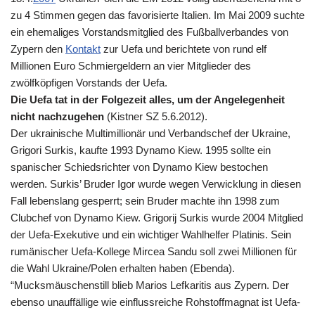
zu 4 Stimmen gegen das favorisierte Italien. Im Mai 2009 suchte
ein ehemaliges Vorstandsmitglied des Fußballverbandes von
Zypern den
Kontakt
zur Uefa und berichtete von rund elf
Millionen Euro Schmiergeldern an vier Mitglieder des
zwölfköpfigen Vorstands der Uefa.
Die Uefa tat in der Folgezeit alles, um der Angelegenheit
nicht nachzugehen
(Kistner SZ 5.6.2012).
Der ukrainische Multimillionär und Verbandschef der Ukraine,
Grigori Surkis, kaufte 1993 Dynamo Kiew. 1995 sollte ein
spanischer Schiedsrichter von Dynamo Kiew bestochen
werden. Surkis’ Bruder Igor wurde wegen Verwicklung in diesen
Fall lebenslang gesperrt; sein Bruder machte ihn 1998 zum
Clubchef von Dynamo Kiew. Grigorij Surkis wurde 2004 Mitglied
der Uefa-Exekutive und ein wichtiger Wahlhelfer Platinis. Sein
rumänischer Uefa-Kollege Mircea Sandu soll zwei Millionen für
die Wahl Ukraine/Polen erhalten haben (Ebenda).
“Mucksmäuschenstill blieb Marios Lefkaritis aus Zypern. Der
ebenso unauffällige wie einflussreiche Rohstoffmagnat ist Uefa-