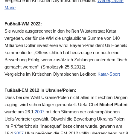
Vergleiche im Kritischen Olympischen Lexikon:
Weber, Jean-
Marie
Fußball-WM 2022:
Sie wurde ausgerechnet in den heißen Wüstenstaat Katar
vergeben, der für die WM die unglaubliche Summe von 140
Milliarden Dollar investieren wird! Bayern-Präsident Uli Hoeneß
kommentierte: „Offensichtlich hat heutzutage nur noch eine
Bewerbung Erfolg, wenn zusätzlich Zahlungen unter dem Tisch
gemacht werden“ (Smoltczyk 25.5.2012).
Vergleiche im Kritischen Olympischen Lexikon:
Katar-Sport
Fußball-EM 2012 in Ukraine/Polen:
Dass bei der Wahl Ukraine/Polen nicht alles mit rechten Dingen
zuging, wird schon länger gemunkelt. Uefa-Chef
Michel Platini
wurde am 26.1.
2007
mit den Stimmen der osteuropäischen
Uefa-Vertreter gewählt. Obwohl die Bewerbung Ukraine/Polen
im Prüfbericht als “inadequat” bezeichnet wurde, gewann am
18.4.
2007
Ukraine/Polen die EM 2012 völlig überraschend mit 8