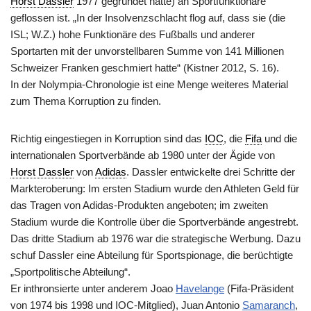
Horst Dassler
1977 gegründet hatte) an Sportfunktionäre
geflossen ist. „In der Insolvenzschlacht flog auf, dass sie (die
ISL; W.Z.) hohe Funktionäre des Fußballs und anderer
Sportarten mit der unvorstellbaren Summe von 141 Millionen
Schweizer Franken geschmiert hatte“ (Kistner 2012, S. 16).
In der Nolympia-Chronologie ist eine Menge weiteres Material
zum Thema Korruption zu finden.
Richtig eingestiegen in Korruption sind das
IOC
, die
Fifa
und die
internationalen Sportverbände ab 1980 unter der Ägide von
Horst Dassler
von
Adidas
. Dassler entwickelte drei Schritte der
Markteroberung: Im ersten Stadium wurde den Athleten Geld für
das Tragen von Adidas-Produkten angeboten; im zweiten
Stadium wurde die Kontrolle über die Sportverbände angestrebt.
Das dritte Stadium ab 1976 war die strategische Werbung. Dazu
schuf Dassler eine Abteilung für Sportspionage, die berüchtigte
„Sportpolitische Abteilung“.
Er inthronsierte unter anderem Joao
Havelange
(Fifa-Präsident
von 1974 bis 1998 und IOC-Mitglied), Juan Antonio
Samaranch
,