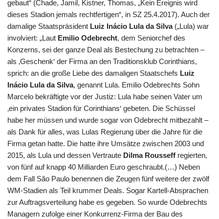
gebaut“ (Chade, Jamil, Kistner, Thomas, „Kein Ereignis wird
dieses Stadion jemals rechtfertigen“, in SZ 25.4.2017). Auch der
damalige Staatspräsident
Luiz Inácio Lula da Silva
(„Lula) war
involviert: „Laut
Emilio Odebrecht
, dem Seniorchef des
Konzerns, sei der ganze Deal als Bestechung zu betrachten –
als ‚Geschenk‘ der Firma an den Traditionsklub Corinthians,
sprich: an die große Liebe des damaligen Staatschefs
Luiz
Inácio Lula da Silva
, genannt Lula. Emilio Odebrechts Sohn
Marcelo bekräftigte vor der Justiz: Lula habe seinen Vater um
‚ein privates Stadion für Corinthians‘ gebeten. Die Schüssel
habe her müssen und wurde sogar von Odebrecht mitbezahlt –
als Dank für alles, was Lulas Regierung über die Jahre für die
Firma getan hatte. Die hatte ihre Umsätze zwischen 2003 und
2015, als Lula und dessen Vertraute
Dilma Rousseff
regierten,
von fünf auf knapp 40 Milliarden Euro geschraubt.(…) Neben
dem Fall São Paulo benennen die Zeugen fünf weitere der zwölf
WM-Stadien als Teil krummer Deals. Sogar Kartell-Absprachen
zur Auftragsverteilung habe es gegeben. So wurde Odebrechts
Managern zufolge einer Konkurrenz-Firma der Bau des