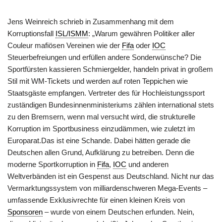
Jens Weinreich schrieb in Zusammenhang mit dem
Korruptionsfall
ISL/ISMM
: „Warum gewähren Politiker aller
Couleur mafiösen Vereinen wie der
Fifa
oder
IOC
Steuerbefreiungen und erfüllen andere Sonderwünsche? Die
Sportfürsten kassieren Schmiergelder, handeln privat in großem
Stil mit WM-Tickets und werden auf roten Teppichen wie
Staatsgäste empfangen. Vertreter des für Hochleistungssport
zuständigen Bundesinnenministeriums zählen international stets
zu den Bremsern, wenn mal versucht wird, die strukturelle
Korruption im Sportbusiness einzudämmen, wie zuletzt im
Europarat.Das ist eine Schande. Dabei hätten gerade die
Deutschen allen Grund, Aufklärung zu betreiben. Denn die
moderne Sportkorruption in
Fifa
,
IOC
und anderen
Weltverbänden ist ein Gespenst aus Deutschland. Nicht nur das
Vermarktungssystem von milliardenschweren Mega-Events –
umfassende Exklusivrechte für einen kleinen Kreis von
Sponsoren
– wurde von einem Deutschen erfunden. Nein,