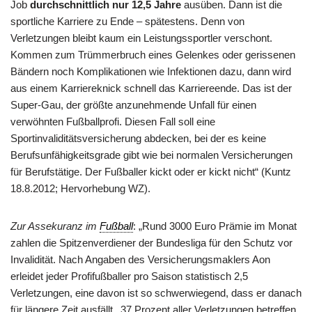
Job
durchschnittlich nur 12,5 Jahre
ausüben. Dann ist die
sportliche Karriere zu Ende – spätestens. Denn von
Verletzungen bleibt kaum ein Leistungssportler verschont.
Kommen zum Trümmerbruch eines Gelenkes oder gerissenen
Bändern noch Komplikationen wie Infektionen dazu, dann wird
aus einem Karriereknick schnell das Karriereende. Das ist der
Super-Gau, der größte anzunehmende Unfall für einen
verwöhnten Fußballprofi. Diesen Fall soll eine
Sportinvaliditätsversicherung abdecken, bei der es keine
Berufsunfähigkeitsgrade gibt wie bei normalen Versicherungen
für Berufstätige. Der Fußballer kickt oder er kickt nicht“ (Kuntz
18.8.2012; Hervorhebung WZ).
Zur Assekuranz im
Fußball
: „Rund 3000 Euro Prämie im Monat
zahlen die Spitzenverdiener der Bundesliga für den Schutz vor
Invalidität. Nach Angaben des Versicherungsmaklers Aon
erleidet jeder Profifußballer pro Saison statistisch 2,5
Verletzungen, eine davon ist so schwerwiegend, dass er danach
für längere Zeit ausfällt. ‚37 Prozent aller Verletzungen betreffen