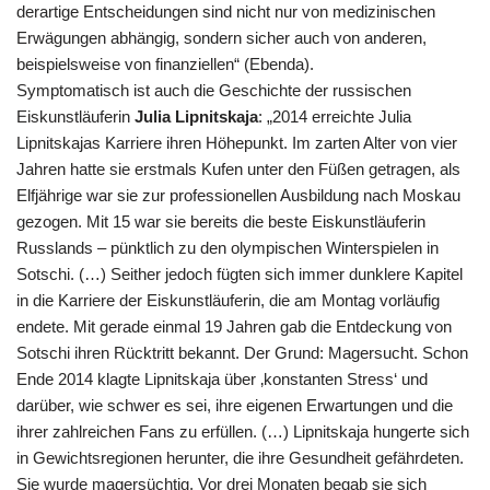
derartige Entscheidungen sind nicht nur von medizinischen
Erwägungen abhängig, sondern sicher auch von anderen,
beispielsweise von finanziellen“ (Ebenda).
Symptomatisch ist auch die Geschichte der russischen
Eiskunstläuferin
Julia Lipnitskaja
: „2014 erreichte Julia
Lipnitskajas Karriere ihren Höhepunkt. Im zarten Alter von vier
Jahren hatte sie erstmals Kufen unter den Füßen getragen, als
Elfjährige war sie zur professionellen Ausbildung nach Moskau
gezogen. Mit 15 war sie bereits die beste Eiskunstläuferin
Russlands – pünktlich zu den olympischen Winterspielen in
Sotschi. (…) Seither jedoch fügten sich immer dunklere Kapitel
in die Karriere der Eiskunstläuferin, die am Montag vorläufig
endete. Mit gerade einmal 19 Jahren gab die Entdeckung von
Sotschi ihren Rücktritt bekannt. Der Grund: Magersucht. Schon
Ende 2014 klagte Lipnitskaja über ‚konstanten Stress‘ und
darüber, wie schwer es sei, ihre eigenen Erwartungen und die
ihrer zahlreichen Fans zu erfüllen. (…) Lipnitskaja hungerte sich
in Gewichtsregionen herunter, die ihre Gesundheit gefährdeten.
Sie wurde magersüchtig. Vor drei Monaten begab sie sich