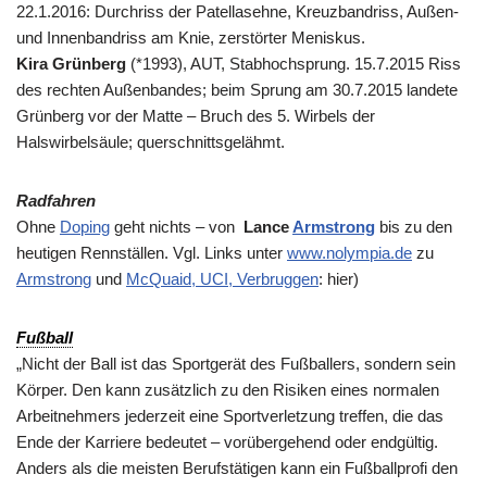
22.1.2016: Durchriss der Patellasehne, Kreuzbandriss, Außen-
und Innenbandriss am Knie, zerstörter Meniskus.
Kira Grünberg
(*1993), AUT, Stabhochsprung. 15.7.2015 Riss
des rechten Außenbandes; beim Sprung am 30.7.2015 landete
Grünberg vor der Matte – Bruch des 5. Wirbels der
Halswirbelsäule; querschnittsgelähmt.
Radfahren
Ohne
Doping
geht nichts – von
Lance
Armstrong
bis zu den
heutigen Rennställen. Vgl. Links unter
www.nolympia.de
zu
Armstrong
und
McQuaid, UCI, Verbruggen
: hier)
Fußball
„Nicht der Ball ist das Sportgerät des Fußballers, sondern sein
Körper. Den kann zusätzlich zu den Risiken eines normalen
Arbeitnehmers jederzeit eine Sportverletzung treffen, die das
Ende der Karriere bedeutet – vorübergehend oder endgültig.
Anders als die meisten Berufstätigen kann ein Fußballprofi den