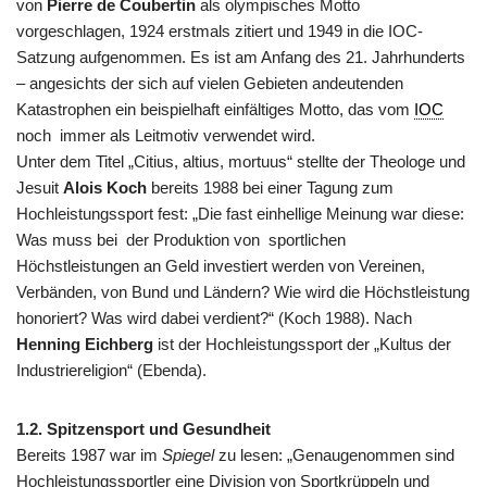
von
Pierre de Coubertin
als olympisches Motto
vorgeschlagen, 1924 erstmals zitiert und 1949 in die IOC-
Satzung aufgenommen. Es ist am Anfang des 21. Jahrhunderts
– angesichts der sich auf vielen Gebieten andeutenden
Katastrophen ein beispielhaft einfältiges Motto, das vom
IOC
noch immer als Leitmotiv verwendet wird.
Unter dem Titel „Citius, altius, mortuus“ stellte der Theologe und
Jesuit
Alois Koch
bereits 1988 bei einer Tagung zum
Hochleistungssport fest: „Die fast einhellige Meinung war diese:
Was muss bei der Produktion von sportlichen
Höchstleistungen an Geld investiert werden von Vereinen,
Verbänden, von Bund und Ländern? Wie wird die Höchstleistung
honoriert? Was wird dabei verdient?“ (Koch 1988). Nach
Henning Eichberg
ist der Hochleistungssport der „Kultus der
Industriereligion“ (Ebenda).
1.2. Spitzensport und Gesundheit
Bereits 1987 war im
Spiegel
zu lesen: „Genaugenommen sind
Hochleistungssportler eine Division von Sportkrüppeln und