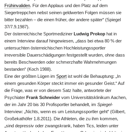
Frühinvaliden
. Für den Applaus und den Platz auf dem
Siegertreppchen nebst seinen geldwerten Folgen müssen sie
bitter bezahlen – die einen früher, der andere später“ (Spiegel
37/7.9.1987).
Der österreichische Sportmediziner
Ludwig Prokop
hat in
einem Interview darauf hingewiesen, „dass bei etwa 80 % der
untersuchten österreichischen Hochleistungssportler
irreversible Dauerschädigungen festgestellt wurden, ohne dass
bereits Beschwerden oder schmerzhafte Wahrnehmungen
bestanden“ (Koch 1988).
Eine der größten Lügen im
Sport
ist wohl die Behauptung: „In
einem gesunden Körper steckt immer ein gesunder Geist.“ Auf
die Frage, was er von diesem Satz halte, antwortete der
Psychiater
Frank Schneider
vom Universitätsklinikum Aachen,
der im Jahr 20 bis 30 Profisportler behandelt, im
Spiegel
-
Interview: „Nichts, wenn es um Leistungssportler geht“ (Gilbert,
Großekathöfer 1.8.2011). Die Athleten, die zu ihm kommen,
„sind depressiv oder zwangskrank, haben Tics, leiden unter