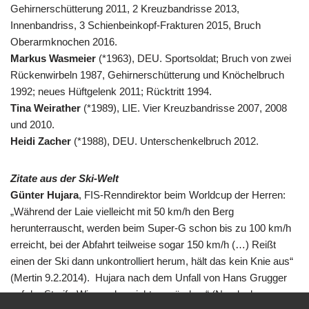
Gehirnerschütterung 2011, 2 Kreuzbandrisse 2013,
Innenbandriss, 3 Schienbeinkopf-Frakturen 2015, Bruch
Oberarmknochen 2016.
Markus Wasmeier
(*1963), DEU. Sportsoldat; Bruch von zwei
Rückenwirbeln 1987, Gehirnerschütterung und Knöchelbruch
1992; neues Hüftgelenk 2011; Rücktritt 1994.
Tina Weirather
(*1989), LIE. Vier Kreuzbandrisse 2007, 2008
und 2010.
Heidi Zacher
(*1988), DEU. Unterschenkelbruch 2012.
Zitate aus der Ski-Welt
Günter Hujara
, FIS-Renndirektor beim Worldcup der Herren:
„Während der Laie vielleicht mit 50 km/h den Berg
herunterrauscht, werden beim Super-G schon bis zu 100 km/h
erreicht, bei der Abfahrt teilweise sogar 150 km/h (…) Reißt
einen der Ski dann unkontrolliert herum, hält das kein Knie aus“
(Mertin 9.2.2014). Hujara nach dem Unfall von Hans Grugger
auf der Streif: „Wir werden nichts verändern“ (Neudecker