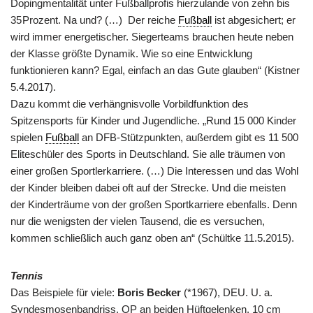
Dopingmentalität unter Fußballprofis hierzulande von zehn bis
35 Prozent. Na und? (…) Der reiche
Fußball
ist abgesichert; er
wird immer energetischer. Siegerteams brauchen heute neben
der Klasse größte Dynamik. Wie so eine Entwicklung
funktionieren kann? Egal, einfach an das Gute glauben“ (Kistner
5.4.2017).
Dazu kommt die verhängnisvolle Vorbildfunktion des
Spitzensports für Kinder und Jugendliche. „Rund 15 000 Kinder
spielen
Fußball
an DFB-Stützpunkten, außerdem gibt es 11 500
Eliteschüler des Sports in Deutschland. Sie alle träumen von
einer großen Sportlerkarriere. (…) Die Interessen und das Wohl
der Kinder bleiben dabei oft auf der Strecke. Und die meisten
der Kinderträume von der großen Sportkarriere ebenfalls. Denn
nur die wenigsten der vielen Tausend, die es versuchen,
kommen schließlich auch ganz oben an“ (Schültke 11.5.2015).
Tennis
Das Beispiele für viele:
Boris Becker
(*1967), DEU. U. a.
Syndesmosenbandriss, OP an beiden Hüftgelenken, 10 cm