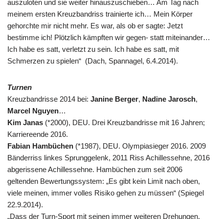
auszuloten und sie weiter hinauszuschieben… Am Tag nach
meinem ersten Kreuzbandriss trainierte ich… Mein Körper
gehorchte mir nicht mehr. Es war, als ob er sagte: Jetzt
bestimme ich! Plötzlich kämpften wir gegen- statt miteinander…
Ich habe es satt, verletzt zu sein. Ich habe es satt, mit
Schmerzen zu spielen“ (Dach, Spannagel, 6.4.2014).
Turnen
Kreuzbandrisse 2014 bei:
Janine Berger
,
Nadine Jarosch
,
Marcel Nguyen
…
Kim Janas
(*2000), DEU. Drei Kreuzbandrisse mit 16 Jahren;
Karriereende 2016.
Fabian Hambüchen
(*1987), DEU. Olympiasieger 2016. 2009
Bänderriss linkes Sprunggelenk, 2011 Riss Achillessehne, 2016
abgerissene Achillessehne. Hambüchen zum seit 2006
geltenden Bewertungssystem: „Es gibt kein Limit nach oben,
viele meinen, immer volles Risiko gehen zu müssen“ (Spiegel
22.9.2014).
„Dass der Turn-Sport mit seinen immer weiteren Drehungen,