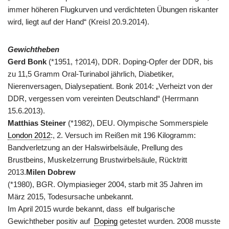
immer höheren Flugkurven und verdichteten Übungen riskanter
wird, liegt auf der Hand“ (Kreisl 20.9.2014).
Gewichtheben
Gerd Bonk
(*1951, †2014), DDR. Doping-Opfer der DDR, bis
zu 11,5 Gramm Oral-Turinabol jährlich, Diabetiker,
Nierenversagen, Dialysepatient. Bonk 2014: „Verheizt von der
DDR, vergessen vom vereinten Deutschland“ (Herrmann
15.6.2013).
Matthias Steiner
(*1982), DEU. Olympische Sommerspiele
London 2012
:, 2. Versuch im Reißen mit 196 Kilogramm:
Bandverletzung an der Halswirbelsäule, Prellung des
Brustbeins, Muskelzerrung Brustwirbelsäule, Rücktritt
2013.
Milen Dobrew
(*1980), BGR. Olympiasieger 2004, starb mit 35 Jahren im
März 2015, Todesursache unbekannt.
Im April 2015 wurde bekannt, dass elf bulgarische
Gewichtheber positiv auf
Doping
getestet wurden. 2008 musste