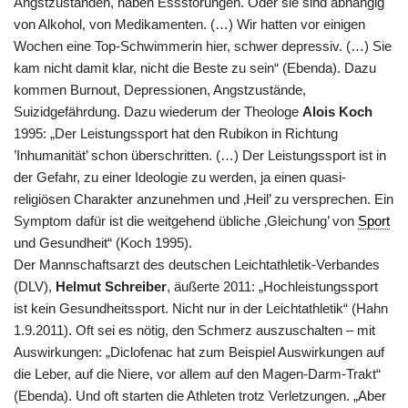
Angstzuständen, haben Essstörungen. Oder sie sind abhängig
von Alkohol, von Medikamenten. (…) Wir hatten vor einigen
Wochen eine Top-Schwimmerin hier, schwer depressiv. (…) Sie
kam nicht damit klar, nicht die Beste zu sein“ (Ebenda). Dazu
kommen Burnout, Depressionen, Angstzustände,
Suizidgefährdung. Dazu wiederum der Theologe
Alois Koch
1995: „Der Leistungssport hat den Rubikon in Richtung
’Inhumanität’ schon überschritten. (…) Der Leistungssport ist in
der Gefahr, zu einer Ideologie zu werden, ja einen quasi-
religiösen Charakter anzunehmen und ‚Heil’ zu versprechen. Ein
Symptom dafür ist die weitgehend übliche ‚Gleichung’ von
Sport
und Gesundheit“ (Koch 1995).
Der Mannschaftsarzt des deutschen Leichtathletik-Verbandes
(DLV),
Helmut Schreiber
, äußerte 2011: „Hochleistungssport
ist kein Gesundheitssport. Nicht nur in der Leichtathletik“ (Hahn
1.9.2011). Oft sei es nötig, den Schmerz auszuschalten – mit
Auswirkungen: „Diclofenac hat zum Beispiel Auswirkungen auf
die Leber, auf die Niere, vor allem auf den Magen-Darm-Trakt“
(Ebenda). Und oft starten die Athleten trotz Verletzungen. „Aber