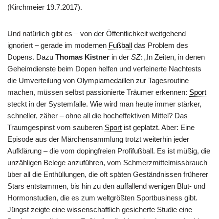
(Kirchmeier 19.7.2017).
Und natürlich gibt es – von der Öffentlichkeit weitgehend
ignoriert – gerade im modernen
Fußball
das Problem des
Dopens. Dazu
Thomas Kistner
in der
SZ
: „In Zeiten, in denen
Geheimdienste beim Dopen helfen und verfeinerte Nachtests
die Umverteilung von Olympiamedaillen zur Tagesroutine
machen, müssen selbst passionierte Träumer erkennen:
Sport
steckt in der Systemfalle. Wie wird man heute immer stärker,
schneller, zäher – ohne all die hocheffektiven Mittel? Das
Traumgespinst vom sauberen
Sport
ist geplatzt. Aber: Eine
Episode aus der Märchensammlung trotzt weiterhin jeder
Aufklärung – die vom dopingfreien Profifußball. Es ist müßig, die
unzähligen Belege anzuführen, vom Schmerzmittelmissbrauch
über all die Enthüllungen, die oft späten Geständnissen früherer
Stars entstammen, bis hin zu den auffallend wenigen Blut- und
Hormonstudien, die es zum weltgrößten Sportbusiness gibt.
Jüngst zeigte eine wissenschaftlich gesicherte Studie eine