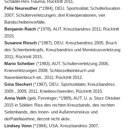
Schädel-Hirn-Trauma; Rücktritt 2011.
Felix Neureuther
(*1984), DEU. Sportsoldat; Schulterluxation
2007; Schulterverletzungen; drei Knieoperationen, vier
Bandscheibenvorfälle.
Benjamin Raich
(*1978), AUT. Kreuzbandriss 2011; Rücktritt
2015.
Susanne Riesch
(*1987), DEU. Kreuzbandriss 2005, Bruch
des Schienbeinkopfs, Kreuzbandriss und Meniskusverletzung
2011; Rücktritt 2015.
Mario Scheiber
(*1983), AUT. Schulterverletzung 2008,
Knieverletzungen 2008; Schlüsselbeinbruch und
Nasenbeinbruch etc. 2011; Rücktritt 2012.
Gina Stechert
(*1987), DEU. Sportsoldatin; Kreuzbandriss
2005 , 2009, 2011, Kniebeschwerden, Rücktritt 2015.
Anna Veith
(geb. Fenninger; *1989), AUT. U. a. Sturz Oktober
2015 in Sölden: Riss des rechten Kreuzbands, des rechten
Seitenbands, des Innen- und Außenmeniskus und
derPatellasehne, derzeit nicht aktiv.
Lindsey Vonn
(*1984), USA. Kreuzbandriss 2007,