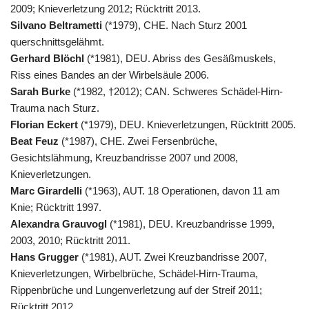
2009; Knieverletzung 2012; Rücktritt 2013.
Silvano Beltrametti
(*1979), CHE. Nach Sturz 2001
querschnittsgelähmt.
Gerhard Blöchl
(*1981), DEU. Abriss des Gesäßmuskels,
Riss eines Bandes an der Wirbelsäule 2006.
Sarah Burke
(*1982, †2012); CAN. Schweres Schädel-Hirn-
Trauma nach Sturz.
Florian Eckert
(*1979), DEU. Knieverletzungen, Rücktritt 2005.
Beat Feuz
(*1987), CHE. Zwei Fersenbrüche,
Gesichtslähmung, Kreuzbandrisse 2007 und 2008,
Knieverletzungen.
Marc Girardelli
(*1963), AUT. 18 Operationen, davon 11 am
Knie; Rücktritt 1997.
Alexandra Grauvogl
(*1981), DEU. Kreuzbandrisse 1999,
2003, 2010; Rücktritt 2011.
Hans Grugger
(*1981), AUT. Zwei Kreuzbandrisse 2007,
Knieverletzungen, Wirbelbrüche, Schädel-Hirn-Trauma,
Rippenbrüche und Lungenverletzung auf der Streif 2011;
Rücktritt 2012.