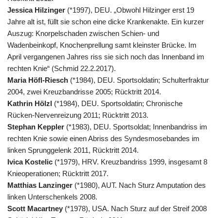
Jessica Hilzinger
(*1997), DEU. „Obwohl Hilzinger erst 19
Jahre alt ist, füllt sie schon eine dicke Krankenakte. Ein kurzer
Auszug: Knorpelschaden zwischen Schien- und
Wadenbeinkopf, Knochenprellung samt kleinster Brücke. Im
April vergangenen Jahres riss sie sich noch das Innenband im
rechten Knie“ (Schmid 22.2.2017).
Maria Höfl-Riesch
(*1984), DEU. Sportsoldatin; Schulterfraktur
2004, zwei Kreuzbandrisse 2005; Rücktritt 2014.
Kathrin Hölzl
(*1984), DEU. Sportsoldatin; Chronische
Rücken-Nervenreizung 2011; Rücktritt 2013.
Stephan Keppler
(*1983), DEU. Sportsoldat; Innenbandriss im
rechten Knie sowie einen Abriss des Syndesmosebandes im
linken Sprunggelenk 2011, Rücktritt 2014.
Ivica Kostelic
(*1979), HRV. Kreuzbandriss 1999, insgesamt 8
Knieoperationen; Rücktritt 2017.
Matthias Lanzinger
(*1980), AUT. Nach Sturz Amputation des
linken Unterschenkels 2008.
Scott Macartney
(*1978), USA. Nach Sturz auf der Streif 2008