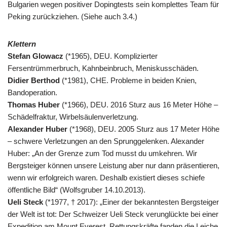
Bulgarien wegen positiver Dopingtests sein komplettes Team für
Peking zurückziehen. (Siehe auch 3.4.)
Klettern
Stefan Glowacz
(*1965), DEU. Komplizierter
Fersentrümmerbruch, Kahnbeinbruch, Meniskusschäden.
Didier Berthod
(*1981), CHE. Probleme in beiden Knien,
Bandoperation.
Thomas Huber
(*1966), DEU. 2016 Sturz aus 16 Meter Höhe –
Schädelfraktur, Wirbelsäulenverletzung.
Alexander Huber
(*1968), DEU. 2005 Sturz aus 17 Meter Höhe
– schwere Verletzungen an den Sprunggelenken. Alexander
Huber: „An der Grenze zum Tod musst du umkehren. Wir
Bergsteiger können unsere Leistung aber nur dann präsentieren,
wenn wir erfolgreich waren. Deshalb existiert dieses schiefe
öffentliche Bild“ (Wolfsgruber 14.10.2013).
Ueli Steck
(*1977, † 2017): „Einer der bekanntesten Bergsteiger
der Welt ist tot: Der Schweizer Ueli Steck verunglückte bei einer
Expedition am Mount Everest. Rettungskräfte fanden die Leiche