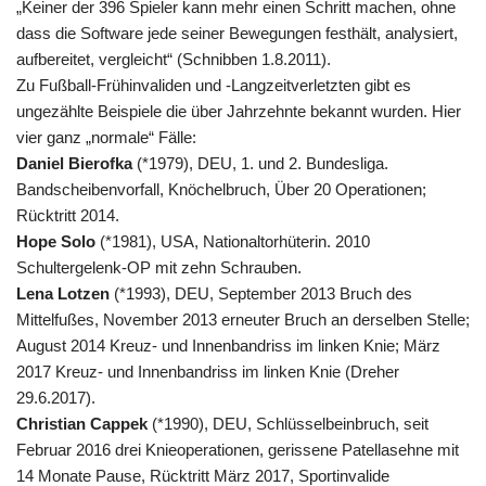
„Keiner der 396 Spieler kann mehr einen Schritt machen, ohne
dass die Software jede seiner Bewegungen festhält, analysiert,
aufbereitet, vergleicht“ (Schnibben 1.8.2011).
Zu Fußball-Frühinvaliden und -Langzeitverletzten gibt es
ungezählte Beispiele die über Jahrzehnte bekannt wurden. Hier
vier ganz „normale“ Fälle:
Daniel Bierofka
(*1979), DEU, 1. und 2. Bundesliga.
Bandscheibenvorfall, Knöchelbruch, Über 20 Operationen;
Rücktritt 2014.
Hope Solo
(*1981), USA, Nationaltorhüterin. 2010
Schultergelenk-OP mit zehn Schrauben.
Lena Lotzen
(*1993), DEU, September 2013 Bruch des
Mittelfußes, November 2013 erneuter Bruch an derselben Stelle;
August 2014 Kreuz- und Innenbandriss im linken Knie; März
2017 Kreuz- und Innenbandriss im linken Knie (Dreher
29.6.2017).
Christian Cappek
(*1990), DEU, Schlüsselbeinbruch, seit
Februar 2016 drei Knieoperationen, gerissene Patellasehne mit
14 Monate Pause, Rücktritt März 2017, Sportinvalide