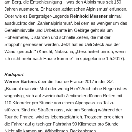
am Berg, die Entschleunigung – was den Alpinismus seit 150
Jahren ausmacht. Er hat den ‚athletischen Alpinismus‘ erfunden.
Oder wie es Bergsteiger-Legende
Reinhold Messner
einmal
ausdrückte: den ‚Zahlenalpinismus‘, bei dem es weniger um das
Geheimnisvolle und Unbekannte im Gebirge geht als um
Höhenmeter, Distanzen und schnelle Zeiten, die mit der
Stoppuhr gemessen werden. Jetzt hat es Ueli Steck aus der
Wand ‚gespickt'“ (Knecht, Natascha, „Gescheitert bin ich, wenn
ich nicht mehr nach Hause komme“, in spiegelonline 1.5.2017).
Radsport
Werner Bartens
über die Tour de France 2017 in der
SZ
:
„Braucht man viel Mut oder wenig Hirn? Auch ohne Regen ist es
waghalsig, sich auf zweieinhalb Zentimeter dünnen Reifen mit
110 Kilometer pro Stunde von einem Alpenpass ins Tal zu
stürzen. Sind die Straßen nass, wie am Sonntag während der
Tour de France, wird es lebensgefährlich. Trotzdem erreichten
die Fahrer auf glitschiger Fahrbahn 90 Kilometer pro Stunde.
Nicht alle kamen an. Wirbelbruch, Beckenbruch,