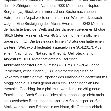
des 40-Jährigen in der Nähe des 7000 Meter hohen Nuptse-
Berges. (…) Steck war immer auf der Suche nach neuen
Extremen. In Nepal wollte er erneut einen Weltrekordversuch
wagen: Eine Besteigung des Mount Everest, mit 8848 Metern
der höchste Berg der Welt, und des daneben gelegenen Lhotse
(8616 Meter) – innerhalb von 48 Stunden, ohne künstlichen
Sauerstoff. (…) Die Besteigung binnen 48 Stunden hätte einen
weiteren Weltrekord bedeutet“ (spiegelonline 30.4.2017). Aus
einem Nachruf von
Natascha Knecht
: „Ueli Steck ist tot.
Abgestürzt. 1000 Meter tief gefallen. Bei einer
Akklimatisationstour am Nuptste (7861 m). Er war 40-jährig,
verheiratet, keine Kinder. (…) Die Vorbereitung für seine
Rekordtour tüftelt er mit Experten des Nationalen Sportzentrums
Magglingen aus. Dazu gehört auch ein Ernährungsplan und
mentales Coaching. Im Alpinismus war dies eine völlig neue
Entwicklung. Doch Steck definiert sich schon lange nicht mehr
als klassischer Bergsteiger, sondern als Spitzensportler. Sein
Motiv war nicht das Erlebnis in der Natur, die Gemächlichkeit