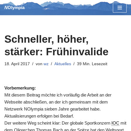
NOlympia
Zum
Inhalt
springen
Schneller, höher,
stärker: Frühinvalide
18. April 2017
von
wz
Aktuelles
39 Min. Lesezeit
Vorbemerkung:
Mit diesem Beitrag möchte ich vorläufig die Arbeit an der
Webseite abschließen, an der ich gemeinsam mit dem
Netzwerk NOlympia sieben Jahre gearbeitet habe.
Aktualisierungen erfolgen bei Bedarf.
Der weitere Weg scheint klar: Der globale Sportkonzern
IOC
mit
dem Oligarchen Thomas Bach an der Spitze hat den Weltsport