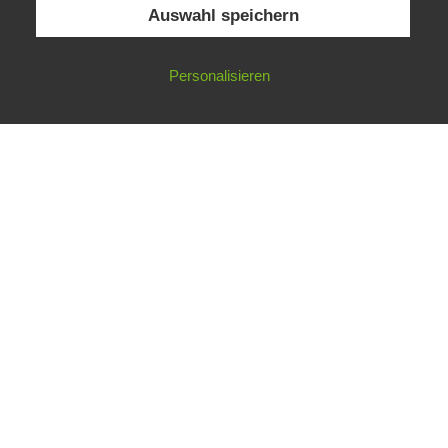
Auswahl speichern
Impressum
Datenschutzerklärung
©
Gesellschaft für ökologische Forschung e.V.
Personalisieren
Nicht angemeldet ->
Anmelden