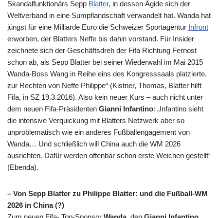
Skandalfunktionärs Sepp
Blatter
, in dessen Ägide sich der
Weltverband in eine Sumpflandschaft verwandelt hat. Wanda hat
jüngst für eine Milliarde Euro die Schweizer Sportagentur
Infront
erworben, der Blatters Neffe bis dahin vorstand. Für Insider
zeichnete sich der Geschäftsdreh der
Fifa
Richtung Fernost
schon ab, als Sepp Blatter bei seiner Wiederwahl im Mai 2015
Wanda-Boss Wang in Reihe eins des Kongresssaals platzierte,
zur Rechten von Neffe Philippe“ (Kistner, Thomas, Blatter hilft
Fifa
, in
SZ
19.3.2016). Also kein neuer Kurs – auch nicht unter
dem neuen
Fifa
-Präsidenten
Gianni Infantino
: „Infantino sieht
die intensive Verquickung mit Blatters Netzwerk aber so
unproblematisch wie ein anderes Fußballengagement von
Wanda… Und schließlich will China auch die
WM
2026
ausrichten. Dafür werden offenbar schon erste Weichen gestellt“
(Ebenda).
– Von Sepp Blatter zu Philippe Blatter: und die Fußball-
WM
2026 in China (?)
Zum neuen Fifa-
Top
-Sponsor
Wanda
, den
Gianni Infantino