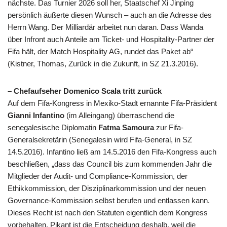
nächste. Das Turnier 2026 soll her, Staatschef Xi Jinping
persönlich äußerte diesen Wunsch – auch an die Adresse des
Herrn Wang. Der Milliardär arbeitet nun daran. Dass Wanda
über Infront auch Anteile am Ticket- und Hospitality-Partner der
Fifa
hält, der Match Hospitality AG, rundet das Paket ab“
(Kistner, Thomas, Zurück in die Zukunft, in
SZ
21.3.2016).
– Chefaufseher Domenico Scala tritt zurück
Auf dem
Fifa
-Kongress in Mexiko-Stadt ernannte
Fifa
-Präsident
Gianni Infantino
(im Alleingang) überraschend die
senegalesische Diplomatin
Fatma Samoura
zur
Fifa
-
Generalsekretärin (Senegalesin wird
Fifa
-General, in
SZ
14.5.2016). Infantino ließ am 14.5.2016 den
Fifa
-Kongress auch
beschließen, „dass das Council bis zum kommenden Jahr die
Mitglieder der Audit- und Compliance-Kommission, der
Ethikkommission, der Disziplinarkommission und der neuen
Governance-Kommission selbst berufen und entlassen kann.
Dieses Recht ist nach den Statuten eigentlich dem Kongress
vorbehalten. Pikant ist die Entscheidung deshalb, weil die