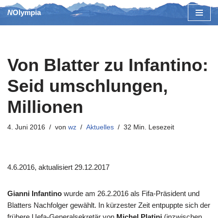
NOlympia
Zum
Inhalt
springen
Von Blatter zu Infantino:
Seid umschlungen,
Millionen
4. Juni 2016
von
wz
Aktuelles
32 Min. Lesezeit
4.6.2016, aktualisiert 29.12.2017
Gianni Infantino
wurde am 26.2.2016 als Fifa-Präsident und
Blatters Nachfolger gewählt. In kürzester Zeit entpuppte sich der
frühere Uefa-Generalsekretär von
Michel Platini
(inzwischen