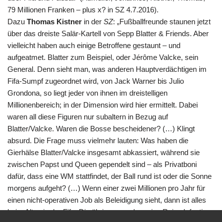
79 Millionen Franken – plus x? in SZ 4.7.2016).
Dazu
Thomas Kistner
in der
SZ
: „Fußballfreunde staunen jetzt
über das dreiste Salär-Kartell von Sepp Blatter & Friends. Aber
vielleicht haben auch einige Betroffene gestaunt – und
aufgeatmet. Blatter zum Beispiel, oder Jérôme Valcke, sein
General. Denn sieht man, was anderen Hauptverdächtigen im
Fifa-Sumpf zugeordnet wird, von Jack Warner bis Julio
Grondona, so liegt jeder von ihnen im dreistelligen
Millionenbereich; in der Dimension wird hier ermittelt. Dabei
waren all diese Figuren nur subaltern in Bezug auf
Blatter/Valcke. Waren die Bosse bescheidener? (…) Klingt
absurd. Die Frage muss vielmehr lauten: Was haben die
Gierhälse Blatter/Valcke insgesamt abkassiert, während sie
zwischen Papst und Queen gependelt sind – als Privatboni
dafür, dass eine WM stattfindet, der Ball rund ist oder die Sonne
morgens aufgeht? (…) Wenn einer zwei Millionen pro Jahr für
einen nicht-operativen Job als Beleidigung sieht, dann ist alles
beim Alten in der Fifa. Die übrigens soeben eine Reise Infantinos