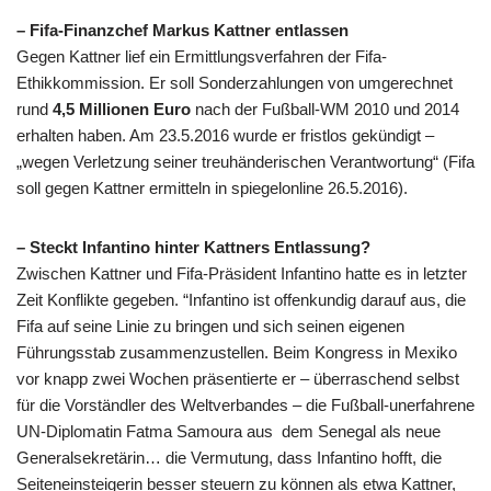
–
Fifa
-Finanzchef Markus Kattner entlassen
Gegen Kattner lief ein Ermittlungsverfahren der
Fifa
-
Ethikkommission. Er soll Sonderzahlungen von umgerechnet
rund
4,5 Millionen Euro
nach der Fußball-
WM
2010 und 2014
erhalten haben. Am 23.5.2016 wurde er fristlos gekündigt –
„wegen Verletzung seiner treuhänderischen Verantwortung“ (
Fifa
soll gegen Kattner ermitteln in spiegelonline 26.5.2016).
– Steckt Infantino hinter Kattners Entlassung?
Zwischen Kattner und
Fifa
-Präsident Infantino hatte es in letzter
Zeit Konflikte gegeben. “Infantino ist offenkundig darauf aus, die
Fifa
auf seine Linie zu bringen und sich seinen eigenen
Führungsstab zusammenzustellen. Beim Kongress in Mexiko
vor knapp zwei Wochen präsentierte er – überraschend selbst
für die Vorständler des Weltverbandes – die Fußball-unerfahrene
UN-Diplomatin Fatma Samoura aus dem Senegal als neue
Generalsekretärin… die Vermutung, dass Infantino hofft, die
Seiteneinsteigerin besser steuern zu können als etwa Kattner,