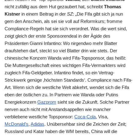
nicht zufällig aus dem Hut gezaubert hat, schreibt
Thomas
Kistner
in einem Beitrag in der
SZ
: „Die
Fifa
gibt sich ja nun
gern den Anschein, als sei sie voll auf Reformkurs; fromme
Compliance-Regeln hat sie sich verordnet. Was die wert sind,
zeigt gleich der erste Sponsorendeal in der Ägide des
Präsidenten Gianni Infantino: Wo nirgendwo mehr Blatter
draufstehen darf, steckt so viel Blatter drin wie stets. Der
chinesische Konzern Wanda wird
Fifa
-Topsponsor, das heißt:
Die Muttergesellschaft eines wichtigen
Fifa
-Vermarkters wird
zugleich
Fifa
-Geldgeber. Infantino findet, so ein Vertrag-
Strickwerk genüge ‚höchsten Standards‘. Compliance nach
Fifa
-
Art. Wenn sich die westliche Welt abkehrt, wendet sich die
Fifa
eben der östlichen zu. In Partnern wie Wanda oder Putins
Energiekonzern
Gazprom
sieht sie die Zukunft. Solche Partner
nerven auch nicht mit Anstandsappellen wie mancher
verbliebene westliche Topsponsor:
Coca-Cola
, Visa,
McDonald’s
,
Adidas
. Unübersehbar sind die Zeichen der Zeit;
Russland und Katar haben die
WM
bereits, China will die