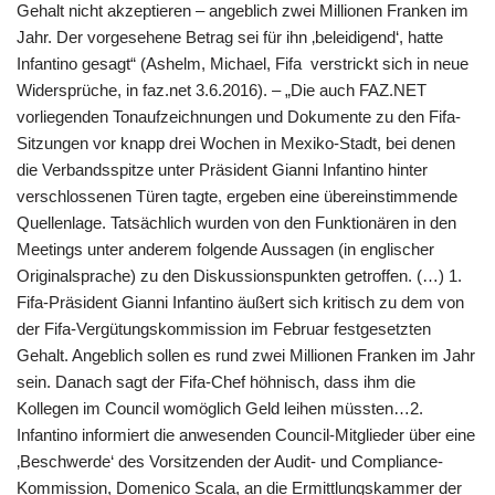
Gehalt nicht akzeptieren – angeblich zwei Millionen Franken im
Jahr. Der vorgesehene Betrag sei für ihn ‚beleidigend‘, hatte
Infantino gesagt“ (Ashelm, Michael, Fifa verstrickt sich in neue
Widersprüche, in faz.net 3.6.2016). – „Die auch FAZ.NET
vorliegenden Tonaufzeichnungen und Dokumente zu den Fifa-
Sitzungen vor knapp drei Wochen in Mexiko-Stadt, bei denen
die Verbandsspitze unter Präsident Gianni Infantino hinter
verschlossenen Türen tagte, ergeben eine übereinstimmende
Quellenlage. Tatsächlich wurden von den Funktionären in den
Meetings unter anderem folgende Aussagen (in englischer
Originalsprache) zu den Diskussionspunkten getroffen. (…) 1.
Fifa-Präsident Gianni Infantino äußert sich kritisch zu dem von
der Fifa-Vergütungskommission im Februar festgesetzten
Gehalt. Angeblich sollen es rund zwei Millionen Franken im Jahr
sein. Danach sagt der Fifa-Chef höhnisch, dass ihm die
Kollegen im Council womöglich Geld leihen müssten…2.
Infantino informiert die anwesenden Council-Mitglieder über eine
‚Beschwerde‘ des Vorsitzenden der Audit- und Compliance-
Kommission, Domenico Scala, an die Ermittlungskammer der