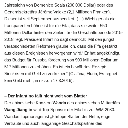
Jahreslohn von Domenico Scala (200 000 Dollar) oder des
Generalsekretärs Jérôme Valcke (2,1 Millionen Franken).
Dieser ist seit September suspendiert. (…) Wichtiger als die
transparenten Löhne ist für die Fifa, dass sie weiter 550
Millionen Dollar hinter den Zielen für die Geschäftsperiode 2015-
2018 liegt. Präsident Infantino sagt dennoch: ‚Mit den jüngst
verabschiedeten Reformen glaube ich, dass die Fifa gestärkt
aus diesen Ereignissen hervorgehen wird.‘ Er hat angekündigt,
das Budget für Fussballförderung von 900 Millionen Dollar um
517 Millionen zu erhöhen. Es ist ein bewährtes Rezept:
Sinnkrisen mit Geld zu vertreiben“ (Clalüna, Flurin, Es regnet
kein Geld mehr, in nzz.ch 17.3.2016).
– Der Infantino fällt nicht weit vom Blatter
Der chinesische Konzern
Wanda
des chinesischen Milliardärs
Wang Jianglin
wird Top-Sponsor der Fifa bis zur WM 2030.
Wandas Topmanager ist „Philippe Blatter: der Neffe, enge
Vertraute und auch langjährige Geschäftspartner des