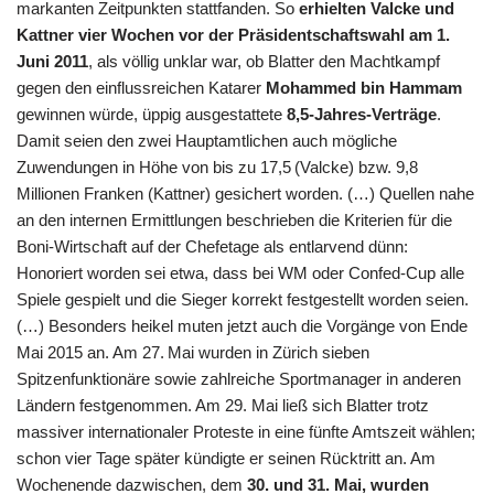
markanten Zeitpunkten stattfanden. So
erhielten Valcke und
Kattner vier Wochen vor der Präsidentschaftswahl am 1.
Juni 2011
, als völlig unklar war, ob Blatter den Machtkampf
gegen den einflussreichen Katarer
Mohammed bin Hammam
gewinnen würde, üppig ausgestattete
8,5-Jahres-Verträge
.
Damit seien den zwei Hauptamtlichen auch mögliche
Zuwendungen in Höhe von bis zu 17,5 (Valcke) bzw. 9,8
Millionen Franken (Kattner) gesichert worden. (…) Quellen nahe
an den internen Ermittlungen beschrieben die Kriterien für die
Boni-Wirtschaft auf der Chefetage als entlarvend dünn:
Honoriert worden sei etwa, dass bei WM oder Confed-Cup alle
Spiele gespielt und die Sieger korrekt festgestellt worden seien.
(…) Besonders heikel muten jetzt auch die Vorgänge von Ende
Mai 2015 an. Am 27. Mai wurden in Zürich sieben
Spitzenfunktionäre sowie zahlreiche Sportmanager in anderen
Ländern festgenommen. Am 29. Mai ließ sich Blatter trotz
massiver internationaler Proteste in eine fünfte Amtszeit wählen;
schon vier Tage später kündigte er seinen Rücktritt an. Am
Wochenende dazwischen, dem
30. und 31. Mai, wurden