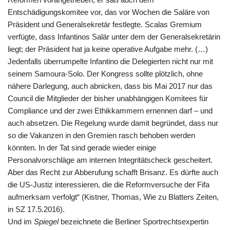
Entschädigungskomitee vor, das vor Wochen die Saläre von
Präsident und Generalsekretär festlegte. Scalas Gremium
verfügte, dass Infantinos Salär unter dem der Generalsekretärin
liegt; der Präsident hat ja keine operative Aufgabe mehr. (…)
Jedenfalls überrumpelte Infantino die Delegierten nicht nur mit
seinem Samoura-Solo. Der Kongress sollte plötzlich, ohne
nähere Darlegung, auch abnicken, dass bis Mai 2017 nur das
Council die Mitglieder der bisher unabhängigen Komitees für
Compliance und der zwei Ethikkammern ernennen darf – und
auch absetzen. Die Regelung wurde damit begründet, dass nur
so die Vakanzen in den Gremien rasch behoben werden
könnten. In der Tat sind gerade wieder einige
Personalvorschläge am internen Integritätscheck gescheitert.
Aber das Recht zur Abberufung schafft Brisanz. Es dürfte auch
die US-Justiz interessieren, die die Reformversuche der
Fifa
aufmerksam verfolgt“ (Kistner, Thomas, Wie zu Blatters Zeiten,
in
SZ
17.5.2016).
Und im
Spiegel
bezeichnete die Berliner Sportrechtsexpertin