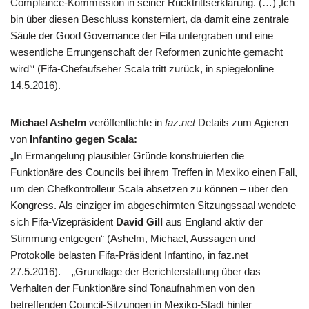
Compliance-Kommission in seiner Rücktrittserklärung. (…) ‚Ich
bin über diesen Beschluss konsterniert, da damit eine zentrale
Säule der Good Governance der
Fifa
untergraben und eine
wesentliche Errungenschaft der Reformen zunichte gemacht
wird’“ (
Fifa
-Chefaufseher Scala tritt zurück, in spiegelonline
14.5.2016).
Michael Ashelm
veröffentlichte in
faz.net
Details zum Agieren
von
Infantino gegen Scala:
„In Ermangelung plausibler Gründe konstruierten die
Funktionäre des Councils bei ihrem Treffen in Mexiko einen Fall,
um den Chefkontrolleur Scala absetzen zu können – über den
Kongress. Als einziger im abgeschirmten Sitzungssaal wendete
sich Fifa-Vizepräsident
David Gill
aus England aktiv der
Stimmung entgegen“ (Ashelm, Michael, Aussagen und
Protokolle belasten Fifa-Präsident Infantino, in faz.net
27.5.2016). – „Grundlage der Berichterstattung über das
Verhalten der Funktionäre sind Tonaufnahmen von den
betreffenden Council-Sitzungen in Mexiko-Stadt hinter