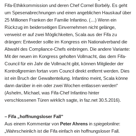
Fifa-Ethikkommission und deren Chef Cornel Borbély. Es geht
um Spesenabrechnungen und einen angeblichen Hauskauf über
25 Millionen Franken der Familie Infantino. (…) Wenn ein
Rückzug im beiderseitigen Einvernehmen nicht gelänge,
verweist er auf zwei Möglichkeiten, Scala aus der Fifa zu
drängen: Entweder sollte im Kongress ein Nationalverband die
Abwahl des Compliance-Chefs einbringen. Die andere Variante:
Mit der neuen im Kongress geholten Vollmacht, das dem Fifa-
Council für ein Jahr die Vollmacht gibt, können Mitglieder der
Kontrollgremien fortan vom Council direkt entfernt werden. Dies
ist ein Bruch der Gewaltenteilung. Infantino meint, Scala könne
dann darüber in ein oder zwei Wochen entlassen werden“
(Ashelm, Michael, was Fifa-Chef Infantino hinter
verschlossenen Türen wirklich sagte, in faz.net 30.5.2016).
– Fifa „hoffnungsloser Fall“
Aus einem Kommentar von
Peter Ahrens
in
spiegelonline
:
„Wahrscheinlich ist die
Fifa
einfach ein hoffnungsloser Fall.