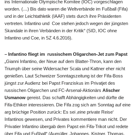
ins Internationale Olympische Komitee (IOC) vorgeschlagen
worden. (…) Bis dato waren die Weltverbände im Fußball (Fifa)
und in der Leichtathletik (IAAF) stets durch ihre Präsidenten
vertreten. Infantino und Coe stehen jedoch wegen der jüngsten
Skandale in ihren Verbänden in der Kritik“ (SID, IOC ohne
Infantino und Coe, in SZ 4.6.2016).
– Infantino fliegt im russischem Oligarchen-Jet zum Papst
„Gianni Infantino, der Neue auf dem Blatter-Thron, kann den
Triumph über seine Widersacher Scala und Kattner eher nicht
genießen. Laut Schweizer Sonntagszeitung ist der Fifa-Boss
jüngst zur Audienz bei Papst Franziskus im Privatjet des
russischen Oligarchen und FC-Arsenal-Aktionärs
Alischer
Usmanow
gereist. Das schafft Abhängigkeiten und dürfte die
Fifa-Ethiker interessieren. Die Fifa zog sich am Sonntag auf eine
arg brüchige Position zurück: Es sei ‚eine private Reise‘
Infantinos gewesen, und Privates kommentiere man nicht. Der
Privatier Infantino übergab dem Papst ein Fifa-Trikot und redete
über Fifa und Fußball“ (Aumüller, Johannes, Kistner, Thomas,