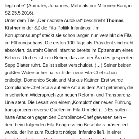
liegt nahe“ (Aumüller, Johannes, Mehr als nur Millionen-Boni, in
SZ
25.5.2016).
Unter dem Titel „Der nächste Autokrat“ beschreibt
Thomas
Kistner
in der
SZ
die
Fifa
-Politik Infantinos: „Im
Korruptionssumpf steckt sie schon länger, nun versinkt die
Fifa
im Führungschaos. Die ersten 100 Tage als Präsident sind nicht
absolviert, da steht Gianni Infantino bereits im Epizentrum eines
Bebens. Und es ist kein Beben, das aus der Ära des gesperrten
Sepp Blatter rührt. Es ist selbst verschuldet. (…) Seiner beiden
größten Widersacher hat sich der neue
Fifa
-Chef schon
entledigt, Domenico Scala und Markus Kattner. Erst wurde
Compliance-Chef Scala auf eine Art aus dem Amt getrieben, die
in scharfem Widerspruch zur neuen Reform- und Transparenz-
Linie steht. Die Lesart von einem ‚Komplott‘ der neuen Führung
transportieren diverse Quellen im
Fifa
-Umfeld. (…) Es sollen
harte Attacken gegen den Compliance-Chef gewesen sein –
dem beim folgenden
Fifa
-Kongress ein Beschluss präsentiert
wurde, der ihn zum Rücktritt nötigte. Infantino ließ, in einer