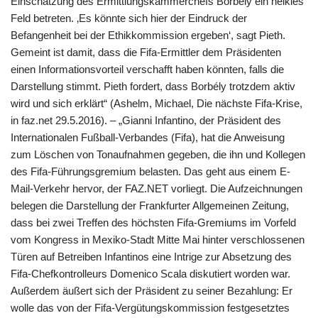
Einschätzung des Ermittlungskammerchefs Borbély ein heikles
Feld betreten. ‚Es könnte sich hier der Eindruck der
Befangenheit bei der Ethikkommission ergeben‘, sagt Pieth.
Gemeint ist damit, dass die Fifa-Ermittler dem Präsidenten
einen Informationsvorteil verschafft haben könnten, falls die
Darstellung stimmt. Pieth fordert, dass Borbély trotzdem aktiv
wird und sich erklärt“ (Ashelm, Michael, Die nächste Fifa-Krise,
in faz.net 29.5.2016). – „Gianni Infantino, der Präsident des
Internationalen Fußball-Verbandes (Fifa), hat die Anweisung
zum Löschen von Tonaufnahmen gegeben, die ihn und Kollegen
des Fifa-Führungsgremium belasten. Das geht aus einem E-
Mail-Verkehr hervor, der FAZ.NET vorliegt. Die Aufzeichnungen
belegen die Darstellung der Frankfurter Allgemeinen Zeitung,
dass bei zwei Treffen des höchsten Fifa-Gremiums im Vorfeld
vom Kongress in Mexiko-Stadt Mitte Mai hinter verschlossenen
Türen auf Betreiben Infantinos eine Intrige zur Absetzung des
Fifa-Chefkontrolleurs Domenico Scala diskutiert worden war.
Außerdem äußert sich der Präsident zu seiner Bezahlung: Er
wolle das von der Fifa-Vergütungskommission festgesetztes