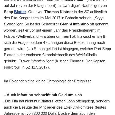
auf Jahre von der Fifa gesperrt) als „würdiger“ Nachfolger von
Sepp
Blatter
. Oder wie
Thomas Kistner
in der
SZ
anlässlich
des Fifa-Kongresses im Mai 2017 in Bahrain schrieb: „
Sepp
Blatter light
. So ist der Schweizer
Gianni Infantino
oft genannt
worden, seit er vor gut einem Jahr das Präsidentenamt im
Fußball-Weltverband Fifa übernommen hat. Inzwischen stellt
sich die Frage, ob dem 47-Jährigen diese Bezeichnung noch
gerecht wird. (…) Schon geklärt ist hingegen, welcher Part Sepp
Blatter in der endlosen Skandalchronik des Weltfußballs
gebührt: Er war
Infantino light
“ (Kistner, Thomas, Der Kapitän
spielt foul, in SZ 11.5.2017).
Im Folgenden eine kleine Chronologie der Ereignisse.
– Auch Infantino schmeißt mit Geld um sich
„Die Fifa hat nicht nur Blatters letzten Lohn offengelegt, sondern
auch die Bezüge der Mitglieder des Exekutivkomitees (festes
Jahresgehalt von 300 000 Dollar); außerdem auch den