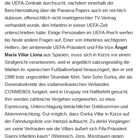
die UEFA-Zentrale durchsucht, nachdem innerhalb der
Berichterstattung über die Panama Papers auch ein reichlich
dubioser, offensichtlich nicht marktgerechter TV-Vertrag
verhandelt wurde, den Infantino in seiner UEFA-Zeit
unterschrieben hatte. Einige Personalien im UEFA-Reich werfen
bis heute andere Fragen auf. Einer von Infantinos wichtigsten
Helfern, der amtierende UEFA-Präsident und Fifa-Vize
Ángel
María Villar Llona
aus Spanien, muss sich in Kürze vor einem
Strafgericht verantworten, weil er angeblich satzungswidrig die
Wahlen im spanischen Fußballverband hinauszögert, den er seit
1988 trotz ungezählter Skandale führt. Sein Sohn Gorka, der als
Generalsekretär des südamerikanischen Verbandes
CONMEBOL fungiert, wird in Uruguay mit Haftbefehl gesucht.
Ihm werden zahlreiche Vergehen vorgeworfen, so etwa
Erpressung, Unterschlagung beträchtlicher Geldsummen und
Aktenvernichtung. Gut möglich, dass Gorka Villar in Kürze auf
der Fahndungsliste von Interpol auftaucht. Zu derlei Vorgängen
um seine Vertrauten wie die Villars äußert sich Fifa-Präsident
Gianni Infantino kaum“ (Weinreich, Jens, Misstrauen gegen