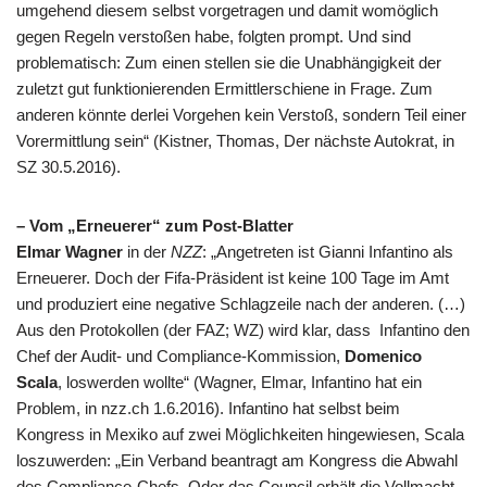
umgehend diesem selbst vorgetragen und damit womöglich
gegen Regeln verstoßen habe, folgten prompt. Und sind
problematisch: Zum einen stellen sie die Unabhängigkeit der
zuletzt gut funktionierenden Ermittlerschiene in Frage. Zum
anderen könnte derlei Vorgehen kein Verstoß, sondern Teil einer
Vorermittlung sein“ (Kistner, Thomas, Der nächste Autokrat, in
SZ
30.5.2016).
– Vom „Erneuerer“ zum Post-Blatter
Elmar Wagner
in der
NZZ
: „Angetreten ist Gianni Infantino als
Erneuerer. Doch der
Fifa
-Präsident ist keine 100 Tage im Amt
und produziert eine negative Schlagzeile nach der anderen. (…)
Aus den Protokollen (der FAZ; WZ) wird klar, dass Infantino den
Chef der Audit- und Compliance-Kommission,
Domenico
Scala
, loswerden wollte“ (Wagner, Elmar, Infantino hat ein
Problem, in nzz.ch 1.6.2016). Infantino hat selbst beim
Kongress in Mexiko auf zwei Möglichkeiten hingewiesen, Scala
loszuwerden: „Ein Verband beantragt am Kongress die Abwahl
des Compliance-Chefs. Oder das Council erhält die Vollmacht,