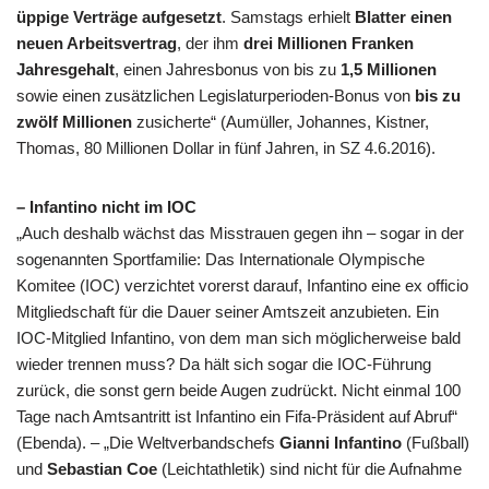
üppige Verträge aufgesetzt
. Samstags erhielt
Blatter einen
neuen Arbeitsvertrag
, der ihm
drei Millionen Franken
Jahresgehalt
, einen Jahresbonus von bis zu
1,5 Millionen
sowie einen zusätzlichen Legislaturperioden-Bonus von
bis zu
zwölf Millionen
zusicherte“ (Aumüller, Johannes, Kistner,
Thomas, 80 Millionen Dollar in fünf Jahren, in SZ 4.6.2016).
– Infantino nicht im IOC
„Auch deshalb wächst das Misstrauen gegen ihn – sogar in der
sogenannten Sportfamilie: Das Internationale Olympische
Komitee (IOC) verzichtet vorerst darauf, Infantino eine ex officio
Mitgliedschaft für die Dauer seiner Amtszeit anzubieten. Ein
IOC-Mitglied Infantino, von dem man sich möglicherweise bald
wieder trennen muss? Da hält sich sogar die IOC-Führung
zurück, die sonst gern beide Augen zudrückt. Nicht einmal 100
Tage nach Amtsantritt ist Infantino ein Fifa-Präsident auf Abruf“
(Ebenda). – „Die Weltverbandschefs
Gianni Infantino
(Fußball)
und
Sebastian Coe
(Leichtathletik) sind nicht für die Aufnahme