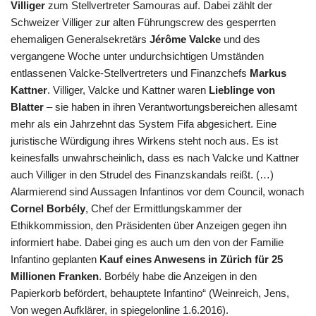
Villiger
zum Stellvertreter Samouras auf. Dabei zählt der
Schweizer Villiger zur alten Führungscrew des gesperrten
ehemaligen Generalsekretärs
Jérôme Valcke
und des
vergangene Woche unter undurchsichtigen Umständen
entlassenen Valcke-Stellvertreters und Finanzchefs
Markus
Kattner
. Villiger, Valcke und Kattner waren
Lieblinge von
Blatter
– sie haben in ihren Verantwortungsbereichen allesamt
mehr als ein Jahrzehnt das System
Fifa
abgesichert. Eine
juristische Würdigung ihres Wirkens steht noch aus. Es ist
keinesfalls unwahrscheinlich, dass es nach Valcke und Kattner
auch Villiger in den Strudel des Finanzskandals reißt. (…)
Alarmierend sind Aussagen Infantinos vor dem Council, wonach
Cornel Borbély
, Chef der Ermittlungskammer der
Ethikkommission, den Präsidenten über Anzeigen gegen ihn
informiert habe. Dabei ging es auch um den von der Familie
Infantino geplanten
Kauf eines Anwesens in Zürich für 25
Millionen Franken
. Borbély habe die Anzeigen in den
Papierkorb befördert, behauptete Infantino“ (Weinreich, Jens,
Von wegen Aufklärer, in spiegelonline 1.6.2016).