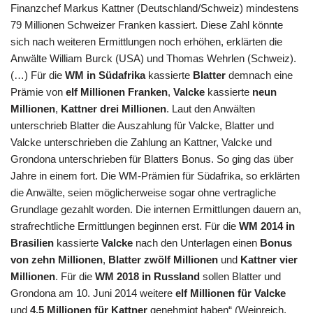
Finanzchef Markus Kattner (Deutschland/Schweiz) mindestens
79 Millionen Schweizer Franken kassiert. Diese Zahl könnte
sich nach weiteren Ermittlungen noch erhöhen, erklärten die
Anwälte William Burck (USA) und Thomas Wehrlen (Schweiz).
(…) Für die
WM in Südafrika
kassierte
Blatter
demnach eine
Prämie von
elf Millionen Franken
,
Valcke
kassierte
neun
Millionen
,
Kattner drei Millionen
. Laut den Anwälten
unterschrieb Blatter die Auszahlung für Valcke, Blatter und
Valcke unterschrieben die Zahlung an Kattner, Valcke und
Grondona unterschrieben für Blatters Bonus. So ging das über
Jahre in einem fort. Die WM-Prämien für Südafrika, so erklärten
die Anwälte, seien möglicherweise sogar ohne vertragliche
Grundlage gezahlt worden. Die internen Ermittlungen dauern an,
strafrechtliche Ermittlungen beginnen erst. Für die
WM 2014 in
Brasilien
kassierte
Valcke
nach den Unterlagen einen
Bonus
von zehn Millionen
,
Blatter zwölf Millionen
und
Kattner vier
Millionen
. Für die
WM 2018 in Russland
sollen Blatter und
Grondona am 10. Juni 2014 weitere
elf Millionen für Valcke
und
4,5 Millionen für Kattner
genehmigt haben“ (Weinreich,