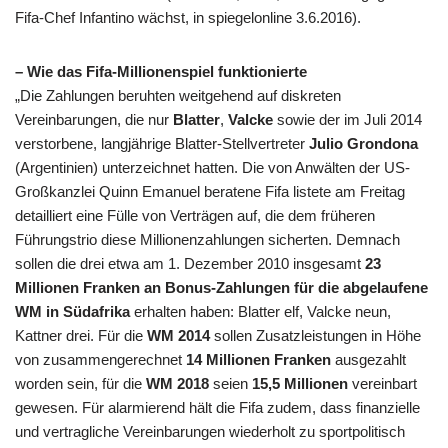
Fifa-Chef Infantino wächst, in spiegelonline 3.6.2016).
– Wie das Fifa-Millionenspiel funktionierte
„Die Zahlungen beruhten weitgehend auf diskreten
Vereinbarungen, die nur
Blatter
,
Valcke
sowie der im Juli 2014
verstorbene, langjährige Blatter-Stellvertreter
Julio Grondona
(Argentinien) unterzeichnet hatten. Die von Anwälten der US-
Großkanzlei Quinn Emanuel beratene Fifa listete am Freitag
detailliert eine Fülle von Verträgen auf, die dem früheren
Führungstrio diese Millionenzahlungen sicherten. Demnach
sollen die drei etwa am 1. Dezember 2010 insgesamt
23
Millionen Franken an Bonus-Zahlungen für die abgelaufene
WM in Südafrika
erhalten haben: Blatter elf, Valcke neun,
Kattner drei. Für die
WM 2014
sollen Zusatzleistungen in Höhe
von zusammengerechnet
14 Millionen Franken
ausgezahlt
worden sein, für die
WM 2018
seien
15,5 Millionen
vereinbart
gewesen. Für alarmierend hält die Fifa zudem, dass finanzielle
und vertragliche Vereinbarungen wiederholt zu sportpolitisch