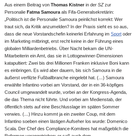
Aus einem Beitrag von
Thomas Kistner
in der
SZ
zur
Personalie
Fatma Samoura
als Fifa-Generalsekretärin
:
„Politisch ist die Personalie Samoura peinlichst korrekt: Wer
traut sich, da Kritik anzumelden? In der Praxis sieht es so aus,
dass die neue Vorstandschefin keinerlei Erfahrung im
Sport
oder
im Marketing mitbringt, erst recht keine in der Führung eines
globalen Milliardenbetriebs. Über Nacht bekam die UN-
Mitarbeiterin ein Amt, das sie in Lottogewinner-Dimensionen
katapultiert: Zwei bis drei Millionen Franken inklusive Boni kann
es einbringen. Es wird aber dauern, bis sich Samoura in die
äußerst verfilzte Fußballbranche eingelebt hat. (…) Samoura
erwählte Infantino vorbei am Vorstand, der in ein 36-köpfiges
Council umgewandelt wurde, vorbei an der Kongress-Agenda,
die das Thema nicht führte. Und vorbei am Medienstab, der
öffentlich stets auf eine Beschlusslage im späten Sommer
verwies. (…) Hinzu kommt ja ein zweiter Coup, mit dem
Infantino soeben einen lästigen Aufseher los wurde: Domenico
Scala. Der Chef des Compliance-Komitees hat maßgeblich die
Reformen vorangetrieben; er saß auch dem