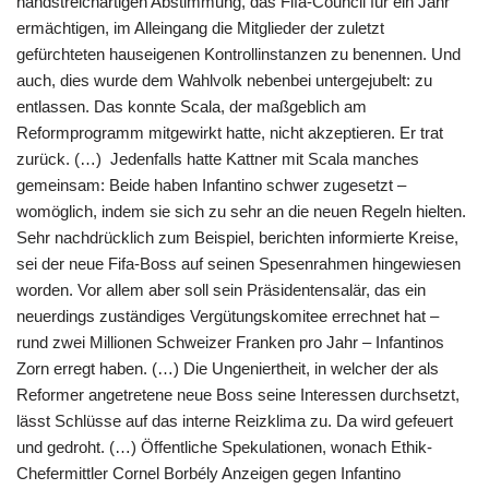
handstreichartigen Abstimmung, das
Fifa
-Council für ein Jahr
ermächtigen, im Alleingang die Mitglieder der zuletzt
gefürchteten hauseigenen Kontrollinstanzen zu benennen. Und
auch, dies wurde dem Wahlvolk nebenbei untergejubelt: zu
entlassen. Das konnte Scala, der maßgeblich am
Reformprogramm mitgewirkt hatte, nicht akzeptieren. Er trat
zurück. (…) Jedenfalls hatte Kattner mit Scala manches
gemeinsam: Beide haben Infantino schwer zugesetzt –
womöglich, indem sie sich zu sehr an die neuen Regeln hielten.
Sehr nachdrücklich zum Beispiel, berichten informierte Kreise,
sei der neue
Fifa
-Boss auf seinen Spesenrahmen hingewiesen
worden. Vor allem aber soll sein Präsidentensalär, das ein
neuerdings zuständiges Vergütungskomitee errechnet hat –
rund zwei Millionen Schweizer Franken pro Jahr – Infantinos
Zorn erregt haben. (…) Die Ungeniertheit, in welcher der als
Reformer angetretene neue Boss seine Interessen durchsetzt,
lässt Schlüsse auf das interne Reizklima zu. Da wird gefeuert
und gedroht. (…) Öffentliche Spekulationen, wonach Ethik-
Chefermittler Cornel Borbély Anzeigen gegen Infantino