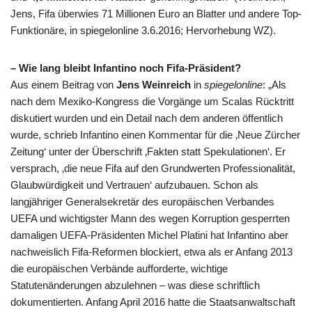
Jens, Fifa überwies 71 Millionen Euro an Blatter und andere Top-
Funktionäre, in spiegelonline 3.6.2016; Hervorhebung WZ).
– Wie lang bleibt Infantino noch Fifa-Präsident?
Aus einem Beitrag von
Jens Weinreich
in
spiegelonline
: „Als
nach dem Mexiko-Kongress die Vorgänge um Scalas Rücktritt
diskutiert wurden und ein Detail nach dem anderen öffentlich
wurde, schrieb Infantino einen Kommentar für die ‚Neue Zürcher
Zeitung‘ unter der Überschrift ‚Fakten statt Spekulationen‘. Er
versprach, ‚die neue Fifa auf den Grundwerten Professionalität,
Glaubwürdigkeit und Vertrauen‘ aufzubauen. Schon als
langjähriger Generalsekretär des europäischen Verbandes
UEFA und wichtigster Mann des wegen Korruption gesperrten
damaligen UEFA-Präsidenten Michel Platini hat Infantino aber
nachweislich Fifa-Reformen blockiert, etwa als er Anfang 2013
die europäischen Verbände aufforderte, wichtige
Statutenänderungen abzulehnen – was diese schriftlich
dokumentierten. Anfang April 2016 hatte die Staatsanwaltschaft