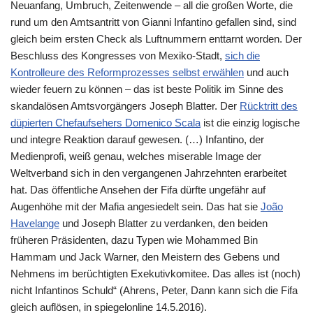
Neuanfang, Umbruch, Zeitenwende – all die großen Worte, die
rund um den Amtsantritt von Gianni Infantino gefallen sind, sind
gleich beim ersten Check als Luftnummern enttarnt worden. Der
Beschluss des Kongresses von Mexiko-Stadt,
sich die
Kontrolleure des Reformprozesses selbst erwählen
und auch
wieder feuern zu können – das ist beste Politik im Sinne des
skandalösen Amtsvorgängers Joseph Blatter. Der
Rücktritt des
düpierten Chefaufsehers Domenico Scala
ist die einzig logische
und integre Reaktion darauf gewesen. (…) Infantino, der
Medienprofi, weiß genau, welches miserable Image der
Weltverband sich in den vergangenen Jahrzehnten erarbeitet
hat. Das öffentliche Ansehen der
Fifa
dürfte ungefähr auf
Augenhöhe mit der Mafia angesiedelt sein. Das hat sie
João
Havelange
und Joseph Blatter zu verdanken, den beiden
früheren Präsidenten, dazu Typen wie Mohammed Bin
Hammam und Jack Warner, den Meistern des Gebens und
Nehmens im berüchtigten Exekutivkomitee. Das alles ist (noch)
nicht Infantinos Schuld“ (Ahrens, Peter, Dann kann sich die
Fifa
gleich auflösen, in spiegelonline 14.5.2016).