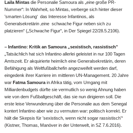
Laila Mintas
die Personalie Samoura als „eine große PR-
Nummer“: In Wahrheit, so Mintas, verberge sich hinter dieser
’smarten Lösung‘ das Interesse Infantinos, als
Generalsekretärin ‚eine schwache Figur neben sich zu
platzieren“ („Schwache Figur“, in Der Spiegel 22/28.5.2106).
– Infantino: Kritik an Samoura „sexistisch, rassistisch“
„Tatsächlich hat sich Infantino allerlei geleistet in nur 100 Tagen
Amtszeit. Er akquirierte heimlich eine Generalsekretärin, deren
Befähigung als Weltfußballchefin angezweifelt werden darf,
eingedenk ihrer Karriere im mittleren UN-Management. 20 Jahre
war
Fatma Samoura
in Afrika tätig, vom Umgang mit
Milliardenbudgets dürfte sie vermutlich so wenig Ahnung haben
wie von dem Fußballgeschäft, das sie nun dirigieren soll. Die
erste leise Verwunderung über die Personalie aus dem Senegal
kontert Infantino aber wie zu vermuten war: politisch korrekt. Er
hält die Skepsis für ’sexistisch, wenn nicht sogar rassistisch'“
(Kistner, Thomas, Manöver in der Unterwelt, in SZ 7.6.2016).