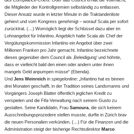
die Mitglieder der Kontrollgremien selbständig zu entlassen.
Dieser Ansatz wurde in letzter Minute in die Traktandenliste
gehievt und vom Kongress genehmigt – worauf Scala per sofort
zurücktrat. (…) Womöglich liegt der Schlüssel dazu aber im
Lohnangebot für Infantino. Angeblich hatte Scala als Chef der
Vergütungskommission Infantino ein Angebot über zwei
Millionen Franken pro Jahr gemacht. Infantino bezeichnete
dieses gegenüber dem Council als ‚Beleidigung‘ und höhnte,
dass er vielleicht bald den einen oder andern unter ihnen
mangels Geld anpumpen müsse“ (Ebenda).
Und
Jens Weinreich
in
spiegelonline
: „Infantino hat es binnen
drei Monaten geschafft, in der Tradition seines Landsmanns und
Vorgängers Joseph Blatter öffentlich jeglichen Kredit zu
verspielen und die
Fifa
-Verwaltung nach seinem Gusto zu
gestalten. Seine Kandidatin, Frau
Samoura
, die sich keinem
Ausschreibungsprozedere stellen musste, durfte in Zürich brav
die neuen Personalien verkünden. (…) Für die Finanzen und die
Administration steigt der bisherige Rechtsdirektor
Marco