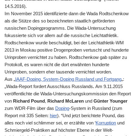
14.5.2016).
Im November 2015 identifizierte dann die Wada Rodtschenkow
als die Stütze des so bezeichneten staatlich geförderten
russischen Dopingprogramms. Die Wada-Untersuchung
fokussierte sich vor allem auf die russische Leichtathletik.
Rodtschenkow wurde beschuldigt, bei der Leichtathletik-WM
2013 in Moskau positive Drogenproben vertuscht und hunderte
Urinproben vernichtet zu haben. Rodtschenkow gab später zu
Protokoll, es waren nicht die dort erwähnten hunderte
Urinproben, sondern eher tausende vernichtet worden.
Aus „
IAAF-Doping, System-Doping Russland und Fortgang
„:
„
Wada
-Report fordert Ausschluss Russlands
.
Am 9.11.2015
veröffentlichte die
Wada
-Untersuchungskommission den Report
von
Richard Pound
,
Richard McLaren
und
Günter Younger
zum WDR-Film über das
Doping
-System in Russland (zum
Report mit 335 Seiten:
hier
). “Und jetzt berichtete Pound, das
alles noch viel schlimmer sei, er erzählte von ‘
Korruption
und
Schmiergeld-Praktiken auf höchster Ebene in der Welt-