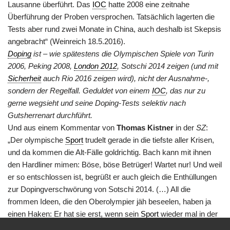
Lausanne überführt. Das
IOC
hatte 2008 eine zeitnahe
Überführung der Proben versprochen. Tatsächlich lagerten die
Tests aber rund zwei Monate in China, auch deshalb ist Skepsis
angebracht“ (Weinreich 18.5.2016).
Doping
ist – wie spätestens die Olympischen Spiele von Turin
2006, Peking 2008,
London 2012
, Sotschi 2014 zeigen (und mit
Sicherheit
auch Rio 2016 zeigen wird), nicht der Ausnahme-,
sondern der Regelfall. Geduldet von einem
IOC
, das nur zu
gerne wegsieht und seine Doping-Tests selektiv nach
Gutsherrenart durchführt.
Und aus einem Kommentar von
Thomas Kistner
in der
SZ
:
„Der olympische
Sport
trudelt gerade in die tiefste aller Krisen,
und da kommen die Alt-Fälle goldrichtig. Bach kann mit ihnen
den Hardliner mimen: Böse, böse Betrüger! Wartet nur! Und weil
er so entschlossen ist, begrüßt er auch gleich die Enthüllungen
zur Dopingverschwörung von Sotschi 2014. (…) All die
frommen Ideen, die den Oberolympier jäh beseelen, haben ja
einen Haken: Er hat sie erst, wenn sein
Sport
wieder mal in der
Falle hockt. Wenn also die Schritte, die er propagiert,