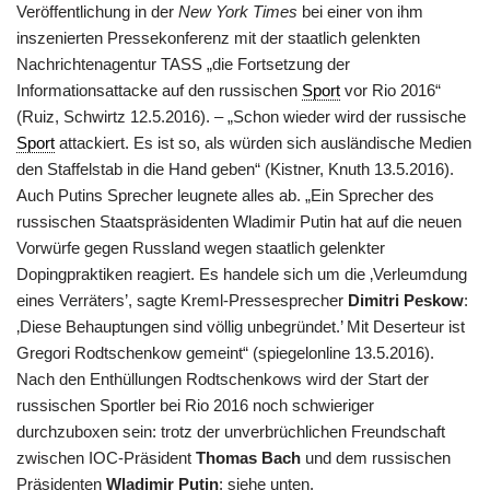
Veröffentlichung in der
New York Times
bei einer von ihm
inszenierten Pressekonferenz mit der staatlich gelenkten
Nachrichtenagentur TASS „die Fortsetzung der
Informationsattacke auf den russischen
Sport
vor Rio 2016“
(Ruiz, Schwirtz 12.5.2016). – „Schon wieder wird der russische
Sport
attackiert. Es ist so, als würden sich ausländische Medien
den Staffelstab in die Hand geben“ (Kistner, Knuth 13.5.2016).
Auch Putins Sprecher leugnete alles ab. „Ein Sprecher des
russischen Staatspräsidenten Wladimir Putin hat auf die neuen
Vorwürfe gegen Russland wegen staatlich gelenkter
Dopingpraktiken reagiert. Es handele sich um die ‚Verleumdung
eines Verräters’, sagte Kreml-Pressesprecher
Dimitri Peskow
:
‚Diese Behauptungen sind völlig unbegründet.’ Mit Deserteur ist
Gregori Rodtschenkow gemeint“ (spiegelonline 13.5.2016).
Nach den Enthüllungen Rodtschenkows wird der Start der
russischen Sportler bei Rio 2016 noch schwieriger
durchzuboxen sein: trotz der unverbrüchlichen Freundschaft
zwischen IOC-Präsident
Thomas Bach
und dem russischen
Präsidenten
Wladimir Putin
: siehe unten.