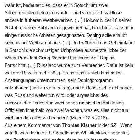
wahr ist, bedeutet dies, dass er in Sotschi um zwei
Silbermedaillen betrogen wurde – und vermutlich zahllose
andere in früheren Wettbewerben. (…) Holcomb, der 18 seiner
36 Jahre seiner Bobkarriere gewidmet hat, berichtete, dass ihm
einige russische Athleten gesagt hätten,
Doping
solle erlaubt
sein bis auf Wettkampftage. (…) Und während das Geheimlabor
in Sotschi die schmutzigen Urinproben ausmerzte, lobte der
Wada-Präsident
Craig Reedie
Russlands Anti-Doping-
Fortschritt. (…) Russland wurde zum Verbrecher. Dafür ist kein
weiterer Beweis mehr nötig. Es hat unglaublich langfristige
Anstrengungen unternommen, sein Dopingprogramm
aufzubauen (und zu verstecken), und es lässt sich nicht sagen,
was Russland weiter tun wird: oder angesichts des
unerwarteten Todes von zwei hohen russischen Antidoping-
Offiziellen innerhalb von zwei Wochen, was es alles nicht tun
wird, um das alles zu beenden“ (Macur 12.5.2016).
Aus einem Kommentar von
Thomas Kistner
in der
SZ
: „Wenn
zutrifft, was der in die USA geflohene Whistleblower berichtet,