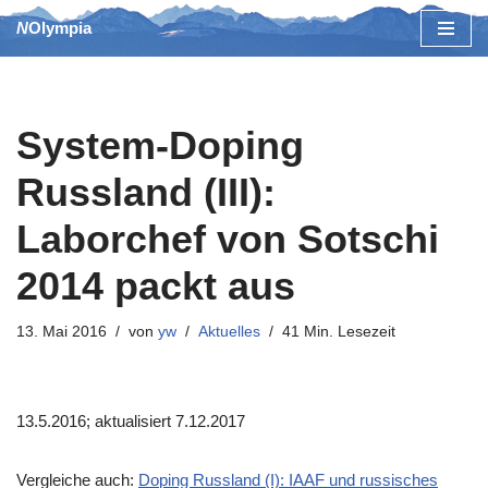
NOlympia
Zum
Inhalt
springen
System-Doping
Russland (III):
Laborchef von Sotschi
2014 packt aus
13. Mai 2016
von
yw
Aktuelles
41 Min. Lesezeit
13.5.2016; aktualisiert 7.12.2017
Vergleiche auch:
Doping Russland (I): IAAF und russisches