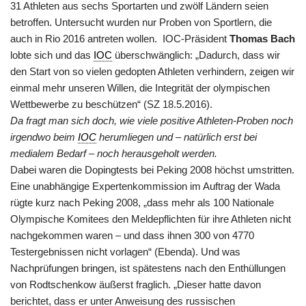
31 Athleten aus sechs Sportarten und zwölf Ländern seien
betroffen. Untersucht wurden nur Proben von Sportlern, die
auch in Rio 2016 antreten wollen. IOC-Präsident
Thomas Bach
lobte sich und das
IOC
überschwänglich: „Dadurch, dass wir
den Start von so vielen gedopten Athleten verhindern, zeigen wir
einmal mehr unseren Willen, die Integrität der olympischen
Wettbewerbe zu beschützen“ (SZ 18.5.2016).
Da fragt man sich doch, wie viele positive Athleten-Proben noch
irgendwo beim
IOC
herumliegen und – natürlich erst bei
medialem Bedarf – noch herausgeholt werden.
Dabei waren die Dopingtests bei Peking 2008 höchst umstritten.
Eine unabhängige Expertenkommission im Auftrag der Wada
rügte kurz nach Peking 2008, „dass mehr als 100 Nationale
Olympische Komitees den Meldepflichten für ihre Athleten nicht
nachgekommen waren – und dass ihnen 300 von 4770
Testergebnissen nicht vorlagen“ (Ebenda). Und was
Nachprüfungen bringen, ist spätestens nach den Enthüllungen
von Rodtschenkow äußerst fraglich. „Dieser hatte davon
berichtet, dass er unter Anweisung des russischen