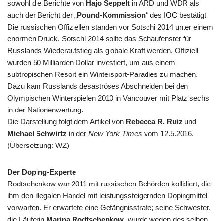
sowohl die Berichte von
Hajo Seppelt
in ARD und WDR als
auch der Bericht der „
Pound-Kommission
“ des
IOC
bestätigt
Die russischen Offiziellen standen vor Sotschi 2014 unter einem
enormen Druck. Sotschi 2014 sollte das Schaufenster für
Russlands Wiederaufstieg als globale Kraft werden. Offiziell
wurden 50 Milliarden Dollar investiert, um aus einem
subtropischen Resort ein Wintersport-Paradies zu machen.
Dazu kam Russlands desaströses Abschneiden bei den
Olympischen Winterspielen 2010 in Vancouver mit Platz sechs
in der Nationenwertung.
Die Darstellung folgt dem Artikel von
Rebecca R. Ruiz
und
Michael Schwirtz
in der
New York Times
vom 12.5.2016.
(Übersetzung: WZ)
Der Doping-Experte
Rodtschenkow war 2011 mit russischen Behörden kollidiert, die
ihm den illegalen Handel mit leistungssteigernden Dopingmittel
vorwarfen. Er erwartete eine Gefängnisstrafe; seine Schwester,
die Läuferin
Marina Rodtschenkow
, wurde wegen des selben