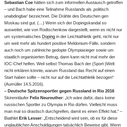
Sebastian Coe
hätten sich zum informellen Austausch getroffen
– und Bach habe eine Teilnahme Russlands als ‚politisch
unabdingbar‘ bezeichnet. Die Drähte des Deutschen gen
Moskau sind gut. (…) Wenn sich der Dopingskandal so
ausweitet, wie von Rodtschenkow dargestellt, wenn es nicht nur
um systematisches
Doping
in der Leichtathletik geht, nicht nur
um weit mehr als hundert positive Meldonium-Fälle, sondern
auch noch um zahlreiche gedopte Olympiasieger sowie um
staatlich organisierten Betrug, dann kann nicht mal mehr der
IOC-Chef helfen. Weil selbst Thomas Bach der (Sport-)Welt
nicht erklären könnte, warum Russland das Recht auf einen
Start haben sollte – nicht nur auf die Leichtathletik bezogen“
(Aumüller 14.5.2016).
– Deutsche Spitzensportler gegen Russland in Rio 2016
Skirennläufer
Felix Neureuther
: „Ich wäre dafür, dass keine
russischen Sportler zu Olympia in Rio dürfen. Vielleicht muss
man mal so drastisch durchgreifen, damit es einen Effekt hat.“ –
Biathlet
Erik Lesser
: „Entscheidend wird sein, ob es für diese
unglaublichen Anschuldigungen tatsächlich Beweise gibt. Wenn