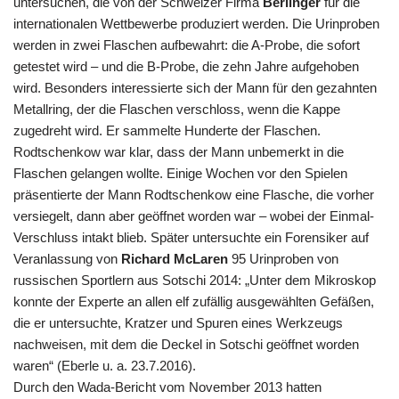
untersuchen, die von der Schweizer Firma
Berlinger
für die
internationalen Wettbewerbe produziert werden. Die Urinproben
werden in zwei Flaschen aufbewahrt: die A-Probe, die sofort
getestet wird – und die B-Probe, die zehn Jahre aufgehoben
wird. Besonders interessierte sich der Mann für den gezahnten
Metallring, der die Flaschen verschloss, wenn die Kappe
zugedreht wird. Er sammelte Hunderte der Flaschen.
Rodtschenkow war klar, dass der Mann unbemerkt in die
Flaschen gelangen wollte. Einige Wochen vor den Spielen
präsentierte der Mann Rodtschenkow eine Flasche, die vorher
versiegelt, dann aber geöffnet worden war – wobei der Einmal-
Verschluss intakt blieb. Später untersuchte ein Forensiker auf
Veranlassung von
Richard McLaren
95 Urinproben von
russischen Sportlern aus Sotschi 2014: „Unter dem Mikroskop
konnte der Experte an allen elf zufällig ausgewählten Gefäßen,
die er untersuchte, Kratzer und Spuren eines Werkzeugs
nachweisen, mit dem die Deckel in Sotschi geöffnet worden
waren“ (Eberle u. a. 23.7.2016).
Durch den Wada-Bericht vom November 2013 hatten