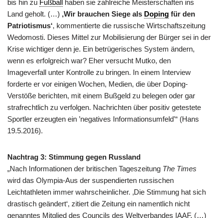
bis hin zu
Fußball
haben sie zahlreiche Meisterschaften ins
Land geholt. (…)
‚Wir brauchen Siege als
Doping
für den
Patriotismus‘
, kommentierte die russische Wirtschaftszeitung
Wedomosti. Dieses Mittel zur Mobilisierung der Bürger sei in der
Krise wichtiger denn je. Ein betrügerisches System ändern,
wenn es erfolgreich war? Eher versucht Mutko, den
Imageverfall unter Kontrolle zu bringen. In einem Interview
forderte er vor einigen Wochen, Medien, die über Doping-
Verstöße berichten, mit einem Bußgeld zu belegen oder gar
strafrechtlich zu verfolgen. Nachrichten über positiv getestete
Sportler erzeugten ein ’negatives Informationsumfeld'“ (Hans
19.5.2016).
Nachtrag 3: Stimmung gegen Russland
„Nach Informationen der britischen Tageszeitung
The Times
wird das Olympia-Aus der suspendierten russischen
Leichtathleten immer wahrscheinlicher. ‚Die Stimmung hat sich
drastisch geändert‘, zitiert die Zeitung ein namentlich nicht
genanntes Mitglied des Councils des Weltverbandes IAAF. (…)