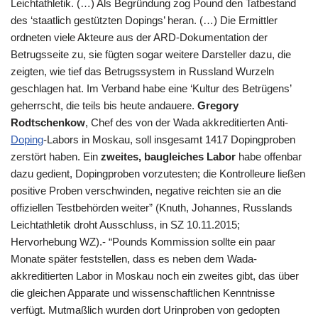
Leichtathletik. (…) Als Begründung zog Pound den Tatbestand
des ‘staatlich gestützten Dopings’ heran. (…) Die Ermittler
ordneten viele Akteure aus der ARD-Dokumentation der
Betrugsseite zu, sie fügten sogar weitere Darsteller dazu, die
zeigten, wie tief das Betrugssystem in Russland Wurzeln
geschlagen hat. Im Verband habe eine ‘Kultur des Betrügens’
geherrscht, die teils bis heute andauere.
Gregory
Rodtschenkow
, Chef des von der Wada akkreditierten Anti-
Doping
-Labors in Moskau, soll insgesamt 1417 Dopingproben
zerstört haben. Ein
zweites, baugleiches Labor
habe offenbar
dazu gedient, Dopingproben vorzutesten; die Kontrolleure ließen
positive Proben verschwinden, negative reichten sie an die
offiziellen Testbehörden weiter” (Knuth, Johannes, Russlands
Leichtathletik droht Ausschluss, in
SZ
10.11.2015;
Hervorhebung WZ).- “Pounds Kommission sollte ein paar
Monate später feststellen, dass es neben dem
Wada
-
akkreditierten Labor in Moskau noch ein zweites gibt, das über
die gleichen Apparate und wissenschaftlichen Kenntnisse
verfügt. Mutmaßlich wurden dort Urinproben von gedopten