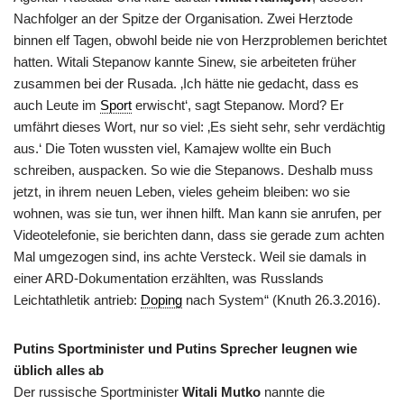
Nachfolger an der Spitze der Organisation. Zwei Herztode
binnen elf Tagen, obwohl beide nie von Herzproblemen berichtet
hatten. Witali Stepanow kannte Sinew, sie arbeiteten früher
zusammen bei der Rusada. ‚Ich hätte nie gedacht, dass es
auch Leute im
Sport
erwischt‘, sagt Stepanow. Mord? Er
umfährt dieses Wort, nur so viel: ‚Es sieht sehr, sehr verdächtig
aus.‘ Die Toten wussten viel, Kamajew wollte ein Buch
schreiben, auspacken. So wie die Stepanows. Deshalb muss
jetzt, in ihrem neuen Leben, vieles geheim bleiben: wo sie
wohnen, was sie tun, wer ihnen hilft. Man kann sie anrufen, per
Videotelefonie, sie berichten dann, dass sie gerade zum achten
Mal umgezogen sind, ins achte Versteck. Weil sie damals in
einer ARD-Dokumentation erzählten, was Russlands
Leichtathletik antrieb:
Doping
nach System“ (Knuth 26.3.2016).
Putins Sportminister und Putins Sprecher leugnen wie
üblich alles ab
Der russische Sportminister
Witali Mutko
nannte die