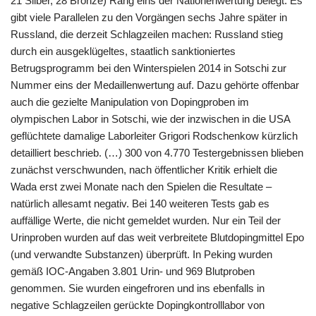
21 Silber, 28 Bronze) Rang eins der Nationenwertung belegt. Es
gibt viele Parallelen zu den Vorgängen sechs Jahre später in
Russland, die derzeit Schlagzeilen machen: Russland stieg
durch ein ausgeklügeltes, staatlich sanktioniertes
Betrugsprogramm bei den Winterspielen 2014 in Sotschi zur
Nummer eins der Medaillenwertung auf. Dazu gehörte offenbar
auch die gezielte Manipulation von Dopingproben im
olympischen Labor in Sotschi, wie der inzwischen in die USA
geflüchtete damalige Laborleiter Grigori Rodschenkow kürzlich
detailliert beschrieb. (…) 300 von 4.770 Testergebnissen blieben
zunächst verschwunden, nach öffentlicher Kritik erhielt die
Wada erst zwei Monate nach den Spielen die Resultate –
natürlich allesamt negativ. Bei 140 weiteren Tests gab es
auffällige Werte, die nicht gemeldet wurden. Nur ein Teil der
Urinproben wurden auf das weit verbreitete Blutdopingmittel Epo
(und verwandte Substanzen) überprüft. In Peking wurden
gemäß IOC-Angaben 3.801 Urin- und 969 Blutproben
genommen. Sie wurden eingefroren und ins ebenfalls in
negative Schlagzeilen gerückte Dopingkontrolllabor von