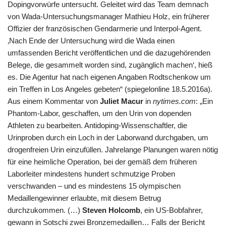
Dopingvorwürfe untersucht. Geleitet wird das Team demnach
von Wada-Untersuchungsmanager Mathieu Holz, ein früherer
Offizier der französischen Gendarmerie und Interpol-Agent.
‚Nach Ende der Untersuchung wird die Wada einen
umfassenden Bericht veröffentlichen und die dazugehörenden
Belege, die gesammelt worden sind, zugänglich machen‘, hieß
es. Die Agentur hat nach eigenen Angaben Rodtschenkow um
ein Treffen in Los Angeles gebeten“ (spiegelonline 18.5.2016a).
Aus einem Kommentar von
Juliet Macur
in
nytimes.com
: „Ein
Phantom-Labor, geschaffen, um den Urin von dopenden
Athleten zu bearbeiten. Antidoping-Wissenschaftler, die
Urinproben durch ein Loch in der Laborwand durchgaben, um
drogenfreien Urin einzufüllen. Jahrelange Planungen waren nötig
für eine heimliche Operation, bei der gemäß dem früheren
Laborleiter mindestens hundert schmutzige Proben
verschwanden – und es mindestens 15 olympischen
Medaillengewinner erlaubte, mit diesem Betrug
durchzukommen. (…)
Steven Holcomb
, ein US-Bobfahrer,
gewann in Sotschi zwei Bronzemedaillen… Falls der Bericht