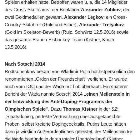
Spielen erhalten hatte. Betroffen waren u. a. die 14 Mitglieder
des Cross-Ski-Teams, der Bobfahrer
Alexander Zubkov
, der
zwei Goldmedaillen gewann,
Alexander Legkov
, ein Cross-
Country-Skifahrer (Gold und Silber),
Alexander Tretyakov
(Gold im Skeleton-Bewerb) (Ruiz, Schwirtz 12.5.2016) sowie
das gesamte Frauen-Eishockey-Team (Kistner, Knuth
13.5.2016).
Nach Sotschi 2014
Rodtschenkow bekam von Wladimir Putin höchstpersönlich den
renommierten „Orden der Freundschaft“ verliehen. Er wurde
auch vom
IOC
und der Wada mit Lob überhäuft. Ein späterer
Bericht der Wada nannte Sotschi 2014
„einen Meilenstein in
der Entwicklung des Anti-Doping-Programms der
Olmpischen Spiele“
. Dazu
Thomas Kistner
in der
SZ
:
„Staatsdoping, perfekte Vertuschung über ausgetauschte
Proben, selbst kreierte Dopingcocktails. Putins Leute hätten
dann ja wirklich Außerordentliches geleistet, der Meilenstein für
die Wada bestünde in deren totaler Übertölpelung“ (Kistner