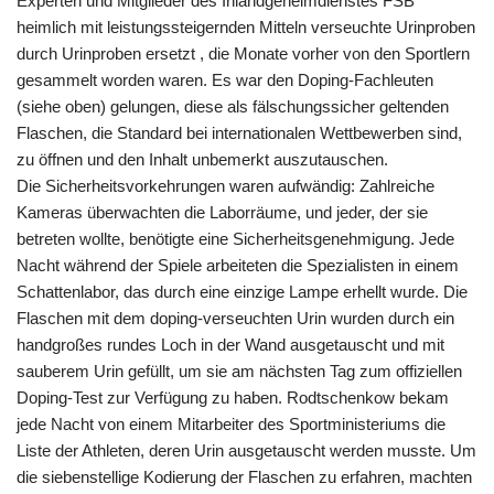
Experten und Mitglieder des Inlandgeheimdienstes FSB
heimlich mit leistungssteigernden Mitteln verseuchte Urinproben
durch Urinproben ersetzt , die Monate vorher von den Sportlern
gesammelt worden waren. Es war den Doping-Fachleuten
(siehe oben) gelungen, diese als fälschungssicher geltenden
Flaschen, die Standard bei internationalen Wettbewerben sind,
zu öffnen und den Inhalt unbemerkt auszutauschen.
Die Sicherheitsvorkehrungen waren aufwändig: Zahlreiche
Kameras überwachten die Laborräume, und jeder, der sie
betreten wollte, benötigte eine Sicherheitsgenehmigung. Jede
Nacht während der Spiele arbeiteten die Spezialisten in einem
Schattenlabor, das durch eine einzige Lampe erhellt wurde. Die
Flaschen mit dem doping-verseuchten Urin wurden durch ein
handgroßes rundes Loch in der Wand ausgetauscht und mit
sauberem Urin gefüllt, um sie am nächsten Tag zum offiziellen
Doping-Test zur Verfügung zu haben. Rodtschenkow bekam
jede Nacht von einem Mitarbeiter des Sportministeriums die
Liste der Athleten, deren Urin ausgetauscht werden musste. Um
die siebenstellige Kodierung der Flaschen zu erfahren, machten