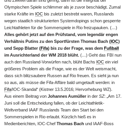
und Zweifel daran sind gering, dann ist die Integrität der
Olympischen Spiele schlimmer als je zuvor beschädigt. Zumal
starke Kräfte im
IOC
bis zuletzt bestrebt waren, Russlands
wegen staatlich strukturierten Systemdopings schon gesperrte
Leichtathleten für die Sommerspiele in Rio freizupauken. (…)
Alles gehört jetzt auf den Prüfstand, vom legendär engen
Verhältnis Putins zu den Sportfürsten Thomas Bach (
IOC
)
und Sepp Blatter (
Fifa
) bis zu der Frage, was dem
Fußball
im Ausrichterland der WM 2018 blüht.
(…) Geht das FBI nun
auch den Russland-Vorwürfen nach, blüht Bachs
IOC
ein viel
größeres Problem als die Frage, wie es der Welt weismacht,
dass sich blitzsaubere Russen auf Rio freuen. Es sieht ja nun
so aus, als müsse die Fifa-Affäre bald umgetauft werden: in
Fifa
/IOC-Skandal“ (Kistner 13.5.2016; Hervorhebung WZ).
Aus einem Beitrag von
Johannes Aumüller
in der
SZ
: „Am 17.
Juni soll die Entscheidung fallen, ob der Leichtathletik-
Weltverband IAAF Russlands Team den Start bei den
Sommerspielen in Rio erlaubt. Kürzlich hieß es in
Medienberichten, IOC-Chef
Thomas Bach
und IAAF-Boss