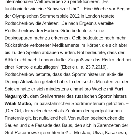
internationalen Wettbewerben zu perfektionieren: „Es
funktionierte wie eine Schweizer Uhr.“ – Eine Woche vor Beginn
der Olympischen Sommerspiele 2012 in London testete
Rodtschenkow die Athleten: „Je nach Ergebnis verteilte
Rodtschenkow drei Farben: Grün bedeutete: keine
Dopingspuren mehr zu erkennen. Gelb bedeutete: noch mehr
Rückstände verbotener Medikamente im Körper, die sich aber
bis zu den Spielen abbauen würden. Rot bedeutete, dass der
Athlet nicht nach London durfte. Zu groß war das Risiko, dort bei
einer Kontrolle aufzufliegen“ (Eberle u. a. 23.7.2016).
Rodtschenkow betonte, dass das Sportministerium aktiv die
Doping-Aktivitäten geleitet habe. In den sechs Monaten vor den
Spielen hatte er sich mindestens einmal pro Woche mit
Yuri
Nagarnykh
, dem Stellvertreter des russischen Sportministers
Witali Mutko
, im palastähnlichen Sportministerium getroffen. –
„Der Ort, der vielen derzeit als Zentrum der sportpolitischen
Finsternis gilt, ist auffallend hell. Von außen beeindrucken die
Säulen und die Fassade des Baus, den sich in Zarenzeiten der
Graf Rasumowskij errichten ließ… Moskau, Uliza, Kasakowa,