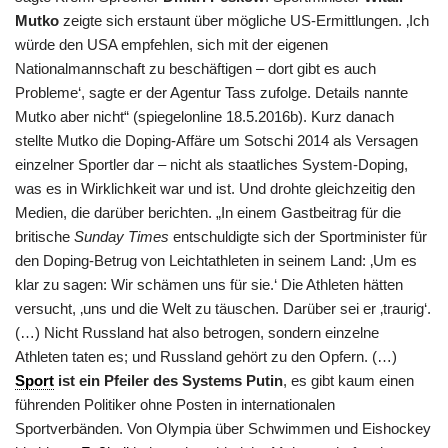
Mutko
zeigte sich erstaunt über mögliche US-Ermittlungen. ‚Ich
würde den USA empfehlen, sich mit der eigenen
Nationalmannschaft zu beschäftigen – dort gibt es auch
Probleme‘, sagte er der Agentur Tass zufolge. Details nannte
Mutko aber nicht“ (spiegelonline 18.5.2016b). Kurz danach
stellte Mutko die Doping-Affäre um Sotschi 2014 als Versagen
einzelner Sportler dar – nicht als staatliches System-Doping,
was es in Wirklichkeit war und ist. Und drohte gleichzeitig den
Medien, die darüber berichten. „In einem Gastbeitrag für die
britische
Sunday Times
entschuldigte sich der Sportminister für
den Doping-Betrug von Leichtathleten in seinem Land: ‚Um es
klar zu sagen: Wir schämen uns für sie.‘ Die Athleten hätten
versucht, ‚uns und die Welt zu täuschen. Darüber sei er ‚traurig‘.
(…) Nicht Russland hat also betrogen, sondern einzelne
Athleten taten es; und Russland gehört zu den Opfern. (…)
Sport
ist ein Pfeiler des Systems Putin
, es gibt kaum einen
führenden Politiker ohne Posten in internationalen
Sportverbänden. Von Olympia über Schwimmen und Eishockey