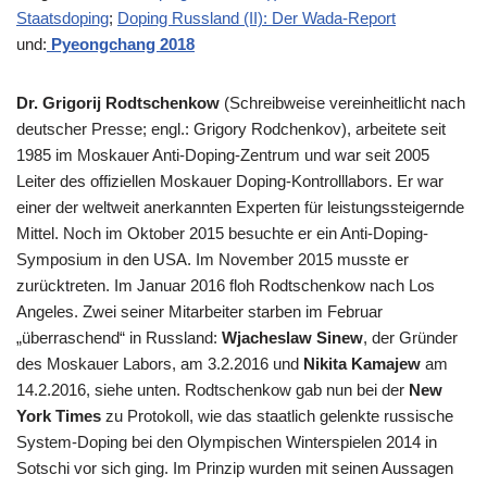
Staatsdoping
;
Doping Russland (II): Der Wada-Report
und:
Pyeongchang 2018
Dr. Grigorij Rodtschenkow
(Schreibweise vereinheitlicht nach
deutscher Presse; engl.: Grigory Rodchenkov), arbeitete seit
1985 im Moskauer Anti-Doping-Zentrum und war seit 2005
Leiter des offiziellen Moskauer Doping-Kontrolllabors. Er war
einer der weltweit anerkannten Experten für leistungssteigernde
Mittel. Noch im Oktober 2015 besuchte er ein Anti-Doping-
Symposium in den USA. Im November 2015 musste er
zurücktreten. Im Januar 2016 floh Rodtschenkow nach Los
Angeles. Zwei seiner Mitarbeiter starben im Februar
„überraschend“ in Russland:
Wjacheslaw Sinew
, der Gründer
des Moskauer Labors, am 3.2.2016 und
Nikita Kamajew
am
14.2.2016, siehe unten. Rodtschenkow gab nun bei der
New
York Times
zu Protokoll, wie das staatlich gelenkte russische
System-Doping bei den Olympischen Winterspielen 2014 in
Sotschi vor sich ging. Im Prinzip wurden mit seinen Aussagen