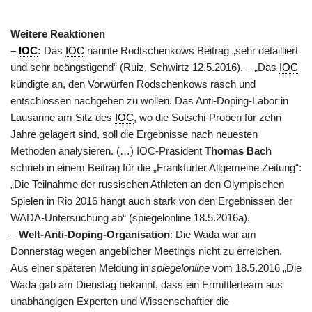
Weitere Reaktionen
–
IOC
:
Das
IOC
nannte Rodtschenkows Beitrag „sehr detailliert
und sehr beängstigend“ (Ruiz, Schwirtz 12.5.2016). – „Das
IOC
kündigte an, den Vorwürfen Rodschenkows rasch und
entschlossen nachgehen zu wollen. Das Anti-Doping-Labor in
Lausanne am Sitz des
IOC
, wo die Sotschi-Proben für zehn
Jahre gelagert sind, soll die Ergebnisse nach neuesten
Methoden analysieren. (…) IOC-Präsident
Thomas Bach
schrieb in einem Beitrag für die „Frankfurter Allgemeine Zeitung“:
„Die Teilnahme der russischen Athleten an den Olympischen
Spielen in Rio 2016 hängt auch stark von den Ergebnissen der
WADA-Untersuchung ab“ (spiegelonline 18.5.2016a).
–
Welt-Anti-Doping-Organisation
: Die Wada war am
Donnerstag wegen angeblicher Meetings nicht zu erreichen.
Aus einer späteren Meldung in
spiegelonline
vom 18.5.2016 „Die
Wada gab am Dienstag bekannt, dass ein Ermittlerteam aus
unabhängigen Experten und Wissenschaftler die