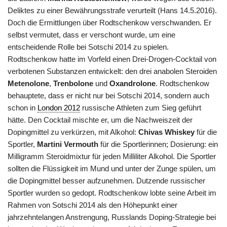
Deliktes zu einer Bewährungsstrafe verurteilt (Hans 14.5.2016).
Doch die Ermittlungen über Rodtschenkow verschwanden. Er
selbst vermutet, dass er verschont wurde, um eine
entscheidende Rolle bei Sotschi 2014 zu spielen.
Rodtschenkow hatte im Vorfeld einen Drei-Drogen-Cocktail von
verbotenen Substanzen entwickelt: den drei anabolen Steroiden
Metenolone
,
Trenbolone
und
Oxandrolone
. Rodtschenkow
behauptete, dass er nicht nur bei Sotschi 2014, sondern auch
schon in
London 2012
russische Athleten zum Sieg geführt
hätte. Den Cocktail mischte er, um die Nachweiszeit der
Dopingmittel zu verkürzen, mit Alkohol:
Chivas Whiskey
für die
Sportler,
Martini Vermouth
für die Sportlerinnen; Dosierung: ein
Milligramm Steroidmixtur für jeden Milliliter Alkohol. Die Sportler
sollten die Flüssigkeit im Mund und unter der Zunge spülen, um
die Dopingmittel besser aufzunehmen. Dutzende russischer
Sportler wurden so gedopt. Rodtschenkow lobte seine Arbeit im
Rahmen von Sotschi 2014 als den Höhepunkt einer
jahrzehntelangen Anstrengung, Russlands Doping-Strategie bei