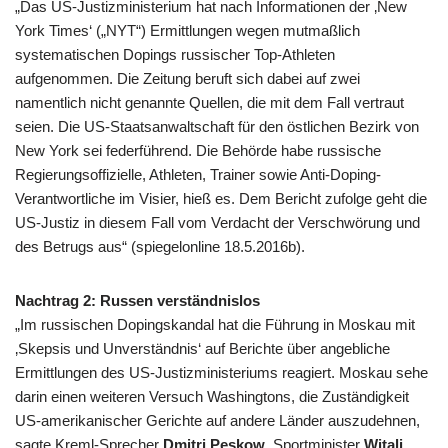
„Das US-Justizministerium hat nach Informationen der ‚New
York Times‘ („NYT“) Ermittlungen wegen mutmaßlich
systematischen Dopings russischer Top-Athleten
aufgenommen. Die Zeitung beruft sich dabei auf zwei
namentlich nicht genannte Quellen, die mit dem Fall vertraut
seien. Die US-Staatsanwaltschaft für den östlichen Bezirk von
New York sei federführend. Die Behörde habe russische
Regierungsoffizielle, Athleten, Trainer sowie Anti-Doping-
Verantwortliche im Visier, hieß es. Dem Bericht zufolge geht die
US-Justiz in diesem Fall vom Verdacht der Verschwörung und
des Betrugs aus“ (spiegelonline 18.5.2016b).
Nachtrag 2: Russen verständnislos
„Im russischen Dopingskandal hat die Führung in Moskau mit
‚Skepsis und Unverständnis‘ auf Berichte über angebliche
Ermittlungen des US-Justizministeriums reagiert. Moskau sehe
darin einen weiteren Versuch Washingtons, die Zuständigkeit
US-amerikanischer Gerichte auf andere Länder auszudehnen,
sagte Kreml-Sprecher
Dmitri Peskow
. Sportminister
Witali