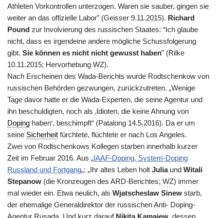
Athleten Vorkontrollen unterzogen. Waren sie sauber, gingen sie
weiter an das offizielle Labor” (Geisser 9.11.2015).
Richard
Pound
zur Involvierung des russischen Staates: “Ich glaube
nicht, dass es irgendeine andere mögliche Schussfolgerung
gibt.
Sie können es nicht nicht gewusst haben
” (Rilke
10.11.2015; Hervorhebung WZ).
Nach Erscheinen des Wada-Berichts wurde Rodtschenkow von
russischen Behörden gezwungen, zurückzutreten. „Wenige
Tage davor hatte er die Wada-Experten, die seine Agentur und
ihn beschuldigten, noch als ‚Idioten, die keine Ahnung von
Doping
haben‘, beschimpft“ (Patalong 14.5.2016). Da er um
seine
Sicherheit
fürchtete, flüchtete er nach Los Angeles.
Zwei von Rodtschenkows Kollegen starben innerhalb kurzer
Zeit im Februar 2016. Aus „
IAAF-Doping, System-Doping
Russland und Fortgang
„: „Ihr altes Leben holt
Julia
und
Witali
Stepanow
(die Kronzeugen des ARD-Berichtes; WZ) immer
mal wieder ein. Etwa neulich, als
Wjatscheslaw Sinew
starb,
der ehemalige Generaldirektor der russischen Anti- Doping-
Agentur Rusada. Und kurz darauf
Nikita Kamajew
, dessen