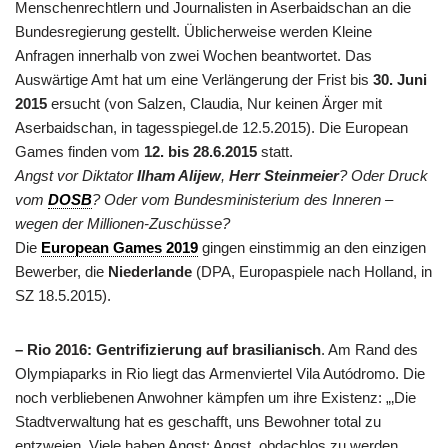
Menschenrechtlern und Journalisten in Aserbaidschan an die
Bundesregierung gestellt. Üblicherweise werden Kleine
Anfragen innerhalb von zwei Wochen beantwortet. Das
Auswärtige Amt hat um eine Verlängerung der Frist bis
30. Juni
2015
ersucht (von Salzen, Claudia, Nur keinen Ärger mit
Aserbaidschan, in tagesspiegel.de 12.5.2015). Die European
Games finden vom
12. bis 28.6.2015
statt.
Angst vor Diktator
Ilham Alijew
,
Herr Steinmeier
? Oder Druck
vom
DOSB
?
Oder vom Bundesministerium des Inneren –
wegen der Millionen-Zuschüsse?
Die
European Games 2019
gingen einstimmig an den einzigen
Bewerber, die
Niederlande
(DPA, Europaspiele nach Holland, in
SZ 18.5.2015).
– Rio 2016: Gentrifizierung auf brasilianisch
. Am Rand des
Olympiaparks in Rio liegt das Armenviertel Vila Autódromo. Die
noch verbliebenen Anwohner kämpfen um ihre Existenz: „‚Die
Stadtverwaltung hat es geschafft, uns Bewohner total zu
entzweien. Viele haben Angst: Angst, obdachlos zu werden.