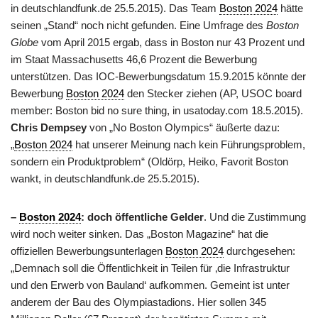
in deutschlandfunk.de 25.5.2015). Das Team
Boston 2024
hätte
seinen „Stand“ noch nicht gefunden. Eine Umfrage des
Boston
Globe
vom April 2015 ergab, dass in Boston nur 43 Prozent und
im Staat Massachusetts 46,6 Prozent die Bewerbung
unterstützen. Das IOC-Bewerbungsdatum 15.9.2015 könnte der
Bewerbung
Boston 2024
den Stecker ziehen (AP, USOC board
member: Boston bid no sure thing, in usatoday.com 18.5.2015).
Chris Dempsey
von „No Boston Olympics“ äußerte dazu:
„
Boston 2024
hat unserer Meinung nach kein Führungsproblem,
sondern ein Produktproblem“ (Oldörp, Heiko, Favorit Boston
wankt, in deutschlandfunk.de 25.5.2015).
–
Boston 2024
: doch öffentliche Gelder
. Und die Zustimmung
wird noch weiter sinken. Das „Boston Magazine“ hat die
offiziellen Bewerbungsunterlagen
Boston 2024
durchgesehen:
„Demnach soll die Öffentlichkeit in Teilen für ‚die Infrastruktur
und den Erwerb von Bauland‘ aufkommen. Gemeint ist unter
anderem der Bau des Olympiastadions. Hier sollen 345