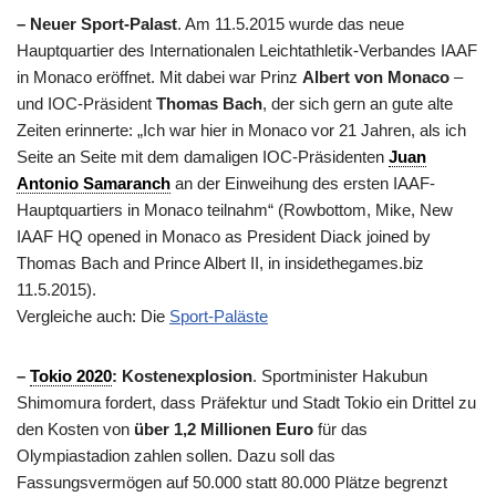
– Neuer Sport-Palast
. Am 11.5.2015 wurde das neue
Hauptquartier des Internationalen Leichtathletik-Verbandes IAAF
in Monaco eröffnet. Mit dabei war Prinz
Albert von Monaco
–
und IOC-Präsident
Thomas Bach
, der sich gern an gute alte
Zeiten erinnerte: „Ich war hier in Monaco vor 21 Jahren, als ich
Seite an Seite mit dem damaligen IOC-Präsidenten
Juan
Antonio Samaranch
an der Einweihung des ersten IAAF-
Hauptquartiers in Monaco teilnahm“ (Rowbottom, Mike, New
IAAF HQ opened in Monaco as President Diack joined by
Thomas Bach and Prince Albert II, in insidethegames.biz
11.5.2015).
Vergleiche auch: Die
Sport-Paläste
–
Tokio 2020
: Kostenexplosion
. Sportminister Hakubun
Shimomura fordert, dass Präfektur und Stadt Tokio ein Drittel zu
den Kosten von
über 1,2 Millionen Euro
für das
Olympiastadion zahlen sollen. Dazu soll das
Fassungsvermögen auf 50.000 statt 80.000 Plätze begrenzt