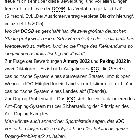
freue mich sehr über diese Bewerbung, und vor allen Dingen
freue ich mich, wie der
DOSB
das Verfahren gestaltet hat“
(Simeoni, Evi, „Der Ausrichtervertrag verbietet Diskriminierung“,
in faz.net 1.5.2015).
Wo der
DOSB
es geschafft hat, die zwei größten deutschen
Städte (mit jeweils einem SPD-Regenten) in diesen lächerlichen
Wettbewerb zu treiben. Und wo die Frage des Referendums so
elegant und demokratisch „gelöst“ wird!
Zur Frage der Bewerbungen
Almaty 2022
und
Peking 2022
in
zwei Diktaturen: „Es ist nicht Aufgabe des
IOC
, die Gesetze,
das politische System eines souveränen Staates umzukippen.
Wenn ein IOC-Mitglied für ein Land stimmt, stimmt es nicht über
das politische System eines Landes ab“ (Ebenda).
Zur Doping-Problematik: „Das
IOC
steht für ein funktionierendes
Anti-Doping-System mit der Sicherstellung der Prinzipien des
Anti-Doping-Kampfes.“
Man könnte auch anhand der Sporthistorie sagen, das
IOC
versucht, einigermaßen erfolgreich den Deckel auf die ganze
Doping-Problematik zu halten.