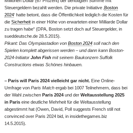
Millionen Dollar (67 Prozent) der benötigten Summe mit
Steuergeldern bezahlt werden. Die private Initiative ‚
Boston
2024
‘ hatte betont, dass die Öffentlichkeit lediglich die Kosten für
die
Sicherheit
in einer Höhe von erwarteten einer Milliarde Dollar
zu tragen habe“ (DPA, Boston setzt doch auf Steuergelder, in
sueddeutsche.de 28.5.2015).
Pikant: Das Olympiastadion von
Boston 2024
soll nach den
Spielen komplett abgerissen werden – und dann kann Boston-
2024-Initiator
John Fish
mit seinem Baukonzern Suffolk
Constructions etwas Schönes hinbauen.
– Paris will Paris 2024 vielleicht gar nicht.
Eine Online-
Umfrage von
Paris Match
ergab bei 1007 Teilnehmern, dass bei
der Wahl zwischen
Paris 2024
und der
Weltausstellung 2025
in Paris
eine deutliche Mehrheit für die Weltausstellung
abgestimmt hat (Owen, David, Poll suggests French still not
convinced over Paris 2024 bid, in insidethegames.biz
14.5.2015).