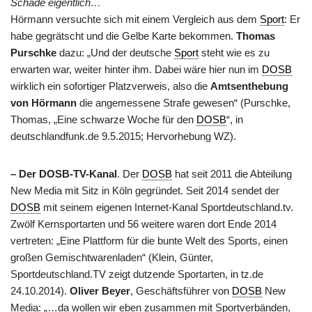
Schade eigentlich…
Hörmann versuchte sich mit einem Vergleich aus dem
Sport
: Er
habe gegrätscht und die Gelbe Karte bekommen.
Thomas
Purschke
dazu: „Und der deutsche
Sport
steht wie es zu
erwarten war, weiter hinter ihm. Dabei wäre hier nun im
DOSB
wirklich ein sofortiger Platzverweis, also die
Amtsenthebung
von Hörmann
die angemessene Strafe gewesen“ (Purschke,
Thomas, „Eine schwarze Woche für den
DOSB
“, in
deutschlandfunk.de 9.5.2015; Hervorhebung WZ).
– Der DOSB-TV-Kanal
. Der
DOSB
hat seit 2011 die Abteilung
New Media mit Sitz in Köln gegründet. Seit 2014 sendet der
DOSB
mit seinem eigenen Internet-Kanal Sportdeutschland.tv.
Zwölf Kernsportarten und 56 weitere waren dort Ende 2014
vertreten: „Eine Plattform für die bunte Welt des Sports, einen
großen Gemischtwarenladen“ (Klein, Günter,
Sportdeutschland.TV zeigt dutzende Sportarten, in tz.de
24.10.2014).
Oliver Beyer
, Geschäftsführer von
DOSB
New
Media: „…da wollen wir eben zusammen mit Sportverbänden,