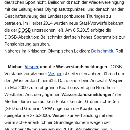
deutschen
Sport
nicht, Beilschmidt nach der Wiedervereinigung
mit der Leitung eines Olympiastützpunktes und danach mit der
Geschäftsführung des Landessportbundes Thüringen zu
betrauen. Im Herbst 2014 wurden neue Stasi-Vorwürfe bekannt,
die der
DOSB
untersuchen ließ. Am 8.5.2015 erfolgte die
DOSB-Absolution: Beilschmidt darf sein hohes Sportamt bis zur
Pensionierung ausüben.
Näheres im Kritischen Olympischen Lexikon:
Beilschmidt
, Rolf
– Michael
Vesper
und die Wasserstandsmeldungen
. DOSB-
Vorstandsvorsitzender
Vesper
ist seit vielen Jahren rührend um
den „Wasserstand“ bemüht. Dazu eine kleine Auswahl.
Vesper
im Mai 2000 zum rot-grünen Koalitionsvertrag in Nordrhein-
Westfalen: Aus den „täglichen
Wasserstandsmeldungen
“ der
Medien dürfe man auf kein Einknicken der Grünen schließen
(SPD und Grüne in NRW ringen um die Koalition, in
spiegelonline 27.5.2000).
Vesper
zur Verhandlung mit den
Garmisch-Partenkirchner Grundeigentümern wegen der
Münchner Olympiabewerbung 2018: „Wir befinden uns in