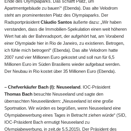
Ende des Olympiaparks. Das schafft Platz, um
Apartmentgebäude zu bauen'“ (Ebenda). Das alte Velodrom
steht am prominentesten Platz des Olympiaparks. Der
Radsportpräsident
Cláudio Santos
äußerte dazu: „Wir haben
verstanden, dass die Immobilien-Spekulation einen weit höheren
Wert hat als der Bahnradsport, der aufgehört hat, am Vorabend
einer Olympiade hier in Rio de Janeiro, zu existieren. Betrogen,
ich fühle mich betrogen!“ (Ebenda). Das alte Velodrom hatte
2007 rund vier Millionen Euro gekostet und soll nun für 6,5
Millionen Euro im Süden Brasiliens wieder aufgebaut werden.
Der Neubau in Rio kostet über 35 Millionen Euro (Ebenda).
– Chefverkäufer Bach (I): Neuseeland
. IOC-Präsident
Thomas Bach
besuchte Neuseeland und sagte den
überraschten Neuseeländern: „Neuseeland ist eine große
Sportnation. Wir würden es begrüßen, wenn Neuseeland eine
Olympiabewerbung eines Tages in Betracht ziehen würde“ (SID,
IOC-Präsident Bach ermutigt Neuseeland zu
Olympiabewerbung, in zeit.de 5.5.2015). Der Präsident des