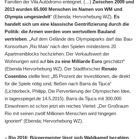
Familien der Vila Autódromo enteignet. (…)
Zwischen 2009 und
2013 wurden 65.000 Menschen im Namen von WM und
Olympia umgesiedelt
“ (Ebenda; Hervorhebung WZ).
Es
handelt sich um eine klassische Gentrifizierung durch die
Politik: die Armen werden vom wertvollem Bauland
vertrieben
. „Auf dem Gelände des Olympiaparks darf das Bau-
Konsortium ‚Rio Mais‘ nach den Spielen mindestens 20
Apartmentblocks hochziehen. Der Verkaufswert der
Wohnungen wird auf
bis zu eine Milliarde Euro
geschätzt“
(Ebenda Hervorhebung WZ). Der Stadtforscher
Renato
Cosentino
stellte fest: „85 Prozent der Investitionen, die direkt
für die Spiele nötig sind, fließen nach Barra da Tijuca“
(Lichterbeck, Philipp, Die Pervertierung der Olympischen Idee,
in tagesspiegel.de 14.5.2015). Barra da Tijuca mit 300.000
Einwohnern ist schon jetzt ein reiches Viertel: „Der Großraum
Rio mit seinen zwölf Millionen Menschen wird hingegen
ignoriert“ (Ebenda; Hervorhebung WZ).
– Rio 2016: Bürgermeister lässt sich Wahlkampf bezahlen
.