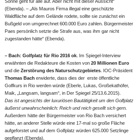
Sonne geht für alle auf. Aber nicht mit dieser Aussicht“
(Ebenda). – „Als Mauros Firma illegal eine geschützte
Waldfläche auf dem Gelände rodete, sollte sie zunächst ein
Bußgeld von umgerechnet 600.000 Euro zahlen. Bürgermeister
Paes persönlich setzte die Strafe aus, was ihm gar nicht
zugestanden hätte“ (Ebenda).
– Bach: Golfplatz für Rio 2016 ok
. Im Spiegel-Interview
erwähnten die Redakteure die Kosten von
20 Millionen Euro
und die
Zerstörung des Naturschutzgebietes
. IOC-Präsident
Thomas Bach
erwiderte, dass dies der erste öffentliche
Golfkurs in Rio werden würde (Eberle, Lukas, Großekathöfer,
Maik, „Langsam, langsam“, in Der Spiegel 25/13.6.2015).
Das ist angesichts der luxuriösen Bautätigkeit um den Golfplatz
äußerst unwahrscheinlich: Reich und reich gesellt sich gern.
Außerdem hätte der Bürgermeister von Rio Bach versichert
hätte, an anderer Stelle würde eine 17-mal so große Fläche
aufgeforstet und auf dem Golfplatz würden 625.000 Setzlinge
gepflanzt (Ebenda).