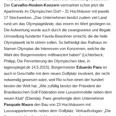
Der
Carvalho-Hosken-Konzern
vermarktet schon jetzt die
Apartments im Olympischen Dorf – 31 Hochhäuser mit jeweils
17 Stockwerken. „Das Unternehmen besitzt zudem viel Land
rund um das Olympiagelände, das enorm im Wert gestiegen ist.
Die Aufwertung wurde auch durch die zwangsweise und illegale
Umsiedlung hunderter Favela-Bewohner erreicht, die die heile
Olympiawelt nicht stören sollen. So befriedigt das Rathaus im
Namen Olympias die Interessen von Konzernen, welche die
Wahl des Bürgermeisters mitfinanziert haben“ (Lichterbeck,
Philipp, Die Pervertierung der Olympischen Idee, in
tagesspiegel.de 14.5.2015). Bürgermeister
Eduardo Paes
ist
auch in Geschäfte mit dem neuen Golfplatz involviert, der nicht
notwendig gewesen wäre, weil Rio schon einen der hundert
besten der Welt hat. „Wie zufällig besitzt der Präsident der
Brasilianischen Golf-Föderation eine Luxusimmobilie neben dem
neuen Klub“ (Ebenda). Paes genehmigte dem Unternehmer
Pasquale Mauro
den Bau von 23 Hochhäusern mit
Luxusappartements neben dem Golfplatz. Verkaufsslogan: „Die