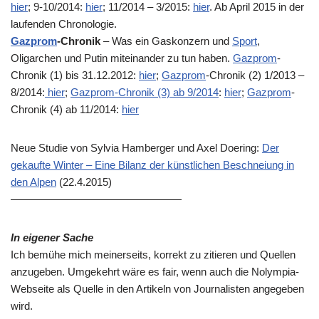
hier
; 9-10/2014:
hier
; 11/2014 – 3/2015:
hier
. Ab April 2015 in der
laufenden Chronologie.
Gazprom
-Chronik
– Was ein Gaskonzern und
Sport
,
Oligarchen und Putin miteinander zu tun haben.
Gazprom
-
Chronik (1) bis 31.12.2012:
hier
;
Gazprom
-Chronik (2) 1/2013 –
8/2014:
hier
;
Gazprom-Chronik (3) ab 9/2014
:
hier
;
Gazprom
-
Chronik (4) ab 11/2014:
hier
Neue Studie von Sylvia Hamberger und Axel Doering:
Der
gekaufte Winter – Eine Bilanz der künstlichen Beschneiung in
den Alpen
(22.4.2015)
————————————————
In eigener Sache
Ich bemühe mich meinerseits, korrekt zu zitieren und Quellen
anzugeben. Umgekehrt wäre es fair, wenn auch die Nolympia-
Webseite als Quelle in den Artikeln von Journalisten angegeben
wird.