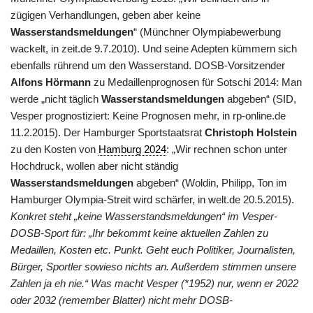
zügigen Verhandlungen, geben aber keine
Wasserstandsmeldungen
“ (Münchner Olympiabewerbung
wackelt, in zeit.de 9.7.2010). Und seine Adepten kümmern sich
ebenfalls rührend um den Wasserstand. DOSB-Vorsitzender
Alfons Hörmann
zu Medaillenprognosen für Sotschi 2014: Man
werde „nicht täglich
Wasserstandsmeldungen
abgeben“ (SID,
Vesper prognostiziert: Keine Prognosen mehr, in rp-online.de
11.2.2015). Der Hamburger Sportstaatsrat
Christoph Holstein
zu den Kosten von
Hamburg 2024
: „Wir rechnen schon unter
Hochdruck, wollen aber nicht ständig
Wasserstandsmeldungen
abgeben“ (Woldin, Philipp, Ton im
Hamburger Olympia-Streit wird schärfer, in welt.de 20.5.2015).
Konkret steht „keine Wasserstandsmeldungen“ im Vesper-
DOSB-Sport für: „Ihr bekommt keine aktuellen Zahlen zu
Medaillen, Kosten etc. Punkt. Geht euch Politiker, Journalisten,
Bürger, Sportler sowieso nichts an. Außerdem stimmen unsere
Zahlen ja eh nie.“ Was macht Vesper (*1952) nur, wenn er 2022
oder 2032 (remember Blatter) nicht mehr DOSB-