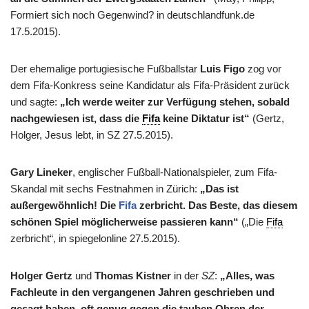
Formiert sich noch Gegenwind? in deutschlandfunk.de
17.5.2015).
Der ehemalige portugiesische Fußballstar
Luis Figo
zog vor
dem Fifa-Konkress seine Kandidatur als Fifa-Präsident zurück
und sagte:
„Ich werde weiter zur Verfügung stehen, sobald
nachgewiesen ist, dass die
Fifa
keine Diktatur ist“
(Gertz,
Holger, Jesus lebt, in SZ 27.5.2015).
Gary Lineker
, englischer Fußball-Nationalspieler, zum Fifa-
Skandal mit sechs Festnahmen in Zürich:
„Das ist
außergewöhnlich! Die
Fifa
zerbricht. Das Beste, das diesem
schönen Spiel möglicherweise passieren kann“
(„Die
Fifa
zerbricht“, in spiegelonline 27.5.2015).
Holger Gertz
und
Thomas Kistner
in der
SZ
:
„Alles, was
Fachleute in den vergangenen Jahren geschrieben und
gesagt haben, oft genug gegen die tauben Ohren der