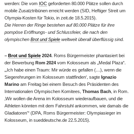
werden: Die vom
IOC
geforderten 80.000 Plätze sollen durch
mobile Zusatztribünen erreicht werden (SID, Heftiger Streit um
Olympia-Kosten für Tokio, in zeit.de 18.5.2015).
Die Herren der Ringe bestehen auf 80.000 Plätze für ihre
pompöse Eröffnungs- und Schlussfeier, die nach den
olympischen
Brot und Spiele
weltweit überall überflüssig sind.
–
Brot und Spiele
2024
. Roms Bürgermeister phantasiert bei
der Bewerbung
Rom 2024
vom Kolosseum als „Medal Plaza“.
„‚Ich habe einen Traum: Mir würde es gefallen (…), wenn die
Siegerehrungen im Kolosseum stattfinden‘, sagte
Ignazio
Marino
am Freitag bei einem Besuch des Präsidenten des
Internationalen Olympischen Komitees,
Thomas Bach
, in Rom.
‚Wir wollen die Arena im Kolosseum wiederaufbauen, und die
Athleten könnten mit dem Fahrstuhl ankommen, wie damals die
Gladiatoren'“ (DPA, Roms Bürgermeister: Olympiasieger im
Kolosseum, in sueddeutsche.de 22.5.2015).