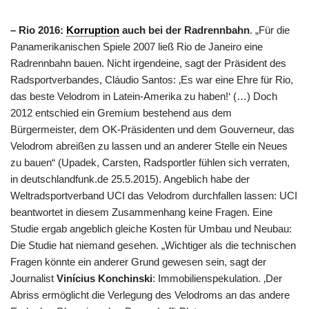
– Rio 2016:
Korruption
auch bei der Radrennbahn
. „Für die
Panamerikanischen Spiele 2007 ließ Rio de Janeiro eine
Radrennbahn bauen. Nicht irgendeine, sagt der Präsident des
Radsportverbandes, Cláudio Santos: ‚Es war eine Ehre für Rio,
das beste Velodrom in Latein-Amerika zu haben!‘ (…) Doch
2012 entschied ein Gremium bestehend aus dem
Bürgermeister, dem OK-Präsidenten und dem Gouverneur, das
Velodrom abreißen zu lassen und an anderer Stelle ein Neues
zu bauen“ (Upadek, Carsten, Radsportler fühlen sich verraten,
in deutschlandfunk.de 25.5.2015). Angeblich habe der
Weltradsportverband UCI das Velodrom durchfallen lassen: UCI
beantwortet in diesem Zusammenhang keine Fragen. Eine
Studie ergab angeblich gleiche Kosten für Umbau und Neubau:
Die Studie hat niemand gesehen. „Wichtiger als die technischen
Fragen könnte ein anderer Grund gewesen sein, sagt der
Journalist
Vinícius Konchinski
: Immobilienspekulation. ‚Der
Abriss ermöglicht die Verlegung des Velodroms an das andere