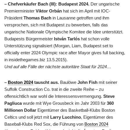
– Chefverkäufer Bach (III): Budapest 2024.
Der ungarische
Premierminister
Viktor Orbán
hat sich im April mit IOC-
Präsident
Thomas Bach
in Lausanne getroffen und ihm
versprochen, sich mit Budapest zu bewerben, falls das
ungarische Nationale Olympische Komitee die Idee unterstützt.
Budapests Bürgermeister
István Tarlós
hat schon volle
Unterstützung signalisiert (Morgan, Liam, Budapest set to
officially enter 2024 Olympic race after Mayor gives full backing,
in insidethegames.biz 13.5.2015).
Und auf alle Fälle der nächste autoritäre Staat für 2024…
–
Boston 2024
tauscht aus.
Baulöwe
John Fish
mit seiner
Suffolk Construction Co. trat in die zweite Reihe – zu
offensichtlich war wohl die Interessensvermengung.
Steve
Pagliuca
wurde mit Wye Grousbeck im Jahr 2003 für
360
Millionen Dollar
Eigentümer des Basketball-Klubs Boston
Celtics und soll jetzt mit
Larry Lucchino
, Eigentümer des
Baseball-Klubs Red Sox, die Führung von
Boston 2024