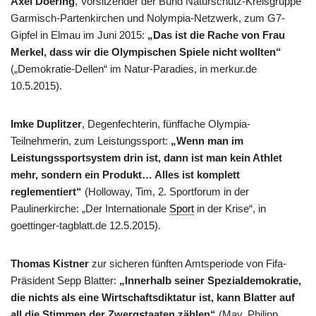
Axel Doering
, Vorsitzender der Bund Naturschutz-Kreisgruppe
Garmisch-Partenkirchen und Nolympia-Netzwerk, zum G7-
Gipfel in Elmau im Juni 2015:
„Das ist die Rache von Frau
Merkel, dass wir die Olympischen Spiele nicht wollten“
(„Demokratie-Dellen“ im Natur-Paradies, in merkur.de
10.5.2015).
Imke Duplitzer
, Degenfechterin, fünffache Olympia-
Teilnehmerin, zum Leistungssport:
„Wenn man im
Leistungssportsystem drin ist, dann ist man kein Athlet
mehr, sondern ein Produkt… Alles ist komplett
reglementiert“
(Holloway, Tim, 2. Sportforum in der
Paulinerkirche: „Der Internationale
Sport
in der Krise“, in
goettinger-tagblatt.de 12.5.2015).
Thomas Kistner
zur sicheren fünften Amtsperiode von Fifa-
Präsident Sepp Blatter:
„Innerhalb seiner Spezialdemokratie,
die nichts als eine Wirtschaftsdiktatur ist, kann Blatter auf
all die Stimmen der Zwergstaaten zählen“
(May, Philipp,