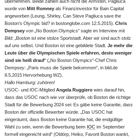
übernehmen. Beide zählen auch nicht die Ärmsten. Pagliuca
wurde von
Mitt Romney
als Finanzinvestor für Bain Capital
angeworben (Leung, Shirley, Can Steve Pagliuca save the
Boston’s Olympic bid? in bostonglobe.com 12.5.2015).
Chris
Dempsey
von „No Boston Olympics“ sagte im Interview mit
Bild
: „Boston ist eine stolze Sportstadt. Aber wir sind auch stolz
auf uns selbst. Und Boston ist eine gebildete Stadt.
Je mehr die
Leute über die Olympischen Spiele erfahren, desto weniger
sind sie heiß drauf
“ („No Boston Olympics“-Chef Chris
Dempsey: „Paris muss die Spiele bekommen“, in bild.de
8.5.2015 Hervorhebung WZ).
Hallo Hamburg: zuhören!
USOC- und IOC-Mitglied
Angela Ruggiero
wies darauf hin,
dass das USOC nach wie vor überprüfe, ob Boston die richtige
Stadt für die Bewerbung 2024 sei: Es gäbe keine Garantie, dass
Boston der offizielle Bewerber würde. „Das USOC hat
eingeräumt, dass Boston keine Garantie hat, die endgültige
Wahl zu sein, wenn die Bewerbung beim
IOC
im September
formell eingereicht wird“ (Oldörp, Heiko, Favorit Boston wankt,