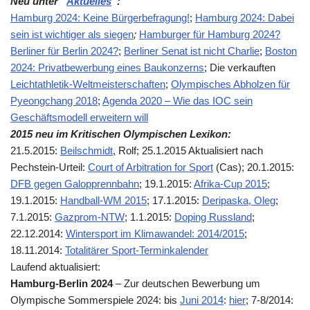
Neu unter “
Aktuelles
”:
Hamburg 2024: Keine Bürgerbefragung!
;
Hamburg 2024: Dabei
sein ist wichtiger als siegen
;
Hamburger für Hamburg 2024?
Berliner für Berlin 2024?
;
Berliner Senat ist nicht Charlie
;
Boston
2024: Privatbewerbung eines Baukonzerns
; Die verkauften
Leichtathletik-Weltmeisterschaften
;
Olympisches Abholzen für
Pyeongchang 2018
;
Agenda 2020 – Wie das IOC sein
Geschäftsmodell erweitern will
2015 neu im Kritischen Olympischen Lexikon:
21.5.2015:
Beilschmidt
, Rolf; 25.1.2015 Aktualisiert nach
Pechstein-Urteil:
Court of Arbitration for Sport
(Cas); 20.1.2015:
DFB gegen Galopprennbahn
; 19.1.2015:
Afrika-Cup 2015
;
19.1.2015:
Hand
ball-WM 2015
; 17.1.2015:
Deripaska, Oleg
;
7.1.2015:
Gazprom-NTW
; 1.1.2015:
Doping Russland
;
22.12.2014:
Wintersport im Klimawandel: 2014/2015
;
18.11.2014:
Totalitärer Sport-Terminkalender
Laufend aktualisiert:
Hamburg-Berlin 2024
– Zur deutschen Bewerbung um
Olympische Sommerspiele 2024: bis
Juni 2014
:
hier
; 7-8/2014: