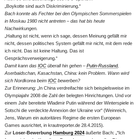
„Boykotte sind auch Diskriminierung.“
Bach konnte als Fechter bei den Olympischen Sommerspielen
in Moskau 1980 nicht antreten – das hat bis heute
Nachwirkungen.
„Haltung ist nicht, wenn ich sage, dessen Meinung gefällt mir
nicht, dessen politisches System gefällt mir nicht, mit dem rede
ich nicht. Das ist keine Haltung. Das ist
Gesprächsverweigerung.“
Damit kann das
IOC
überall hin gehen –
Putin-Russland
,
Aserbaidschan, Kasachstan, China: kein Problem. Wann wird
sich Nordkorea beim
IOC
bewerben?
Zur Erinnerung: „In China verdreifachte sich beispielsweise im
Olympiajahr 2008 die Zahl der belegten Hinrichtungen. Und vor
einem Jahr bereitete Wladimir Putin während der Winterspiele in
Sotschi die verdeckte Annexion der Ukraine vor“ (Weinreich,
Jens, Warum ein autoritäres Regime die ersten European
Games ausrichtet, in krautreporter.de 28.4.2015).
Zur
Loser-Bewerbung
Hamburg 2024
äußerte Bach: „“Ich