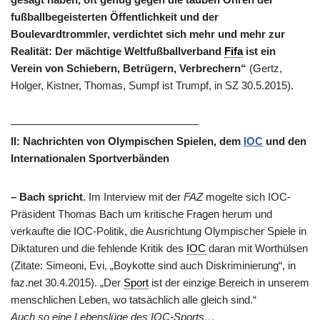
fußballbegeisterten Öffentlichkeit und der
Boulevardtrommler, verdichtet sich mehr und mehr zur
Realität: Der mächtige Weltfußballverband
Fifa
ist ein
Verein von Schiebern, Betrügern, Verbrechern“
(Gertz,
Holger, Kistner, Thomas, Sumpf ist Trumpf, in SZ 30.5.2015).
—————————————————–
II: Nachrichten von Olympischen Spielen, dem
IOC
und den
Internationalen Sportverbänden
– Bach spricht
. Im Interview mit der
FAZ
mogelte sich IOC-
Präsident Thomas Bach um kritische Fragen herum und
verkaufte die IOC-Politik, die Ausrichtung Olympischer Spiele in
Diktaturen und die fehlende Kritik des
IOC
daran mit Worthülsen
(Zitate: Simeoni, Evi, „Boykotte sind auch Diskriminierung“, in
faz.net 30.4.2015). „Der
Sport
ist der einzige Bereich in unserem
menschlichen Leben, wo tatsächlich alle gleich sind.“
Auch so eine Lebenslüge des IOC-Sports…