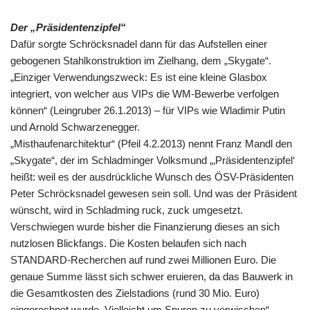
Der „Präsidentenzipfel“
Dafür sorgte Schröcksnadel dann für das Aufstellen einer
gebogenen Stahlkonstruktion im Zielhang, dem „Skygate“.
„Einziger Verwendungszweck: Es ist eine kleine Glasbox
integriert, von welcher aus VIPs die WM-Bewerbe verfolgen
können“ (Leingruber 26.1.2013) – für VIPs wie Wladimir Putin
und Arnold Schwarzenegger.
„Misthaufenarchitektur“ (Pfeil 4.2.2013) nennt Franz Mandl den
„Skygate“, der im Schladminger Volksmund „‚Präsidentenzipfel‘
heißt: weil es der ausdrückliche Wunsch des ÖSV-Präsidenten
Peter Schröcksnadel gewesen sein soll. Und was der Präsident
wünscht, wird in Schladming ruck, zuck umgesetzt.
Verschwiegen wurde bisher die Finanzierung dieses an sich
nutzlosen Blickfangs. Die Kosten belaufen sich nach
STANDARD-Recherchen auf rund zwei Millionen Euro. Die
genaue Summe lässt sich schwer eruieren, da das Bauwerk in
die Gesamtkosten des Zielstadions (rund 30 Mio. Euro)
eingerechnet wurde. Vielleicht um Spuren zu verwischen“