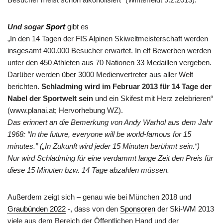
Und sogar
Sport
gibt es
„In den 14 Tagen der FIS Alpinen Skiweltmeisterschaft werden
insgesamt 400.000 Besucher erwartet. In elf Bewerben werden
unter den 450 Athleten aus 70 Nationen 33 Medaillen vergeben.
Darüber werden über 3000 Medienvertreter aus aller Welt
berichten.
Schladming wird im Februar 2013 für 14 Tage der
Nabel der Sportwelt sein
und ein Skifest mit Herz zelebrieren“
(www.planai.at; Hervorhebung WZ).
Das erinnert an die Bemerkung von Andy Warhol aus dem Jahr
1968: “In the future, everyone will be world-famous for 15
minutes.” (
„In Zukunft wird jeder 15 Minuten berühmt sein.“)
Nur wird Schladming für eine verdammt lange Zeit den Preis für
diese 15 Minuten bzw. 14 Tage abzahlen müssen.
Außerdem zeigt sich – genau wie bei München 2018 und
Graubünden 2022
-, dass von den
Sponsoren
der Ski-WM 2013
viele aus dem Bereich der Öffentlichen Hand und der