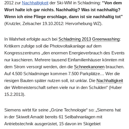
2012 zur
Nachhaltigkeit
der Ski-WM in Schladming:
“Von dem
Wort halte ich gar nichts. Nachhaltig? Was ist nachhaltig?
Wenn ich eine Fliege erschlage, dann ist sie nachhaltig tot”
(Krutzler, Zelsacher 19.10.2012: Hervorhebung WZ).
In Wahrheit erfolgte auch bei
Schladming 2013
Greenwashing
:
Kritikern zufolge soll die Photovoltaikanlage auf dem
Kongresszentrums „den enormen Energieverbrauch des Events
nur kaschieren. Mehrere tausend Einfamilienhäuser könnten mit
dem Strom versorgt werden, den die
Schneekanonen
brauchen.
Auf 4.500 Schladminger kommen 7.500 Parkplätze… Wer die
riesigen Bauten später nutzen soll, ist unklar. Die
Nachhaltigkeit
der Weltmeisterschaft sehen viele nur in den Schulden“ (Huber
15.2.2013).
Siemens wirbt für seine „Grüne Technologie“ so: „Siemens hat
in der Skiwelt Amadé bereits 61 Seilbahnanlagen mit
Antriebstechnik ausgerüstet, 15 davon im Skigebiet