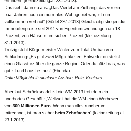
erfunden“ (kleinezeitung.at 23.1.2013).
Das sieht dann so aus: „Das Viertel am Zielhang, das vor ein
paar Jahren noch ein normales Wohngebiet war, ist nun
vollkommen verbaut“ (Gödel 29.1.2013) Gleichzeitig stiegen die
Immobilienpreise seit 2011 von Eigentumswohnungen um 18
Prozent, von Häusern um sieben Prozent (kleinezeitung
31.1.2013).
Trotzig steht Bürgermeister Winter zum Total-Umbau von
Schladming: „Es gibt zwei Möglichkeiten: Entweder du stellst
einen Glassturz über die ganze Region. Oder du nützt das, was
gut ist und baust es aus“ (Ebenda).
Dritte Möglichkeit: sinnloser Ausbau, Ruin, Konkurs.
Aber laut Schröcksnadel ist die WM 2013 trotzdem ein
unerhörtes Geschäft: „Weltweit hat die WM einen Werbewert
von
300 Millionen Euro
. Wenn man alles rundherum
mitrechnet, ist man sicher
beim Zehnfachen
“ (kleinezeitung.at
23.1.2013).