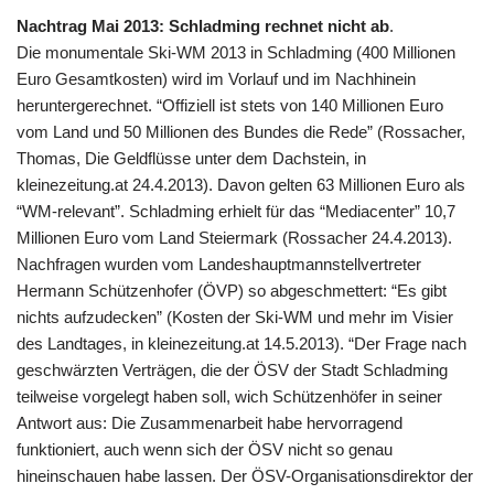
Nachtrag Mai 2013: Schladming rechnet nicht ab
.
Die monumentale Ski-
WM
2013 in Schladming (400 Millionen
Euro Gesamtkosten) wird im Vorlauf und im Nachhinein
heruntergerechnet. “Offiziell ist stets von 140 Millionen Euro
vom Land und 50 Millionen des Bundes die Rede” (Rossacher,
Thomas, Die Geldflüsse unter dem Dachstein, in
kleinezeitung.at 24.4.2013). Davon gelten 63 Millionen Euro als
“
WM
-relevant”. Schladming erhielt für das “Mediacenter” 10,7
Millionen Euro vom Land Steiermark (Rossacher 24.4.2013).
Nachfragen wurden vom Landeshauptmannstellvertreter
Hermann Schützenhofer (ÖVP) so abgeschmettert: “Es gibt
nichts aufzudecken” (Kosten der Ski-
WM
und mehr im Visier
des Landtages, in kleinezeitung.at 14.5.2013). “Der Frage nach
geschwärzten Verträgen, die der ÖSV der Stadt Schladming
teilweise vorgelegt haben soll, wich Schützenhöfer in seiner
Antwort aus: Die Zusammenarbeit habe hervorragend
funktioniert, auch wenn sich der ÖSV nicht so genau
hineinschauen habe lassen. Der ÖSV-Organisationsdirektor der