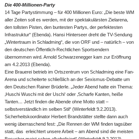
Die 400-Millionen-Party
14 Tage Partystimmung – für 400 Millionen Euro: „Die beste WM
aller Zeiten soll es werden, mit der spektakulärsten Zielarena,
den tollsten Pisten, den buntesten Partys, der perfektesten
Infrastruktur“ (Ebenda). Hansi Hinterseer dreht die TV-Sendung
„Wintertraum in Schladming“, die von ORF und – natürlich – von
den deutschen Öffentlich-Rechtlichen Sportsendern
übernommen wird. Arnold Schwarzenegger kam zur Eröffnung
am 4.2.2013 (Ebenda).
Eine Brauerei betrieb im Ortszentrum von Schladming eine Fan-
Arena und scheiterte schließlich an der Sexismus-Debatte um
den Deutschen Rainer Brüderle. „Jeder Abend hatte ein Thema:
‚Huschi Wuschi mit der Uschi‘ oder ‚Scharfe Kanten, heiße
Tanten… Jetzt finden die Abende ohne Motto statt –
selbstverständlich im selben Stil“ (Winterfeldt 9.2.2013).
Sicherheitskoordinator Herbert Brandstätter stellte dann auch
wenig überraschend fest: „Die Rennen der WM finden tagsüber
statt, das erleichtert unsere Arbeit – am Abend sind die meisten
Besucher meist schon alkoholisiert“ (Winterfeldt 9.2.2013).