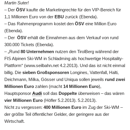
Martin Suter!
– Der
ÖSV
kaufte die Marketingrechte für den VIP-Bereich für
1,1 Millionen Euro von der
EBU
zurück (Ebenda).
– Das Rahmenprogramm kostet den
ÖSV
eine Million Euro
(Ebenda).
– Der
ÖSV
erhält die Einnahmen aus dem Verkauf von rund
300.000 Tickets (Ebenda).
– „Rund
80 Unternehmen
nutzen den TirolBerg während der
FIS Alpinen Ski-WM in Schladming als hochwertige Hospitality-
Plattform“ (www.seilbahn.net 4.2.2013). Und das ist nicht einmal
billig. Die
sieben Großsponsoren
Longines, Vattenfall, Halti,
Deichmann, Milka, Gösser und Uniqua sollen jeweils
rund zwei
Millionen Euro
zahlen (macht
14 Millionen Euro
),
Hauptsponsor
Audi
soll das
Doppelte
überweisen – das wären
vier Millionen Euro
(Höfler 5.2.2013). 5.2.2013).
Nicht zu vergessen:
400 Millionen Euro
im Zug der Ski-
WM
–
der größte Teil öffentlicher Gelder, der geringere aus der
Wirtschaft.