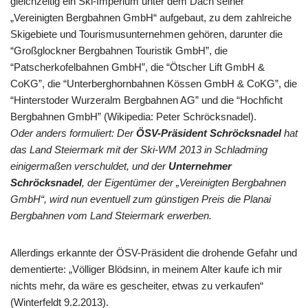
gleichzeitig ein Ski-Imperium unter dem Dach seiner
„Vereinigten Bergbahnen GmbH“ aufgebaut, zu dem zahlreiche
Skigebiete und Tourismusunternehmen gehören, darunter die
“Großglockner Bergbahnen Touristik GmbH”, die
“Patscherkofelbahnen GmbH”, die “Ötscher Lift GmbH &
CoKG”, die “Unterberghornbahnen Kössen GmbH & CoKG”, die
“Hinterstoder Wurzeralm Bergbahnen AG” und die “Hochficht
Bergbahnen GmbH” (Wikipedia: Peter Schröcksnadel).
Oder anders formuliert: Der
ÖSV-Präsident Schröcksnadel
hat
das Land Steiermark mit der Ski-WM 2013 in Schladming
einigermaßen verschuldet, und der
Unternehmer
Schröcksnadel
, der Eigentümer der „Vereinigten Bergbahnen
GmbH“, wird nun eventuell zum günstigen Preis die Planai
Bergbahnen vom Land Steiermark erwerben.
Allerdings erkannte der ÖSV-Präsident die drohende Gefahr und
dementierte: „Völliger Blödsinn, in meinem Alter kaufe ich mir
nichts mehr, da wäre es gescheiter, etwas zu verkaufen“
(Winterfeldt 9.2.2013).