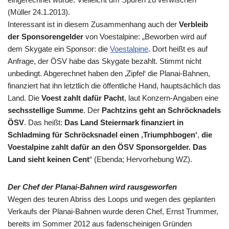
(Müller 24.1.2013).
Interessant ist in diesem Zusammenhang auch der
Verbleib
der Sponsorengelder
von Voestalpine: „Beworben wird auf
dem Skygate ein Sponsor: die
Voestalpine
. Dort heißt es auf
Anfrage, der ÖSV habe das Skygate bezahlt. Stimmt nicht
unbedingt. Abgerechnet haben den ‚Zipfel‘ die Planai-Bahnen,
finanziert hat ihn letztlich die öffentliche Hand, hauptsächlich das
Land. Die
Voest zahlt dafür Pacht
, laut Konzern-Angaben eine
sechsstellige Summe
. Der
Pachtzins geht an Schröcknadels
ÖSV
. Das heißt:
Das Land Steiermark finanziert in
Schladming für Schröcksnadel einen ‚Triumphbogen‘
,
die
Voestalpine zahlt dafür an den ÖSV Sponsorgelder.
Das
Land sieht keinen Cent
“ (Ebenda; Hervorhebung WZ).
Der Chef der Planai-Bahnen wird rausgeworfen
Wegen des teuren Abriss des Loops und wegen des geplanten
Verkaufs der Planai-Bahnen wurde deren Chef, Ernst Trummer,
bereits im Sommer 2012 aus fadenscheinigen Gründen