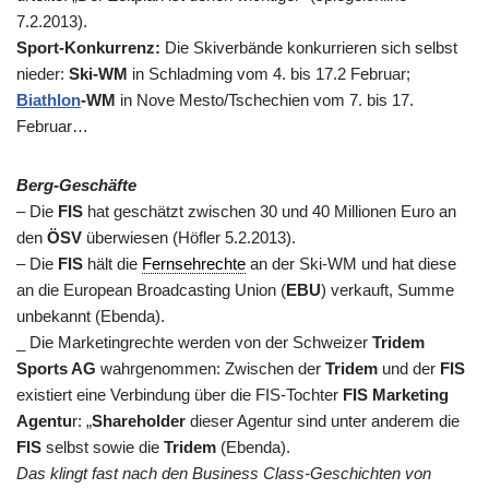
7.2.2013).
Sport-Konkurrenz:
Die Skiverbände konkurrieren sich selbst
nieder:
Ski-WM
in Schladming vom 4. bis 17.2 Februar;
Biathlon
-WM
in Nove Mesto/Tschechien vom 7. bis 17.
Februar…
Berg-Geschäfte
– Die
FIS
hat geschätzt zwischen 30 und 40 Millionen Euro an
den
ÖSV
überwiesen (Höfler 5.2.2013).
– Die
FIS
hält die
Fernsehrechte
an der Ski-WM und hat diese
an die European Broadcasting Union (
EBU
) verkauft, Summe
unbekannt (Ebenda).
_ Die Marketingrechte werden von der Schweizer
Tridem
Sports AG
wahrgenommen: Zwischen der
Tridem
und der
FIS
existiert eine Verbindung über die FIS-Tochter
FIS Marketing
Agentu
r: „
Shareholder
dieser Agentur sind unter anderem die
FIS
selbst sowie die
Tridem
(Ebenda).
Das klingt fast nach den Business Class-Geschichten von