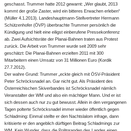
geschasst. Trummer hatte 2012 gewarnt: „Wer glaubt, 2013
kommt der große Zaster, wird ein bitteres Erwachen erleben“
(Müller 4.1.2013). Landeshauptmann-Stellvertreter Hermann
Schützenhofer (ÖVP) überbrachte Trummer persönlich die
Kündigung und hielt eine eiligst einberufene Pressekonferenz
ab. Zwei Aufsichtsräte der Planai-Bahnen traten aus Protest
zurück. Die Arbeit von Trummer wurde seit 2009 sehr
geschätzt: Die Planai-Bahnen erzielten 2011 mit 300
Mitarbeitern einen Umsatz von 31 Millionen Euro (Kordik
27.7.2012).
Der wahre Grund: Trummer „eckte gleich mit ÖSV-Präsident
Peter Schröcksnadel an. Gar nicht gut. Als Präsident des
Österreichischen Skiverbandes ist Schröcksnadel nämlich
Veranstalter der WM und also ein mächtiger Mann. Und er ist
sich dessen auch nur zu gut bewusst. Allein in den vergangenen
Tagen polterte Schröcksnadel immer wieder öffentlich gegen
Schladming: Einmal stellte er den Nachtslalom infrage, dann
kritisierte er den angeblich dürftigen Beitrag Schladmings zur
WM. Kein Wunder, dass die Politgranden des Landes einen,