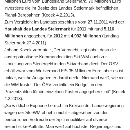
Millionen Euro vom Bundesland Steiermark. 70 Millionen Euro
investierte die im Besitz des Landes Steiermark befindlichen
Planai-Bergbahnen (Kocek 4.2.2013).
Zum Vergleich: Im Landtagsbeschluss vom 27.11.2011 wird der
Haushalt des Landes Steiermark
für
2011
mit rund
5.116
Millionen
angegeben, für
2012
mit
4.932 Millionen
(Landtag
Steiermark 27.4.2011).
Johann Kocek vermutet: „Der Verdacht liegt nahe, dass die
austropatriotische Kommandoaktion Ski-WM auch zur
Umleitung von Steuergeld in den Skiverband dient. Der ÖSV
erhält zwar vom Weltverband FIS 35 Millionen Euro, aber es ist
unklar, welche Ausgaben er damit deckt. Niemand weiß, wie viel
die WM kostet. Der ÖSV verteilte ein Budget, in dem
Prozentzahlen für die einzelnen Posten angegeben sind“ (Kocek
4.2.2013).
„So wirkliche Euphorie herrscht in Kreisen der Landesregierung
wegen der Ski-WM ohnehin nicht – abgesehen von der
persönlichen Vorfreude der Spitzenpolitiker auf diverse
Seitenblicke-Auftritte. Man weiß auf höchster Regierungs- und