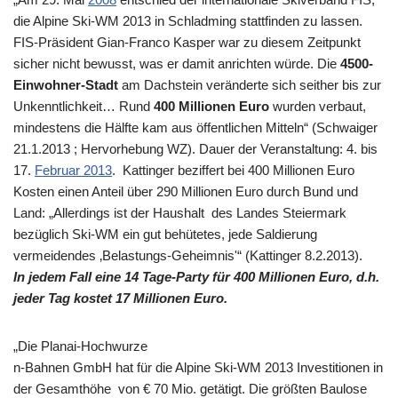
die Alpine Ski-WM 2013 in Schladming stattfinden zu lassen.
FIS-Präsident Gian-Franco Kasper war zu diesem Zeitpunkt
sicher nicht bewusst, was er damit anrichten würde. Die
4500-
Einwohner-Stadt
am Dachstein veränderte sich seither bis zur
Unkenntlichkeit… Rund
400 Millionen Euro
wurden verbaut,
mindestens die Hälfte kam aus öffentlichen Mitteln“ (Schwaiger
21.1.2013 ; Hervorhebung WZ). Dauer der Veranstaltung: 4. bis
17.
Februar 2013
. Kattinger beziffert bei 400 Millionen Euro
Kosten einen Anteil über 290 Millionen Euro durch Bund und
Land: „Allerdings ist der Haushalt des Landes Steiermark
bezüglich Ski-WM ein gut behütetes, jede Saldierung
vermeidendes ‚Belastungs-Geheimnis'“ (Kattinger 8.2.2013).
In jedem Fall eine 14 Tage-Party für 400 Millionen Euro, d.h.
jeder Tag kostet 17 Millionen Euro.
„Die Planai-Hochwurze
n-Bahnen GmbH hat für die Alpine Ski-WM 2013 Investitionen in
der Gesamthöhe von € 70 Mio. getätigt. Die größten Baulose