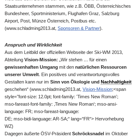
Staatsunternehmen stammen, wie z.B. ÖBB, Österreichisches
Bundesheer, Sportministerium, Flughafen Graz, Salzburg
Airport, Post, Münze Österreich, Postbus etc.
(www.schladming2013.at,
Sponsoren & Partner
).
Anspruch und Wirklichkeit
Aus dem Leitbild der offiziellen Webseite der Ski-WM 2013,
Abteilung
Vision-Mission:
„Wir stehen … für einen
gewissenhaften Umgang
mit den
natürlichen Ressourcen
unserer Umwelt
. Ein positives und verantwortungsvolles
Gestalten kann nur im
Sinn von Ökologie und
Nachhaltigkeit
geschehen“ (www.schladming2013.at,
Vision-Mission
;<span
style="font-size: 12.0pt; font-family: 'Times New Roman';
mso-fareast-font-family: ‚Times New Roman‘; mso-ansi-
language: FR; mso-fareast-language:
DE; mso-bidi-language: AR-SA;“ lang=“FR“> Hervorhebung
WZ)
Dagegen äußerte ÖSV-Präsident
Schröcksnadel
im Oktober