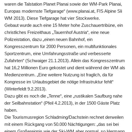
waren die Talstation Planet Planai sowie der WM-Park Planai,
Europas modernste Tiefgarage“ (www.planai.at, FIS Alpine Sli
WM 2013). Diese Tiefgarage hat vier Stockwerke.
Gebaut wurde auch eine 15 Meter hohe Zuschauertribüne, ein
christliches Freizeithaus „Tauernhof Austria“, eine neue
Polizeistation, dazu „einen neuen Bahnhof, ein
Kongresszentrum für 2000 Personen, ein multifunktionales
Sportzentrum, eine Umfahrungsstraße und verbesserte
Zufahrten“ (Schwaiger 21.1.2013). Allein das Kongresszentrum
hat 16,2 Millionen Euro gekostet und dient während der WM als
Medienzentrum. „Eine weitere Nutzung ist fraglich, da für
Kongresse im Urlaubsgebiet die nötige Infrastruktur fehlt“
(Winterfeldt 9.2.2013).
Dazu gibt es noch die „Tenne“, eine „rustikalen Saufburg nahe
der Seilbahnstation“ (Pfeil 4.2.2013), in der 1500 Gäste Platz
haben.
Die Tourismusregion Schladming/Dachstein rechnet derweilen
mit einem Rückgang von 50.000 Nächtigungen: „das sei bei
einem Großereignis wie der Ski-WM aber normal, so Hermann