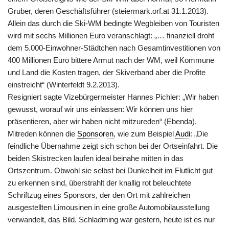
Gruber, deren Geschäftsführer (steiermark.orf.at 31.1.2013).
Allein das durch die Ski-WM bedingte Wegbleiben von Touristen
wird mit sechs Millionen Euro veranschlagt: „… finanziell droht
dem 5.000-Einwohner-Städtchen nach Gesamtinvestitionen von
400 Millionen Euro bittere Armut nach der WM, weil Kommune
und Land die Kosten tragen, der Skiverband aber die Profite
einstreicht“ (Winterfeldt 9.2.2013).
Resigniert sagte Vizebürgermeister Hannes Pichler: „Wir haben
gewusst, worauf wir uns einlassen: Wir können uns hier
präsentieren, aber wir haben nicht mitzureden“ (Ebenda).
Mitreden können die
Sponsoren
, wie zum Beispiel
Audi
: „Die
feindliche Übernahme zeigt sich schon bei der Ortseinfahrt. Die
beiden Skistrecken laufen ideal beinahe mitten in das
Ortszentrum. Obwohl sie selbst bei Dunkelheit im Flutlicht gut
zu erkennen sind, überstrahlt der knallig rot beleuchtete
Schriftzug eines Sponsors, der den Ort mit zahlreichen
ausgestellten Limousinen in eine große Automobilausstellung
verwandelt, das Bild. Schladming war gestern, heute ist es nur