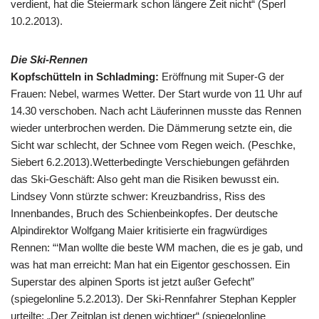
verdient, hat die Steiermark schon längere Zeit nicht“ (Sperl
10.2.2013).
Die Ski-Rennen
Kopfschütteln in Schladming:
Eröffnung mit Super-G der
Frauen: Nebel, warmes Wetter. Der Start wurde von 11 Uhr auf
14.30 verschoben. Nach acht Läuferinnen musste das Rennen
wieder unterbrochen werden. Die Dämmerung setzte ein, die
Sicht war schlecht, der Schnee vom Regen weich. (Peschke,
Siebert 6.2.2013).Wetterbedingte Verschiebungen gefährden
das Ski-Geschäft: Also geht man die Risiken bewusst ein.
Lindsey Vonn stürzte schwer: Kreuzbandriss, Riss des
Innenbandes, Bruch des Schienbeinkopfes. Der deutsche
Alpindirektor Wolfgang Maier kritisierte ein fragwürdiges
Rennen: “‘Man wollte die beste WM machen, die es je gab, und
was hat man erreicht: Man hat ein Eigentor geschossen. Ein
Superstar des alpinen Sports ist jetzt außer Gefecht”
(spiegelonline 5.2.2013). Der Ski-Rennfahrer Stephan Keppler
urteilte: „Der Zeitplan ist denen wichtiger“ (spiegelonline