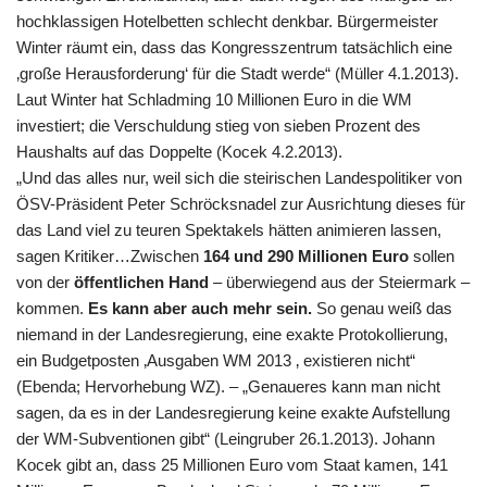
hochklassigen Hotelbetten schlecht denkbar. Bürgermeister
Winter räumt ein, dass das Kongresszentrum tatsächlich eine
‚große Herausforderung‘ für die Stadt werde“ (Müller 4.1.2013).
Laut Winter hat Schladming 10 Millionen Euro in die WM
investiert; die Verschuldung stieg von sieben Prozent des
Haushalts auf das Doppelte (Kocek 4.2.2013).
„Und das alles nur, weil sich die steirischen Landespolitiker von
ÖSV-Präsident Peter Schröcksnadel zur Ausrichtung dieses für
das Land viel zu teuren Spektakels hätten animieren lassen,
sagen Kritiker…Zwischen
164 und 290 Millionen Euro
sollen
von der
öffentlichen Hand
– überwiegend aus der Steiermark –
kommen.
Es kann aber auch mehr sein.
So genau weiß das
niemand in der Landesregierung, eine exakte Protokollierung,
ein Budgetposten ‚Ausgaben WM 2013 ‚ existieren nicht“
(Ebenda; Hervorhebung WZ). – „Genaueres kann man nicht
sagen, da es in der Landesregierung keine exakte Aufstellung
der WM-Subventionen gibt“ (Leingruber 26.1.2013). Johann
Kocek gibt an, dass 25 Millionen Euro vom Staat kamen, 141