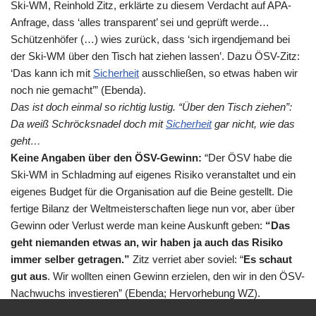
Ski-
WM
, Reinhold Zitz, erklärte zu diesem Verdacht auf APA-
Anfrage, dass ‘alles transparent’ sei und geprüft werde…
Schützenhöfer (…) wies zurück, dass ‘sich irgendjemand bei
der Ski-
WM
über den Tisch hat ziehen lassen’. Dazu ÖSV-Zitz:
‘Das kann ich mit
Sicherheit
ausschließen, so etwas haben wir
noch nie gemacht’” (Ebenda).
Das ist doch einmal so richtig lustig. “Über den Tisch ziehen”:
Da weiß Schröcksnadel doch mit
Sicherheit
gar nicht, wie das
geht…
Keine Angaben über den ÖSV-Gewinn:
“Der ÖSV habe die
Ski-
WM
in Schladming auf eigenes Risiko veranstaltet und ein
eigenes Budget für die Organisation auf die Beine gestellt. Die
fertige Bilanz der Weltmeisterschaften liege nun vor, aber über
Gewinn oder Verlust werde man keine Auskunft geben:
“Das
geht niemanden etwas an, wir haben ja auch das Risiko
immer selber getragen.”
Zitz verriet aber soviel: “
Es schaut
gut aus
. Wir wollten einen Gewinn erzielen, den wir in den ÖSV-
Nachwuchs investieren” (Ebenda; Hervorhebung WZ).
Landeshauptmann Franz Voves (SPÖ) gab an, dass für die
WM