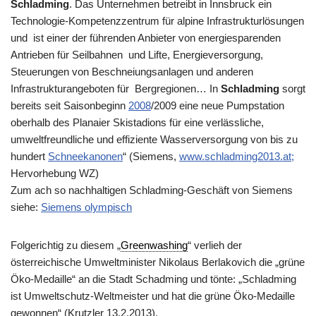
Schladming
. Das Unternehmen betreibt in Innsbruck ein
Technologie-Kompetenzzentrum für alpine Infrastrukturlösungen
und ist einer der führenden Anbieter von energiesparenden
Antrieben für Seilbahnen und Lifte, Energieversorgung,
Steuerungen von Beschneiungsanlagen und anderen
Infrastrukturangeboten für Bergregionen… In
Schladming
sorgt
bereits seit Saisonbeginn
2008
/2009 eine neue Pumpstation
oberhalb des Planaier Skistadions für eine verlässliche,
umweltfreundliche und effiziente Wasserversorgung von bis zu
hundert
Schneekanonen
“ (
Siemens,
www.schladming2013.at;
Hervorhebung WZ)
Zum ach so nachhaltigen Schladming-Geschäft von Siemens
siehe:
Siemens olympisch
Folgerichtig zu diesem „
Greenwashing
“ verlieh der
österreichische Umweltminister Nikolaus Berlakovich die „grüne
Öko-Medaille“ an die Stadt Schadming und tönte: „Schladming
ist Umweltschutz-Weltmeister und hat die grüne Öko-Medaille
gewonnen“ (Krutzler 13.2.2013).