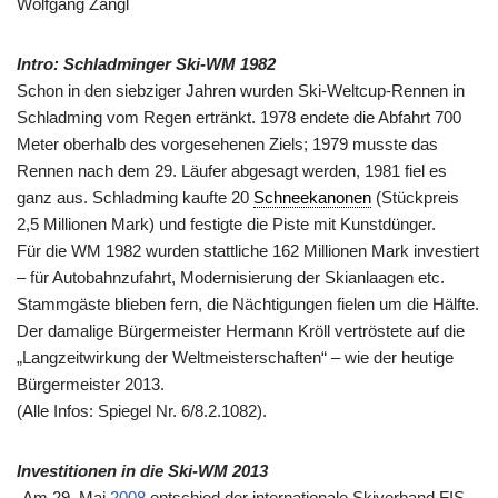
Wolfgang Zängl
Intro: Schladminger Ski-WM 1982
Schon in den siebziger Jahren wurden Ski-Weltcup-Rennen in
Schladming vom Regen ertränkt. 1978 endete die Abfahrt 700
Meter oberhalb des vorgesehenen Ziels; 1979 musste das
Rennen nach dem 29. Läufer abgesagt werden, 1981 fiel es
ganz aus. Schladming kaufte 20
Schneekanonen
(Stückpreis
2,5 Millionen Mark) und festigte die Piste mit Kunstdünger.
Für die WM 1982 wurden stattliche 162 Millionen Mark investiert
– für Autobahnzufahrt, Modernisierung der Skianlaagen etc.
Stammgäste blieben fern, die Nächtigungen fielen um die Hälfte.
Der damalige Bürgermeister Hermann Kröll vertröstete auf die
„Langzeitwirkung der Weltmeisterschaften“ – wie der heutige
Bürgermeister 2013.
(Alle Infos: Spiegel Nr. 6/8.2.1082).
Investitionen in die Ski-WM
2013
„Am 29. Mai
2008
entschied der internationale Skiverband FIS,