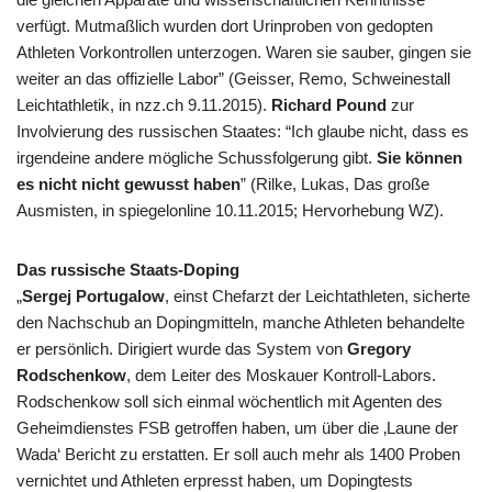
verfügt. Mutmaßlich wurden dort Urinproben von gedopten
Athleten Vorkontrollen unterzogen. Waren sie sauber, gingen sie
weiter an das offizielle Labor” (Geisser, Remo, Schweinestall
Leichtathletik, in nzz.ch 9.11.2015).
Richard Pound
zur
Involvierung des russischen Staates: “Ich glaube nicht, dass es
irgendeine andere mögliche Schussfolgerung gibt.
Sie können
es nicht nicht gewusst haben
” (Rilke, Lukas, Das große
Ausmisten, in spiegelonline 10.11.2015; Hervorhebung WZ).
Das russische Staats-Doping
„
Sergej Portugalow
, einst Chefarzt der Leichtathleten, sicherte
den Nachschub an Dopingmitteln, manche Athleten behandelte
er persönlich. Dirigiert wurde das System von
Gregory
Rodschenkow
, dem Leiter des Moskauer Kontroll-Labors.
Rodschenkow soll sich einmal wöchentlich mit Agenten des
Geheimdienstes FSB getroffen haben, um über die ‚Laune der
Wada‘ Bericht zu erstatten. Er soll auch mehr als 1400 Proben
vernichtet und Athleten erpresst haben, um Dopingtests