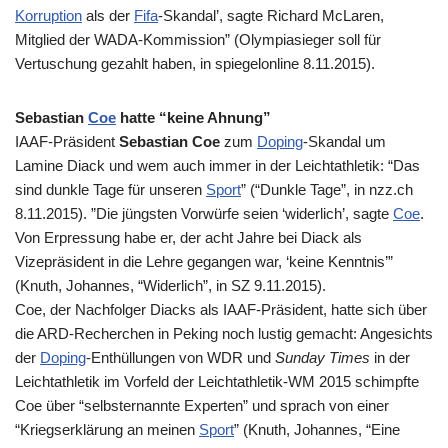
Korruption
als der
Fifa
-Skandal’, sagte Richard McLaren,
Mitglied der
WADA
-Kommission” (Olympiasieger soll für
Vertuschung gezahlt haben, in spiegelonline 8.11.2015).
Sebastian
Coe
hatte “keine Ahnung”
IAAF
-Präsident
Sebastian Coe
zum
Doping
-Skandal um
Lamine Diack und wem auch immer in der Leichtathletik: “Das
sind dunkle Tage für unseren
Sport
” (“Dunkle Tage”, in nzz.ch
8.11.2015). ”Die jüngsten Vorwürfe seien ‘widerlich’, sagte
Coe
.
Von Erpressung habe er, der acht Jahre bei Diack als
Vizepräsident in die Lehre gegangen war, ‘keine Kenntnis’”
(Knuth, Johannes, “Widerlich”, in
SZ
9.11.2015).
Coe, der Nachfolger Diacks als IAAF-Präsident, hatte sich über
die ARD-Recherchen in Peking noch lustig gemacht: Angesichts
der
Doping
-Enthüllungen von WDR und
Sunday Times
in der
Leichtathletik im Vorfeld der Leichtathletik-WM 2015 schimpfte
Coe über “selbsternannte Experten” und sprach von einer
“Kriegserklärung an meinen
Sport
” (Knuth, Johannes, “Eine