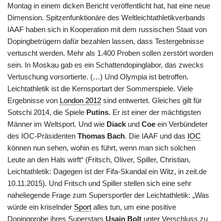
Montag in einem dicken Bericht veröffentlicht hat, hat eine neue
Dimension. Spitzenfunktionäre des Weltleichtathletikverbands
IAAF haben sich in Kooperation mit dem russischen Staat von
Dopingbetrügern dafür bezahlen lassen, dass Testergebnisse
vertuscht werden. Mehr als 1.400 Proben sollen zerstört worden
sein. In Moskau gab es ein Schattendopinglabor, das zwecks
Vertuschung vorsortierte. (…) Und Olympia ist betroffen.
Leichtathletik ist die Kernsportart der Sommerspiele. Viele
Ergebnisse von
London 2012
sind entwertet. Gleiches gilt für
Sotschi 2014, die Spiele
Putins
. Er ist einer der mächtigsten
Männer im Weltsport. Und wie
Diack
und
Coe
ein Verbündeter
des IOC-Präsidenten
Thomas Bach
. Die IAAF und das
IOC
können nun sehen, wohin es führt, wenn man sich solchen
Leute an den Hals wirft“ (Fritsch, Oliver, Spiller, Christian,
Leichtathletik: Dagegen ist der Fifa-Skandal ein Witz, in zeit.de
10.11.2015). Und Fritsch und Spiller stellen sich eine sehr
naheliegende Frage zum Supersportler der Leichtathletik: „Was
würde ein kriselnder
Sport
alles tun, um eine positive
Dopingprobe ihres Superstars
Usain Bolt
unter Verschluss zu