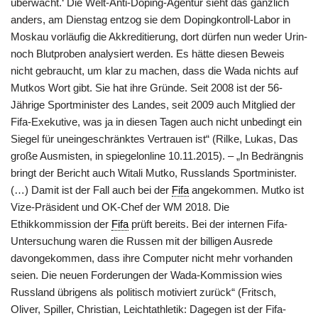
überwacht.‘ Die Welt-Anti-Doping-Agentur sieht das gänzlich
anders, am Dienstag entzog sie dem Dopingkontroll-Labor in
Moskau vorläufig die Akkreditierung, dort dürfen nun weder Urin-
noch Blutproben analysiert werden. Es hätte diesen Beweis
nicht gebraucht, um klar zu machen, dass die Wada nichts auf
Mutkos Wort gibt. Sie hat ihre Gründe. Seit 2008 ist der 56-
Jährige Sportminister des Landes, seit 2009 auch Mitglied der
Fifa-Exekutive, was ja in diesen Tagen auch nicht unbedingt ein
Siegel für uneingeschränktes Vertrauen ist“ (Rilke, Lukas, Das
große Ausmisten, in spiegelonline 10.11.2015). – „In Bedrängnis
bringt der Bericht auch Witali Mutko, Russlands Sportminister.
(…) Damit ist der Fall auch bei der
Fifa
angekommen. Mutko ist
Vize-Präsident und OK-Chef der WM 2018. Die
Ethikkommission der
Fifa
prüft bereits. Bei der internen Fifa-
Untersuchung waren die Russen mit der billigen Ausrede
davongekommen, dass ihre Computer nicht mehr vorhanden
seien. Die neuen Forderungen der Wada-Kommission wies
Russland übrigens als politisch motiviert zurück“ (Fritsch,
Oliver, Spiller, Christian, Leichtathletik: Dagegen ist der Fifa-