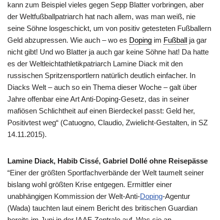
kann zum Beispiel vieles gegen Sepp Blatter vorbringen, aber
der Weltfußballpatriarch hat nach allem, was man weiß, nie
seine Söhne losgeschickt, um von positiv getesteten Fußballern
Geld abzupressen. Wie auch – wo es
Doping
im
Fußball
ja gar
nicht gibt! Und wo Blatter ja auch gar keine Söhne hat! Da hatte
es der Weltleichtathletikpatriarch Lamine Diack mit den
russischen Spritzensportlern natürlich deutlich einfacher. In
Diacks Welt – auch so ein Thema dieser Woche – galt über
Jahre offenbar eine Art Anti-Doping-Gesetz, das in seiner
mafiösen Schlichtheit auf einen Bierdeckel passt: Geld her,
Positivtest weg“ (Catuogno, Claudio, Zwielicht-Gestalten, in SZ
14.11.2015).
Lamine Diack, Habib Cissé, Gabriel Dollé ohne Reisepässe
“Einer der größten Sportfachverbände der Welt taumelt seiner
bislang wohl größten Krise entgegen. Ermittler einer
unabhängigen Kommission der Welt-Anti-
Doping
-Agentur
(Wada) tauchten laut einem Bericht des britischen Guardian
bereits im Juni in der IAAF-Zentrale auf. Was sie an