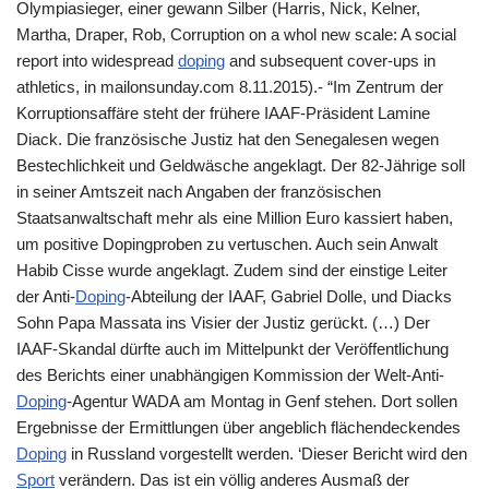
Olympiasieger, einer gewann Silber (Harris, Nick, Kelner,
Martha, Draper, Rob, Corruption on a whol new scale: A social
report into widespread
doping
and subsequent cover-ups in
athletics, in mailonsunday.com 8.11.2015).- “Im Zentrum der
Korruptionsaffäre steht der frühere IAAF-Präsident Lamine
Diack. Die französische Justiz hat den Senegalesen wegen
Bestechlichkeit und Geldwäsche angeklagt. Der 82-Jährige soll
in seiner Amtszeit nach Angaben der französischen
Staatsanwaltschaft mehr als eine Million Euro kassiert haben,
um positive Dopingproben zu vertuschen. Auch sein Anwalt
Habib Cisse wurde angeklagt. Zudem sind der einstige Leiter
der Anti-
Doping
-Abteilung der IAAF, Gabriel Dolle, und Diacks
Sohn Papa Massata ins Visier der Justiz gerückt. (…) Der
IAAF-Skandal dürfte auch im Mittelpunkt der Veröffentlichung
des Berichts einer unabhängigen Kommission der Welt-Anti-
Doping
-Agentur WADA am Montag in Genf stehen. Dort sollen
Ergebnisse der Ermittlungen über angeblich flächendeckendes
Doping
in Russland vorgestellt werden. ‘Dieser Bericht wird den
Sport
verändern. Das ist ein völlig anderes Ausmaß der