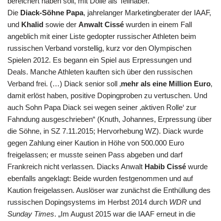
bereichert haben soll, mit Dollé als Teilhaber.
Die
Diack-Söhne Papa
, jahrelanger Marketingberater der IAAF,
und
Khalid
sowie der
Anwalt Cissé
wurden in einem Fall
angeblich mit einer Liste gedopter russischer Athleten beim
russischen Verband vorstellig, kurz vor den Olympischen
Spielen 2012. Es begann ein Spiel aus Erpressungen und
Deals. Manche Athleten kauften sich über den russischen
Verband frei. (…) Diack senior soll ‚
mehr als eine Million Euro
‚
damit erlöst haben, positive Dopingproben zu vertuschen. Und
auch Sohn Papa Diack sei wegen seiner ‚aktiven Rolle‘ zur
Fahndung ausgeschrieben“ (Knuth, Johannes, Erpressung über
die Söhne, in SZ 7.11.2015; Hervorhebung WZ). Diack wurde
gegen Zahlung einer Kaution in Höhe von 500.000 Euro
freigelassen; er musste seinen Pass abgeben und darf
Frankreich nicht verlassen. Diacks Anwalt
Habib Cissé
wurde
ebenfalls angeklagt: Beide wurden festgenommen und auf
Kaution freigelassen. Auslöser war zunächst die Enthüllung des
russischen Dopingsystems im Herbst 2014 durch
WDR
und
Sunday Times
. „Im August 2015 war die IAAF erneut in die