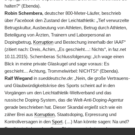
halten?“ (Ebenda).
Robin Schembera
, deutscher 800-Meter-Läufer, beschrieb
über
Facebook
den Zustand der Leichtathletik: „Tief verwurzelte
Betrugskultur, Ausbeutung von Athleten, Betrug durch Athleten,
Beteiligung von Ärzten, Trainern und Laborpersonal an
Dopingbetrug,
Korruption
und Bestechung innerhalb der IAAF“
(zitiert nach: Dreis, Achim, „Es geschieht…: Nichts“, in faz.net
10.11.2015). Schemberas Schlussfolgerung: „Ich wage einen
Blick in meine private Glaskugel und sage voraus: Es
geschieht… Achtung, Trommelwirbel: NICHTS!“ (Ebenda).
Ralf Wiegand
in
sueddeutsche.de
: „Nein, die große Vertrauens-
und Glaubwürdigkeitskrise des Sports scheint auf in den
Vorgängen um den Leichtathletik-Weltverband und das
russische Doping-System, das die Welt-Anti-Doping-Agentur
gerade beschrieben hat. Dieser Skandal ergießt sich wie ein
zäher Brei aus
Korruption
, Staatsdoping, Erpressung und
Kontrollversagen in den
Sport
. (…) Man könnte sagen: Na und?
Es gibt ein Leben ohne Sepp Blatter, es wird eines ohne