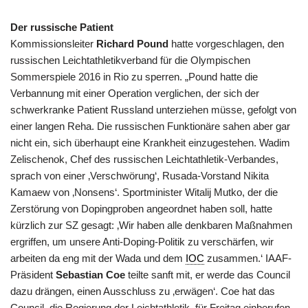
Der russische Patient
Kommissionsleiter
Richard Pound
hatte vorgeschlagen, den
russischen Leichtathletikverband für die Olympischen
Sommerspiele 2016 in Rio zu sperren. „Pound hatte die
Verbannung mit einer Operation verglichen, der sich der
schwerkranke Patient Russland unterziehen müsse, gefolgt von
einer langen Reha. Die russischen Funktionäre sahen aber gar
nicht ein, sich überhaupt eine Krankheit einzugestehen. Wadim
Zelischenok, Chef des russischen Leichtathletik-Verbandes,
sprach von einer ‚Verschwörung‘, Rusada-Vorstand Nikita
Kamaew von ‚Nonsens‘. Sportminister Witalij Mutko, der die
Zerstörung von Dopingproben angeordnet haben soll, hatte
kürzlich zur SZ gesagt: ‚Wir haben alle denkbaren Maßnahmen
ergriffen, um unsere Anti-Doping-Politik zu verschärfen, wir
arbeiten da eng mit der Wada und dem
IOC
zusammen.‘ IAAF-
Präsident
Sebastian Coe
teilte sanft mit, er werde das Council
dazu drängen, einen Ausschluss zu ‚erwägen‘. Coe hat das
Council, die Regierung der Leichtathletik, für Freitag einberufen,