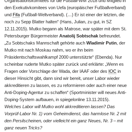
Organisationskomitees für die Fußball-WM 2018 und Mitglied in
den Exekutivkomitees von Uefa (europäischer Fußballverband)
und
Fifa
(Fußball-Weltverband). (…) Er ist einer der letzten, die
noch zu Sepp Blatter halten“ (Hans, Julian, zu gut, in SZ
12.11.2015). Mutko begann als Matrose, war später mit dem St.
Petersburger Bürgermeister
Anatolij Sobtschak
befreundet.
„Zu Sobtschaks Mannschaft gehörte auch
Wladimir Putin
, der
Mutko mit nach Moskau nahm, wo er ihn beim
Präsidentschaftswahlkampf 2000 unterstützte“ (Ebenda). Nur
scheinbar ruderte Mutko später zurück und erklärte: „Wenn es
Fragen oder Vorschlage der Wada, der IAAF oder des
IOC
in
dieser Hinsicht gibt, dann sind wir bereit, unser Labor wieder
akkreditieren zu lassen, es zu reformieren oder auch einer neue
Anti-Doping-Agentur zu schaffen“ (Sportminister will neues Anti-
Doping-System aufbauen, in spiegelonline 13.11.2015).
Welches Labor will Mutko wohl akkreditieren lassen? Das
Vorprüf-Labor Nr. 1) vom Geheimdienst, das harmlose Nr. 2 mit
den Persilscheinen, oder vielleicht ein ganz Neues, Nr. 3 – mit
ganz neuen Tricks?