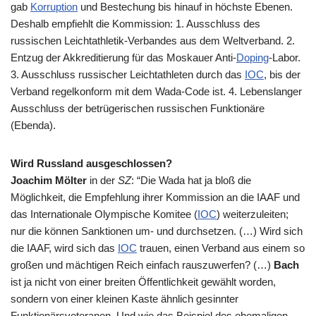
gab
Korruption
und Bestechung bis hinauf in höchste Ebenen.
Deshalb empfiehlt die Kommission: 1. Ausschluss des
russischen Leichtathletik-Verbandes aus dem Weltverband. 2.
Entzug der Akkreditierung für das Moskauer Anti-
Doping
-Labor.
3. Ausschluss russischer Leichtathleten durch das
IOC
, bis der
Verband regelkonform mit dem Wada-Code ist. 4. Lebenslanger
Ausschluss der betrügerischen russischen Funktionäre
(Ebenda).
Wird Russland ausgeschlossen?
Joachim Mölter
in der
SZ
: “Die Wada hat ja bloß die
Möglichkeit, die Empfehlung ihrer Kommission an die
IAAF
und
das Internationale Olympische Komitee (
IOC
) weiterzuleiten;
nur die können Sanktionen um- und durchsetzen. (…) Wird sich
die IAAF, wird sich das
IOC
trauen, einen Verband aus einem so
großen und mächtigen Reich einfach rauszuwerfen? (…)
Bach
ist ja nicht von einer breiten Öffentlichkeit gewählt worden,
sondern von einer kleinen Kaste ähnlich gesinnter
Funktionärsveteranen. Und wie das Beispiel des ehemaligen