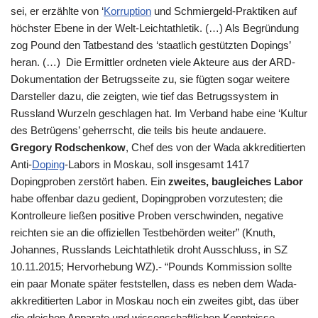
sei, er erzählte von ‘
Korruption
und Schmiergeld-Praktiken auf
höchster Ebene in der Welt-Leichtathletik. (…) Als Begründung
zog Pound den Tatbestand des ‘staatlich gestützten Dopings’
heran. (…) Die Ermittler ordneten viele Akteure aus der ARD-
Dokumentation der Betrugsseite zu, sie fügten sogar weitere
Darsteller dazu, die zeigten, wie tief das Betrugssystem in
Russland Wurzeln geschlagen hat. Im Verband habe eine ‘Kultur
des Betrügens’ geherrscht, die teils bis heute andauere.
Gregory Rodschenkow
, Chef des von der Wada akkreditierten
Anti-
Doping
-Labors in Moskau, soll insgesamt 1417
Dopingproben zerstört haben. Ein
zweites, baugleiches Labor
habe offenbar dazu gedient, Dopingproben vorzutesten; die
Kontrolleure ließen positive Proben verschwinden, negative
reichten sie an die offiziellen Testbehörden weiter” (Knuth,
Johannes, Russlands Leichtathletik droht Ausschluss, in
SZ
10.11.2015; Hervorhebung WZ).- “Pounds Kommission sollte
ein paar Monate später feststellen, dass es neben dem Wada-
akkreditierten Labor in Moskau noch ein zweites gibt, das über
die gleichen Apparate und wissenschaftlichen Kenntnisse