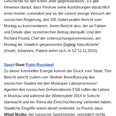
Geschichte für den Kreml ‚eher gegenstandslos‘. Es gibt
Hinweise darauf, dass Peskow seine Ausführungen tatsächlich
ernst meinte; zumindest war es der vorerst einzige Versuch der
russischen Regierung, den 335 Seiten prallen Bericht vom
Montag zu kommentieren. Jenen Bericht also, der an Fakten
und Details über systemischen Betrug überquillt. Und den
Richard Pound, Chef der Untersuchungskommission, am
Montag als ’staatlich gesponsertes
Doping
‘ klassifizierte“
(Knuth, Johannes, Patient wehrt sich, in SZ 11.11.2015).
Sport
-Staat
Putin-Russland
Zu dieser kriminellen Energie kommt der Druck vom Staat: “Der
Bericht spricht zudem von ‘direkter Beeinflussung des
russischen Staates bei den Moskauer Laborprozessen’.
Agenten des russischen Geheimdiensts FSB sollen die Labore
in Moskau und während der Winterspiele 2014 in Sotschi
überwacht und ein ‘Klima der Einschüchterung’ verbreitet haben.
Staatliche Eingriffe waren derart verbreitet, so Pound, dass
Witali Mutko
, der russische Sportminister, unmöglich nichts