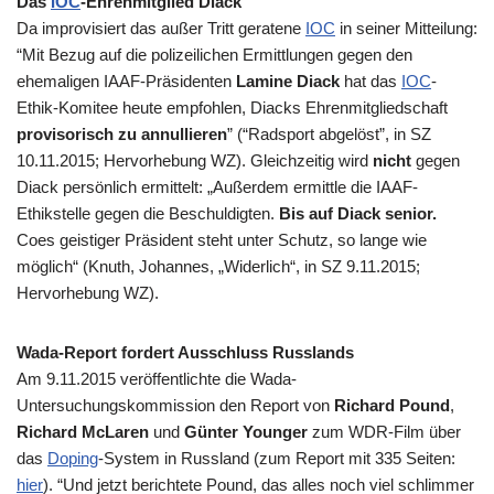
Das
IOC
-Ehrenmitglied Diack
Da improvisiert das außer Tritt geratene
IOC
in seiner Mitteilung:
“Mit Bezug auf die polizeilichen Ermittlungen gegen den
ehemaligen IAAF-Präsidenten
Lamine Diack
hat das
IOC
-
Ethik-Komitee heute empfohlen, Diacks Ehrenmitgliedschaft
provisorisch zu annullieren
” (“Radsport abgelöst”, in
SZ
10.11.2015; Hervorhebung WZ). Gleichzeitig wird
nicht
gegen
Diack persönlich ermittelt: „Außerdem ermittle die IAAF-
Ethikstelle gegen die Beschuldigten.
Bis auf Diack senior.
Coes geistiger Präsident steht unter Schutz, so lange wie
möglich“ (Knuth, Johannes, „Widerlich“, in SZ 9.11.2015;
Hervorhebung WZ).
Wada-Report fordert Ausschluss Russlands
Am 9.11.2015 veröffentlichte die Wada-
Untersuchungskommission den Report von
Richard Pound
,
Richard McLaren
und
Günter Younger
zum WDR-Film über
das
Doping
-System in Russland (zum Report mit 335 Seiten:
hier
). “Und jetzt berichtete Pound, das alles noch viel schlimmer