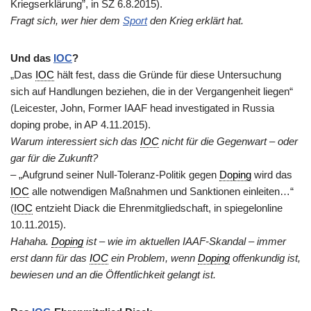
Kriegserklärung”, in SZ 6.8.2015).
Fragt sich, wer hier dem
Sport
den Krieg erklärt hat.
Und das
IOC
?
„Das
IOC
hält fest, dass die Gründe für diese Untersuchung
sich auf Handlungen beziehen, die in der Vergangenheit liegen“
(Leicester, John, Former IAAF head investigated in Russia
doping probe, in AP 4.11.2015).
Warum interessiert sich das
IOC
nicht für die Gegenwart – oder
gar für die Zukunft?
– „Aufgrund seiner Null-Toleranz-Politik gegen
Doping
wird das
IOC
alle notwendigen Maßnahmen und Sanktionen einleiten…“
(
IOC
entzieht Diack die Ehrenmitgliedschaft, in spiegelonline
10.11.2015).
Hahaha.
Doping
ist – wie im aktuellen IAAF-Skandal – immer
erst dann für das
IOC
ein Problem, wenn
Doping
offenkundig ist,
bewiesen und an die Öffentlichkeit gelangt ist.