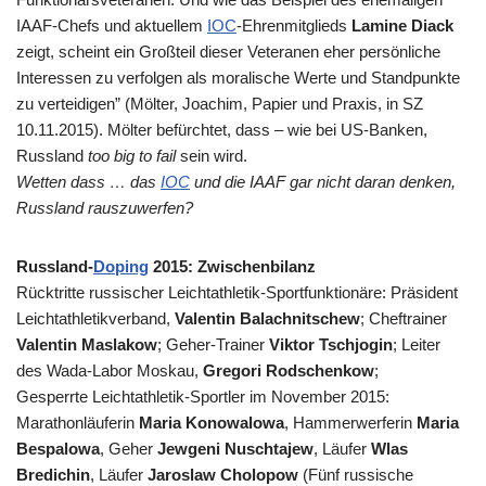
IAAF-Chefs und aktuellem
IOC
-Ehrenmitglieds
Lamine Diack
zeigt, scheint ein Großteil dieser Veteranen eher persönliche
Interessen zu verfolgen als moralische Werte und Standpunkte
zu verteidigen” (Mölter, Joachim, Papier und Praxis, in SZ
10.11.2015). Mölter befürchtet, dass – wie bei US-Banken,
Russland
too big to fail
sein wird.
Wetten dass … das
IOC
und die
IAAF
gar nicht daran denken,
Russland rauszuwerfen?
Russland-
Doping
2015: Zwischenbilanz
Rücktritte russischer Leichtathletik-Sportfunktionäre: Präsident
Leichtathletikverband,
Valentin Balachnitschew
; Cheftrainer
Valentin Maslakow
; Geher-Trainer
Viktor Tschjogin
; Leiter
des Wada-Labor Moskau,
Gregori Rodschenkow
;
Gesperrte Leichtathletik-Sportler im November 2015:
Marathonläuferin
Maria Konowalowa
, Hammerwerferin
Maria
Bespalowa
, Geher
Jewgeni Nuschtajew
, Läufer
Wlas
Bredichin
, Läufer
Jaroslaw Cholopow
(Fünf russische