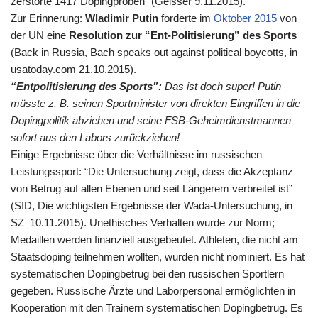
zerstörte 1417 Dopingproben” (Geisser 9.11.2015).
Zur Erinnerung:
Wladimir Putin
forderte im
Oktober 2015
von
der UN eine
Resolution zur “Ent-Politisierung” des Sports
(Back in Russia, Bach speaks out against political boycotts, in
usatoday.com 21.10.2015).
“Entpolitisierung des Sports”:
Das ist doch super! Putin
müsste z. B. seinen Sportminister von direkten Eingriffen in die
Dopingpolitik abziehen und seine FSB-Geheimdienstmannen
sofort aus den Labors zurückziehen!
Einige Ergebnisse über die Verhältnisse im russischen
Leistungssport: “Die Untersuchung zeigt, dass die Akzeptanz
von Betrug auf allen Ebenen und seit Längerem verbreitet ist”
(SID, Die wichtigsten Ergebnisse der Wada-Untersuchung, in
SZ 10.11.2015). Unethisches Verhalten wurde zur Norm;
Medaillen werden finanziell ausgebeutet. Athleten, die nicht am
Staatsdoping teilnehmen wollten, wurden nicht nominiert. Es hat
systematischen Dopingbetrug bei den russischen Sportlern
gegeben. Russische Ärzte und Laborpersonal ermöglichten in
Kooperation mit den Trainern systematischen Dopingbetrug. Es