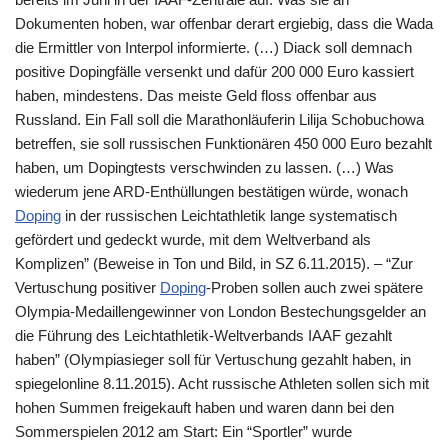
Dokumenten hoben, war offenbar derart ergiebig, dass die Wada
die Ermittler von Interpol informierte. (…) Diack soll demnach
positive Dopingfälle versenkt und dafür 200 000 Euro kassiert
haben, mindestens. Das meiste Geld floss offenbar aus
Russland. Ein Fall soll die Marathonläuferin Lilija Schobuchowa
betreffen, sie soll russischen Funktionären 450 000 Euro bezahlt
haben, um Dopingtests verschwinden zu lassen. (…) Was
wiederum jene ARD-Enthüllungen bestätigen würde, wonach
Doping
in der russischen Leichtathletik lange systematisch
gefördert und gedeckt wurde, mit dem Weltverband als
Komplizen” (Beweise in Ton und Bild, in SZ 6.11.2015). – “Zur
Vertuschung positiver
Doping
-Proben sollen auch zwei spätere
Olympia-Medaillengewinner von London Bestechungsgelder an
die Führung des Leichtathletik-Weltverbands IAAF gezahlt
haben” (Olympiasieger soll für Vertuschung gezahlt haben, in
spiegelonline 8.11.2015). Acht russische Athleten sollen sich mit
hohen Summen freigekauft haben und waren dann bei den
Sommerspielen 2012 am Start: Ein “Sportler” wurde