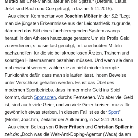
Mutko
als Chef-Manipulateur an der Spitze.” (Dieterle, Claus,
Jetzt sind Bach und Coe gefragt, in faz.net 9.11.2015).
– Aus einem Kommentar von
Joachim Mölter
in der
SZ
: “Legt
man die jüngsten Erkenntnisse aus der Leichtathletik zugrunde,
dämmert das Bild eines furchterregenden Systemzwangs
herauf, in den Athleten heutzutage geraten: Um als Profis Geld
zu verdienen, sind sie fast genötigt, mit unerlaubten Mitteln
nachzuhelfen, für die sie bei skrupellosen Ärzten, Trainern und
sonstigen Hintermännern bezahlen müssen. Und wenn sie dann
mal erwischt werden, zahlen sie an nicht minder korrupte
Funktionäre dafür, dass man sie laufen lässt, indem Beweise
unter Verschluss gehalten werden. Es ist das Übel des
modernen Sportbetriebs, dass immer mehr Geld ins Spiel
kommt, durch
Sponsoren
, durchs Fernsehen. Wo aber viel Geld
ist, sind auch viele Geier, und wo viele Geier kreisen, muss für
gewöhnlich etwas sterben. In diesem Fall ist es der
Sport
”
(Mölter, Joachim, Zeitalter der Aufklärung, in
SZ
9.11.2015).
– Aus einem Beitrag von
Oliver Fritsch
und
Christian Spiller
in
zeit.de
: „Doch was die Welt-Anti-Doping-Agentur (Wada) da am