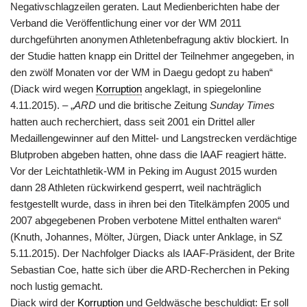
Negativschlagzeilen geraten. Laut Medienberichten habe der
Verband die Veröffentlichung einer vor der WM 2011
durchgeführten anonymen Athletenbefragung aktiv blockiert. In
der Studie hatten knapp ein Drittel der Teilnehmer angegeben, in
den zwölf Monaten vor der WM in Daegu gedopt zu haben“
(Diack wird wegen
Korruption
angeklagt, in spiegelonline
4.11.2015). – „
ARD
und die britische Zeitung
Sunday Times
hatten auch recherchiert, dass seit 2001 ein Drittel aller
Medaillengewinner auf den Mittel- und Langstrecken verdächtige
Blutproben abgeben hatten, ohne dass die IAAF reagiert hätte.
Vor der Leichtathletik-WM in Peking im August 2015 wurden
dann 28 Athleten rückwirkend gesperrt, weil nachträglich
festgestellt wurde, dass in ihren bei den Titelkämpfen 2005 und
2007 abgegebenen Proben verbotene Mittel enthalten waren“
(Knuth, Johannes, Mölter, Jürgen, Diack unter Anklage, in SZ
5.11.2015). Der Nachfolger Diacks als IAAF-Präsident, der Brite
Sebastian Coe, hatte sich über die ARD-Recherchen in Peking
noch lustig gemacht.
Diack wird der
Korruption
und Geldwäsche beschuldigt: Er soll