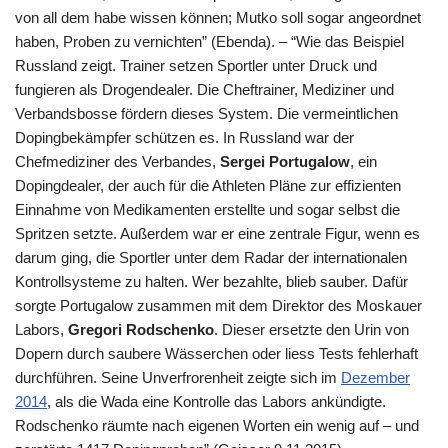
von all dem habe wissen können; Mutko soll sogar angeordnet
haben, Proben zu vernichten” (Ebenda). – “Wie das Beispiel
Russland zeigt. Trainer setzen Sportler unter Druck und
fungieren als Drogendealer. Die Cheftrainer, Mediziner und
Verbandsbosse fördern dieses System. Die vermeintlichen
Dopingbekämpfer schützen es. In Russland war der
Chefmediziner des Verbandes,
Sergei Portugalow
, ein
Dopingdealer, der auch für die Athleten Pläne zur effizienten
Einnahme von Medikamenten erstellte und sogar selbst die
Spritzen setzte. Außerdem war er eine zentrale Figur, wenn es
darum ging, die Sportler unter dem Radar der internationalen
Kontrollsysteme zu halten. Wer bezahlte, blieb sauber. Dafür
sorgte Portugalow zusammen mit dem Direktor des Moskauer
Labors,
Gregori Rodschenko
. Dieser ersetzte den Urin von
Dopern durch saubere Wässerchen oder liess Tests fehlerhaft
durchführen. Seine Unverfrorenheit zeigte sich im
Dezember
2014
, als die Wada eine Kontrolle das Labors ankündigte.
Rodschenko räumte nach eigenen Worten ein wenig auf – und