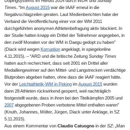
Dopingsystems im Herbst 2014 durch
WDR
und
Sunday
Times
. “Im
August 2015
war die IAAF erneut in die
Negativschlagzeilen geraten. Laut Medienberichten habe der
Verband die Veröffentlichung einer vor der WM 2011
durchgeführten anonymen Athletenbefragung aktiv blockiert. In
der Studie hatten knapp ein Drittel der Teilnehmer angegeben, in
den zwölf Monaten vor der WM in Daegu gedopt zu haben”
(Diack wird wegen
Korruption
angeklagt, in spiegelonline
4.11.2015). – “ARD und die britische Zeitung
Sunday Times
hatten auch recherchiert, dass seit 2001 ein Drittel aller
Medaillengewinner auf den Mittel- und Langstrecken verdächtige
Blutproben abgeben hatten, ohne dass die IAAF reagiert hätte.
Vor der
Leichtathletik-WM in Peking
im
August 2015
wurden
dann 28 Athleten rückwirkend gesperrt, weil nachträglich
festgestellt wurde, dass in ihren bei den Titelkämpfen 2005 und
2007
abgegebenen Proben verbotene Mittel enthalten waren”
(Knuth, Johannes, Mölter, Jürgen, Diack unter Anklage, in SZ
5.11.2015).
Aus einem Kommentar von
Claudio Catuogno
in der
SZ
: „Man