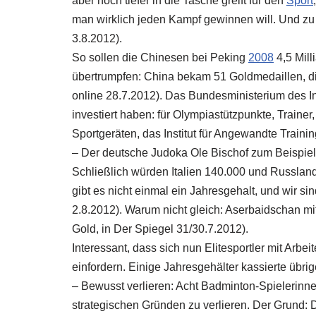
aber noch tiefer in die Tasche greift für den
Sport
man wirklich jeden Kampf gewinnen will. Und zu
3.8.2012).
So sollen die Chinesen bei Peking
2008
4,5 Mill
übertrumpfen: China bekam 51 Goldmedaillen, die 
online 28.7.2012). Das Bundesministerium des In
investiert haben: für Olympiastützpunkte, Trainer
Sportgeräten, das Institut für Angewandte Traini
– Der deutsche Judoka Ole Bischof zum Beispiel k
Schließlich würden Italien 140.000 und Russland 
gibt es nicht einmal ein Jahresgehalt, und wir si
2.8.2012). Warum nicht gleich: Aserbaidschan mi
Gold, in Der Spiegel 31/30.7.2012).
Interessant, dass sich nun Elitesportler mit Arbe
einfordern. Einige Jahresgehälter kassierte übri
– Bewusst verlieren: Acht Badminton-Spielerinnen
strategischen Gründen zu verlieren. Der Grund: 