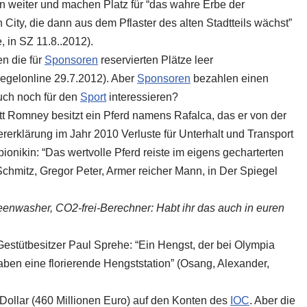
en weiter und machen Platz für “das wahre Erbe der
City, die dann aus dem Pflaster des alten Stadtteils wächst”
 in SZ 11.8..2012).
en die für
Sponsoren
reservierten Plätze leer
iegelonline 29.7.2012). Aber
Sponsoren
bezahlen einen
uch noch für den
Sport
interessieren?
t Romney besitzt ein Pferd namens Rafalca, das er von der
rerklärung im Jahr 2010 Verluste für Unterhalt und Transport
ionikin: “Das wertvolle Pferd reiste im eigens gecharterten
chmitz, Gregor Peter, Armer reicher Mann, in Der Spiegel
eenwasher, CO2-frei-Berechner: Habt ihr das auch in euren
estütbesitzer Paul Sprehe: “Ein Hengst, der bei Olympia
ben eine florierende Hengststation” (Osang, Alexander,
n Dollar (460 Millionen Euro) auf den Konten des
IOC
. Aber die