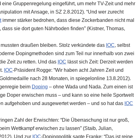
d eine Gruppenregelung eingeführt, um mehr TV-Zeit und mehr
nipulation mit Ansage, in SZ 2.8.2012). “Und wer zurecht
t
immer stärker bedrohen, dass diese Zockerbanden nicht mal
, dass sie dort guten Nährboden finden” (Kistner, Thomas,
mussten draußen bleiben. Stolz verkündete das
IOC
, selbst
erne Dopingmethoden sind zum Teil nur innerhalb von zwei
ie Zeit zu retten. Und das
IOC
lässt sich Zeit: Derzeit werden
t.
IOC
-Präsident Rogge: “Wir haben acht Jahren Zeit und
, Goldmedaille nach 28 Monaten, in spiegelonline 13.8.2012).
igenregie beim
Doping
– ohne Wada und Nada. Zum einen ist
ge Doper erwischen muss – und kann so eine heile Sportwelt
en aufgehoben und ausgewertet werden – und so hat das
IOC
ingen Zahl der Erwischten: “Die Überraschung ist nur groß,
beim Wettkampf erwischen zu lassen” (Staib, Julian,
.2012). Und zur
IOC
-Dopingpolitik sagte Franke: “Das ist reine