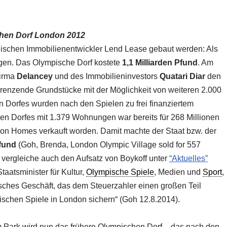
chen Dorf London 2012
lischen Immobilienentwickler Lend Lease gebaut werden: Als
ngen. Das Olympische Dorf kostete
1,1 Milliarden Pfund
. Am
firma
Delancey
und des Immobilieninvestors
Quatari Diar
den
renzende Grundstücke mit der Möglichkeit von weiteren 2.000
orfes wurden nach den Spielen zu frei finanziertem
n Dorfes mit 1.379 Wohnungen war bereits für 268 Millionen
on Homes verkauft worden. Damit machte der Staat bzw. der
Pfund
(Goh, Brenda, London Olympic Village sold for 557
 vergleiche auch den Aufsatz von Boykoff unter
“Aktuelles”
aatsminister für Kultur,
Olympische Spiele
, Medien und
Sport
,
tisches Geschäft, das dem Steuerzahler einen großen Teil
pischen Spiele in London sichern“ (Goh 12.8.2014).
Im Park wird nun das frühere Olympischen Dorf – das nach den