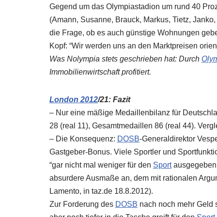
Gegend um das Olympiastadion um rund 40 Prozen
(Amann, Susanne, Brauck, Markus, Tietz, Janko, 
die Frage, ob es auch günstige Wohnungen geben
Kopf: “Wir werden uns an den Marktpreisen orien
Was Nolympia stets geschrieben hat: Durch
Olym
Immobilienwirtschaft profitiert.
London 2012
/21: Fazit
– Nur eine mäßige Medaillenbilanz für Deutschlan
28 (real 11), Gesamtmedaillen 86 (real 44). Verg
– Die Konsequenz:
DOSB
-Generaldirektor Ves
Gastgeber-Bonus. Viele Sportler und Sportfunkt
“gar nicht mal weniger für den
Sport
ausgegeben. 
absurdere Ausmaße an, dem mit rationalen Argu
Lamento, in taz.de 18.8.2012).
Zur Forderung des
DOSB
nach noch mehr Geld s