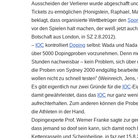
Ausscheiden der Verlierer wurde abgeschafft un
Tickets zu ermöglichen (Honigstein, Raphael, Ma
beklagt, dass organisierte Wettbetrüger den
Spor
vor den Spielen halt machen, der weiß jetzt auch
Botschaft aus London, in SZ 2.8.2012).
–
IOC
kontrolliert
Doping
selbst: Wada und Nada 
über 5000 Dopingproben vorzunehmen. Denn mod
Stunden nachweisbar – kein Problem, sich über d
die Proben von Sydney 2000 endgültig bearbeite
wollen nicht zu schnell testen” (Weinreich, Jens
Es gibt eigentlich nur zwei Gründe für die
IOC
-E
damit gewährleistet, dass das
IOC
nur ganz weni
aufrechterhalten. Zum anderen können die Prob
die Athleten in der Hand.
Dopingexperte Prof. Werner Franke sagte zur ger
dass jemand so doof sein kann, sich damit noch 
Kettenrasseln und Scheinheilige, in faz.net 15.8