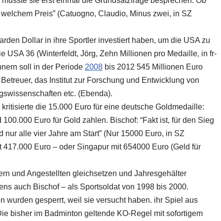
, müsste sie erst einmal die Grundsatzfrage besprechen: Ob
 welchem Preis” (Catuogno, Claudio, Minus zwei, in SZ
iarden Dollar in ihre Sportler investiert haben, um die USA zu
USA 36 (Winterfeldt, Jörg, Zehn Millionen pro Medaille, in fr-
nern soll in der Periode
2008
bis 2012 545 Millionen Euro
, Betreuer, das Institut zur Forschung und Entwicklung von
ngswissenschaften etc. (Ebenda).
ritisierte die 15.000 Euro für eine deutsche Goldmedaille:
100.000 Euro für Gold zahlen. Bischof: “Fakt ist, für den Sieg
nd nur alle vier Jahre am Start” (Nur 15000 Euro, in SZ
t 417.000 Euro – oder Singapur mit 654000 Euro (Geld für
itern und Angestellten gleichsetzen und Jahresgehälter
gens auch Bischof – als Sportsoldat von 1998 bis 2000.
 wurden gesperrt, weil sie versucht haben. ihr Spiel aus
Die bisher im Badminton geltende KO-Regel mit sofortigem