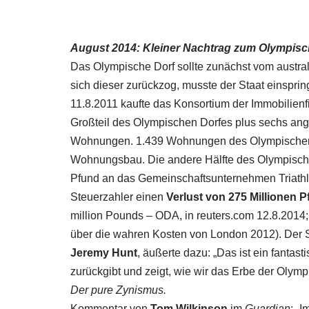
August 2014: Kleiner Nachtrag zum Olympis
Das Olympische Dorf sollte zunächst vom austra
sich dieser zurückzog, musste der Staat einspri
11.8.2011 kaufte das Konsortium der Immobilien
Großteil des Olympischen Dorfes plus sechs ang
Wohnungen. 1.439 Wohnungen des Olympischen D
Wohnungsbau. Die andere Hälfte des Olympische
Pfund an das Gemeinschaftsunternehmen Triathl
Steuerzahler einen
Verlust von 275 Millionen 
million Pounds – ODA, in reuters.com 12.8.2014;
über die wahren Kosten von London 2012). Der St
Jeremy Hunt
, äußerte dazu: „Das ist ein fantas
zurückgibt und zeigt, wie wir das Erbe der Olym
Der pure Zynismus.
Kommentar von
Tom Wilkinson
im
Guardian
: „