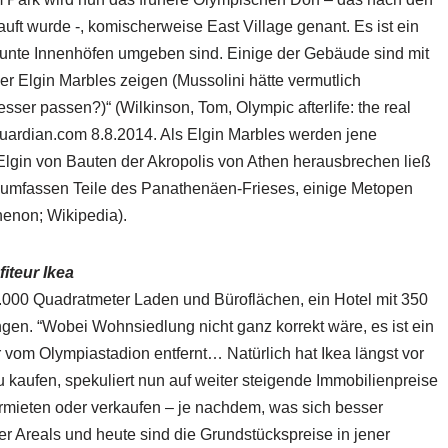
auft wurde -, komischerweise East Village genant. Es ist ein
äunte Innenhöfen umgeben sind. Einige der Gebäude sind mit
r Elgin Marbles zeigen (Mussolini hätte vermutlich
er passen?)“ (Wilkinson, Tom, Olympic afterlife: the real
eguardian.com 8.8.2014. Als Elgin Marbles werden jene
Elgin von Bauten der Akropolis von Athen herausbrechen ließ
e umfassen Teile des Panathenäen-Frieses, einige Metopen
enon; Wikipedia).
iteur Ikea
.000 Quadratmeter Laden und Büroflächen, ein Hotel mit 350
n. “Wobei Wohnsiedlung nicht ganz korrekt wäre, es ist ein
 vom Olympiastadion entfernt… Natürlich hat Ikea längst vor
kaufen, spekuliert nun auf weiter steigende Immobilienpreise
ermieten oder verkaufen – je nachdem, was sich besser
 Areals und heute sind die Grundstückspreise in jener