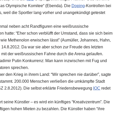
 das Olympische Komitee“ (Ebenda). Die
Doping
-Kontrollen bei
, weil die Sportler lang vorher und unangekündigt getestet
inmal neben acht Randfiguren eine weißrussische
en hatte: “Eher schon verblüfft der Umstand, dass sie sich beim
wie Methenolon erwischen lässt” (Aumüller, Johannes, Hahn,
 14.8.2012. Da war sie aber schon zur Freude des letzten
 mit der weißrussischen Fahne durch die Arena gelaufen.
adimir Putin Konkurrenz: Man kann inzwischen mit Fug und
atoren sprechen.
er den Krieg in ihrem Land: “Wir sprechen nie darüber”, sagte
stammt. 200.000 Menschen verließen die umkämpfte Stadt
SZ 2.8.2012). Die selbst erklärte Friedensbewegung
IOC
redet
t seine Künstler – es wird ein künftiges “Kreativzentrum”. Die
tigen hohen Mieten zu bezahlen. Die Künstler haben “ihre