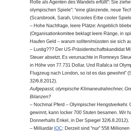
Rolle als Agenten des Wandels erfüllt”: Sie zieh
olympischen Spiele”: “eine glänzende, neue Tech 
(Scarsbrook, Sarah, Uncooles Erbe cooler Spiele,
– Hohe Nachfrage, leere Plätze: Angeblich blieb
(Organisationkomitee beklagt leere Ränge, in sp
Haufen Geld – warum sollten/müssten sie sich a
– Lustig??? Der US-Präsidentschaftskandidat Mit
Steuer absetzt. Es verursachte in Romneys Steue
in Höhe von 77.731 Dollar. Und Rafalca ist Olymp
Flugzeug nach London, so ist es das gewohnt” (S
32/6.8.2012).
Aufgepasst, olympische Klimaneutralrechner, Gr
Bilanzen?
– Nochmal Pferd – Olympischer Hengstverkehr. G
gewinnt, kann locker 700 Stuten besamen. Wir ha
Donnerhalls Enkel, in Der Spiegel 32/6.8.2012).
– Milliardär
IOC
: Derzeit sind “nur” 558 Millione