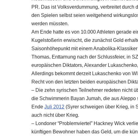
PR. Das ist Volksverdummung, verbreitet durch
den Spielen selbst seien weitgehend wirkungslos
werden müssten.
Am Ende hatte es von 10.000 Athleten gerade e
Kugelstoßerin erwischt, die zunächst Gold erhalt
Saisonhöhepunkt mit einem Anabolika-Klassiker 
Thomas, Enttarnung nach der Schlussfeier, in SZ
europäischen Diktators, Alexander Lukaschenko,
Allerdings bekommt derzeit Lukaschenko von Wl
Recht von den letzten beiden europäischen Dikt
– Die zehn syrischen Teilnehmer redeten nicht üb
die Schwimmerin Bayan Jumah, die aus Aleppo 
Ende
Juli 2012
(Syrer schweigen über Krieg, in 
auch nicht über Krieg.
– Londoner “Problemviertel” Hackney Wick verlier
künftigen Bewohner haben das Geld, um die künf