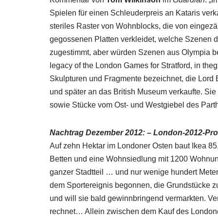
Spielen für einen Schleuderpreis an Kataris verk
steriles Raster von Wohnblocks, die von eingez
gegossenen Platten verkleidet, welche Szenen de
zugestimmt, aber würden Szenen aus Olympia bess
legacy of the London Games for Stratford, in th
Skulpturen und Fragmente bezeichnet, die Lord 
und später an das British Museum verkaufte. Si
sowie Stücke vom Ost- und Westgiebel des Parth
Nachtrag Dezember 2012: – London-2012-Prof
Auf zehn Hektar im Londoner Osten baut Ikea 85
Betten und eine Wohnsiedlung mit 1200 Wohnunge
ganzer Stadtteil … und nur wenige hundert Meter
dem Sportereignis begonnen, die Grundstücke zu 
und will sie bald gewinnbringend vermarkten. V
rechnet… Allein zwischen dem Kauf des Londoner