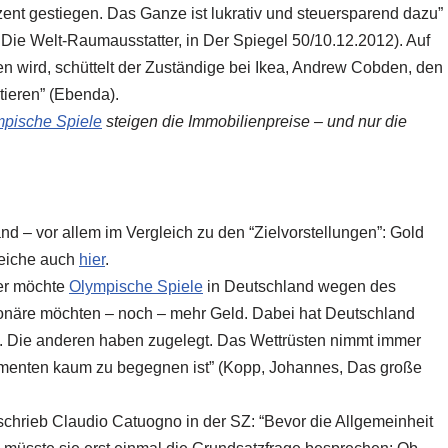
t gestiegen. Das Ganze ist lukrativ und steuersparend dazu”
Die Welt-Raumausstatter, in Der Spiegel 50/10.12.2012). Auf
 wird, schüttelt der Zuständige bei Ikea, Andrew Cobden, den
tieren” (Ebenda).
pische Spiele
steigen die Immobilienpreise – und nur die
d – vor allem im Vergleich zu den “Zielvorstellungen”: Gold
leiche auch
hier
.
per möchte
Olympische Spiele
in Deutschland wegen des
ionäre möchten – noch – mehr Geld. Dabei hat Deutschland
Die anderen haben zugelegt. Das Wettrüsten nimmt immer
menten kaum zu begegnen ist” (Kopp, Johannes, Das große
chrieb Claudio Catuogno in der SZ: “Bevor die Allgemeinheit