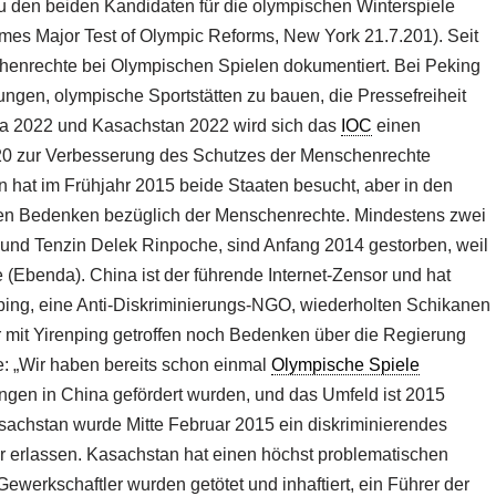
 den beiden Kandidaten für die olympischen Winterspiele
s Major Test of Olympic Reforms, New York 21.7.201). Seit
enrechte bei Olympischen Spielen dokumentiert. Bei Peking
ngen, olympische Sportstätten zu bauen, die Pressefreiheit
ina 2022 und Kasachstan 2022 wird sich das
IOC
einen
20 zur Verbesserung des Schutzes der Menschenrechte
hat im Frühjahr 2015 beide Staaten besucht, aber in den
weren Bedenken bezüglich der Menschenrechte. Mindestens zwei
und Tenzin Delek Rinpoche, sind Anfang 2014 gestorben, weil
 (Ebenda). China ist der führende Internet-Zensor und hat
ng, eine Anti-Diskriminierungs-NGO, wiederholten Schikanen
r mit Yirenping getroffen noch Bedenken über die Regierung
: „Wir haben bereits schon einmal
Olympische Spiele
gen in China gefördert wurden, und das Umfeld ist 2015
Kasachstan wurde Mitte Februar 2015 ein diskriminierendes
erlassen. Kasachstan hat einen höchst problematischen
werkschaftler wurden getötet und inhaftiert, ein Führer der