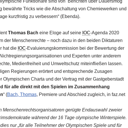
nd olympische Funktionäre sind von Berichten über Dauersmog
king bewährte Tricks wie die Abschaltung von Chemiewerken und
age kurzfristig zu verbessern“ (Ebenda).
dent
Thomas Bach
eine Eloge auf seine
IOC
-Agenda 2020
em der Menschenrechte – noch dazu in den beiden Diktaturen
r hat die
IOC
-Evaluierungskommission bei der Bewertung der
Nichtregierungsorganisationen und Experten unter anderem
hte, Medienfreiheit und Umweltschutz miteinfließen lassen.
iligen Regierungen erörtert und entsprechende Zusagen
er Olympischen Charta und der Vertrag mit der Gastgeberstadt
nd für alle direkt mit den Spielen im Zusammenhang
en
“ (
Bach, Thomas
, Premiere und Abschied zugleich, in faz.net
len Menschenrechtsorganisatoren gerügte Endauswahl zweier
terimsdemokratie während der 16 Tage olympische Winterspiele.
t dies nur „für alle Teilnehmer der Olympischen Spiele und für