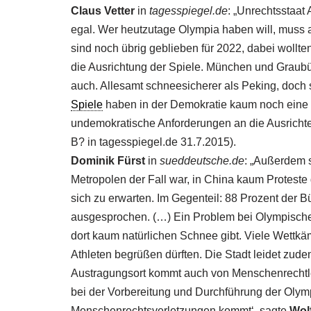
Claus Vetter
in
tagesspiegel.de
: „Unrechtsstaat
egal. Wer heutzutage Olympia haben will, muss 
sind noch übrig geblieben für 2022, dabei wollte
die Ausrichtung der Spiele. München und Graub
auch. Allesamt schneesicherer als Peking, doch 
Spiele
haben in der Demokratie kaum noch eine Ch
undemokratische Anforderungen an die Ausrichter 
B? in tagesspiegel.de 31.7.2015).
Dominik Fürst
in
sueddeutsche.de
: „Außerdem s
Metropolen der Fall war, in China kaum Proteste
sich zu erwarten. Im Gegenteil: 88 Prozent der B
ausgesprochen. (…) Ein Problem bei Olympischen
dort kaum natürlichen Schnee gibt. Viele Wettkä
Athleten begrüßen dürften. Die Stadt leidet zude
Austragungsort kommt auch von Menschenrechtler
bei der Vorbereitung und Durchführung der Oly
Menschenrechtsverletzungen kommt‘, sagte
Wol