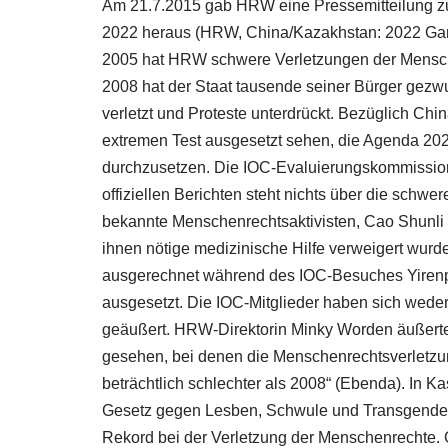
Am 21.7.2015 gab HRW eine Pressemitteilung zu
2022 heraus (HRW, China/Kazakhstan: 2022 Game
2005 hat HRW schwere Verletzungen der Mensch
2008 hat der Staat tausende seiner Bürger gezwu
verletzt und Proteste unterdrückt. Bezüglich Ch
extremen Test ausgesetzt sehen, die Agenda 20
durchzusetzen. Die IOC-Evaluierungskommission 
offiziellen Berichten steht nichts über die sch
bekannte Menschenrechtsaktivisten, Cao Shunli 
ihnen nötige medizinische Hilfe verweigert wurde
ausgerechnet während des IOC-Besuches Yirenpi
ausgesetzt. Die IOC-Mitglieder haben sich wede
geäußert. HRW-Direktorin Minky Worden äußerte
gesehen, bei denen die Menschenrechtsverletzun
beträchtlich schlechter als 2008“ (Ebenda). In 
Gesetz gegen Lesben, Schwule und Transgender 
Rekord bei der Verletzung der Menschenrechte. Ge