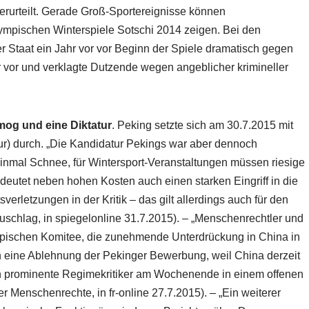
erurteilt. Gerade Groß-Sportereignisse können
ympischen Winterspiele Sotschi 2014 zeigen. Bei den
r Staat ein Jahr vor vor Beginn der Spiele dramatisch gegen
vor und verklagte Dutzende wegen angeblicher krimineller
mog und eine Diktatur
. Peking setzte sich am 30.7.2015 mit
r) durch. „Die Kandidatur Pekings war aber dennoch
 einmal Schnee, für Wintersport-Veranstaltungen müssen riesige
utet neben hohen Kosten auch einen starken Eingriff in die
letzungen in der Kritik – das gilt allerdings auch für den
chlag, in spiegelonline 31.7.2015). – „Menschenrechtler und
mpischen Komitee, die zunehmende Unterdrückung in China in
rn eine Ablehnung der Pekinger Bewerbung, weil China derzeit
en prominente Regimekritiker am Wochenende in einem offenen
r Menschenrechte, in fr-online 27.7.2015). – „Ein weiterer