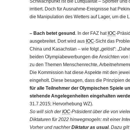
Schwachpunkt ist die Luftqualität – Sportler u
irritiert. Doch für Ausnahme-Ereignisse hat Pe
die Manipulation des Wetters auf Lager, um die L
– Bach betet gesund
. In der FAZ hat
IOC
-Präsi
ausgebreitet. Dort wird aus
IOC
-Sicht das Probl
China und Kasachstan – wie folgt „gelöst“: „Dahe
beiden Olympiabewerbungen die Ansichten von 
zu den Themen Menschenrechte, Arbeitnehmerrec
Die Kommission hat diese Aspekte mit den jewe
eingeholt. Diese besagen, dass die Prinzipien d
für alle Teilnehmer der Olympischen Spiele u
stehende Angelegenheiten eingehalten werd
31.7.2015; Hervorhebung WZ).
So will sich der
IOC
-Präsident über die von vie
Diktaturen für 2022 hinwegmogeln: mit einer In
Vorher und nachher
Diktatur as usual
. Dazu gil