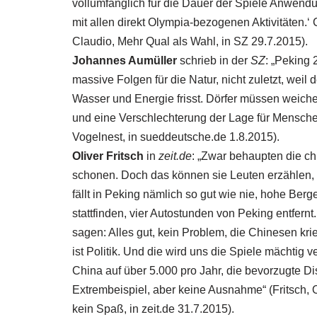
vollumfänglich für die Dauer der Spiele Anwendu
mit allen direkt Olympia-bezogenen Aktivitäten.‘
Claudio, Mehr Qual als Wahl, in
SZ
29.7.2015).
Johannes Aumüller
schrieb in der
SZ
: „Peking 
massive Folgen für die Natur, nicht zuletzt, we
Wasser und Energie frisst. Dörfer müssen weich
und eine Verschlechterung der Lage für Menschen
Vogelnest, in sueddeutsche.de 1.8.2015).
Oliver Fritsch
in
zeit.de
: „Zwar behaupten die c
schonen. Doch das können sie Leuten erzählen,
fällt in Peking nämlich so gut wie nie, hohe Ber
stattfinden, vier Autostunden von Peking entfern
sagen: Alles gut, kein Problem, die Chinesen kri
ist Politik. Und die wird uns die Spiele mächtig 
China auf über 5.000 pro Jahr, die bevorzugte Dis
Extrembeispiel, aber keine Ausnahme“ (Fritsch, O
kein Spaß, in zeit.de 31.7.2015).