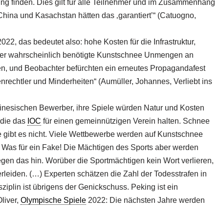
ng finden. Dies gilt für alle Teilnehmer und im Zusammenhang
 China und Kasachstan hätten das ‚garantiert’“ (Catuogno,
2022, das bedeutet also: hohe Kosten für die Infrastruktur,
il der wahrscheinlich benötigte Kunstschnee Unmengen an
en, und Beobachter befürchten ein erneutes Propagandafest
rechtler und Minderheiten“ (Aumüller, Johannes, Verliebt ins
hinesischen Bewerber, ihre Spiele würden Natur und Kosten
 die das
IOC
für einen gemeinnützigen Verein halten. Schnee
ge gibt es nicht. Viele Wettbewerbe werden auf Kunstschnee
t. Was für ein Fake! Die Mächtigen des Sports aber werden
egen das hin. Worüber die Sportmächtigen kein Wort verlieren,
verleiden. (…) Experten schätzen die Zahl der Todesstrafen in
ziplin ist übrigens der Genickschuss. Peking ist ein
liver,
Olympische Spiele
2022: Die nächsten Jahre werden