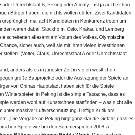
 A oder Unrechtstaat B, Peking oder Almaty – ist ja auch schon
auch Bürger haben, die nichts wollen dürfen. Zwei Kandidaten
n ursprünglich mal acht Kandidaten in Konkurrenz treten um
ünden waren dabei, Stockholm, Oslo, Krakau und Lemberg
sie scheiterten allesamt am Votum des Volkes.
Olympische
ance, sicher auch, weil sie mit ihren vielen Investitionen
stellen“ (Vetter, Claus, Unrechtsstaat A oder Unrechtsstaat
ind, anders als es in jüngster Zeit in vielen westlichen
 gegen große Bauprojekte oder die Austragung der Spiele an
ürger von Chinas Hauptstadt haben sich für die Spiele
 Winterspielen in Peking ist die simple Tatsache, dass es
mpfe werden wohl auf Kunstschnee stattfinden – was nicht alle
m unter massiver Luftverschmutzung. Heftige Kritik am
n. ‚Die Vergabe an Peking birgt ganz klar die Gefahr, dass es
mpischen Spiele wie bei den Sommerspielen 2008 zu
fgang Büttner
von
Human Rights Watch
. Dass auch die