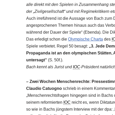
alle direkt mit den Spielen in Zusammenhang st
der „Zivilgesellschaft“ und mit Regimekritikern et
Auch irreführend ist die Aussage von Bach zum De
angesprochenen Themen hinaus auch das Verbot 
während der Dauer der Spiele“ (Ebenda). Die Dik
Das erledigt schon die
Olympische Charta
des
I
Spiele verbietet. Regel 50 besagt:
„3. Jede Demo
Propaganda ist an den olympischen Stätten,
untersagt“
(S. 50f.).
Bach kennt als Jurist und
IOC
-Präsident natürlic
– Zwei Wochen Menschenrechte: Pressestim
Claudio Catuogno
schrieb in einem Kommentar 
„Menschenrechtsfragen hingegen sind in Bachs ol
seinem reformierten
IOC
reicht es, wenn Diktatu
so wie in Bachs jüngstem Interview mit der dpa: 