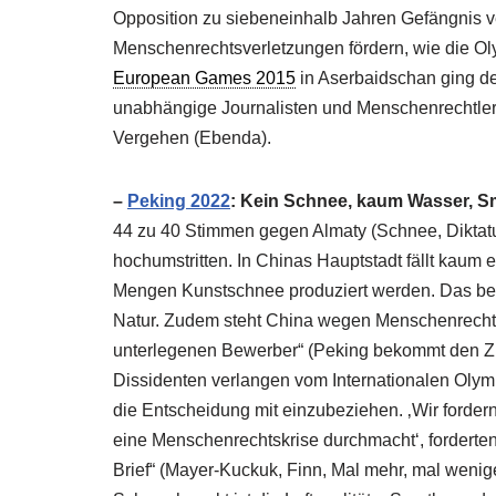
Opposition zu siebeneinhalb Jahren Gefängnis v
Menschenrechtsverletzungen fördern, wie die Ol
European Games 2015
in Aserbaidschan ging de
unabhängige Journalisten und Menschenrechtler 
Vergehen (Ebenda).
–
Peking 2022
: Kein Schnee, kaum Wasser, S
44 zu 40 Stimmen gegen Almaty (Schnee, Diktatu
hochumstritten. In Chinas Hauptstadt fällt kaum
Mengen Kunstschnee produziert werden. Das bede
Natur. Zudem steht China wegen Menschenrechtsver
unterlegenen Bewerber“ (Peking bekommt den Zus
Dissidenten verlangen vom Internationalen Oly
die Entscheidung mit einzubeziehen. ‚Wir forde
eine Menschenrechtskrise durchmacht‘, fordert
Brief“ (Mayer-Kuckuk, Finn, Mal mehr, mal wenige