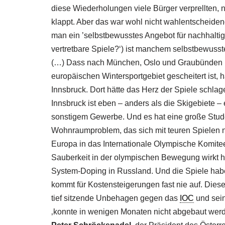
diese Wiederholungen viele Bürger verprellten, n
klappt. Aber das war wohl nicht wahlentscheiden
man ein ’selbstbewusstes Angebot für nachhaltig
vertretbare Spiele?‘) ist manchem selbstbewuss
(…) Dass nach München, Oslo und Graubünden n
europäischen Wintersportgebiet gescheitert ist,
Innsbruck. Dort hätte das Herz der Spiele schlag
Innsbruck ist eben – anders als die Skigebiete 
sonstigem Gewerbe. Und es hat eine große Stud
Wohnraumproblem, das sich mit teuren Spielen nic
Europa in das Internationale Olympische Komite
Sauberkeit in der olympischen Bewegung wirkt h
System-Doping in Russland. Und die Spiele hab
kommt für Kostensteigerungen fast nie auf. Dies
tief sitzende Unbehagen gegen das
IOC
und sei
‚konnte in wenigen Monaten nicht abgebaut we