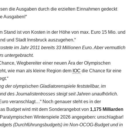
ssen die Ausgaben durch die erzielten Einnahmen gedeckt
ie Ausgaben!“
 Stand ist von Kosten in der Höhe von max. Euro 15 Mio. und
nd und Stadt Innsbruck auszugehen.“
tete im Jahr 2011 bereits 33 Millionen Euro. Aber vermutlich
s untergebracht.
ge Chance, Wegbereiter einer neuen Ära der Olympischen
geht, wie man als kleine Region dem
IOC
die Chance für eine
egt.“
ng der olympischen Gladiatorenspiele feststellbar, im
und des Journalistentrosses steigt seit Jahren unaufhörlich.
 Euro veranschlagt…“ Noch genauer steht es in der
Das Budget wird mit dem Sonderangebot von
1,175 Milliarden
 Paralympischen Winterspiele 2026 angegeben: unschlagbar!
Budgets (Durchführungsbudgets) im Non-OCOG-Budget und in