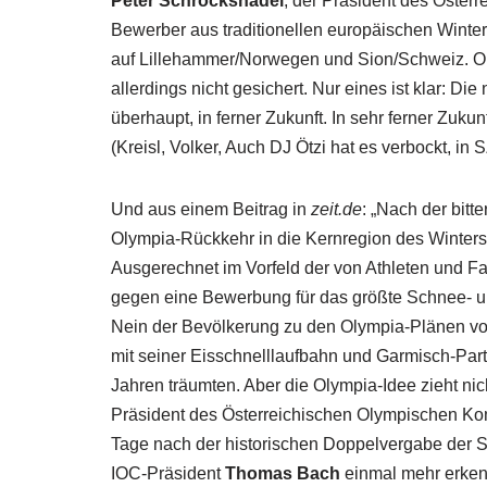
Peter Schröcksnadel
, der Präsident des Öster
Bewerber aus traditionellen europäischen Winte
auf Lillehammer/Norwegen und Sion/Schweiz. Ob 
allerdings nicht gesichert. Nur eines ist klar: D
überhaupt, in ferner Zukunft. In sehr ferner Zukun
(Kreisl, Volker, Auch DJ Ötzi hat es verbockt, in 
Und aus einem Beitrag in
zeit.de
: „Nach der bit
Olympia-Rückkehr in die Kernregion des Winter
Ausgerechnet im Vorfeld der von Athleten und Fan
gegen eine Bewerbung für das größte Schnee- u
Nein der Bevölkerung zu den Olympia-Plänen von
mit seiner Eisschnelllaufbahn und Garmisch-Par
Jahren träumten. Aber die Olympia-Idee zieht nic
Präsident des Österreichischen Olympischen Ko
Tage nach der historischen Doppelvergabe der 
IOC-Präsident
Thomas Bach
einmal mehr erkenn