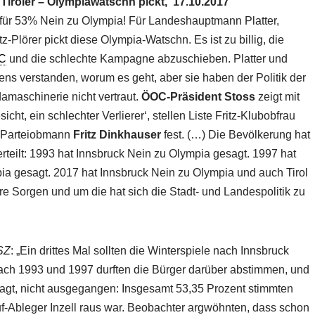
e Tiroler – Olympiawatschn pickt, 17.10.2017
 für 53% Nein zu Olympia! Für Landeshauptmann Platter,
-Plörer pickt diese Olympia-Watschn. Es ist zu billig, die
C
und die schlechte Kampagne abzuschieben. Platter und
tens verstanden, worum es geht, aber sie haben der Politik der
amaschinerie nicht vertraut.
ÖOC-Präsident Stoss
zeigt mit
ht, ein schlechter Verlierer‘, stellen Liste Fritz-Klubobfrau
z-Parteiobmann
Fritz Dinkhauser
fest. (…) Die Bevölkerung hat
teilt: 1993 hat Innsbruck Nein zu Olympia gesagt. 1997 hat
ia gesagt. 2017 hat Innsbruck Nein zu Olympia und auch Tirol
re Sorgen und um die hat sich die Stadt- und Landespolitik zu
SZ
: „Ein drittes Mal sollten die Winterspiele nach Innsbruck
ch 1993 und 1997 durften die Bürger darüber abstimmen, und
r sagt, nicht ausgegangen: Insgesamt 53,35 Prozent stimmten
f-Ableger Inzell raus war. Beobachter argwöhnten, dass schon