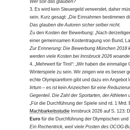
Wer soll das glauben?
3. Es wird kein Steuergeld verwendet, daher mü
sein. Kurz gesagt: „Die Einnahmen bestimmen d
Das glauben die Autoren sicher selber nicht.
Zu den Kosten der Bewerbung: „Nach derzeitigem
einer gemeinsamen Kostentragung von Bund, La
Zur Erinnerung: Die Bewerbung München 2018 kos
werden viele Kosten bei Innsbruck 2026 woander
4. „Mehrwert für Tirol“: „Wir haben die einmali
Winterspiele zu sein. Wir zeigen wie es besser 
echte Olympiareform gibt und dazu ein Angebot l
Irrtum – es ist kein Anzeichen für eine Reduzieru
Gegenteil. Die Zahl der Sportarten, der Athleten 
„Für die Durchführung der Spiele sind rd. 1 Mrd.
Machbarkeitsstudie
Innsbruck 2026 auf S. 123: 
Euro
für die Durchführung der Olympischen und
Ein Rechentrick, weil viele Posten des OCOG-