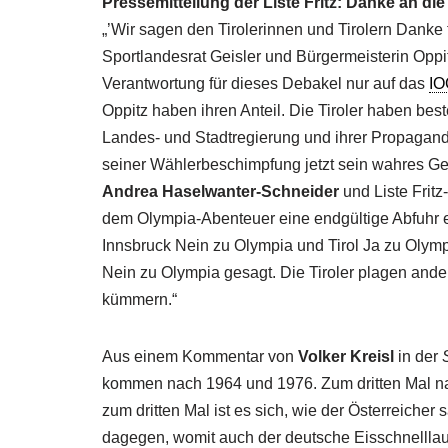
Pressemitteilung der Liste Fritz: Danke an di
„’Wir sagen den Tirolerinnen und Tirolern Danke
Sportlandesrat Geisler und Bürgermeisterin Oppitz
Verantwortung für dieses Debakel nur auf das
IO
Oppitz haben ihren Anteil. Die Tiroler haben bes
Landes- und Stadtregierung und ihrer Propagand
seiner Wählerbeschimpfung jetzt sein wahres Gesic
Andrea Haselwanter-Schneider
und Liste Frit
dem Olympia-Abenteuer eine endgültige Abfuhr er
Innsbruck Nein zu Olympia und Tirol Ja zu Olymp
Nein zu Olympia gesagt. Die Tiroler plagen ande
kümmern.“
Aus einem Kommentar von
Volker Kreisl
in der
kommen nach 1964 und 1976. Zum dritten Mal na
zum dritten Mal ist es sich, wie der Österreiche
dagegen, womit auch der deutsche Eisschnelllau