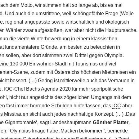
ach dem Motto, wir stimmen halt so lange ab, bis es mal
d. Und auch die umstrittene, weil schöngefärbte Frage (Wolle
e, regional angepasste sowie wirtschaftlich und ökologisch
ten Wähler zwar aufgestoßen, war aber nicht die Hauptursache.
un die vierte Winterbewerbung in einem klassischen
 hat fundamentalere Gründe, am besten zu beleuchten in
en sollen, aber dort stimmten zwei Drittel gegen Olympia.
– eine 130 000 Einwohner-Stadt mit Tourismus und viel
enten-Szene, zudem mit Österreichs höchsten Mietpreisen ein
ht bessert. (…) Gering ist mittlerweile auch das Vertrauen in
e. IOC-Chef Bachs Agenda 2020 für mehr sportpolitische
ohl, nicht nur angesichts des zögerlichen Umgangs mit dem
en fast immer horrende Schulden hinterlassen, das
IOC
aber
es Misstrauen sticht auch jedes nachhaltige Konzept. (…) ‚Das
ne Gigantomanie‘, sagt Landeshauptmann
Günther Platter
,
rden.‘ Olympias Image habe ‚Macken bekommen‘, bemerkte