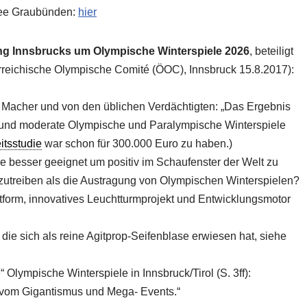
tee Graubünden:
hier
ng Innsbrucks um Olympische Winterspiele 2026
, beteiligt
erreichische Olympische Comité (ÖOC), Innsbruck 15.8.2017):
er Macher und von den üblichen Verdächtigten: „Das Ergebnis
ge und moderate Olympische und Paralympische Winterspiele
tsstudie
war schon für 300.000 Euro zu haben.)
e besser geeignet um positiv im Schaufenster der Welt zu
nzutreiben als die Austragung von Olympischen Winterspielen?
tform, innovatives Leuchtturmprojekt und Entwicklungsmotor
), die sich als reine Agitprop-Seifenblase erwiesen hat, siehe
ympische Winterspiele in Innsbruck/Tirol (S. 3ff):
r vom Gigantismus und Mega- Events.“