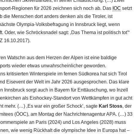
reichischen Skiverbandes, in seiner Enttäuschung. (…) Zwei
rsport-Regionen für 2026 zeichnen sich noch ab. Das
IOC
setzt
die Menschen dort anders denken als die Tiroler, ist
ie nächste Olympia-Volksbefragung in Innsbruck liegt, wenn
ft. Oder, wie Schröcksnadel sagt: ‚Das Thema ist politisch tot'“
SZ 16.10.2017).
teren Watschn aus dem Herzen der Alpen ist eine baldige
sports wieder etwas unwahrscheinlicher geworden.
s kritisierten Winterspiele im fernen Südkorea hat sich Tirol
nd Eisevent der Welt im Jahr 2026 ausgesprochen. Das klare
 Innsbruck sorgt auch in Bayern für Enttäuschung, wo Inzell
tenkirchen als Eishockey-Standort von Wettkämpfen in gut acht
ht mehr. (…) ‚Es war ein großer Schock‘, sagte
Karl Stoss
, der
mitees (ÖOC), am Montag der Nachrichtenagentur APA. (…) 33
Sommerspiele an Paris (2024) und Los Angeles (2028) muss
en, wie wenig Rückhalt die olympische Idee in Europa hat –