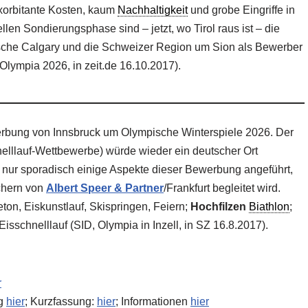
exorbitante Kosten, kaum
Nachhaltigkeit
und grobe Eingriffe in
llen Sondierungsphase sind – jetzt, wo Tirol raus ist – die
sche Calgary und die Schweizer Region um Sion als Bewerber
 Olympia 2026, in zeit.de 16.10.2017).
ewerbung von Innsbruck um Olympische Winterspiele 2026. Der
nelllauf-Wettbewerbe) würde wieder ein deutscher Ort
nur sporadisch einige Aspekte dieser Bewerbung angeführt,
chern von
Albert Speer & Partner
/Frankfurt begleitet wird.
ton, Eiskunstlauf, Skispringen, Feiern;
Hochfilzen
Biathlon
;
Eisschnelllauf (SID, Olympia in Inzell, in SZ 16.8.2017).
r
ng
hier
; Kurzfassung:
hier
; Informationen
hier