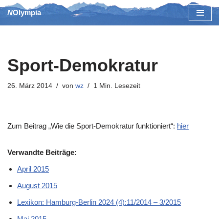
NOlympia
Zum
Inhalt
springen
Sport-Demokratur
26. März 2014
von
wz
1 Min. Lesezeit
Zum Beitrag „Wie die Sport-Demokratur funktioniert“:
hier
Verwandte Beiträge:
April 2015
August 2015
Lexikon: Hamburg-Berlin 2024 (4):11/2014 – 3/2015
Mai 2015