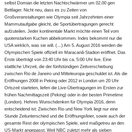
selbst Domian die letzten Nachtschwärmer um 02.00 gen
Bettlager. Nicht neu, dass es zu Zeiten von
Großveranstaltungen wie Olympia seit Jahrzehnten einer
Mammutaufgabe gleicht, die Sportübertragungen gerecht
aufzuteilen. Jeder kontinentale Markt möchte einen Teil vom
quotenstarken Kuchen abbekommen. Indes bekommt nur die
USA wirklich, was sie will. (…) Am 5. August 2016 werden die
Olympischen Spiele offiziell im Maracanã-Stadion eröffnet. Das
Erste überträgt von 23:40 Uhr bis ca. 5:00 Uhr live. Eine
stattliche Uhrzeit, die der fünfstündigen Zeitverschiebung
zwischen Rio de Janeiro und Mitteleuropa geschuldet ist. Als die
Eröffnungen 2008 in Peking oder 2012 in London um 20 Uhr
Ortszeit starteten, liefen die Live-Übertragungen im Ersten zur
frühen Nachmittagszeit (Peking) oder in der besten Primetime
(London). Hehres Wunschdenken für Olympia 2016, denn
entscheidend ist: Zwischen Rio und New York liegt nur eine
Stunde Zeitunterschied und die Eröffnungsfeier, sowie auch der
gesamte Rest der olympischen Spiele, wird maßgetreu an den
US-Markt angepasst. Weil NBC zuletzt mehr als sieben