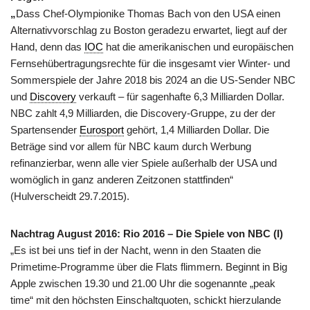
„
Dass Chef-Olympionike Thomas Bach von den USA einen
Alternativvorschlag zu Boston geradezu erwartet, liegt auf der
Hand, denn das
IOC
hat die amerikanischen und europäischen
Fernsehübertragungsrechte für die insgesamt vier Winter- und
Sommerspiele der Jahre 2018 bis 2024 an die US-Sender NBC
und
Discovery
verkauft – für sagenhafte 6,3 Milliarden Dollar.
NBC zahlt 4,9 Milliarden, die Discovery-Gruppe, zu der der
Spartensender
Eurosport
gehört, 1,4 Milliarden Dollar. Die
Beträge sind vor allem für NBC kaum durch Werbung
refinanzierbar, wenn alle vier Spiele außerhalb der USA und
womöglich in ganz anderen Zeitzonen stattfinden“
(Hulverscheidt 29.7.2015).
Nachtrag August 2016: Rio 2016 – Die Spiele von NBC (I)
„Es ist bei uns tief in der Nacht, wenn in den Staaten die
Primetime-Programme über die Flats flimmern. Beginnt in Big
Apple zwischen 19.30 und 21.00 Uhr die sogenannte „peak
time“ mit den höchsten Einschaltquoten, schickt hierzulande