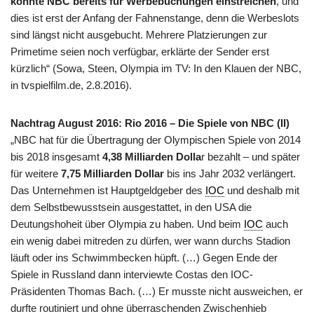
konnte NBC bereits für Werbebuchungen einstreichen
, und
dies ist erst der Anfang der Fahnenstange, denn die Werbeslots
sind längst nicht ausgebucht. Mehrere Platzierungen zur
Primetime seien noch verfügbar, erklärte der Sender erst
kürzlich“ (Sowa, Steen, Olympia im TV: In den Klauen der NBC,
in tvspielfilm.de, 2.8.2016).
Nachtrag August 2016: Rio 2016 – Die Spiele von NBC (II)
„NBC hat für die Übertragung der Olympischen Spiele von 2014
bis 2018 insgesamt
4,38 Milliarden Dolla
r bezahlt – und später
für weitere
7,75 Milliarden Dollar
bis ins Jahr 2032 verlängert.
Das Unternehmen ist Hauptgeldgeber des
IOC
und deshalb mit
dem Selbstbewusstsein ausgestattet, in den USA die
Deutungshoheit über Olympia zu haben. Und beim
IOC
auch
ein wenig dabei mitreden zu dürfen, wer wann durchs Stadion
läuft oder ins Schwimmbecken hüpft. (…) Gegen Ende der
Spiele in Russland dann interviewte Costas den IOC-
Präsidenten Thomas Bach. (…) Er musste nicht ausweichen, er
durfte routiniert und ohne überraschenden Zwischenhieb