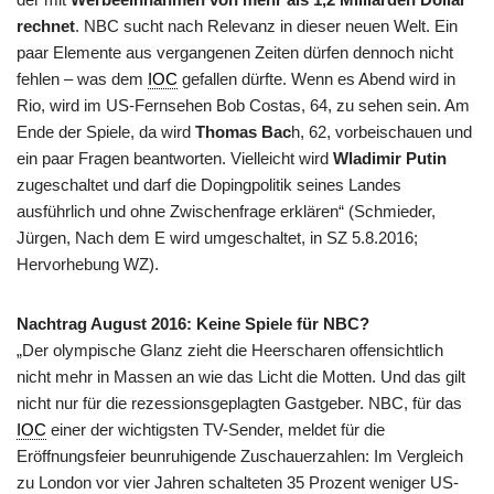
rechnet
. NBC sucht nach Relevanz in dieser neuen Welt. Ein
paar Elemente aus vergangenen Zeiten dürfen dennoch nicht
fehlen – was dem
IOC
gefallen dürfte. Wenn es Abend wird in
Rio, wird im US-Fernsehen Bob Costas, 64, zu sehen sein. Am
Ende der Spiele, da wird
Thomas Bac
h, 62, vorbeischauen und
ein paar Fragen beantworten. Vielleicht wird
Wladimir Putin
zugeschaltet und darf die Dopingpolitik seines Landes
ausführlich und ohne Zwischenfrage erklären“ (Schmieder,
Jürgen, Nach dem E wird umgeschaltet, in SZ 5.8.2016;
Hervorhebung WZ).
Nachtrag August 2016: Keine Spiele für NBC?
„Der olympische Glanz zieht die Heerscharen offensichtlich
nicht mehr in Massen an wie das Licht die Motten. Und das gilt
nicht nur für die rezessionsgeplagten Gastgeber. NBC, für das
IOC
einer der wichtigsten TV-Sender, meldet für die
Eröffnungsfeier beunruhigende Zuschauerzahlen: Im Vergleich
zu London vor vier Jahren schalteten 35 Prozent weniger US-