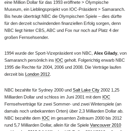
eine Million Dollar für das 1993 eröffnete > Olympische
Museum, ein Lieblingsprojekt von IOC-Präsident > Samaranch.
Bis heute überträgt NBC die Olympischen Spiele – dies dürfte
für den derzeit schwindenden finanziellen Erfolg sorgen, denn
NBC liegt hinter CBS, ABC und Fox nur noch auf Platz 4 der
großen Fernsehsender.
1994 wurde der Sport-Vizepräsident von NBC,
Alex Gilady
, von
Samaranch persönlich ins
IOC
geholt. Folgerichtig erwarb NBC
1995 die Rechte für 2004, 2006 und 2008. Die Verträge laufen
derzeit bis
London 2012
.
NBC bezahlte für Sydney 2000 und
Salt Lake City
2002 1,25
Milliarden Dollar und schloss im Juni 2001 mit dem
IOC
Fernsehverträge für zwei Sommer- und zwei Winterspiele (an
damals noch unbekannten Orten) über 2,3 Milliarden Dollar ab.
NBC bezahlte dem
IOC
im gesamten Zeitraum 2000 bis 2012
rund 5,7 Milliarden Dollar, allein für die Spiele
Vancouver 2010