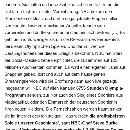
parieren. Sie hatten da lange Zeit eine richtig nette Ich-tue-dir-
nichts-du-tust-mir-nichts- Vereinbarung: NBC bekam den
Präsidenten exklusiv und durfte sogar pikante Fragen stellen.
Der kannte diese vermeintlichen Angriffe, konnte sich
vorbereiten und durfte souverän und authentisch wirken. (…) Es
geht um nichts weniger als um die Relevanz des Fernsehens
bei diesen Olympischen Spielen. Und darum, wer die
Deutungshoheit über dieses Ereignis bekommt. NBC hat Stars
der Social-Media-Szene verpflichtet, die zusammen auf 120
Millionen Abonnenten kommen. Es wird einen eigenen Kanal auf
Snapchat geben, dort und auch auf dem hauseigenen
Streamingservice wird die Eröffnung dann auch live gezeigt.
Insgesamt will NBC auf allen Kanälen
6755 Stunden Olympia-
Programm
senden, zur Not auch den Sieg eines Sportlers aus
Madagaskar, oder den Einmarsch der deutschen Sportler in
ihren neuen Kleidern. ‚Die Fernsehzahlen werden kaum sinken,
die im Internet deutlich steigen – das werden
die profitabelsten
Spiele unserer Geschichte‘, sagt NBC-Chef Steve Burke
,
der mit
Werbeeinnahmen von mehr als 1,2 Milliarden Dollar