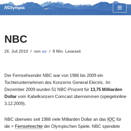
NOlympia
Zum
Inhalt
springen
NBC
26. Juli 2010
von
wz
8 Min. Lesezeit
Der Fernsehsender NBC war von 1986 bis 2009 ein
Tochterunternehmen des Konzerns General Electric. Im
Dezember 2009 wurden 51 NBC-Prozent für
13,75 Milliarden
Dollar
vom Kabelkonzern Comcast übernommen (spiegelonline
3.12.2009).
NBC überwies seit 1988 viele Milliarden Dollar an das
IOC
für
die >
Fernsehrechte
der Olympischen Spiele. NBC spendete