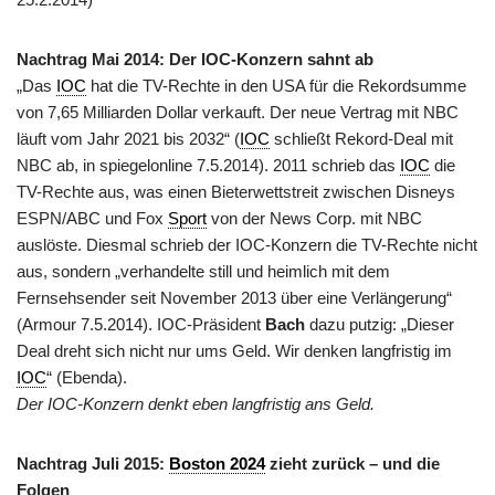
Nachtrag Mai 2014:
Der IOC-Konzern sahnt ab
„Das
IOC
hat die TV-Rechte in den USA für die Rekordsumme
von 7,65 Milliarden Dollar verkauft. Der neue Vertrag mit NBC
läuft vom Jahr 2021 bis 2032“ (
IOC
schließt Rekord-Deal mit
NBC ab, in spiegelonline 7.5.2014). 2011 schrieb das
IOC
die
TV-Rechte aus, was einen Bieterwettstreit zwischen Disneys
ESPN/ABC und Fox
Sport
von der News Corp. mit NBC
auslöste. Diesmal schrieb der IOC-Konzern die TV-Rechte nicht
aus, sondern „verhandelte still und heimlich mit dem
Fernsehsender seit November 2013 über eine Verlängerung“
(Armour 7.5.2014). IOC-Präsident
Bach
dazu putzig: „Dieser
Deal dreht sich nicht nur ums Geld. Wir denken langfristig im
IOC
“ (Ebenda).
Der IOC-Konzern denkt eben langfristig ans Geld.
Nachtrag Juli 2015:
Boston 2024
zieht zurück – und die
Folgen