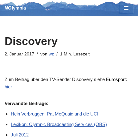
NOlympia
Zum
Inhalt
springen
Discovery
2. Januar 2017
von
wz
1 Min. Lesezeit
Zum Beitrag über den TV-Sender Discovery siehe
Eurosport
:
hier
Verwandte Beiträge:
Hein Verbruggen, Pat McQuaid und die UCI
Lexikon: Olympic Broadcasting Services (OBS)
Juli 2012