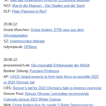
NZZ:
Macht der Massen – Die Stadien und der Sport
DLF:
Platz-Patronen in Rio?
29.06.12:
Grüne München:
Grüne fordern: DTM raus aus dem
Olympiastadion
SZ:
Unerforschtes Attentat
nolympia.de:
DFBenz
28.06.12:
jensweinreich.de:
Die miserable Erfolgsquote der NADA
Berliner Zeitung:
Pumping Professor
AP:
USOC board expects to form task force on possible 2022
or 2024 Olympic bid
CBS:
Denver’s bid for 2022 Olympics fails to impress everyone
Denver Post:
Denver Olympic committee recommends
Colorado pursue 2022 Winter Games
Welt:
Grüne fordern Aus für zweite S-Bahn-Stammstrecke