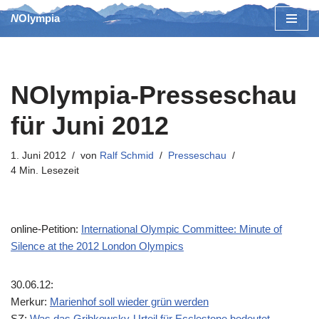
NOlympia
Zum
Inhalt
springen
NOlympia-Presseschau
für Juni 2012
1. Juni 2012
von
Ralf Schmid
Presseschau
4 Min. Lesezeit
online-Petition:
International Olympic Committee: Minute of
Silence at the 2012 London Olympics
30.06.12:
Merkur:
Marienhof soll wieder grün werden
SZ:
Was das Gribkowsky-Urteil für Ecclestone bedeutet