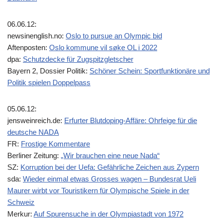
06.06.12:
newsinenglish.no:
Oslo to pursue an Olympic bid
Aftenposten:
Oslo kommune vil søke OL i 2022
dpa:
Schutzdecke für Zugspitzgletscher
Bayern 2, Dossier Politik:
Schöner Schein: Sportfunktionäre und
Politik spielen Doppelpass
05.06.12:
jensweinreich.de:
Erfurter Blutdoping-Affäre: Ohrfeige für die
deutsche NADA
FR:
Frostige Kommentare
Berliner Zeitung:
„Wir brauchen eine neue Nada“
SZ:
Korruption bei der Uefa: Gefährliche Zeichen aus Zypern
sda:
Wieder einmal etwas Grosses wagen – Bundesrat Ueli
Maurer wirbt vor Touristikern für Olympische Spiele in der
Schweiz
Merkur:
Auf Spurensuche in der Olympiastadt von 1972