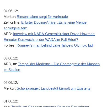
04.06.12:
Merkur:
Riesenslalom sorgt für Vorfreude
Zeit online:
Erfurter Doping-Affäre: „Es ist eine Menge
schiefgelaufen“
ARD:
Interview mit NADA-Generaldirektor David Howman:
Erneuter Kurswechsel der WADA im Fall Erfurt?
Forbes:
Romney’s man behind Lake Tahoe’s Olympic bid
03.06.12:
ARD, ttt:
Tempel der Moderne – Die Choreografie der Massen
im Stadion
02.06.12:
Merkur:
Schwaiganger: Landgestüt kämpft um Existenz
01.06.12:
dpa:
Zweifel an Chancen erneuter Olympia-Bewerbung