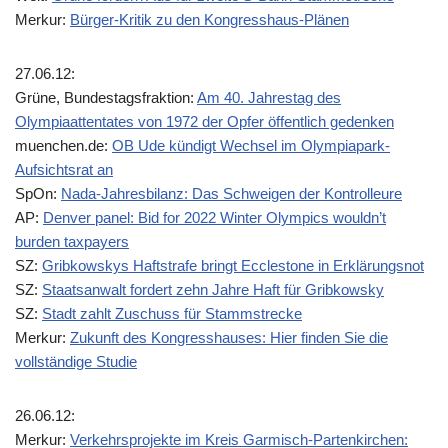
Merkur:
Bürger-Kritik zu den Kongresshaus-Plänen
27.06.12:
Grüne, Bundestagsfraktion:
Am 40. Jahrestag des
Olympiaattentates von 1972 der Opfer öffentlich gedenken
muenchen.de:
OB Ude kündigt Wechsel im Olympiapark-
Aufsichtsrat an
SpOn:
Nada-Jahresbilanz: Das Schweigen der Kontrolleure
AP:
Denver panel: Bid for 2022 Winter Olympics wouldn’t
burden taxpayers
SZ:
Gribkowskys Haftstrafe bringt Ecclestone in Erklärungsnot
SZ:
Staatsanwalt fordert zehn Jahre Haft für Gribkowsky
SZ:
Stadt zahlt Zuschuss für Stammstrecke
Merkur:
Zukunft des Kongresshauses: Hier finden Sie die
vollständige Studie
26.06.12:
Merkur:
Verkehrsprojekte im Kreis Garmisch-Partenkirchen: