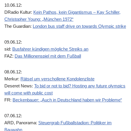
10.06.12:
DRadio Kultur:
Kein Pathos, kein Gigantismus – Kay Schiller,
Christopher Young: „München 1972“
The Guardian:
London bus staff drive on towards Olympic strike
09.06.12:
sid:
Busfahrer kündigen mögliche Streiks an
FAZ:
Das Millionenspiel mit dem Fußball
08.06.12:
Merkur:
Rätsel um verschollene Kondolenzliste
Deseret News:
To bid or not to bid? Hosting any future olympics
will come with public cost
FR:
Beckenbauer: „Auch in Deutschland haben wir Probleme“
07.06.12:
ARD, Panorama:
Steuergrab Fußballstadion: Politiker im
Bauwahn