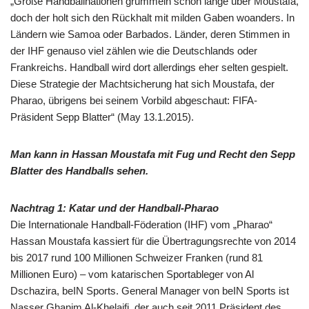
„Große Handballnationen grummeln schon lange über Moustafa,
doch der holt sich den Rückhalt mit milden Gaben woanders. In
Ländern wie Samoa oder Barbados. Länder, deren Stimmen in
der IHF genauso viel zählen wie die Deutschlands oder
Frankreichs. Handball wird dort allerdings eher selten gespielt.
Diese Strategie der Machtsicherung hat sich Moustafa, der
Pharao, übrigens bei seinem Vorbild abgeschaut: FIFA-
Präsident Sepp Blatter“ (May 13.1.2015).
Man kann in Hassan Moustafa mit Fug und Recht den Sepp
Blatter des Handballs sehen.
Nachtrag 1: Katar und der Handball-Pharao
Die Internationale Handball-Föderation (IHF) vom „Pharao“
Hassan Moustafa kassiert für die Übertragungsrechte von 2014
bis 2017 rund 100 Millionen Schweizer Franken (rund 81
Millionen Euro) – vom katarischen Sportableger von Al
Dschazira, beIN Sports. General Manager von beIN Sports ist
Nasser Ghanim Al-Khelaifi, der auch seit 2011 Präsident des