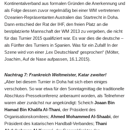
Kontinentalverband aus formalen Gründen die Anerkennung und
als Folge dessen zuvor regelmäßig bei einer WM vertretenen
Ozeanien-Repräsentanten Australien das Startrecht in Doha.
Dann entschied der Rat der IHF, den freien Platz an die
bestplatzierte Mannschaft der WM 2013 zu vergeben, die nicht
für das Turnier 2015 qualifiziert war. Es war dies die deutsche –
als Fünfter des Turniers in Spanien. Was für ein Zufall! In der
Szene wird von einer ‚Lex Deutschland‘ gesprochen“ (Mölter,
Joachim, Auf de Nase aufpassen, 16.1.2015).
Nachtrag 7: Frankreich Weltmeister, Katar zweiter!
„Aber bei diesem Turnier in Doha hat sich eben einiges
verschoben. So war etwa für den Sonntagmittag die traditionelle
Abschluss-Pressekonferenz anberaumt worden, als Teilnehmer
waren aber zunächst nur angekündigt: Scheich
Joaan Bin
Hamad Bin Khalifa Al-Thani
, der Präsident des
Organisationskomitees;
Ahmed Mohammed Al-Shaabi
, der
Präsident des katarischen Handball-Verbandes;
Thani