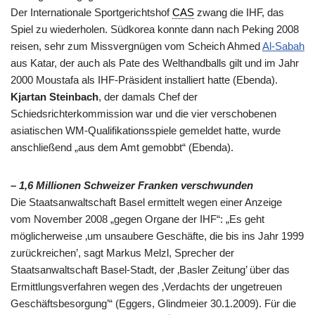
Der Internationale Sportgerichtshof
CAS
zwang die IHF, das
Spiel zu wiederholen. Südkorea konnte dann nach Peking 2008
reisen, sehr zum Missvergnügen vom Scheich Ahmed
Al-Sabah
aus Katar, der auch als Pate des Welthandballs gilt und im Jahr
2000 Moustafa als IHF-Präsident installiert hatte (Ebenda).
Kjartan Steinbach
, der damals Chef der
Schiedsrichterkommission war und die vier verschobenen
asiatischen WM-Qualifikationsspiele gemeldet hatte, wurde
anschließend „aus dem Amt gemobbt“ (Ebenda).
– 1,6 Millionen Schweizer Franken verschwunden
Die Staatsanwaltschaft Basel ermittelt wegen einer Anzeige
vom November 2008 „gegen Organe der IHF“: „Es geht
möglicherweise ‚um unsaubere Geschäfte, die bis ins Jahr 1999
zurückreichen’, sagt Markus Melzl, Sprecher der
Staatsanwaltschaft Basel-Stadt, der ‚Basler Zeitung’ über das
Ermittlungsverfahren wegen des ‚Verdachts der ungetreuen
Geschäftsbesorgung’“ (Eggers, Glindmeier 30.1.2009). Für die