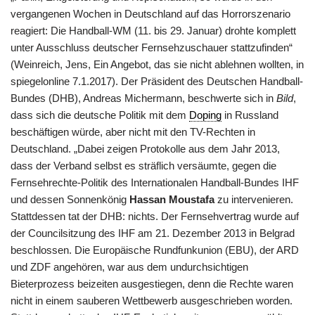
vergangenen Wochen in Deutschland auf das Horrorszenario
reagiert: Die Handball-WM (11. bis 29. Januar) drohte komplett
unter Ausschluss deutscher Fernsehzuschauer stattzufinden“
(Weinreich, Jens, Ein Angebot, das sie nicht ablehnen wollten, in
spiegelonline 7.1.2017). Der Präsident des Deutschen Handball-
Bundes (DHB), Andreas Michermann, beschwerte sich in
Bild
,
dass sich die deutsche Politik mit dem
Doping
in Russland
beschäftigen würde, aber nicht mit den TV-Rechten in
Deutschland. „Dabei zeigen Protokolle aus dem Jahr 2013,
dass der Verband selbst es sträflich versäumte, gegen die
Fernsehrechte-Politik des Internationalen Handball-Bundes IHF
und dessen Sonnenkönig
Hassan Moustafa
zu intervenieren.
Stattdessen tat der DHB: nichts. Der Fernsehvertrag wurde auf
der Councilsitzung des IHF am 21. Dezember 2013 in Belgrad
beschlossen. Die Europäische Rundfunkunion (EBU), der ARD
und ZDF angehören, war aus dem undurchsichtigen
Bieterprozess beizeiten ausgestiegen, denn die Rechte waren
nicht in einem sauberen Wettbewerb ausgeschrieben worden.