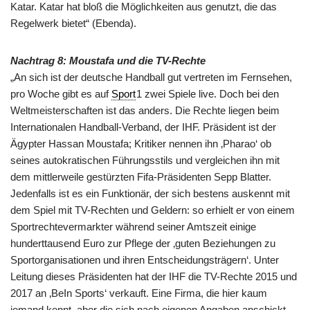
Katar. Katar hat bloß die Möglichkeiten aus genutzt, die das
Regelwerk bietet“ (Ebenda).
Nachtrag 8: Moustafa und die TV-Rechte
„An sich ist der deutsche Handball gut vertreten im Fernsehen,
pro Woche gibt es auf
Sport
1 zwei Spiele live. Doch bei den
Weltmeisterschaften ist das anders. Die Rechte liegen beim
Internationalen Handball-Verband, der IHF. Präsident ist der
Ägypter Hassan Moustafa; Kritiker nennen ihn ‚Pharao‘ ob
seines autokratischen Führungsstils und vergleichen ihn mit
dem mittlerweile gestürzten Fifa-Präsidenten Sepp Blatter.
Jedenfalls ist es ein Funktionär, der sich bestens auskennt mit
dem Spiel mit TV-Rechten und Geldern: so erhielt er von einem
Sportrechtevermarkter während seiner Amtszeit einige
hunderttausend Euro zur Pflege der ‚guten Beziehungen zu
Sportorganisationen und ihren Entscheidungsträgern‘. Unter
Leitung dieses Präsidenten hat der IHF die TV-Rechte 2015 und
2017 an ‚BeIn Sports‘ verkauft. Eine Firma, die hier kaum
jemand kennt, aber die sich nach eigenen Angaben anschickt,