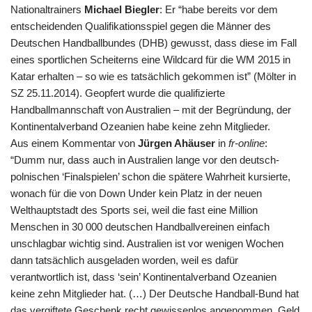
Nationaltrainers
Michael Biegler
: Er “habe bereits vor dem
entscheidenden Qualifikationsspiel gegen die Männer des
Deutschen Handballbundes (DHB) gewusst, dass diese im Fall
eines sportlichen Scheiterns eine Wildcard für die
WM
2015 in
Katar erhalten – so wie es tatsächlich gekommen ist” (Mölter in
SZ
25.11.2014). Geopfert wurde die qualifizierte
Handballmannschaft von Australien – mit der Begründung, der
Kontinentalverband Ozeanien habe keine zehn Mitglieder.
Aus einem Kommentar von
Jürgen Ahäuser
in
fr-online
:
“Dumm nur, dass auch in Australien lange vor den deutsch-
polnischen ‘Finalspielen’ schon die spätere Wahrheit kursierte,
wonach für die von Down Under kein Platz in der neuen
Welthauptstadt des Sports sei, weil die fast eine Million
Menschen in 30 000 deutschen Handballvereinen einfach
unschlagbar wichtig sind. Australien ist vor wenigen Wochen
dann tatsächlich ausgeladen worden, weil es dafür
verantwortlich ist, dass ‘sein’ Kontinentalverband Ozeanien
keine zehn Mitglieder hat. (…) Der Deutsche Handball-Bund hat
das vergiftete Geschenk recht gewissenlos angenommen. Geld