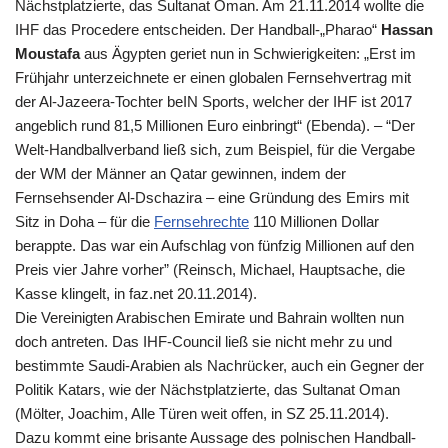
Nächstplatzierte, das Sultanat Oman. Am 21.11.2014 wollte die
IHF das Procedere entscheiden. Der Handball-„Pharao“
Hassan
Moustafa
aus Ägypten geriet nun in Schwierigkeiten: „Erst im
Frühjahr unterzeichnete er einen globalen Fernsehvertrag mit
der Al-Jazeera-Tochter beIN Sports, welcher der IHF ist 2017
angeblich rund 81,5 Millionen Euro einbringt“ (Ebenda). – “Der
Welt-Handballverband ließ sich, zum Beispiel, für die Vergabe
der WM der Männer an Qatar gewinnen, indem der
Fernsehsender Al-Dschazira – eine Gründung des Emirs mit
Sitz in Doha – für die
Fernsehrechte
110 Millionen Dollar
berappte. Das war ein Aufschlag von fünfzig Millionen auf den
Preis vier Jahre vorher” (Reinsch, Michael, Hauptsache, die
Kasse klingelt, in faz.net 20.11.2014).
Die Vereinigten Arabischen Emirate und Bahrain wollten nun
doch antreten. Das
IHF
-Council ließ sie nicht mehr zu und
bestimmte Saudi-Arabien als Nachrücker, auch ein Gegner der
Politik Katars, wie der Nächstplatzierte, das Sultanat Oman
(Mölter, Joachim, Alle Türen weit offen, in
SZ
25.11.2014).
Dazu kommt eine brisante Aussage des polnischen Handball-