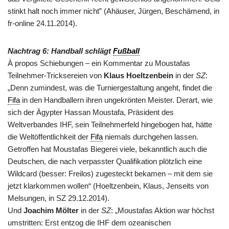
stinkt halt noch immer nicht” (Ahäuser, Jürgen, Beschämend, in
fr-online 24.11.2014).
Nachtrag 6: Handball schlägt
Fußball
À propos Schiebungen – ein Kommentar zu Moustafas
Teilnehmer-Tricksereien von
Klaus Hoeltzenbein
in der
SZ
:
„Denn zumindest, was die Turniergestaltung angeht, findet die
Fifa
in den Handballern ihren ungekrönten Meister. Derart, wie
sich der Ägypter Hassan Moustafa, Präsident des
Weltverbandes IHF, sein Teilnehmerfeld hingebogen hat, hätte
die Weltöffentlichkeit der
Fifa
niemals durchgehen lassen.
Getroffen hat Moustafas Biegerei viele, bekanntlich auch die
Deutschen, die nach verpasster Qualifikation plötzlich eine
Wildcard (besser: Freilos) zugesteckt bekamen – mit dem sie
jetzt klarkommen wollen“ (Hoeltzenbein, Klaus, Jenseits von
Melsungen, in SZ 29.12.2014).
Und
Joachim Mölter
in der
SZ
: „Moustafas Aktion war höchst
umstritten: Erst entzog die IHF dem ozeanischen