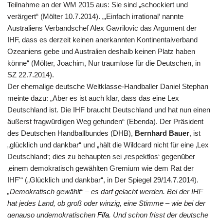
Teilnahme an der WM 2015 aus: Sie sind „schockiert und
verärgert“ (Mölter 10.7.2014). „‚Einfach irrational‘ nannte
Australiens Verbandschef Alex Gavrilovic das Argument der
IHF, dass es derzeit keinen anerkannten Kontinentalverband
Ozeaniens gebe und Australien deshalb keinen Platz haben
könne“ (Mölter, Joachim, Nur traumlose für die Deutschen, in
SZ 22.7.2014).
Der ehemalige deutsche Weltklasse-Handballer Daniel Stephan
meinte dazu: „Aber es ist auch klar, dass das eine Lex
Deutschland ist. Die IHF braucht Deutschland und hat nun einen
äußerst fragwürdigen Weg gefunden“ (Ebenda). Der Präsident
des Deutschen Handballbundes (DHB),
Bernhard Bauer
, ist
„glücklich und dankbar“ und „hält die Wildcard nicht für eine ‚Lex
Deutschland‘; dies zu behaupten sei ‚respektlos‘ gegenüber
‚einem demokratisch gewählten Gremium wie dem Rat der
IHF'“ („Glücklich und dankbar“, in Der Spiegel 29/14.7.2014).
„Demokratisch gewählt“ – es darf gelacht werden. Bei der IHF
hat jedes Land, ob groß oder winzig, eine Stimme – wie bei der
genauso undemokratischen
Fifa
. Und schon frisst der deutsche