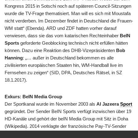
Kongress 2015 in Sotschi noch auf späteren Council-Sitzungen
wurde die TV-Frage thematisiert. Man will es sich mit Moustafa
nicht verderben. Im Dezember findet in Deutschland die Frauen-
WM statt“ (Ebenda). ARD und ZDF hatten vorher darauf
verwiesen, dass sie das vom katarischen Rechteinhaber
BeIN
Sports
geforderte Geoblocking technisch nicht erfüllen hätten
können. Dazu eine Reaktion des DHB-Vizepräsidenten
Bob
Hanning
: „… außer in Deutschland bekommen es alle
zivilisierten europäischen Staaten hin, WM-Handball live im
Fernsehen zu zeigen“ (SID, DPA, Deutsches Rätsel, in SZ
18.1.2017).
Exkurs: BeIN Media Group
Der Sportkanal wurde im November 2003 als
Al Jazeera
Sport
gegründet. Der Sender BeIN Sports verfügt inzwischen über 19
HD-Kanäle und gehört der beIN Media Group mit Sitz in Doha
(Wikipedia). 2014 verklagte der französische Pay-TV-Sender
Canal+ BeIN Sports wegen un lauterem Wettbewerb: Es ging