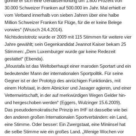
gönnte er sich eine Gehaltserhöhung um 1.600 Prozent von
30.000 Schweizer Franken auf 500.000 im Jahr. Mal erhielt er
vom Verband innerhalb von sieben Jahren über eine halbe
Million Schweizer Franken für Flüge, für die er keine Belege
vorwies“ (Wrusch 24.4.2014).
Nichtsdestotrotz wurde er 2009 mit 115 Stimmen für weitere vier
Jahre gewählt; sein Gegenkandidat Jeannot Kaiser bekam 25
Stimmen: „Dem Luxemburger wurde gar keine Redezeit
gestattet“ (Ebenda).
„Moustafa ist das Weltoberhaupt einer maroden Sportart und ein
bedeutender Mann der internationalen Sportpolitik. Für seine
Gegner ist er der Prototyp des anrüchigen Funktionärs, mit
einem Hofstaat, in dem Abnicker und Jasager agieren, und einer
Vetternwirtschaft, in der auf merkwürdigen Wegen Gelder hin-
und hergeschoben werden“ (Eggers, Wulzinger 15.6.2009).
Das pseudodemokratische Prinzip im IHF ist dasselbe wie bei
den anderen großen Internationalen Sportverbänden: ein Land,
eine Stimme. Oder besser: Ein Zwergstaat, eine Miniinsel hat
die selbe Stimme wie ein großes Land. „Wenige Wochen vor