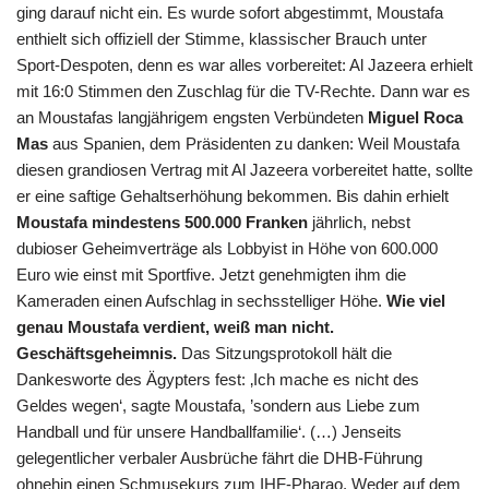
ging darauf nicht ein. Es wurde sofort abgestimmt, Moustafa
enthielt sich offiziell der Stimme, klassischer Brauch unter
Sport-Despoten, denn es war alles vorbereitet: Al Jazeera erhielt
mit 16:0 Stimmen den Zuschlag für die TV-Rechte. Dann war es
an Moustafas langjährigem engsten Verbündeten
Miguel Roca
Mas
aus Spanien, dem Präsidenten zu danken: Weil Moustafa
diesen grandiosen Vertrag mit Al Jazeera vorbereitet hatte, sollte
er eine saftige Gehaltserhöhung bekommen. Bis dahin erhielt
Moustafa mindestens 500.000 Franken
jährlich, nebst
dubioser Geheimverträge als Lobbyist in Höhe von 600.000
Euro wie einst mit Sportfive. Jetzt genehmigten ihm die
Kameraden einen Aufschlag in sechsstelliger Höhe.
Wie viel
genau Moustafa verdient, weiß man nicht.
Geschäftsgeheimnis.
Das Sitzungsprotokoll hält die
Dankesworte des Ägypters fest: ‚Ich mache es nicht des
Geldes wegen‘, sagte Moustafa, ’sondern aus Liebe zum
Handball und für unsere Handballfamilie‘. (…) Jenseits
gelegentlicher verbaler Ausbrüche fährt die DHB-Führung
ohnehin einen Schmusekurs zum IHF-Pharao. Weder auf dem