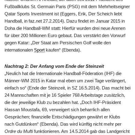
Fußballklubs St. Germain Paris (PSG) mit dem Mehrheitseigner
Qatar Sports Investment ist (Eggers, Erik, Der Scheich liebt
Handball, in faz.net 27.2.2014). Dazu findet im Januar 2015 in
Doha die Handball-WM statt: Hierfür wurden drei neue Arenen
für über 200 Millionen Euro gebaut. Das verstärkt den Vorwurf
gegen Katar: „Der Staat am Persischen Golf wolle den
internationalen
Sport
kaufen“ (Ebenda).
Nachtrag 2: Der Anfang vom Ende der Steinzeit
„Neulich hat die Internationale Handball-Föderation (IHF) die
Männer-WM 2015 in Katar mal eben um zwei Tage verlängert,
einfach so“ (Ende der Steinzeit, in SZ 16.5.2014). Das macht bei
24 Mannschaften mit je 16 Spieler 768 Arbeitstage zusätzlich,
die der jeweilige Klub zu bezahlen hat. „Doch IHF-Präsident
Hassan Moustafa, 69, verweigert sich beharrlich allen
Gesprächen; finanzielle Entschädigungen gewährt er Klubs
nach Gutdünken“ (Ebenda). Das wird künftig nicht mehr per
Ordre du Mufti
funktionieren. Am 14.5.2014 gab das Landgericht