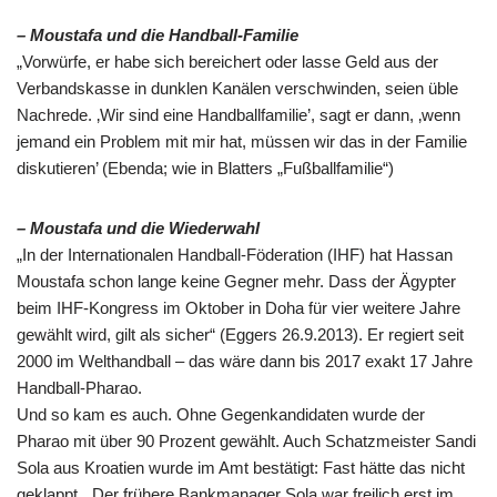
– Moustafa und die Handball-Familie
„Vorwürfe, er habe sich bereichert oder lasse Geld aus der
Verbandskasse in dunklen Kanälen verschwinden, seien üble
Nachrede. ‚Wir sind eine Handballfamilie’, sagt er dann, ‚wenn
jemand ein Problem mit mir hat, müssen wir das in der Familie
diskutieren’ (Ebenda; wie in Blatters „Fußballfamilie“)
– Moustafa und die Wiederwahl
„In der Internationalen Handball-Föderation (IHF) hat Hassan
Moustafa schon lange keine Gegner mehr. Dass der Ägypter
beim IHF-Kongress im Oktober in Doha für vier weitere Jahre
gewählt wird, gilt als sicher“ (Eggers 26.9.2013). Er regiert seit
2000 im Welthandball – das wäre dann bis 2017 exakt 17 Jahre
Handball-Pharao.
Und so kam es auch. Ohne Gegenkandidaten wurde der
Pharao mit über 90 Prozent gewählt. Auch Schatzmeister Sandi
Sola aus Kroatien wurde im Amt bestätigt: Fast hätte das nicht
geklappt. „Der frühere Bankmanager Sola war freilich erst im