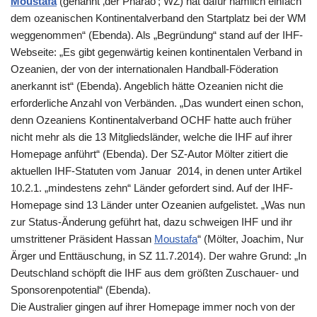
Moustafa
(genannt ‚der Pharao‘; WZ) hat dafür nämlich einfach
dem ozeanischen Kontinentalverband den Startplatz bei der WM
weggenommen“ (Ebenda). Als „Begründung“ stand auf der IHF-
Webseite: „Es gibt gegenwärtig keinen kontinentalen Verband in
Ozeanien, der von der internationalen Handball-Föderation
anerkannt ist“ (Ebenda). Angeblich hätte Ozeanien nicht die
erforderliche Anzahl von Verbänden. „Das wundert einen schon,
denn Ozeaniens Kontinentalverband OCHF hatte auch früher
nicht mehr als die 13 Mitgliedsländer, welche die IHF auf ihrer
Homepage anführt“ (Ebenda). Der SZ-Autor Mölter zitiert die
aktuellen IHF-Statuten vom Januar 2014, in denen unter Artikel
10.2.1. „mindestens zehn“ Länder gefordert sind. Auf der IHF-
Homepage sind 13 Länder unter Ozeanien aufgelistet. „Was nun
zur Status-Änderung geführt hat, dazu schweigen IHF und ihr
umstrittener Präsident Hassan
Moustafa
“ (Mölter, Joachim, Nur
Ärger und Enttäuschung, in SZ 11.7.2014). Der wahre Grund: „In
Deutschland schöpft die IHF aus dem größten Zuschauer- und
Sponsorenpotential“ (Ebenda).
Die Australier gingen auf ihrer Homepage immer noch von der