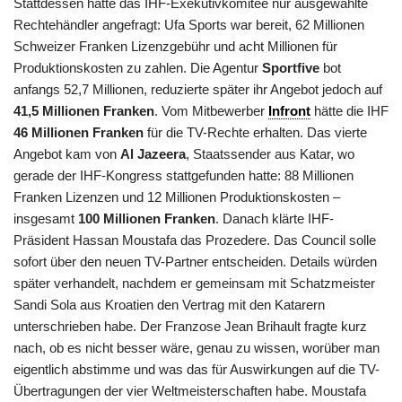
Stattdessen hatte das IHF-Exekutivkomitee nur ausgewählte
Rechtehändler angefragt: Ufa Sports war bereit, 62 Millionen
Schweizer Franken Lizenzgebühr und acht Millionen für
Produktionskosten zu zahlen. Die Agentur
Sportfive
bot
anfangs 52,7 Millionen, reduzierte später ihr Angebot jedoch auf
41,5 Millionen Franken
. Vom Mitbewerber
Infront
hätte die IHF
46 Millionen Franken
für die TV-Rechte erhalten. Das vierte
Angebot kam von
Al Jazeera
, Staatssender aus Katar, wo
gerade der IHF-Kongress stattgefunden hatte: 88 Millionen
Franken Lizenzen und 12 Millionen Produktionskosten –
insgesamt
100 Millionen Franken
. Danach klärte IHF-
Präsident Hassan Moustafa das Prozedere. Das Council solle
sofort über den neuen TV-Partner entscheiden. Details würden
später verhandelt, nachdem er gemeinsam mit Schatzmeister
Sandi Sola aus Kroatien den Vertrag mit den Katarern
unterschrieben habe. Der Franzose Jean Brihault fragte kurz
nach, ob es nicht besser wäre, genau zu wissen, worüber man
eigentlich abstimme und was das für Auswirkungen auf die TV-
Übertragungen der vier Weltmeisterschaften habe. Moustafa