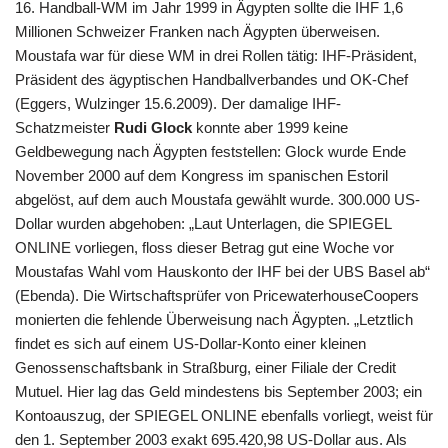
16. Handball-WM im Jahr 1999 in Ägypten sollte die IHF 1,6
Millionen Schweizer Franken nach Ägypten überweisen.
Moustafa war für diese WM in drei Rollen tätig: IHF-Präsident,
Präsident des ägyptischen Handballverbandes und OK-Chef
(Eggers, Wulzinger 15.6.2009). Der damalige IHF-
Schatzmeister
Rudi Glock
konnte aber 1999 keine
Geldbewegung nach Ägypten feststellen: Glock wurde Ende
November 2000 auf dem Kongress im spanischen Estoril
abgelöst, auf dem auch Moustafa gewählt wurde. 300.000 US-
Dollar wurden abgehoben: „Laut Unterlagen, die SPIEGEL
ONLINE vorliegen, floss dieser Betrag gut eine Woche vor
Moustafas Wahl vom Hauskonto der IHF bei der UBS Basel ab“
(Ebenda). Die Wirtschaftsprüfer von PricewaterhouseCoopers
monierten die fehlende Überweisung nach Ägypten. „Letztlich
findet es sich auf einem US-Dollar-Konto einer kleinen
Genossenschaftsbank in Straßburg, einer Filiale der Credit
Mutuel. Hier lag das Geld mindestens bis September 2003; ein
Kontoauszug, der SPIEGEL ONLINE ebenfalls vorliegt, weist für
den 1. September 2003 exakt 695.420,98 US-Dollar aus. Als