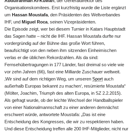
Abdulrahman Al-Kuwari
, der Generaldirektor des
Organisationskomitees. Erst kurzfristig wurde die Liste ergänzt
um
Hassan Moustafa
, den Präsidenten des Weltverbandes
IHF, und
Miguel Roca
, seinen Vizepräsidenten.
Die Episode zeigt, wer bei diesem Turnier in Katars Hauptstadt
das Sagen hatte – nicht die IHF. Hassan Moustafa durfte nur
vordergründig auf der Bühne das große Wort führen,
beaufsichtigt von den neben ihm sitzenden Einheimischen
verlas er die üblichen Rekordzahlen. Als da sind:
Fernsehübertragungen in 177 Länder, fast dreimal so viele wie
vor zehn Jahren (66), fast eine Milliarde Zuschauer weltweit.
‚Wir sind auf dem richtigen Weg, um unseren
Sport
auch
außerhalb Europas bekannt zu machen‘, resümierte Moustafa“
(Mölter, Joachim, Triumph des alten Europa, in SZ 2.2.2015).
Als gefragt wurde, ob der leichte Wechsel der Handballspieler
von einer Nationalmannschaft zu einer anderen demnächst
erschwert würde, antwortete Moustafa: „Das ist eine
Entscheidung des Kongresses, die wir zu respektieren haben.
Und diese Entscheidung treffen alle 200 IHF-Mitglieder, nicht nur