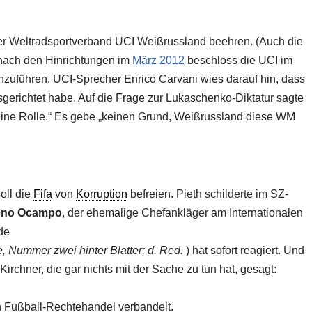
 der Weltradsportverband UCI Weißrussland beehren. (Auch die
 nach den Hinrichtungen im
März 2012
beschloss die UCI im
zuführen. UCI-Sprecher Enrico Carvani wies darauf hin, dass
erichtet habe. Auf die Frage zur Lukaschenko-Diktatur sagte
 eine Rolle.“ Es gebe „keinen Grund, Weißrussland diese WM
oll die
Fifa
von
Korruption
befreien. Pieth schilderte im SZ-
eno Ocampo
, der ehemalige Chefankläger am Internationalen
de
e, Nummer zwei hinter Blatter; d. Red.
) hat sofort reagiert. Und
Kirchner, die gar nichts mit der Sache zu tun hat, gesagt:
n Fußball-Rechtehandel verbandelt.