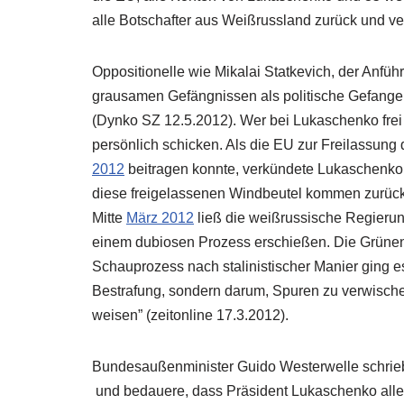
alle Botschafter aus Weißrussland zurück und ver
Oppositionelle wie Mikalai Statkevich, der Anfüh
grausamen Gefängnissen als politische Gefang
(Dynko SZ 12.5.2012). Wer bei Lukaschenko fre
persönlich schicken. Als die EU zur Freilassun
2012
beitragen konnte, verkündete Lukaschenko: 
diese freigelassenen Windbeutel kommen zurück i
Mitte
März 2012
ließ die weißrussische Regierun
einem dubiosen Prozess erschießen. Die Grünen-
Schauprozess nach stalinistischer Manier ging e
Bestrafung, sondern darum, Spuren zu verwisch
weisen” (zeitonline 17.3.2012).
Bundesaußenminister Guido Westerwelle schrieb d
und bedauere, dass Präsident Lukaschenko alle in