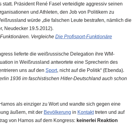
 statt. Präsident René Fasel verteidigte aggressiv seinen
rganisationen und Athleten, den Job von Politikern zu
ßrussland würde „die falschen Leute bestrafen, nämlich die
r, Neudecker 19.5.2012).
-Funktionären. Vergleiche
Die
Profisport-Funktionäre
gress lieferte die weißrussische Delegation ihre WM-
ituation in Weißrussland antwortete eine Sprecherin des
ntrieren uns auf den
Sport
, nicht auf die Politik“ (Ebenda).
lin 1936 im faschistischen Hitler-Deutschland auch schon
Harnos als einziger zu Wort und wandte sich gegen eine
nung äußern, mit der
Bevölkerung
in
Kontakt
treten und auf
itrag von Harnos auf dem Kongress:
keinerlei Reaktion