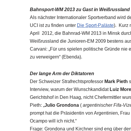
Bahnsport-WM 2013 zu Gast in Weißrussland
Als nächster Internationaler Sportverband wird
UCI ist zu finden unter
Die Sport-Paläste
). Kurz
April 2012, die Bahnrad-WM 2013 in Minsk durch
Weißrussland die Junioren-EM 2009 bestens ausg
Carvani: „Für uns spielen politische Gründe nie
zu verweigern“ (Ebenda).
Der lange Arm der Diktatoren
Der Schweizer Strafrechtsprofessor
Mark Pieth
s
Interview, warum der Wunschkandidat
Luiz Mor
Gerichtshof in Den Haag, nicht Chefermittler wur
Pieth: „
Julio Grondona
(
argentinischer Fifa-Viz
prompt hat die Präsidentin von Argentinien, Frau 
Ocampo will ich nicht.“
Frage: Grondona und Kirchner sind eng über de