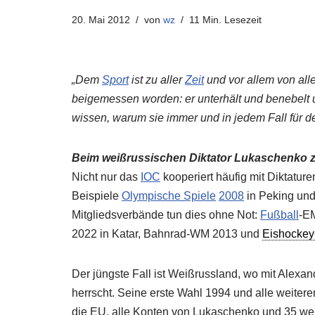
20. Mai 2012
von
wz
11 Min. Lesezeit
„Dem
Sport
ist zu aller
Zeit
und vor allem von all
beigemessen worden: er unterhält und benebelt 
wissen, warum sie immer und in jedem Fall für 
Beim weißrussischen Diktator Lukaschenko 
Nicht nur das
IOC
kooperiert häufig mit Diktatur
Beispiele
Olympische Spiele
2008
in Peking und
Mitgliedsverbände tun dies ohne Not:
Fußball
-EM
2022 in Katar, Bahnrad-WM 2013 und
Eishocke
Der jüngste Fall ist Weißrussland, wo mit Alexan
herrscht. Seine erste Wahl 1994 und alle weitere
die EU, alle Konten von Lukaschenko und 35 wei