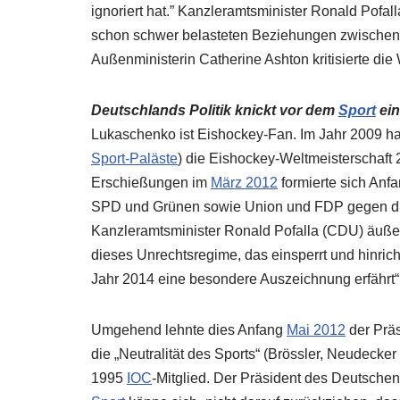
ignoriert hat.” Kanzleramtsminister Ronald Pofal
schon schwer belasteten Beziehungen zwischen
Außenministerin Catherine Ashton kritisierte die
Deutschlands Politik knickt vor dem
Sport
ein
Lukaschenko ist Eishockey-Fan. Im Jahr 2009 hatt
Sport-Paläste
) die Eishockey-Weltmeisterschaf
Erschießungen im
März 2012
formierte sich Anf
SPD und Grünen sowie Union und FDP gegen di
Kanzleramtsminister Ronald Pofalla (CDU) äußerte
dieses Unrechtsregime, das einsperrt und hinric
Jahr 2014 eine besondere Auszeichnung erfährt“
Umgehend lehnte dies Anfang
Mai 2012
der Präs
die „Neutralität des Sports“ (Brössler, Neudecker 
1995
IOC
-Mitglied. Der Präsident des Deutsch