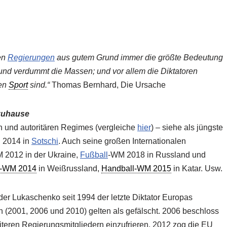
en
Regierungen
aus gutem Grund immer die größte Bedeutung
und verdummt die Massen; und vor allem die Diktatoren
den
Sport
sind.“
Thomas Bernhard, Die Ursache
zuhause
en und autoritären Regimes (vergleiche
hier
) – siehe als jüngste
 2014 in
Sotschi
. Auch seine großen Internationalen
 2012 in der Ukraine,
Fußball
-WM 2018 in Russland und
y-WM 2014
in Weißrussland,
Handball-WM 2015
in Katar. Usw.
der Lukaschenko seit 1994 der letzte Diktator Europas
n (2001, 2006 und 2010) gelten als gefälscht. 2006 beschloss
teren Regierungsmitgliedern einzufrieren. 2012 zog die EU