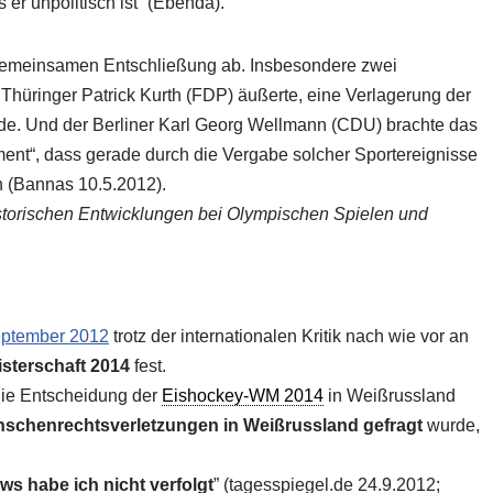
 er unpolitisch ist“ (Ebenda).
gemeinsamen Entschließung ab. Insbesondere zwei
hüringer Patrick Kurth (FDP) äußerte, eine Verlagerung der
de. Und der Berliner Karl Georg Wellmann (CDU) brachte das
nt“, dass gerade durch die Vergabe solcher Sportereignisse
n (Bannas 10.5.2012).
istorischen Entwicklungen bei Olympischen Spielen und
ptember 2012
trotz der internationalen Kritik nach wie vor an
sterschaft 2014
fest.
die Entscheidung der
Eishockey-WM 2014
in Weißrussland
schenrechtsverletzungen in Weißrussland gefragt
wurde,
ws habe ich
nicht verfolgt
” (tagesspiegel.de 24.9.2012;