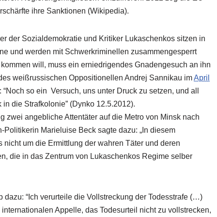
schärfte ihre Sanktionen (Wikipedia).
rer der Sozialdemokratie und Kritiker Lukaschenkos sitzen in
ene und werden mit Schwerkriminellen zusammengesperrt
i kommen will, muss ein erniedrigendes Gnadengesuch an ihn
g des weißrussischen Oppositionellen Andrej Sannikau im
April
“Noch so ein Versuch, uns unter Druck zu setzen, und all
n die Strafkolonie” (Dynko 12.5.2012).
g zwei angebliche Attentäter auf die Metro von Minsk nach
Politikerin Marieluise Beck sagte dazu: „In diesem
s nicht um die Ermittlung der wahren Täter und deren
en, die in das Zentrum von Lukaschenkos Regime selber
azu: “Ich verurteile die Vollstreckung der Todesstrafe (…)
ternationalen Appelle, das Todesurteil nicht zu vollstrecken,