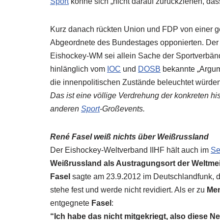
Sport
könne sich „nicht darauf zurückziehen, dass
Kurz danach rückten Union und FDP von einer 
Abgeordnete des Bundestages opponierten. Der T
Eishockey-WM sei allein Sache der Sportverbän
hinlänglich vom
IOC
und
DOSB
bekannte „Argume
die innenpolitischen Zustände beleuchtet würde
Das ist eine völlige Verdrehung der konkreten h
anderen
Sport
-Großevents.
René Fasel weiß nichts über Weißrussland
Der Eishockey-Weltverband IIHF hält auch im
Se
Weißrussland als Austragungsort der Weltmei
Fasel
sagte am 23.9.2012 im Deutschlandfunk, 
stehe fest und werde nicht revidiert. Als er zu
Men
entgegnete
Fasel
:
“Ich habe das nicht mitgekriegt, also
diese Ne