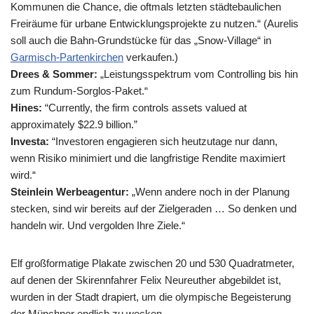
Kommunen die Chance, die oftmals letzten städtebaulichen
Freiräume für urbane Entwicklungsprojekte zu nutzen.“ (Aurelis
soll auch die Bahn-Grundstücke für das „Snow-Village“ in
Garmisch-Partenkirchen
verkaufen.)
Drees & Sommer:
„Leistungsspektrum vom Controlling bis hin
zum Rundum-Sorglos-Paket.“
Hines:
“Currently, the firm controls assets valued at
approximately $22.9 billion.”
Investa:
“Investoren engagieren sich heutzutage nur dann,
wenn Risiko minimiert und die langfristige Rendite maximiert
wird.“
Steinlein Werbeagentur:
„Wenn andere noch in der Planung
stecken, sind wir bereits auf der Zielgeraden … So denken und
handeln wir. Und vergolden Ihre Ziele.“
Elf großformatige Plakate zwischen 20 und 530 Quadratmeter,
auf denen der Skirennfahrer Felix Neureuther abgebildet ist,
wurden in der Stadt drapiert, um die olympische Begeisterung
der Münchner endlich zu wecken.