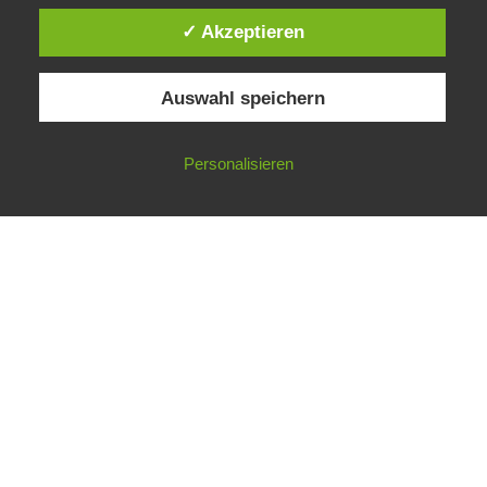
✓ Akzeptieren
Auswahl speichern
Impressum
Datenschutzerklärung
©
Gesellschaft für ökologische Forschung e.V.
Personalisieren
Nicht angemeldet ->
Anmelden