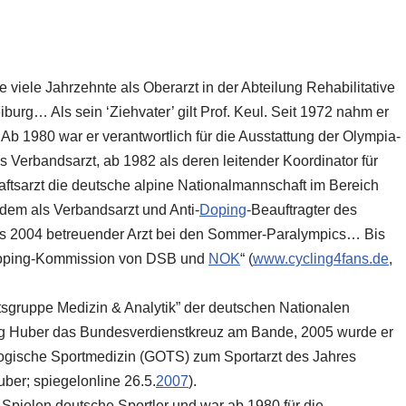
e viele Jahrzehnte als Oberarzt in der Abteilung Rehabilitative
iburg… Als sein ‘Ziehvater’ gilt Prof. Keul. Seit 1972 nahm er
 Ab 1980 war er verantwortlich für die Ausstattung der Olympia-
s Verbandsarzt, ab 1982 als deren leitender Koordinator für
ftsarzt die deutsche alpine Nationalmannschaft im Bereich
udem als Verbandsarzt und Anti-
Doping
-Beauftragter des
is 2004 betreuender Arzt bei den Sommer-Paralympics… Bis
idoping-Kommission von
DSB
und
NOK
“ (
www.cycling4fans.de
,
itsgruppe Medizin & Analytik” der deutschen Nationalen
org Huber das Bundesverdienstkreuz am Bande, 2005 wurde er
logische Sportmedizin (GOTS) zum Sportarzt des Jahres
uber;
spiegelonline 26.5.
2007
).
 Spielen deutsche Sportler und war ab 1980 für die