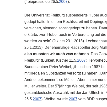
(freiepresse.de 26.5.
2007
).
Die
Universität Freiburg
suspendierte Huber auch
gedopt hatte. In einem Rechtsstreit mit Dopingex
versichert, niemand sonst gedopt zu haben. Dan
erklärte, „von Huber auch in Vorbereitung auf d
worden zu sein” (faz.net 23.1.2013). Lechner h
25.1.2013). Der ehemalige Radsportler Jörg Mül
also mussten wir auch was nehmen.
Das Ganze
Freiburg” (Burkert, Kistner 11.5.
2007
; Hervorheb
Bundestrainer Peter Weibel, „ihn schon 1987 be
mit illegalen Substanzen versorgt zu haben. ‚D
Andriol bekommen’, so Müller. ‚Aber immer nur e
Müller weiter. Der 57jährige Weibel, der seit 1985
gesamtdeutsche Auswahl, mit der Jan Ullrich in
26.5.
2007
). Weibel wurde
2007
vom BDR suspendie