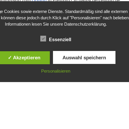
kommission zum
Doping
in Freiburg? In badische-zeitung.de
 Cookies sowie externe Dienste. Standardmäßig sind alle externen Di
e können diese jedoch durch Klick auf "Personalisieren" nach belieben 
Informationen lesen Sie unsere
Datenschutzerklärung
.
Essenziell
✓ Akzeptieren
Auswahl speichern
Personalisieren
©
Gesellschaft für ökologische Forschung e.V.