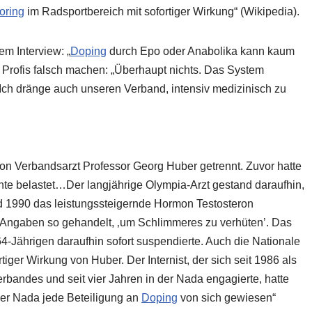
oring
im Radsportbereich mit sofortiger Wirkung“ (Wikipedia).
m Interview: „
Doping
durch Epo oder Anabolika kann kaum
e Profis falsch machen: „Überhaupt nichts. Das System
ch dränge auch unseren Verband, intensiv medizinisch zu
on Verbandsarzt Professor Georg Huber getrennt. Zuvor hatte
chte belastet…Der langjährige Olympia-Arzt gestand daraufhin,
 1990 das leistungssteigernde Hormon Testosteron
 Angaben so gehandelt, ‚um Schlimmeres zu verhüten’. Das
n 64-Jährigen daraufhin sofort suspendierte. Auch die Nationale
ortiger Wirkung von Huber. Der Internist, der sich seit 1986 als
rbandes und seit vier Jahren in der
Nada
engagierte, hatte
der
Nada
jede Beteiligung an
Doping
von sich gewiesen“