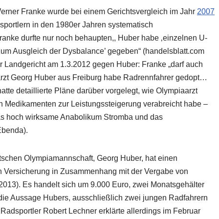
rner Franke wurde bei einem Gerichtsvergleich im Jahr
2007
portlern in den 1980er Jahren systematisch
ranke durfte nur noch behaupten,, Huber habe ‚einzelnen U-
zum Ausgleich der Dysbalance’ gegeben“ (handelsblatt.com
er Landgericht am 1.3.2012 gegen Huber: Franke „darf auch
aarzt Georg Huber aus Freiburg habe Radrennfahrer gedopt…
atte detaillierte Pläne darüber vorgelegt, wie Olympiaarzt
n Medikamenten zur Leistungssteigerung verabreicht habe –
das hoch wirksame Anabolikum Stromba und das
Ebenda).
utschen Olympiamannschaft, Georg Huber, hat einen
hen Versicherung in Zusammenhang mit der Vergabe von
1.2013). Es handelt sich um 9.000 Euro, zwei Monatsgehälter
 die Aussage Hubers, ausschließlich zwei jungen Radfahrern
Radsportler Robert Lechner erklärte allerdings im Februar