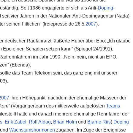
tändig. Seit 1986 engagierte er sich als Anti-
Doping
-
seit vier Jahren in der Nationalen Anti-Dopingagentur (
Nada
).
r seinen Fittichen“ (freiepresse.de 26.5.
2007
).
ter deutscher Radfahrarzt, äußerte Huber über Epo: „Ich glaube
 Epo einen Schaden setzen kann“ (Spiegel 24/1991).
drennfahrern im Jahr 1990: „Nein, nein, nicht an EPO,
zen“ (Ebenda).
sollte das Team Telekom sein, das ganz eng mit unserer
03).
2007
ihren Höhepunkt, nachdem der ehemalige Masseur der
ekom“
(Vorgängerteam des mittlerweile aufgelösten
Teams
terstellt hatte und danach mehrere ehemalige Rennfahrer der
ts
,
Erik Zabel
,
Rolf Aldag
,
Brian Holm
und
Bjarne Riis
)
Doping
und
Wachstumshormonen
zugaben. Im Zuge der Ereignisse