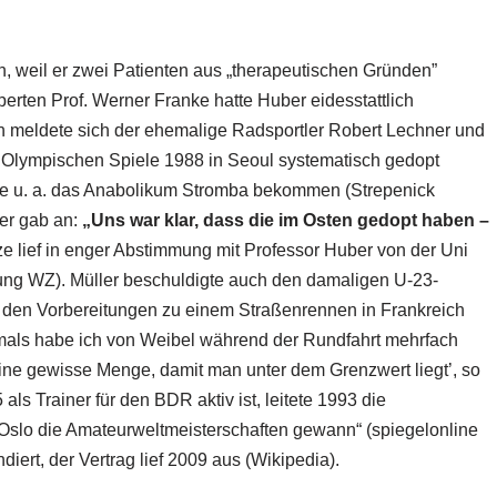
, weil er zwei Patienten aus „therapeutischen Gründen”
perten Prof. Werner Franke hatte Huber eidesstattlich
n meldete sich der ehemalige Radsportler Robert Lechner und
ie Olympischen Spiele 1988 in Seoul systematisch gedopt
atte u. a. das Anabolikum Stromba bekommen (Strepenick
ler gab an:
„Uns war klar, dass die im Osten gedopt haben –
 lief in enger Abstimmung mit Professor Huber von der Uni
ung WZ). Müller beschuldigte auch den damaligen U-23-
i den Vorbereitungen zu einem Straßenrennen in Frankreich
amals habe ich von Weibel während der Rundfahrt mehrfach
ine gewisse Menge, damit man unter dem Grenzwert liegt’, so
 als Trainer für den BDR aktiv ist, leitete 1993 die
Oslo die Amateurweltmeisterschaften gewann“ (spiegelonline
rt, der Vertrag lief 2009 aus (Wikipedia).