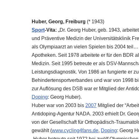
Huber, Georg, Freiburg
(* 1943)
Sport
-Vita:
„
Dr. Georg Huber, geb. 1943, arbeitet
und Präventive Medizin der Universitätsklinik Fre
als Olympiaarzt an vielen Spielen bis 2004
teil…
Apotheken. Seit 1978 arbeitete er für den BDR al
Medizin. Seit 1995 betreute er als DSV-Mannscha
Leistungsdiagnostik. Von 1986 an fungierte er z
Behindertensportverbandes und war von 1998 b
zur Auflösung des
DSB
war er Mitglied der Ant
Doping
: Georg Huber).
Huber war von 2003 bis
2007
Mitglied der “Arbe
Antidoping-Agentur
NADA
. 2003 erhielt Dr. Ge
von der Gesellschaft für Orthopädisch-Traumato
gewählt (
www.cycling4fans.de
,
Doping
: Georg H
„Huber betreute seit 1972 bei zwölf Olympischen