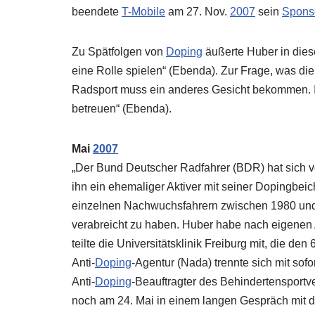
beendete
T-Mobile
am 27. Nov.
2007
sein
Spons
Zu Spätfolgen von
Doping
äußerte Huber in diese
eine Rolle spielen“ (Ebenda). Zur Frage, was di
Radsport muss ein anderes Gesicht bekommen. I
betreuen“ (Ebenda).
Mai
2007
„Der Bund Deutscher Radfahrer (BDR) hat sich v
ihn ein ehemaliger Aktiver mit seiner Dopingbei
einzelnen Nachwuchsfahrern zwischen 1980 und
verabreicht zu haben. Huber habe nach eigenen
teilte die Universitätsklinik Freiburg mit, die de
Anti-
Doping
-Agentur (
Nada
) trennte sich mit sof
Anti-
Doping
-Beauftragter des Behindertensportve
noch am 24. Mai in einem langen Gespräch mit 