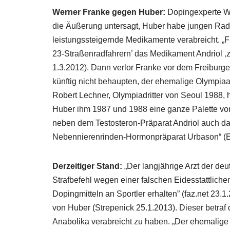
Werner Franke gegen Huber:
Dopingexperte We
die Äußerung untersagt, Huber habe jungen Rads
leistungssteigernde Medikamente verabreicht. „F
23-Straßenradfahrern’ das Medikament Andriol ‚
1.3.2012). Dann verlor Franke vor dem Freiburg
künftig nicht behaupten, der ehemalige Olympi
Robert Lechner, Olympiadritter von Seoul 1988, h
Huber ihm 1987 und 1988 eine ganze Palette vo
neben dem Testosteron-Präparat Andriol auch 
Nebennierenrinden-Hormonpräparat Urbason“ (
Derzeitiger Stand:
„Der langjährige Arzt der de
Strafbefehl wegen einer falschen Eidesstattlic
Dopingmitteln an Sportler erhalten” (faz.net 23.
von Huber (Strepenick 25.1.2013). Dieser betraf
Anabolika verabreicht zu haben. „Der ehemalige 