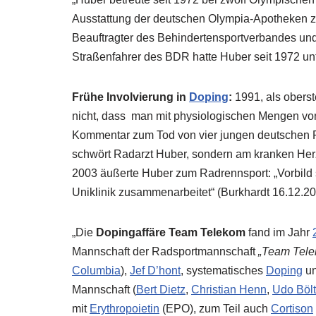
Ausstattung der deutschen Olympia-Apotheken zus
Beauftragter des Behindertensportverbandes und 
Straßenfahrer des BDR hatte Huber seit 1972 unte
Frühe Involvierung in
Doping
:
1991, als obers
nicht, dass
man mit physiologischen Mengen von
Kommentar zum Tod von vier jungen deutschen Ra
schwört Radarzt Huber, sondern am kranken Her
2003 äußerte Huber zum Radrennsport: „Vorbild 
Uniklinik zusammenarbeitet“ (Burkhardt 16.12.20
„Die
Dopingaffäre Team Telekom
fand im Jahr
Mannschaft der Radsportmannschaft
„Team Tel
Columbia
),
Jef D’hont
, systematisches
Doping
un
Mannschaft (
Bert Dietz
,
Christian Henn
,
Udo Böl
mit
Erythropoietin
(EPO), zum Teil auch
Cortison