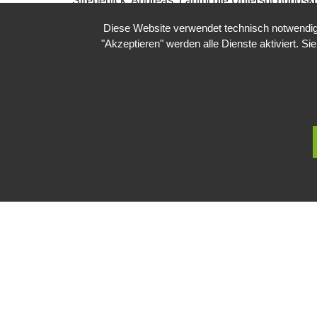
Strepenick, Andreas, Lahmt die Untersuchungs
25.1.2013
Diese Website verwendet technisch notwendige
Wikipedia:
Doping
-Affäre Team Telekom
"Akzeptieren" werden alle Dienste aktiviert. Si
Impressum
Datenschutzerklärung