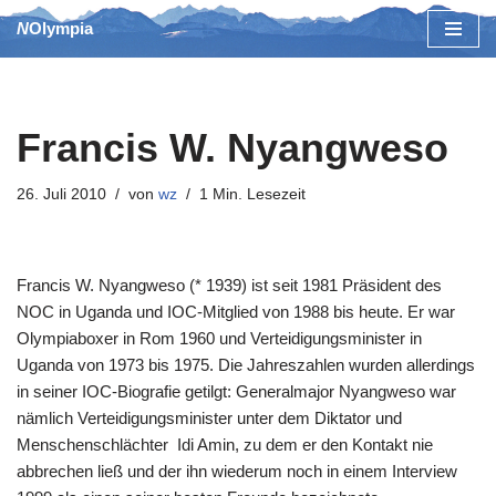
NOlympia
Zum
Inhalt
springen
Francis W. Nyangweso
26. Juli 2010
von
wz
1 Min. Lesezeit
Francis W. Nyangweso (* 1939) ist seit 1981 Präsident des
NOC in Uganda und IOC-Mitglied von 1988 bis heute. Er war
Olympiaboxer in Rom 1960 und Verteidigungsminister in
Uganda von 1973 bis 1975. Die Jahreszahlen wurden allerdings
in seiner IOC-Biografie getilgt: Generalmajor Nyangweso war
nämlich Verteidigungsminister unter dem Diktator und
Menschenschlächter Idi Amin, zu dem er den Kontakt nie
abbrechen ließ und der ihn wiederum noch in einem Interview