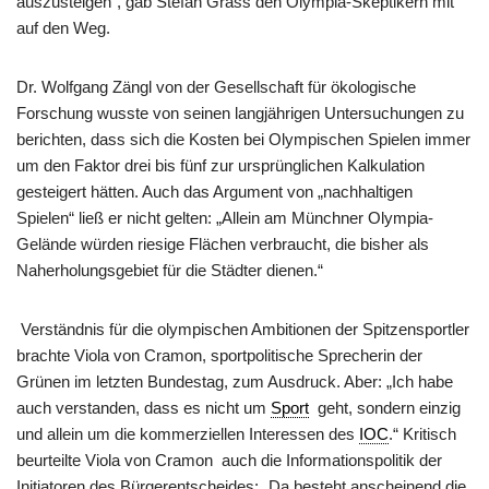
auszusteigen“, gab Stefan Grass den Olympia-Skeptikern mit
auf den Weg.
Dr. Wolfgang Zängl von der Gesellschaft für ökologische
Forschung wusste von seinen langjährigen Untersuchungen zu
berichten, dass sich die Kosten bei Olympischen Spielen immer
um den Faktor drei bis fünf zur ursprünglichen Kalkulation
gesteigert hätten. Auch das Argument von „nachhaltigen
Spielen“ ließ er nicht gelten: „Allein am Münchner Olympia-
Gelände würden riesige Flächen verbraucht, die bisher als
Naherholungsgebiet für die Städter dienen.“
Verständnis für die olympischen Ambitionen der Spitzensportler
brachte Viola von Cramon, sportpolitische Sprecherin der
Grünen im letzten Bundestag, zum Ausdruck. Aber: „Ich habe
auch verstanden, dass es nicht um
Sport
geht, sondern einzig
und allein um die kommerziellen Interessen des
IOC
.“ Kritisch
beurteilte Viola von Cramon
auch die Informationspolitik der
Initiatoren des Bürgerentscheides: „Da besteht anscheinend die