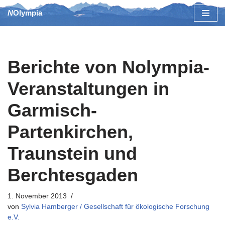
NOlympia
Zum
Inhalt
springen
Berichte von Nolympia-
Veranstaltungen in
Garmisch-
Partenkirchen,
Traunstein und
Berchtesgaden
1. November 2013
von
Sylvia Hamberger / Gesellschaft für ökologische Forschung
e.V.