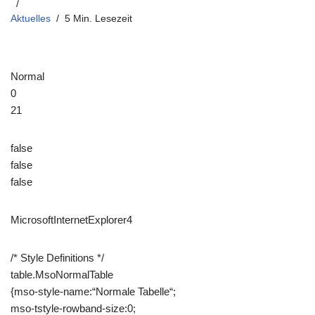
Aktuelles
5 Min. Lesezeit
Normal
0
21
false
false
false
MicrosoftInternetExplorer4
/* Style Definitions */
table.MsoNormalTable
{mso-style-name:“Normale Tabelle“;
mso-tstyle-rowband-size:0;