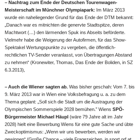
– Nachtrag zum Ende der Deutschen Tourenwagen-
Meisterschaft im Münchner Olympiapark:
Im März 2013
wurde ein naheliegender Grund für das Ende der DTM bekannt:
„Danach war es mitnichten die genervte Stadtspitze, deren
Machtwort (…) den lärmenden Spuk ins Abseits beförderte.
Vielmehr habe die Weigerung der Autofirmen, für das Show-
Spektakel Wertungspunkte zu vergeben, die öffentlich-
rechtlichen TV-Sender veranlasst, von Übertragungen Abstand
zu nehmen“ (Kronewiter, Thomas, Das Ende der Boliden, in SZ
6.3.2013),
– Auch die Wiener sagten ab.
Was bisher geschah: Vom 7. bis
9. März 2013 war in Wien eine Volksbefragung u. a. zu dem
Thema geplant: „Soll sich die Stadt um die Austragung der
Olympischen Sommerspiele 2028 bemühen.” Wiens
SPÖ-
Bürgermeister Michael Häupl
(wäre 79 Jahre alt im Jahr
2028) hielt eine Bewerbung Wiens für eine gute Sache und übte
Zweckoptimismus: „Wenn wir uns bewerben, werden wir
gewinnen“ (Große Chance – viele Fragezeichen, in sport.orf.at