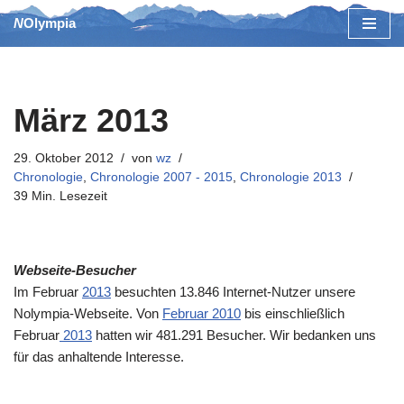
NOlympia
Zum
Inhalt
springen
März 2013
29. Oktober 2012
von
wz
Chronologie
,
Chronologie 2007 - 2015
,
Chronologie 2013
39 Min. Lesezeit
W
ebseite-Besucher
Im Februar
2013
besuchten 13.846 Internet-Nutzer unsere
Nolympia-Webseite. Von
Februar 2010
bis einschließlich
Februar
2013
hatten wir 481.291 Besucher. Wir bedanken uns
für das anhaltende Interesse.