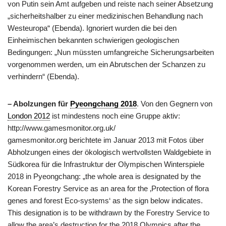
von Putin sein Amt aufgeben und reiste nach seiner Absetzung
„sicherheitshalber zu einer medizinischen Behandlung nach
Westeuropa“ (Ebenda). Ignoriert wurden die bei den
Einheimischen bekannten schwierigen geologischen
Bedingungen: „Nun müssten umfangreiche Sicherungsarbeiten
vorgenommen werden, um ein Abrutschen der Schanzen zu
verhindern“ (Ebenda).
– Abolzungen für
Pyeongchang 2018
. Von den Gegnern von
London 2012
ist mindestens noch eine Gruppe aktiv:
http://www.gamesmonitor.org.uk/
gamesmonitor.org berichtete im Januar 2013 mit Fotos über
Abholzungen eines der ökologisch wertvollsten Waldgebiete in
Südkorea für die Infrastruktur der Olympischen Winterspiele
2018 in Pyeongchang: „the whole area is designated by the
Korean Forestry Service as an area for the ‚Protection of flora
genes and forest Eco-systems‘ as the sign below indicates.
This designation is to be withdrawn by the Forestry Service to
allow the area’s destruction for the 2018 Olympics after the