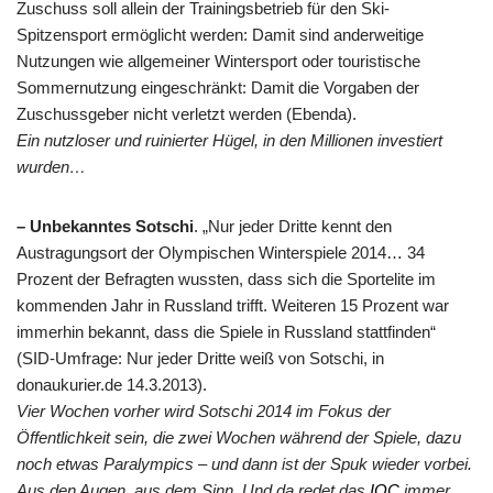
Zuschuss soll allein der Trainingsbetrieb für den Ski-
Spitzensport ermöglicht werden: Damit sind anderweitige
Nutzungen wie allgemeiner Wintersport oder touristische
Sommernutzung eingeschränkt: Damit die Vorgaben der
Zuschussgeber nicht verletzt werden (Ebenda).
Ein nutzloser und ruinierter Hügel, in den Millionen investiert
wurden…
– Unbekanntes Sotschi
.
„Nur jeder Dritte kennt den
Austragungsort der Olympischen Winterspiele 2014… 34
Prozent der Befragten wussten, dass sich die Sportelite im
kommenden Jahr in Russland trifft. Weiteren 15 Prozent war
immerhin bekannt, dass die Spiele in Russland stattfinden“
(SID-Umfrage: Nur jeder Dritte weiß von Sotschi, in
donaukurier.de 14.3.2013).
Vier Wochen vorher wird Sotschi 2014 im Fokus der
Öffentlichkeit sein, die zwei Wochen während der Spiele, dazu
noch etwas Paralympics – und dann ist der Spuk wieder vorbei.
Aus den Augen, aus dem Sinn. Und da redet das
IOC
immer