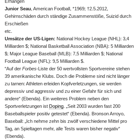
Erhängen
Junior Seau
, American Football, *1969; †2.5.2012,
Gehirnschäden durch ständige Zusammenstöße, Suizid durch
Erschießen
etc.
Umsätze der US-Ligen:
National Hockey League (NHL): 3,4
Milliarden $; National Basketball Association (NBA): 5 Milliarden
$; Major League Baseball (MLB): 7,5 Milliarden $; National
Football League (NFL): 9,5 Milliarden $.
“Auf der
Forbes
-Liste der 50 wertvollsten Sportvereine stehen
39 amerikanische Klubs. Doch die Probleme sind nicht länger
zu tarnen: Athleten erleiden Kopfverletzungen, sie werden
depressiv und aggressiv und zu einer Gefahr für sich und
andere“ (Ebenda). Ein weiteres Problem neben den
Sportverletzungen ist
Doping
. „Seit 2003 wurden fast 200
Baseballspieler positiv getestet“ (Ebenda). Bronson Arroyo,
Baseball: „Ich nehme zehn bis zwölf verschiedene Mittel pro
Tag, an Spieltagen mehr, alle Tests waren bisher negativ“
(Ebenda).