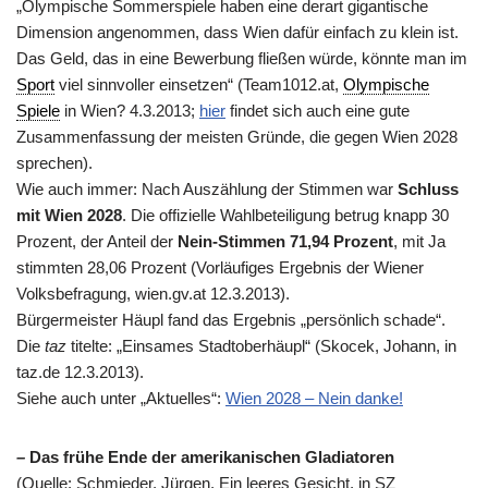
„Olympische Sommerspiele haben eine derart gigantische
Dimension angenommen, dass Wien dafür einfach zu klein ist.
Das Geld, das in eine Bewerbung fließen würde, könnte man im
Sport
viel sinnvoller einsetzen“ (Team1012.at,
Olympische
Spiele
in Wien? 4.3.2013;
hier
findet sich auch eine gute
Zusammenfassung der meisten Gründe, die gegen Wien 2028
sprechen).
Wie auch immer: Nach Auszählung der Stimmen war
Schluss
mit Wien 2028
. Die offizielle Wahlbeteiligung betrug knapp 30
Prozent, der Anteil der
Nein-Stimmen 71,94 Prozent
, mit Ja
stimmten 28,06 Prozent (Vorläufiges Ergebnis der Wiener
Volksbefragung, wien.gv.at 12.3.2013).
Bürgermeister Häupl fand das Ergebnis „persönlich schade“.
Die
taz
titelte: „Einsames Stadtoberhäupl“ (Skocek, Johann, in
taz.de 12.3.2013).
Siehe auch unter „Aktuelles“:
Wien 2028 – Nein danke!
–
Das frühe Ende der amerikanischen Gladiatoren
(Quelle: Schmieder, Jürgen, Ein leeres Gesicht, in SZ