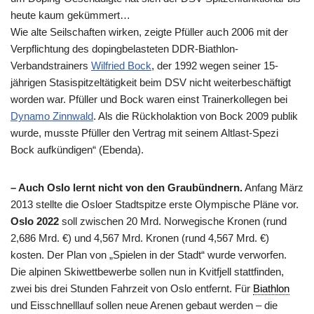
heute kaum gekümmert…
Wie alte Seilschaften wirken, zeigte Pfüller auch 2006 mit der
Verpflichtung des dopingbelasteten DDR-Biathlon-
Verbandstrainers
Wilfried Bock
, der 1992 wegen seiner 15-
jährigen Stasispitzeltätigkeit beim DSV nicht weiterbeschäftigt
worden war. Pfüller und Bock waren einst Trainerkollegen bei
Dynamo Zinnwald
. Als die Rückholaktion von Bock 2009 publik
wurde, musste Pfüller den Vertrag mit seinem Altlast-Spezi
Bock aufkündigen“ (Ebenda).
– Auch Oslo lernt nicht von den Graubündnern.
Anfang März
2013 stellte die Osloer Stadtspitze erste Olympische Pläne vor.
Oslo 2022
soll zwischen 20 Mrd. Norwegische Kronen (rund
2,686 Mrd. €) und 4,567 Mrd. Kronen (rund 4,567 Mrd. €)
kosten. Der Plan von „Spielen in der Stadt“ wurde verworfen.
Die alpinen Skiwettbewerbe sollen nun in Kvitfjell stattfinden,
zwei bis drei Stunden Fahrzeit von Oslo entfernt. Für
Biathlon
und Eisschnelllauf sollen neue Arenen gebaut werden – die