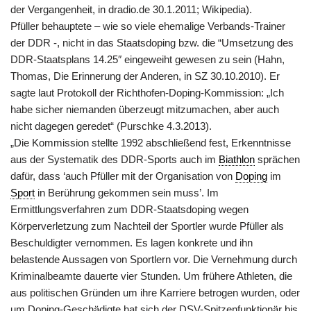
der Vergangenheit, in dradio.de 30.1.2011; Wikipedia).
Pfüller behauptete – wie so viele ehemalige Verbands-Trainer
der DDR -, nicht in das Staatsdoping bzw. die “Umsetzung des
DDR-Staatsplans 14.25″ eingeweiht gewesen zu sein (Hahn,
Thomas, Die Erinnerung der Anderen, in SZ 30.10.2010). Er
sagte laut Protokoll der Richthofen-Doping-Kommission: „Ich
habe sicher niemanden überzeugt mitzumachen, aber auch
nicht dagegen geredet“ (Purschke 4.3.2013).
„Die Kommission stellte 1992 abschließend fest, Erkenntnisse
aus der Systematik des DDR-Sports auch im
Biathlon
sprächen
dafür, dass ‘auch Pfüller mit der Organisation von
Doping
im
Sport
in Berührung gekommen sein muss’. Im
Ermittlungsverfahren zum DDR-Staatsdoping wegen
Körperverletzung zum Nachteil der Sportler wurde Pfüller als
Beschuldigter vernommen. Es lagen konkrete und ihn
belastende Aussagen von Sportlern vor. Die Vernehmung durch
Kriminalbeamte dauerte vier Stunden. Um frühere Athleten, die
aus politischen Gründen um ihre Karriere betrogen wurden, oder
um Doping-Geschädigte hat sich der DSV-Spitzenfunktionär bis