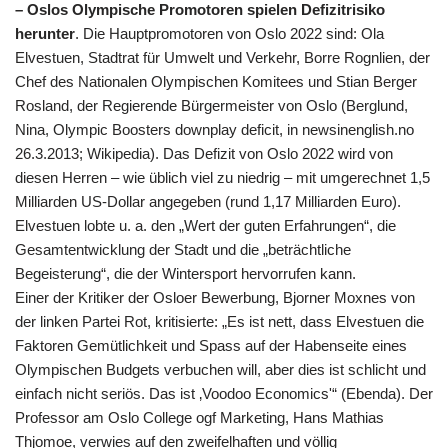
– Oslos Olympische Promotoren spielen Defizitrisiko
herunter
. Die Hauptpromotoren von Oslo 2022 sind: Ola
Elvestuen, Stadtrat für Umwelt und Verkehr, Borre Rognlien, der
Chef des Nationalen Olympischen Komitees und Stian Berger
Rosland, der Regierende Bürgermeister von Oslo (Berglund,
Nina, Olympic Boosters downplay deficit, in newsinenglish.no
26.3.2013; Wikipedia). Das Defizit von Oslo 2022 wird von
diesen Herren – wie üblich viel zu niedrig – mit umgerechnet 1,5
Milliarden US-Dollar angegeben (rund 1,17 Milliarden Euro).
Elvestuen lobte u. a. den „Wert der guten Erfahrungen“, die
Gesamtentwicklung der Stadt und die „beträchtliche
Begeisterung“, die der Wintersport hervorrufen kann.
Einer der Kritiker der Osloer Bewerbung, Bjorner Moxnes von
der linken Partei Rot, kritisierte: „Es ist nett, dass Elvestuen die
Faktoren Gemütlichkeit und Spass auf der Habenseite eines
Olympischen Budgets verbuchen will, aber dies ist schlicht und
einfach nicht seriös. Das ist ‚Voodoo Economics'“ (Ebenda). Der
Professor am Oslo College ogf Marketing, Hans Mathias
Thjomoe, verwies auf den zweifelhaften und völlig