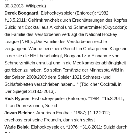
30.3.2013; Wikipedia)
Derek Boogaard
, Eishockeyspieler (Enforcer): *1982,
†13.5.2011: Gehirnkrankheit durch Erschütterungen des Kopfes;
Suizid mit Cocktail aus Alkohol und Schmerzmittel (Oxycodon);
die Familie des Verstorbenen verklagt die
National Hockey
League (NHL). „Die Familie des Verstorbenen reichte
vergangene Woche bei einem Gericht in Chikago eine Klage ein,
in der sie die NHL beschuldigt, Boogaard zur Einnahme von
Schmerzmitteln ermutigt und in die Medikamentenabhängigkeit
getrieben zu haben. So sollen Temärzte der Minnesota Wild in
der Saison 2008/2009 dem Spieler 1021 Schmerz- und
Schlaftabletten verschrieben haben…“ (Tödlicher Cocktail, in
Der Spiegel 21/18.5.2013).
Rick Rypien
, Eishockeyspieler (Enforcer): *1984; †15.8.2011,
litt an Depressionen, Suizid
Jovan Belcher
, American Football: *1987; †1.12.2012;
erschoss erst seine Freundin, dann sich selbst
Wade Belak
, Eishockeyspieler, *1976; †31.8.2011: Suizid durch