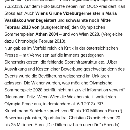
7.3.2013). Auf dem Foto tauchte neben ihm ÖOC-Präsident Karl
Stoss auf. Auch
Wiens Grüne Vizebürgermeisterin
Maria
Vassilakou war
begeistert
und
schwärmte noch Mitte
Februar 2013 von
(ausgerechnet!) den Olympischen
Sommerspielen
Athen 2004
– und von Wien 2028. (Vergleiche
dazu Chronologie Februar 2013).
Nun gab es im Vorfeld reichlich Kritik in der österreichischen
Presse – mit Verweisen auf die immens gestiegenen
Sicherheitskosten, die fehlende Sportinfrastruktur etc. „Über
Auswirkung und Kosten einer Bewerbung geschweige denn des
Events wurde die Bevölkerung weitgehend im Unklaren
gelassen. Die Wiener wurden, was mögliche Olympische
Sommerspiele 2028 betrifft, nicht mit zuviel Information verwirrt“
(Neumann, Fritz, Wenn Wien die Weichen stellt, weitet sich
Olympia-Frage aus, in derstandard.at. 6.3.2013). SP-
Klubobmann Schicker sprach von 80 bis 100 Millionen Euro (!)
Bewerbungskosten, Sportstadtrat Christian Oxonitsch von 20
bis 25 Millionen Euro. „Die Differenz blieb unerklärt“ (Ebenda).