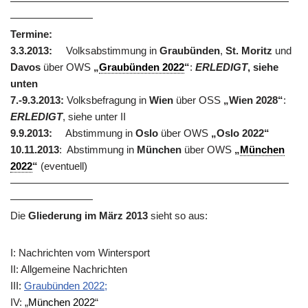
———————————————————————————
————————
Termine:
3.3.2013:
Volksabstimmung in
Graubünden
,
St. Moritz
und
Davos
über
OWS
„
Graubünden 2022
“
:
ERLEDIGT
, siehe
unten
7.-9.3.2013:
Volksbefragung in
Wien
über OSS
„Wien 2028“
:
ERLEDIGT
, siehe unter II
9.9.2013:
Abstimmung in
Oslo
über OWS
„Oslo 2022“
10.11.2013
: Abstimmung in
München
über OWS
„
München
2022
“
(eventuell)
———————————————————————————
————————
Die
Gliederung im März 2013
sieht so aus:
I: Nachrichten vom Wintersport
II: Allgemeine Nachrichten
III:
Graubünden 2022;
IV: „
München 2022
“