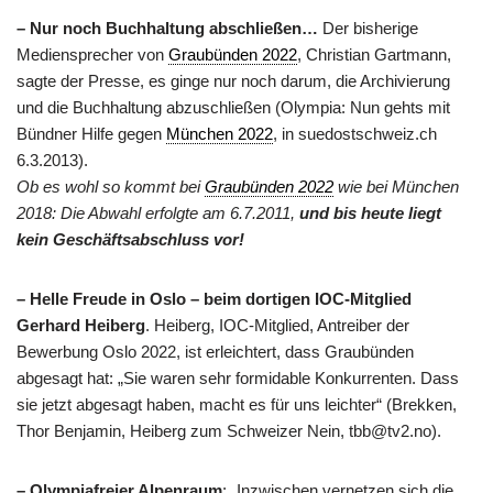
– Nur noch Buchhaltung abschließen…
Der bisherige
Mediensprecher von
Graubünden 2022
, Christian Gartmann,
sagte der Presse, es ginge nur noch darum, die Archivierung
und die Buchhaltung abzuschließen (Olympia: Nun gehts mit
Bündner Hilfe gegen
München 2022
, in suedostschweiz.ch
6.3.2013).
Ob es wohl so kommt bei
Graubünden 2022
wie bei München
2018: Die Abwahl erfolgte am 6.7.2011,
und bis heute liegt
kein Geschäftsabschluss vor!
– Helle Freude in Oslo – beim dortigen IOC-Mitglied
Gerhard Heiberg
. Heiberg, IOC-Mitglied, Antreiber der
Bewerbung Oslo 2022, ist erleichtert, dass Graubünden
abgesagt hat: „Sie waren sehr formidable Konkurrenten. Dass
sie jetzt abgesagt haben, macht es für uns leichter“ (Brekken,
Thor Benjamin, Heiberg zum Schweizer Nein, tbb@tv2.no).
– Olympiafreier Alpenraum
: „Inzwischen vernetzen sich die