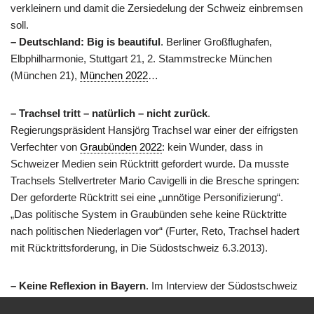
verkleinern und damit die Zersiedelung der Schweiz einbremsen
soll.
– Deutschland: Big is beautiful
. Berliner Großflughafen,
Elbphilharmonie, Stuttgart 21, 2. Stammstrecke München
(München 21),
München 2022
…
– Trachsel tritt – natürlich – nicht zurück
.
Regierungspräsident Hansjörg Trachsel war einer der eifrigsten
Verfechter von
Graubünden 2022
: kein Wunder, dass in
Schweizer Medien sein Rücktritt gefordert wurde. Da musste
Trachsels Stellvertreter Mario Cavigelli in die Bresche springen:
Der geforderte Rücktritt sei eine „unnötige Personifizierung“.
„Das politische System in Graubünden sehe keine Rücktritte
nach politischen Niederlagen vor“ (Furter, Reto, Trachsel hadert
mit Rücktrittsforderung, in Die Südostschweiz 6.3.2013).
– Keine Reflexion in Bayern
. Im Interview der Südostschweiz
habe ich über die Situation in Bayern gesagt: „Tatsächlich