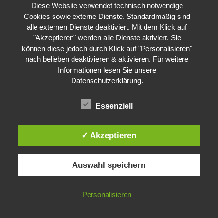
jubilieren die Promotoren jetzt. Allerdings fragt in Bayern
Diese Website verwendet technisch notwendige
niemand, wieso die Bündnerinnen und Bündner die Spiele nicht
Cookies sowie externe Dienste. Standardmäßig sind
alle externen Dienste deaktiviert. Mit dem Klick auf
wollten“ (Berger, Olivier, Im Alpenraum schließen sich die
"Akzeptieren" werden alle Dienste aktiviert. Sie
Reihen gegen Olympia, in Die Südostschweiz 6.3.2013).
können diese jedoch durch Klick auf "Personalisieren"
nach belieben deaktivieren & aktivieren. Für weitere
– Interview mit Jon Pult
. Der Graubündner SP-Präsident Jon
Informationen lesen Sie unsere
Pult wies auf wichtige Argumente gegen
Graubünden 2022
hin:
Datenschutzerklärung
.
Das
IOC
hat aus den Spielen „eine gigantische
Kommerzmaschine gemacht. Die Werte des Sports sind
Essenziell
nebensächlich geworden.“ – „Wir mussten auf die
Propagandabotschaft der Befürworter, es sei möglich, kleine,
✓ Akzeptieren
nachhaltige, umweltfreundliche Spiele zu machen, reagieren.
Sie hatten das Gegenteil von dem erzählt, was
Olympische
Spiele
in Wirklichkeit sind. Wir mussten das wahre Gesicht der
Auswahl speichern
Olympischen Spiele zeigen… Die Rahmenbedingungen legt
noch immer das
IOC
fest, und da ist von Kehrtwende keine
Spur.“ – „Unsere Hauptargumentation war nun mal die, dass
Personalisieren
Olympia unter den heutigen
IOC
-Bedingungen nicht nachhaltig
sein kann… Aber der Gigantismus, die Geldverschwendung und