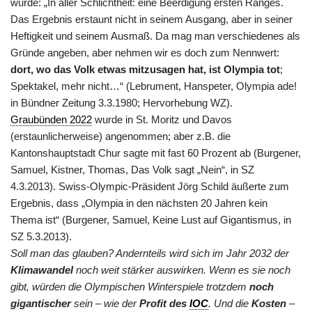
wurde: „In aller Schlichtheit: eine Beerdigung ersten Ranges.
Das Ergebnis erstaunt nicht in seinem Ausgang, aber in seiner
Heftigkeit und seinem Ausmaß. Da mag man verschiedenes als
Gründe angeben, aber nehmen wir es doch zum Nennwert:
dort, wo das Volk etwas mitzusagen hat, ist Olympia tot
;
Spektakel, mehr nicht…“ (Lebrument, Hanspeter, Olympia ade!
in Bündner Zeitung 3.3.1980; Hervorhebung WZ).
Graubünden 2022
wurde in St. Moritz und Davos
(erstaunlicherweise) angenommen; aber z.B. die
Kantonshauptstadt Chur sagte mit fast 60 Prozent ab (Burgener,
Samuel, Kistner, Thomas, Das Volk sagt „Nein“, in SZ
4.3.2013). Swiss-Olympic-Präsident Jörg Schild äußerte zum
Ergebnis, dass „Olympia in den nächsten 20 Jahren kein
Thema ist“ (Burgener, Samuel, Keine Lust auf Gigantismus, in
SZ 5.3.2013).
Soll man das glauben? Andernteils wird sich im Jahr 2032 der
Klimawandel
noch weit stärker auswirken. Wenn es sie noch
gibt, würden die Olympischen Winterspiele trotzdem
noch
gigantischer
sein – wie der
Profit des
IOC
. Und die
Kosten
–