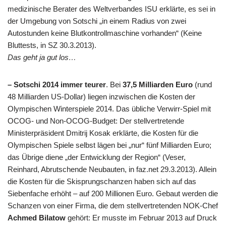
medizinische Berater des Weltverbandes ISU erklärte, es sei in
der Umgebung von Sotschi „in einem Radius von zwei
Autostunden keine Blutkontrollmaschine vorhanden“ (Keine
Bluttests, in SZ 30.3.2013).
Das geht ja gut los…
– Sotschi 2014 immer teurer
. Bei
37,5 Milliarden Euro
(rund
48 Milliarden US-Dollar) liegen inzwischen die Kosten der
Olympischen Winterspiele 2014. Das übliche Verwirr-Spiel mit
OCOG- und Non-OCOG-Budget: Der stellvertretende
Ministerpräsident Dmitrij Kosak erklärte, die Kosten für die
Olympischen Spiele selbst lägen bei „nur“ fünf Milliarden Euro;
das Übrige diene „der Entwicklung der Region“ (Veser,
Reinhard, Abrutschende Neubauten, in faz.net 29.3.2013). Allein
die Kosten für die Skisprungschanzen haben sich auf das
Siebenfache erhöht – auf 200 Millionen Euro. Gebaut werden die
Schanzen von einer Firma, die dem stellvertretenden NOK-Chef
Achmed Bilatow
gehört: Er musste im Februar 2013 auf Druck