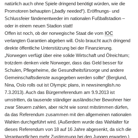
natürlich auch ohne Spiele dringend benötigt würden, wie die
Promotoren behaupten („badly needed“). Eröffnungs- und
Schlussfeier fändenentweder im nationalen Fußballstadion –
oder in einem neuen Stadion statt!
Offen ist noch, ob der norwegische Staat die vom
IOC
verlangten Garantien abgeben will. Oslo braucht auch dringend
direkte öffentliche Unterstützung bei der Finanzierung.
„Norwegen verfügt über eine solide Wirtschaft und Ölreichtum;
trotzdem denken viele Norweger, dass das Geld besser für
Schulen, Pflegeheime, die Gesundheitsfürsorge und andere
Gemeinschaftsdienste ausgegeben werden sollte“ (Berglund,
Nina, Oslo rolls out ist Olympic plans, in newsinenglish.no
7.3.2013). Auch das Bürgerreferendum am 9.9.2013 ist
umstritten, da tausende ständiger ausländischer Bewohner hier
zwar Steuern zahlen, aber nicht wie sonst mitstimmen dürfen,
da das Referendum zusammen mit den allgemeinen nationalen
Wahlen durchgeführt wird. (Außerdem wurde das Wahlalter für
dieses Referendum von 18 auf 16 Jahre abgesenkt, da sich die
Verantwortlichen mehr Zustimmung bei den Jungen erwarten.)