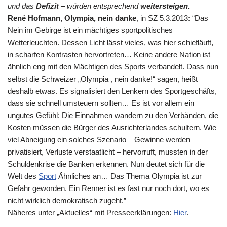
und das
Defizit
– würden entsprechend
weitersteigen
.
René Hofmann, Olympia, nein danke
, in SZ 5.3.2013: “Das
Nein im Gebirge ist ein mächtiges sportpolitisches
Wetterleuchten. Dessen Licht lässt vieles, was hier schiefläuft,
in scharfen Kontrasten hervortreten… Keine andere Nation ist
ähnlich eng mit den Mächtigen des Sports verbandelt. Dass nun
selbst die Schweizer „Olympia , nein danke!“ sagen, heißt
deshalb etwas. Es signalisiert den Lenkern des Sportgeschäfts,
dass sie schnell umsteuern sollten… Es ist vor allem ein
ungutes Gefühl: Die Einnahmen wandern zu den Verbänden, die
Kosten müssen die Bürger des Ausrichterlandes schultern. Wie
viel Abneigung ein solches Szenario – Gewinne werden
privatisiert, Verluste verstaatlicht – hervorruft, mussten in der
Schuldenkrise die Banken erkennen. Nun deutet sich für die
Welt des
Sport
Ähnliches an… Das Thema Olympia ist zur
Gefahr geworden. Ein Renner ist es fast nur noch dort, wo es
nicht wirklich demokratisch zugeht.”
Näheres unter „Aktuelles“ mit Presseerklärungen:
Hier
.