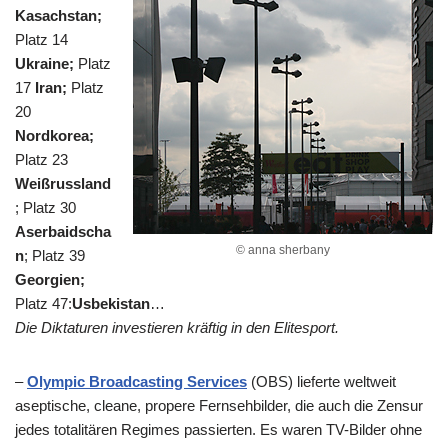
Kasachstan;
Platz 14
Ukraine;
Platz
17
Iran;
Platz
20
Nordkorea;
Platz 23
Weißrussland
; Platz 30
Aserbaidscha
© anna sherbany
n
;
Platz 39
Georgien;
Platz 47:
Usbekistan
…
Die Diktaturen investieren kräftig in den Elitesport.
–
Olympic Broadcasting Services
(OBS) lieferte weltweit
aseptische, cleane, propere Fernsehbilder, die auch die Zensur
jedes totalitären Regimes passierten. Es waren TV-Bilder ohne