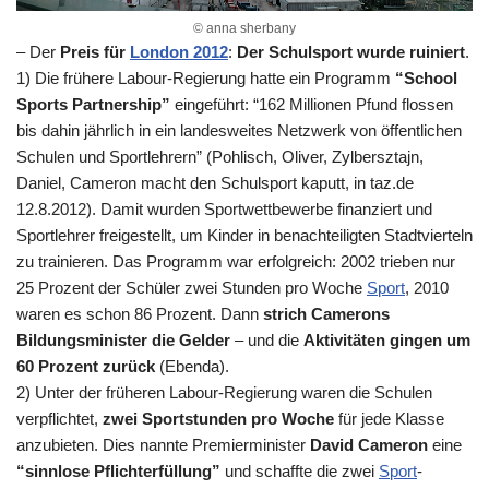
© anna sherbany
– Der
Preis für
London 2012
:
Der Schulsport wurde ruiniert
.
1) Die frühere Labour-Regierung hatte ein Programm
“School
Sports Partnership”
eingeführt: “162 Millionen Pfund flossen
bis dahin jährlich in ein landesweites Netzwerk von öffentlichen
Schulen und Sportlehrern” (Pohlisch, Oliver, Zylbersztajn,
Daniel, Cameron macht den Schulsport kaputt, in taz.de
12.8.2012). Damit wurden Sportwettbewerbe finanziert und
Sportlehrer freigestellt, um Kinder in benachteiligten Stadtvierteln
zu trainieren. Das Programm war erfolgreich: 2002 trieben nur
25 Prozent der Schüler zwei Stunden pro Woche
Sport
, 2010
waren es schon 86 Prozent. Dann
strich Camerons
Bildungsminister die Gelder
– und die
Aktivitäten gingen um
60 Prozent zurück
(Ebenda).
2) Unter der früheren Labour-Regierung waren die Schulen
verpflichtet,
zwei Sportstunden pro Woche
für jede Klasse
anzubieten. Dies nannte Premierminister
David Cameron
eine
“sinnlose Pflichterfüllung”
und schaffte die zwei
Sport
-