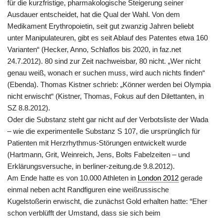
für die kurzfristige, pharmakologische Steigerung seiner
Ausdauer entscheidet, hat die Qual der Wahl. Von dem
Medikament Erythropoietin, seit gut zwanzig Jahren beliebt
unter Manipulateuren, gibt es seit Ablauf des Patentes etwa 160
Varianten“ (Hecker, Anno, Schlaflos bis 2020, in faz.net
24.7.2012). 80 sind zur Zeit nachweisbar, 80 nicht. „Wer nicht
genau weiß, wonach er suchen muss, wird auch nichts finden“
(Ebenda). Thomas Kistner schrieb: „Könner werden bei Olympia
nicht erwischt“ (Kistner, Thomas, Fokus auf den Dilettanten, in
SZ 8.8.2012).
Oder die Substanz steht gar nicht auf der Verbotsliste der Wada
– wie die experimentelle Substanz S 107, die ursprünglich für
Patienten mit Herzrhythmus-Störungen entwickelt wurde
(Hartmann, Grit, Weinreich, Jens, Bolts Fabelzeiten – und
Erklärungsversuche, in berliner-zeitung.de 9.8.2012).
Am Ende hatte es von 10.000 Athleten in
London 2012
gerade
einmal neben acht Randfiguren eine weißrussische
Kugelstoßerin erwischt, die zunächst Gold erhalten hatte: “Eher
schon verblüfft der Umstand, dass sie sich beim