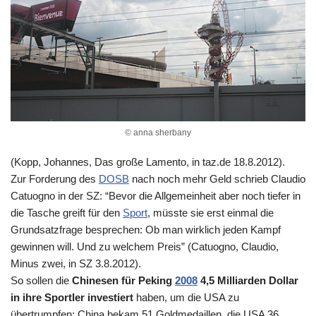
© anna sherbany
(Kopp, Johannes, Das große Lamento, in taz.de 18.8.2012).
Zur Forderung des
DOSB
nach noch mehr Geld schrieb Claudio
Catuogno in der SZ: “Bevor die Allgemeinheit aber noch tiefer in
die Tasche greift für den
Sport
, müsste sie erst einmal die
Grundsatzfrage besprechen: Ob man wirklich jeden Kampf
gewinnen will. Und zu welchem Preis” (Catuogno, Claudio,
Minus zwei, in SZ 3.8.2012).
So sollen die
Chinesen für Peking
2008
4,5 Milliarden Dollar
in ihre Sportler investiert
haben, um die USA zu
übertrumpfen: China bekam 51 Goldmedaillen, die USA 36