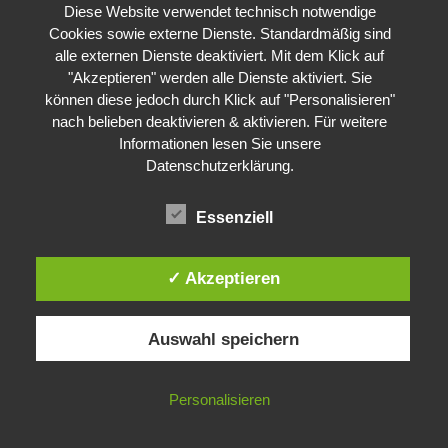
– 20
Diese Website verwendet technisch notwendige
Cookies sowie externe Dienste. Standardmäßig sind
alle externen Dienste deaktiviert. Mit dem Klick auf
– Olympische Bilder aus der Vergangenheit: Peking
2008
"Akzeptieren" werden alle Dienste aktiviert. Sie
Lang, lang ist es her: Olympische Sommerspiele Peking
2008
.
können diese jedoch durch Klick auf "Personalisieren"
Die Anlagen vergammeln und verfallen: siehe Fotos
hier
. Ob die
nach belieben deaktivieren & aktivieren. Für weitere
Londoner Arenen in vier Jahren auch so aussehen werden?
Informationen lesen Sie unsere
Datenschutzerklärung
.
Essenziell
✓ Akzeptieren
Auswahl speichern
Impressum
Datenschutzerklärung
©
Gesellschaft für ökologische Forschung e.V.
Personalisieren
Nicht angemeldet ->
Anmelden