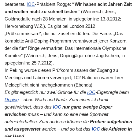
bearbeitet.
IOC
-Präsident Rogge:
“Wir haben acht Jahren Zeit
und wollen nicht zu schnell testen”
(Weinreich, Jens,
Goldmedaille nach 28 Monaten, in spiegelonline 13.8.2012;
Hervorhebung W.Z.). Es gibt bei
London 2012
„Prüfkommissare“, die nur zusehen dürfen. Die Farce: „Das
komplette Anti-Doping-Programm verantwortet jener Konzern,
der die fünf Ringe vermarktet: Das Internationale Olympische
Komitee“ (Weinreich, Jens, Dopingjäger ohne Jagdschein, in
spiegelonline 25.7.2012).
In Peking wurde diesen Prüfkommissaren der Zugang zu
Meetings und Laboren verweigert; 102 Nationen waren ihrer
Meldepflicht nicht nachgekommen (Ebenda).
Es gibt eigentlich nur zwei Gründe für die
IOC
-Eigenregie beim
Doping
– ohne Wada und Nada. Zum einen ist damit
gewährleistet, dass das
IOC
nur ganz wenige Doper
erwischen
muss – und kann so eine heile Sportwelt
aufrechterhalten. Zum anderen können die
Proben aufgehoben
und ausgewertet
werden – und so hat das
IOC
die Athleten in
der Hand
.