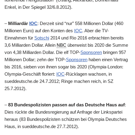
Enkel, in Der Spiegel 32/6.8.2012).
–
Milliardär
IOC
: Derzeit sind “nur” 558 Millionen Dollar (460
Millionen Euro) auf den Konten des
IOC
. Aber die TV-
Einnahmen für
Sotschi
2014 und Rio 2016 erbrachten bereits
3,6 Milliarden Dollar. Allein
NBC
überweist bis 2020 die Summe
von 4,38 Milliarden Dollar. Die elf TOP-
Sponsoren
bringen 957
Millionen Dollar; zehn der TOP-
Sponsoren
haben einen Vertrag
bis 2016, sieben von ihnen sogar bis 2020 (Olympia-London:
Olympia-Geschäft floriert:
IOC
-Rücklagen wachsen, in
sueddeutsche.de 24.7.2012; Ringe machen reich, in SZ
25.7.2012).
–
83 Bundespolizisten passen auf das Deutsche Haus auf
:
Dies rückte die Bundesregierung auf Anfrage der Linkspartei
heraus (83 Bundespolizisten schützen bei Olympia Deutsches
Haus, in sueddeutsche.de 27.7.2012).