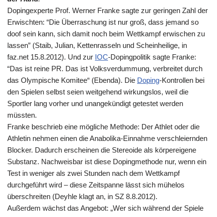
Dopingexperte Prof. Werner Franke sagte zur geringen Zahl der
Erwischten: “Die Überraschung ist nur groß, dass jemand so
doof sein kann, sich damit noch beim Wettkampf erwischen zu
lassen” (Staib, Julian, Kettenrasseln und Scheinheilige, in
faz.net 15.8.2012). Und zur
IOC
-Dopingpolitik sagte Franke:
“Das ist reine PR. Das ist Volksverdummung, verbreitet durch
das Olympische Komitee“ (Ebenda). Die
Doping
-Kontrollen bei
den Spielen selbst seien weitgehend wirkungslos, weil die
Sportler lang vorher und unangekündigt getestet werden
müssten.
Franke beschrieb eine mögliche Methode: Der Athlet oder die
Athletin nehmen einen die Anabolika-Einnahme verschleiernden
Blocker. Dadurch erscheinen die Stereoide als körpereigene
Substanz. Nachweisbar ist diese Dopingmethode nur, wenn ein
Test in weniger als zwei Stunden nach dem Wettkampf
durchgeführt wird – diese Zeitspanne lässt sich mühelos
überschreiten (Deyhle klagt an, in SZ 8.8.2012).
Außerdem wächst das Angebot: „Wer sich während der Spiele