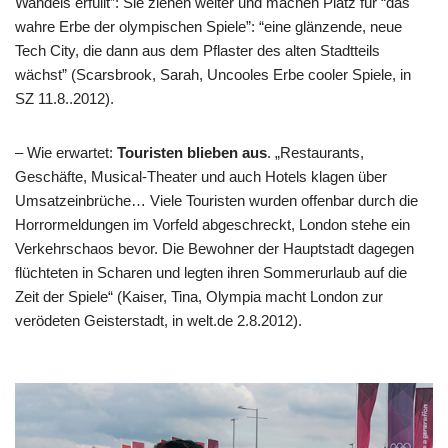
Wandels erfüllt”: Sie ziehen weiter und machen Platz für “das
wahre Erbe der olympischen Spiele”: “eine glänzende, neue
Tech City, die dann aus dem Pflaster des alten Stadtteils
wächst” (Scarsbrook, Sarah, Uncooles Erbe cooler Spiele, in
SZ 11.8..2012).
– Wie erwartet:
Touristen blieben aus
. „Restaurants,
Geschäfte, Musical-Theater und auch Hotels klagen über
Umsatzeinbrüche… Viele Touristen wurden offenbar durch die
Horrormeldungen im Vorfeld abgeschreckt, London stehe ein
Verkehrschaos bevor. Die Bewohner der Hauptstadt dagegen
flüchteten in Scharen und legten ihren Sommerurlaub auf die
Zeit der Spiele“ (Kaiser, Tina, Olympia macht London zur
verödeten Geisterstadt, in welt.de 2.8.2012).