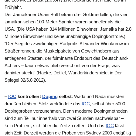
Frühjahr.
Der Jamaikaner Usain Bolt bekam drei Goldmedaillen; die vier
jamaikanischen 100-Meter-Sprinter waren schneller als die
USA. (Die USA haben 314 Millionen Einwohner; Jamaika hat 2,8
Millionen Einwohner und keine unabhängige Dopingkontrolle.)
“Der Sieg des zwielichtigen Radprofis Alexander Winokurow im
Straßenrennen, die Muskelpakete von Gewichthebern aus
entlegenen Staaten, der fulminante Endspurt des Deutschland-
Achters – kaum etwas blieb verschont von der Frage, was
dahinter steckt” (Hacke, Detllef, Wunderkinderspiele, in Der
Spiegel 32/6.8.2012).
–
IOC
kontrolliert
Doping
selbst
: Wada und Nada mussten
draußen bleiben. Stolz verkündete das
IOC
, selbst über 5000
Dopingproben vorzunehmen. Denn moderne Dopingmethoden
sind zum Teil nur innerhalb von zwei Stunden nachweisbar –
kein Problem, sich über die Zeit zu retten. Und das
IOC
lässt
sich Zeit: Derzeit werden die Proben von Sydney 2000 endgültig