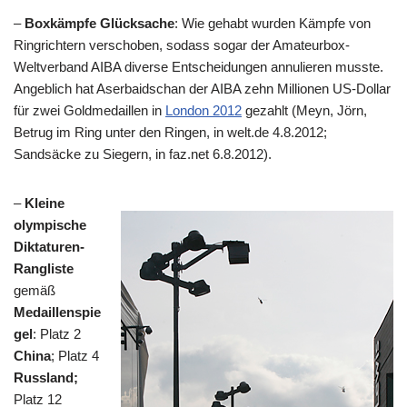
–
Boxkämpfe Glücksache
: Wie gehabt wurden Kämpfe von
Ringrichtern verschoben, sodass sogar der Amateurbox-
Weltverband AIBA diverse Entscheidungen annulieren musste.
Angeblich hat Aserbaidschan der AIBA zehn Millionen US-Dollar
für zwei Goldmedaillen in
London 2012
gezahlt (Meyn, Jörn,
Betrug im Ring unter den Ringen, in welt.de 4.8.2012;
Sandsäcke zu Siegern, in faz.net 6.8.2012).
–
Kleine
olympische
Diktaturen-
Rangliste
gemäß
Medaillenspie
gel
: Platz 2
China
; Platz 4
Russland;
Platz 12