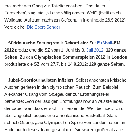
mal mehr den Gang zur Toilette erlauben. ‚Das da im
Fernsehen‘, sagt sie, ‚ist eine völlig andere Welt'“ (Hettfleisch,
Wolfgang, Auf zum nächsten Gefecht, in fr-online.de 26.9.2012).
Vergleiche:
Die Sport-Sender
–
Süddeutsche Zeitung stellt Rekord ein:
Zur
Fußball
-EM
2012
produzierte die SZ vom 1. Juni bis 3.
Juli 2012
:
129 ganze
Seiten
. Zu den
Olympischen Sommerspielen 2012 in London
produzierte die SZ vom 27.7. bis 14.8.2012:
129 ganze Seiten
.
–
Jubel-Sportjournalisten infiziert
. Selbst ansonsten kritische
Autoren gerieten in den olympischen Rausch. Zum Beispiel
Alexander Osang vom
Spiegel
, der zur Eröffnungsfeier
bemerkte: „Von der lässigen Eröffnungsshow an wusste jeder,
der dabei war, dass er sich im Herzen der Welt befindet.“ Und
über angeblich begeisterte amerikanische Basketball-Stars
schrieb Osang: „Die Olympischen Spiele von London haben am
Ende auch dieses Team geschluckt. Sie waren größer als alle