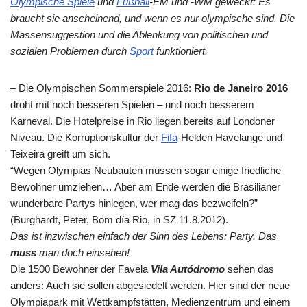
Olympische Spiele
und
Fußball
-EM und -WM geweckt: Es
braucht sie anscheinend, und wenn es nur olympische sind. Die
Massensuggestion und die Ablenkung von politischen und
sozialen Problemen durch
Sport
funktioniert.
– Die Olympischen Sommerspiele 2016:
Rio de Janeiro 2016
droht mit noch besseren Spielen – und noch besserem
Karneval. Die Hotelpreise in Rio liegen bereits auf Londoner
Niveau. Die Korruptionskultur der
Fifa
-Helden Havelange und
Teixeira greift um sich.
“Wegen Olympias Neubauten müssen sogar einige friedliche
Bewohner umziehen… Aber am Ende werden die Brasilianer
wunderbare Partys hinlegen, wer mag das bezweifeln?”
(Burghardt, Peter, Bom día Rio, in SZ 11.8.2012).
Das ist inzwischen einfach der Sinn des Lebens: Party. Das
muss
man doch einsehen!
Die 1500 Bewohner der Favela
Vila Autódromo
sehen das
anders: Auch sie sollen abgesiedelt werden. Hier sind der neue
Olympiapark mit Wettkampfstätten, Medienzentrum und einem