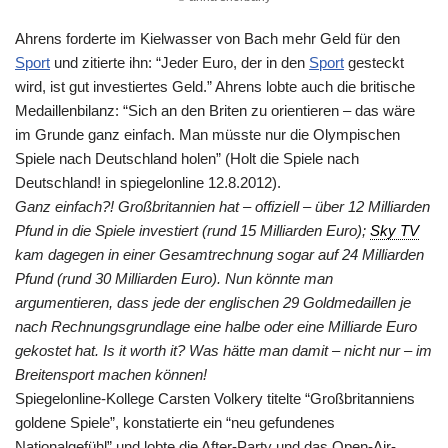
Ahrens forderte im Kielwasser von Bach mehr Geld für den
Sport
und zitierte ihn: “Jeder Euro, der in den
Sport
gesteckt
wird, ist gut investiertes Geld.” Ahrens lobte auch die britische
Medaillenbilanz: “Sich an den Briten zu orientieren – das wäre
im Grunde ganz einfach. Man müsste nur die Olympischen
Spiele nach Deutschland holen” (Holt die Spiele nach
Deutschland! in spiegelonline 12.8.2012).
Ganz einfach?! Großbritannien hat – offiziell – über 12 Milliarden
Pfund in die Spiele investiert (rund 15 Milliarden Euro);
Sky TV
kam dagegen in einer Gesamtrechnung sogar auf 24 Milliarden
Pfund (rund 30 Milliarden Euro). Nun könnte man
argumentieren, dass jede der englischen 29 Goldmedaillen je
nach Rechnungsgrundlage eine halbe oder eine Milliarde Euro
gekostet hat. Is it worth it? Was hätte man damit – nicht nur – im
Breitensport machen können!
Spiegelonline-Kollege Carsten Volkery titelte “Großbritanniens
goldene Spiele”, konstatierte ein “neu gefundenes
Nationalgefühl” und lobte die After-Party und das Open-Air-