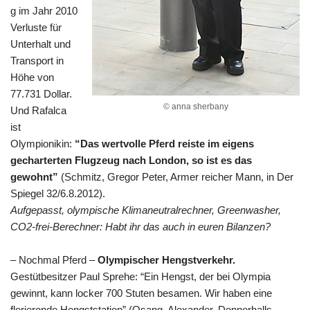
g im Jahr 2010
Verluste für
Unterhalt und
Transport in
Höhe von
77.731 Dollar.
© anna sherbany
Und Rafalca
ist
Olympionikin:
“Das wertvolle Pferd reiste im eigens
gecharterten Flugzeug nach London, so ist es das
gewohnt”
(Schmitz, Gregor Peter, Armer reicher Mann, in Der
Spiegel 32/6.8.2012).
Aufgepasst, olympische Klimaneutralrechner, Greenwasher,
CO2-frei-Berechner: Habt ihr das auch in euren Bilanzen?
– Nochmal Pferd –
Olympischer Hengstverkehr.
Gestütbesitzer Paul Sprehe: “Ein Hengst, der bei Olympia
gewinnt, kann locker 700 Stuten besamen. Wir haben eine
florierende Hengststation” (Osang, Alexander, Donnerhalls