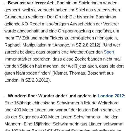
–
Bewusst verlieren
: Acht Badminton-Spielerinnen wurden
gesperrt, weil sie versucht haben. ihr Spiel aus strategischen
Gründen zu verlieren. Der Grund: Die bisher im Badminton
geltende KO-Regel mit sofortigem Ausscheiden der Verlierer
wurde abgeschafft und eine Gruppenregelung eingeführt, um
mehr TV-Zeit und mehr Tickets zu ermöglichen (Honigstein,
Raphael, Manipulation mit Ansage, in SZ 2.8.2012). “Und wer
zurecht beklagt, dass organisierte Wettbetrüger den
Sport
immer stärker bedrohen, dass diese Zockerbanden nicht mal
vor den Spielen halt machen, der weiß jetzt auch, dass sie dort
guten Nährboden finden” (Kistner, Thomas, Botschaft aus
London, in SZ 2.8.2012).
–
Wundern über Wunderkinder und andere in
London 2012
:
Eine 16jährige chinesische Schwimmerin lieferte Weltrekord
über 400 Meter Lagen und war auf der letzten Bahn schneller
als der Sieger des 400 Meter Lagen-Schwimmens – bei den
Männern. Eine 15jährige Schwimmerin aus Litauen schwamm
die 100 Meter Brust (1:05,47) zwei Sekunden schneller als im