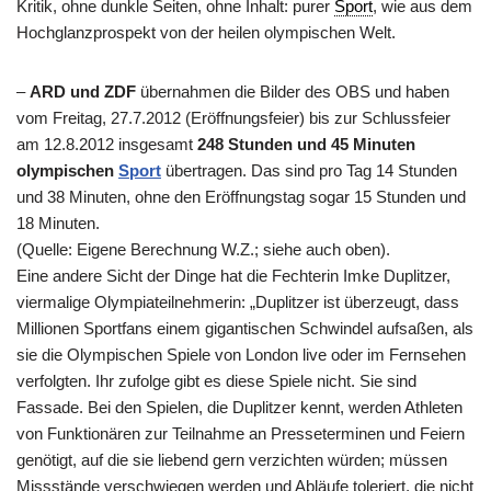
Kritik, ohne dunkle Seiten, ohne Inhalt: purer
Sport
, wie aus dem
Hochglanzprospekt von der heilen olympischen Welt.
–
ARD und ZDF
übernahmen die Bilder des OBS und haben
vom Freitag, 27.7.2012 (Eröffnungsfeier) bis zur Schlussfeier
am 12.8.2012 insgesamt
248 Stunden und 45 Minuten
olympischen
Sport
übertragen. Das sind pro Tag 14 Stunden
und 38 Minuten, ohne den Eröffnungstag sogar 15 Stunden und
18 Minuten.
(Quelle: Eigene Berechnung W.Z.; siehe auch oben).
Eine andere Sicht der Dinge hat die Fechterin Imke Duplitzer,
viermalige Olympiateilnehmerin: „Duplitzer ist überzeugt, dass
Millionen Sportfans einem gigantischen Schwindel aufsaßen, als
sie die Olympischen Spiele von London live oder im Fernsehen
verfolgten. Ihr zufolge gibt es diese Spiele nicht. Sie sind
Fassade. Bei den Spielen, die Duplitzer kennt, werden Athleten
von Funktionären zur Teilnahme an Presseterminen und Feiern
genötigt, auf die sie liebend gern verzichten würden; müssen
Missstände verschwiegen werden und Abläufe toleriert, die nicht