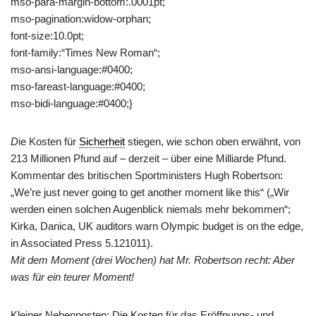
mso-para-margin-bottom:.0001pt;
mso-pagination:widow-orphan;
font-size:10.0pt;
font-family:“Times New Roman“;
mso-ansi-language:#0400;
mso-fareast-language:#0400;
mso-bidi-language:#0400;}
D
ie Kosten für
Sicherheit
stiegen, wie schon oben erwähnt, von
213 Millionen Pfund auf – derzeit – über eine Milliarde Pfund.
Kommentar des britischen Sportministers Hugh Robertson:
„We’re just never going to get another moment like this“ („Wir
werden einen solchen Augenblick niemals mehr bekommen“;
Kirka, Danica, UK auditors warn Olympic budget is on the edge,
in Associated Press 5.121011).
Mit dem Moment (drei Wochen) hat Mr. Robertson recht: Aber
was für ein teurer Moment!
Kleiner Nebenposten: Die Kosten für das Eröffnungs- und