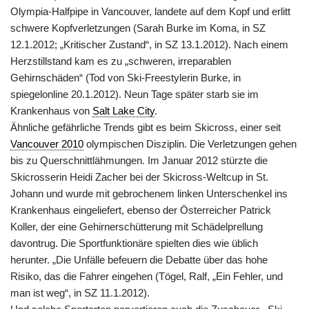
Olympia-Halfpipe in Vancouver, landete auf dem Kopf und erlitt
schwere Kopfverletzungen (Sarah Burke im Koma, in SZ
12.1.2012; „Kritischer Zustand“, in SZ 13.1.2012). Nach einem
Herzstillstand kam es zu „schweren, irreparablen
Gehirnschäden“ (Tod von Ski-Freestylerin Burke, in
spiegelonline 20.1.2012). Neun Tage später starb sie im
Krankenhaus von
Salt Lake City
.
Ähnliche gefährliche Trends gibt es beim Skicross, einer seit
Vancouver 2010
olympischen Disziplin. Die Verletzungen gehen
bis zu Querschnittlähmungen. Im Januar 2012 stürzte die
Skicrosserin Heidi Zacher bei der Skicross-Weltcup in St.
Johann und wurde mit gebrochenem linken Unterschenkel ins
Krankenhaus eingeliefert, ebenso der Österreicher Patrick
Koller, der eine Gehirnerschütterung mit Schädelprellung
davontrug. Die Sportfunktionäre spielten dies wie üblich
herunter. „Die Unfälle befeuern die Debatte über das hohe
Risiko, das die Fahrer eingehen (Tögel, Ralf, „Ein Fehler, und
man ist weg“, in SZ 11.1.2012).