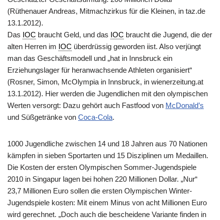
(Rüthenauer Andreas, Mitmachzirkus für die Kleinen, in taz.de
13.1.2012).
Das
IOC
braucht Geld, und das
IOC
braucht die Jugend, die der
alten Herren im
IOC
überdrüssig geworden iist. Also verjüngt
man das Geschäftsmodell und „hat in Innsbruck ein
Erziehungslager für heranwachsende Athleten organisiert“
(Rosner, Simon, McOlympia in Innsbruck, in wienerzeitung.at
13.1.2012). Hier werden die Jugendlichen mit den olympischen
Werten versorgt: Dazu gehört auch Fastfood von
McDonald’s
und Süßgetränke von
Coca-Cola
.
1000 Jugendliche zwischen 14 und 18 Jahren aus 70 Nationen
kämpfen in sieben Sportarten und 15 Disziplinen um Medaillen.
Die Kosten der ersten Olympischen Sommer-Jugendspiele
2010 in Singapur lagen bei hohen 220 Millionen Dollar. „Nur“
23,7 Millionen Euro sollen die ersten Olympischen Winter-
Jugendspiele kosten: Mit einem Minus von acht Millionen Euro
wird gerechnet. „Doch auch die bescheidene Variante finden in