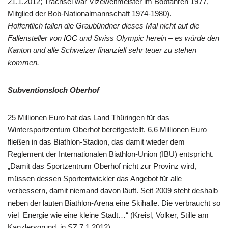
21.1.2012; Trachsel war Vizeweltmeister im Bobfahren 1977,
Mitglied der Bob-Nationalmannschaft 1974-1980).
Hoffentlich fallen die Graubündner dieses Mal nicht auf die
Fallensteller von
IOC
und Swiss Olympic herein – es würde den
Kanton und alle Schweizer finanziell sehr teuer zu stehen
kommen.
Subventionsloch Oberhof
25 Millionen Euro hat das Land Thüringen für das
Wintersportzentum Oberhof bereitgestellt. 6,6 Millionen Euro
fließen in das Biathlon-Stadion, das damit wieder dem
Reglement der Internationalen Biathlon-Union (IBU) entspricht.
„Damit das Sportzentrum Oberhof nicht zur Provinz wird,
müssen dessen Sportentwickler das Angebot für alle
verbessern, damit niemand davon läuft. Seit 2009 steht deshalb
neben der lauten Biathlon-Arena eine Skihalle. Die verbraucht so
viel Energie wie eine kleine Stadt…“ (Kreisl, Volker, Stille am
Kanzlersgrund, in SZ 7.1.2012).