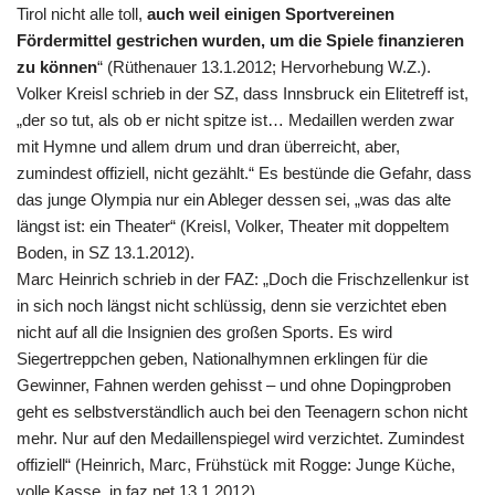
Tirol nicht alle toll,
auch weil einigen Sportvereinen
Fördermittel gestrichen wurden, um die Spiele finanzieren
zu können
“ (Rüthenauer 13.1.2012; Hervorhebung W.Z.).
Volker Kreisl schrieb in der SZ, dass Innsbruck ein Elitetreff ist,
„der so tut, als ob er nicht spitze ist… Medaillen werden zwar
mit Hymne und allem drum und dran überreicht, aber,
zumindest offiziell, nicht gezählt.“ Es bestünde die Gefahr, dass
das junge Olympia nur ein Ableger dessen sei, „was das alte
längst ist: ein Theater“ (Kreisl, Volker, Theater mit doppeltem
Boden, in SZ 13.1.2012).
Marc Heinrich schrieb in der FAZ: „Doch die Frischzellenkur ist
in sich noch längst nicht schlüssig, denn sie verzichtet eben
nicht auf all die Insignien des großen Sports. Es wird
Siegertreppchen geben, Nationalhymnen erklingen für die
Gewinner, Fahnen werden gehisst – und ohne Dopingproben
geht es selbstverständlich auch bei den Teenagern schon nicht
mehr. Nur auf den Medaillenspiegel wird verzichtet. Zumindest
offiziell“ (Heinrich, Marc, Frühstück mit Rogge: Junge Küche,
volle Kasse, in faz.net 13.1.2012).