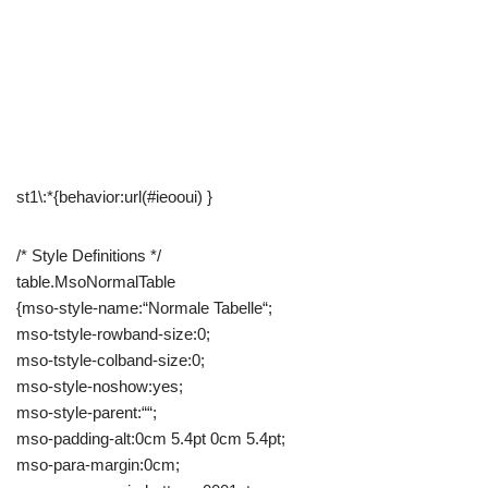
st1\:*{behavior:url(#ieooui) }
/* Style Definitions */
table.MsoNormalTable
{mso-style-name:“Normale Tabelle“;
mso-tstyle-rowband-size:0;
mso-tstyle-colband-size:0;
mso-style-noshow:yes;
mso-style-parent:““;
mso-padding-alt:0cm 5.4pt 0cm 5.4pt;
mso-para-margin:0cm;