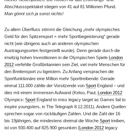
Abschlussspektakel stiegen von 41 auf 81 Millionen Pfund.
Man gönnt sich ja sonst nichts!
Zu allem Überfluss stimmt die Gleichung „mehr olympisches
Geld für den Spitzensport = mehr Sportbegeisterung“ gerade
nicht (wie übrigens auch an anderen olympischen
Austragungsorten festgestellt wurde). Denn gerade durch die
irrwitzig hohen Investitionen in die Olympischen Spiele
London
2012
verfehlte Großbritannien sein Ziel, viel mehr Menschen für
den Breitensport zu bgeistern. Zu Anfang versprachen die
Sportfunktionäre eine Million mehr Sporttreibende: Gerade
einmal 111.000 zählte der Vorsitzende von
Sport
England – und
dies mit einem immensen Aufwand (Kelso, Paul,
London 2012
Olympics:
Sport
England to miss legacy target as Games fail to
inspire youngsters, in The Telegraph 8.12.2011). Andere Quellen
sprechen sogar von rückläufigen Zahlen. Und die Zahl der 16
bis 19jährigen, die mindestens dreimal die Woche
Sport
treiben,
ist von 930.400 auf 825.900 gesunken (
London 2012
legacy