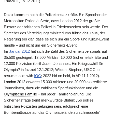
194/2011, 15.12.2011).
Dazu kommen noch die Polizeieinsatzkräfte. Ein Sprecher der
Metropolitan Police äußerte, dass
London 2012
der größte
Einsatz der britischen Polizei in Friedenszeiten sein werde. Der
Sprecher des Verteidigungsministeriums führte dazu aus, der
Regierung sei klar, dass es sich um ein Sport- und Kultur-Event
handle – und nicht um ein Sicherheits-Event.
Im
Januar 2012
hat sich die Zahl des Sicherheitspersonals auf
35.500 gesteigert: 13.500 Militärs, 10.000 Sicherheitskräfte und
12.000 Polizisten (Leithäuser, Johannes, Ein Kriegsschiff für
Olympia? in faz.net 12.1.2012; Wilson, Stephen, USOC to
resume talks with
IOC
; 2022 bid on hold, in AP 11.1.2012).
London 2012
erwartet 15.000 Athleten und 20.000 akkreditierte
Journalisten, dazu die zahllosen Sportfunktionäre und die
Olympische Familie
– bar jeder Familienplanung. Die
Sicherheitsfrage treibt merkwürdige Blüten: „So soll es
britischen Polizisten gelungen sein, erfolgreich eine
Bombenattrappe auf das Olympiagelände zu schmuggeln“