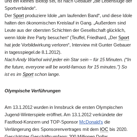
und ein kleines Biotop sei, ist nach Gebauer „die Lebenslüge der
Sportverbände“.
Der
Sport
produziere Idole „am laufenden Band“, und diese Idole
halten den ökonomischen Kreislauf in Gang. „Außerdem sind
Leute aus der obersten Schichten der Gesellschaft glücklich,
wenn Idole ihre Party besuchen“ (Teuffel, Friedhard, „Der
Sport
hat jede Vorbildwirkung verloren“, Interview mit Gunter Gebauer
in tagesspiegel.de 8.1.2012).
Nach Andy Warhol wird jeder ein Star sein – für 15 Minuten. (“In
the future, everyone will be world-famous for 15 minutes.”)
So
ist es im
Sport
schon lange.
Olympische Verführungen
Am 13.1.2012 wurden in Innsbruck die ersten Olympischen
Jugend-Winterspiele eröffnet. Am 13.1.2012 verkündete der
Fastfood-Konzern und TOP-Sponsor
McDonald’s
die
Verlängerung des Sponsorenvertrages mit dem
IOC
bis 2020.
Geschätzter Geschäftsumfang: 200 Millionen Dollar