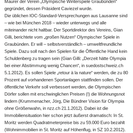
Maurer der Verein „Olympische Winterspiele Graubünden“
gegründet, dessen Präsident Caviezel wurde.
Di
e
üblichen IOC-Standard-Versprechungen aus Lausanne sind
– wie bei München 2018 – wieder unterwegs und alle
miteinander nicht haltbar. Der Sportdirektor des Vereins, Gian
Gilli, berichtete vom „großen Nutzen“ Olympischer Spiele in
Graubünden. Er will – selbstverständlich – umweltfreundliche
Spiele. Dazu soll nach den Spielen für die Öffentliche Hand kein
Schuldenberg zu tragen sein (Gian Gilli: „Derzeit hätte Olympia
bei einer Abstimmung wenig Chancen“, in suedostschweiz.ch
5.1.2012). Es sollen Spiele „retour à la nature“ werden, die zu 80
Prozent auf vorhandenen Sportanlagen stattfinden sollen. Der
öffentliche Verkehr soll verbessert werden, die Olympischen
Dörfer sollen mit erschwinglichen Preisen (!) die Wohnungsnot
lindern (Krummenacher, Jörg, Die Bündner Vision für Olympia
ohne Größenwahn, in nzz.ch 21.1.2012). Dabei ist die
Immobiliensituation hier schon jetzt äußerst dramatisch: In St.
Moritz werden Quadratmeterpreise bis zu 59.000 Euro bezahlt
(Wohnimmobilien in St. Moritz auf Höhenflug, in SZ 10.2.2012).