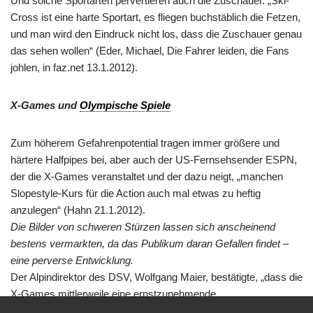
Und solche Sportarten pervertieren auch die Zuschauer. „Ski-
Cross ist eine harte Sportart, es fliegen buchstäblich die Fetzen,
und man wird den Eindruck nicht los, dass die Zuschauer genau
das sehen wollen“ (Eder, Michael, Die Fahrer leiden, die Fans
johlen, in faz.net 13.1.2012).
X-Games und
Olympische Spiele
Zum höherem Gefahrenpotential tragen immer größere und
härtere Halfpipes bei, aber auch der US-Fernsehsender ESPN,
der die X-Games veranstaltet und der dazu neigt, „manchen
Slopestyle-Kurs für die Action auch mal etwas zu heftig
anzulegen“ (Hahn 21.1.2012).
Die Bilder von schweren Stürzen lassen sich anscheinend
bestens vermarkten, da das Publikum daran Gefallen findet –
eine perverse Entwicklung.
Der Alpindirektor des DSV, Wolfgang Maier, bestätigte, „dass die
X-Games mittlerweile eine ernstzunehmende
Konkurrenzveranstaltung zu den Olympischen Spielen