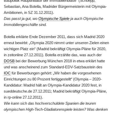
Baupolitik Hauptinitiator der Immobilienblase“ (Schoepp,
Sebastian, Ana Botella, Madrider Bürgermeisterin mit Olympia-
Ambitionen, in SZ 31.12.2011).
Das passt ja gut, wo
Olympische Spiele
ja auch Olympische
Immobiliengeschäfte sind.
Botella erklärte Ende Dezember 2011, dass sich Madrid 2020
erneut bewirbt: „Olympia 2020 nimmt unter unseren Zielen einen
wichtigen Platz ein“ (Madrid bekräftigt Olympia-Pläne für 2020,
in zeitonline 27.12.2011). Botella erzählte das, was auch der
DOSB
bei der Bewerbung München 2018 in etwa erklärt hatte
und was anscheinend zum Standard-EDV-Satzbaustein des
IOC
für Bewerbungen gehört: „Wir haben die vorgesehenen
Einrichtungen zu 80 Prozent fertiggestellt“ (Olympia – 2020-
Kandidatur: Madrid hält an Olympia-Kandidatur 2020 fest, in
sueddeutsche.de 27.12.2011; Madrid bekräftigt Olympia-Pläne,
in rp-online 27.12.2011).
Wie kann sich das hochverschuldete Spanien die teuren
olympischen High-Tech-Gladiatorenspiele leisten? Was denken