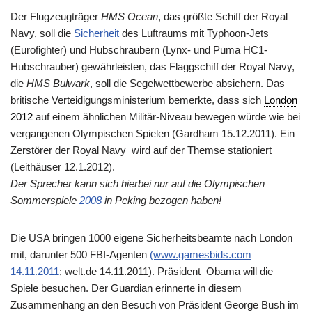
Der Flugzeugträger
HMS Ocean
, das größte Schiff der Royal
Navy, soll die
Sicherheit
des Luftraums mit Typhoon-Jets
(Eurofighter) und Hubschraubern (Lynx- und Puma HC1-
Hubschrauber) gewährleisten, das Flaggschiff der Royal Navy,
die
HMS Bulwark
, soll die Segelwettbewerbe absichern. Das
britische Verteidigungsministerium bemerkte, dass sich
London
2012
auf einem ähnlichen Militär-Niveau bewegen würde wie bei
vergangenen Olympischen Spielen (Gardham 15.12.2011). Ein
Zerstörer der Royal Navy wird auf der Themse stationiert
(Leithäuser 12.1.2012).
Der Sprecher kann sich hierbei nur auf die Olympischen
Sommerspiele
2008
in Peking bezogen haben!
Die USA bringen 1000 eigene Sicherheitsbeamte nach London
mit, darunter 500 FBI-Agenten
(www.gamesbids.com
14.11.2011
; welt.de 14.11.2011). Präsident Obama will die
Spiele besuchen. Der Guardian erinnerte in diesem
Zusammenhang an den Besuch von Präsident George Bush im