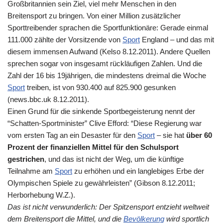
Großbritannien sein Ziel, viel mehr Menschen in den
Breitensport zu bringen. Von einer Million zusätzlicher
Sporttreibender sprachen die Sportfunktionäre: Gerade einmal
111.000 zählte der Vorsitzende von
Sport
England – und das mit
diesem immensen Aufwand (Kelso 8.12.2011). Andere Quellen
sprechen sogar von insgesamt rückläufigen Zahlen. Und die
Zahl der 16 bis 19jährigen, die mindestens dreimal die Woche
Sport
treiben, ist von 930.400 auf 825.900 gesunken
(news.bbc.uk 8.12.2011).
Einen Grund für die sinkende Sportbegeisterung nennt der
“Schatten-Sportminister” Clive Efford: “Diese Regierung war
vom ersten Tag an ein Desaster für den
Sport
– sie hat
über 60
Prozent der finanziellen Mittel für den Schulsport
gestrichen
, und das ist nicht der Weg, um die künftige
Teilnahme am
Sport
zu erhöhen und ein langlebiges Erbe der
Olympischen Spiele zu gewährleisten” (Gibson 8.12.2011;
Herborhebung W.Z.).
Das ist nicht verwunderlich: Der Spitzensport entzieht weltweit
dem Breitensport die Mittel, und die
Bevölkerung
wird sportlich