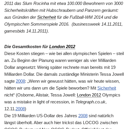
2011 das Slum Rocinha mit etwa 100.000 Bewohnern von 3000
Sicherheitskräften mit Hubschraubern und Panzern geräumt:
aus Gründen der
Sicherheit
für die Fußball-WM 2014 und die
Olympischen Sommerspiele 2016. (businessweek 14.11.2011,
gamesbids 14.11.2011).
Die Gesamtk
osten für
London 2012
Diese Kosten stiegen – wie bei allen olympischen Spielen – steil
an. Zu Beginn der Planung waren weniger als vier Milliarden
Dollar angesetzt: Wenig später rechnete man bereits mit 19
Milliarden Dollar. Die damals zuständige Ministerin Tessa Jowell
sagte
2008
: „Wenn wir gewusst hätten, was wir heute wissen,
hätten wir uns dann um die Spiele beworben? Mit
Sicherheit
nicht“ (Osborne, Alistair, Tessa Jowell:
London 2012
Olympics
was a mistake in light of recession, in
Telegraph.co.uk
,
12.11.
2008
)
Die 19 Milliarden US-Dollar des Jahres
2008
sind natürlich
längst überholt. Aber auch hier trickst das LOCOG zwischen