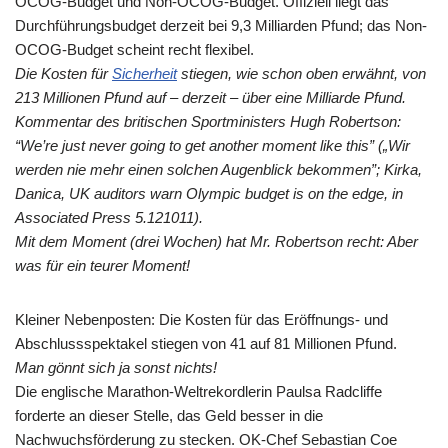
OCOG-Budget und Non-OCOG-Budget. Offiziell liegt das
Durchführungsbudget derzeit bei 9,3 Milliarden Pfund; das Non-
OCOG-Budget scheint recht flexibel.
Die Kosten für
Sicherheit
stiegen, wie schon oben erwähnt, von
213 Millionen Pfund auf – derzeit – über eine Milliarde Pfund.
Kommentar des britischen Sportministers Hugh Robertson:
“We’re just never going to get another moment like this” („Wir
werden nie mehr einen solchen Augenblick bekommen”; Kirka,
Danica, UK auditors warn Olympic budget is on the edge, in
Associated Press 5.121011).
Mit dem Moment (drei Wochen) hat Mr. Robertson recht: Aber
was für ein teurer Moment!
Kleiner Nebenposten: Die Kosten für das Eröffnungs- und
Abschlussspektakel stiegen von 41 auf 81 Millionen Pfund.
Man gönnt sich ja sonst nichts!
Die englische Marathon-Weltrekordlerin Paulsa Radcliffe
forderte an dieser Stelle, das Geld besser in die
Nachwuchsförderung zu stecken. OK-Chef Sebastian Coe