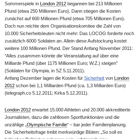
Sommerspiele in
London 2012
begannen bei 213 Millionen
Pfund (etwa 250 Millionen Euro). Dann stiegen die Kosten
zunächst auf 600 Millionen Pfund (etwa 705 Millionen Euro).
Doch nun reichte dem Organisationskomitee die Zahl von
10.000 Sicherheitsleuten nicht mehr: Das LOCOG forderte noch
zusätzlich 6000 Soldaten an. Allein diese Aufstockung kostet
weitere 100 Millionen Pfund. Der Stand Anfang November 2011:
“Alles zusammen könnte die Veranstaltung auf über eine
Milliarde Pfund (über 1175 Millionen Euro; W.Z.) steigen”
(Soldaten für Olympia, in SZ 5.11.2011).
Anfang Dezember lagen die Kosten für
Sicherheit
von
London
2012
schon bei 1,1 Milliarden Pfund (ca. 1,3 Milliarden Euro)
(telegraph.co 5.12.2011; Kirka 5.12.2011).
London 2012
erwartet 15.000 Athleten und 20.000 akkreditierte
Journalisten, dazu die zahllosen Sportfunktionäre und die
unzählige „
Olympische Familie
“ – bar jeder Familienplanung.
Die Sicherheitsfrage treibt merkwürdige Blüten: „So soll es