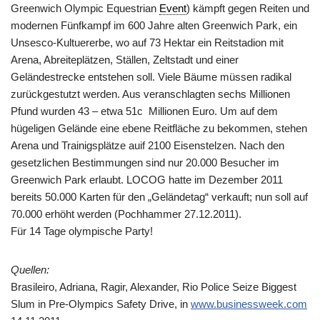
Greenwich Olympic Equestrian
Event
) kämpft gegen Reiten und
modernen Fünfkampf im 600 Jahre alten Greenwich Park, ein
Unsesco-Kultuererbe, wo auf 73 Hektar ein Reitstadion mit
Arena, Abreiteplätzen, Ställen, Zeltstadt und einer
Geländestrecke entstehen soll. Viele Bäume müssen radikal
zurückgestutzt werden. Aus veranschlagten sechs Millionen
Pfund wurden 43 – etwa 51c Millionen Euro. Um auf dem
hügeligen Gelände eine ebene Reitfläche zu bekommen, stehen
Arena und Trainigsplätze auif 2100 Eisenstelzen. Nach den
gesetzlichen Bestimmungen sind nur 20.000 Besucher im
Greenwich Park erlaubt. LOCOG hatte im Dezember 2011
bereits 50.000 Karten für den „Geländetag“ verkauft; nun soll auf
70.000 erhöht werden (Pochhammer 27.12.2011).
Für 14 Tage olympische Party!
Quellen:
Brasileiro, Adriana, Ragir, Alexander, Rio Police Seize Biggest
Slum in Pre-Olympics Safety Drive, in
www.businessweek.com