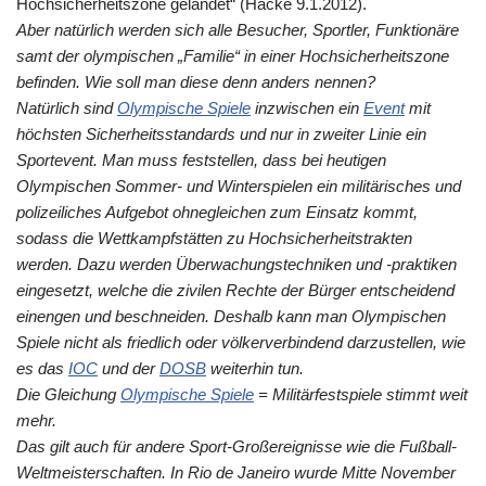
Hochsicherheitszone gelandet“ (Hacke 9.1.2012).
Aber natürlich werden sich alle Besucher, Sportler, Funktionäre
samt der olympischen „Familie“ in einer Hochsicherheitszone
befinden. Wie soll man diese denn anders nennen?
Natürlich sind
Olympische Spiele
inzwischen ein
Event
mit
höchsten Sicherheitsstandards und nur in zweiter Linie ein
Sportevent. Man muss feststellen, dass bei heutigen
Olympischen Sommer- und Winterspielen ein militärisches und
polizeiliches Aufgebot ohnegleichen zum Einsatz kommt,
sodass die Wettkampfstätten zu Hochsicherheitstrakten
werden. Dazu werden Überwachungstechniken und -praktiken
eingesetzt, welche die zivilen Rechte der Bürger entscheidend
einengen und beschneiden. Deshalb kann man Olympischen
Spiele nicht als friedlich oder völkerverbindend darzustellen, wie
es das
IOC
und der
DOSB
weiterhin tun.
Die Gleichung
Olympische Spiele
= Militärfestspiele stimmt weit
mehr.
Das gilt auch für andere Sport-Großereignisse wie die Fußball-
Weltmeisterschaften. In Rio de Janeiro wurde Mitte November