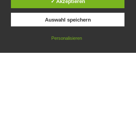
✓ Akzeptieren
Auswahl speichern
Impressum
Datenschutzerklärung
©
Gesellschaft für ökologische Forschung e.V.
Personalisieren
Nicht angemeldet ->
Anmelden