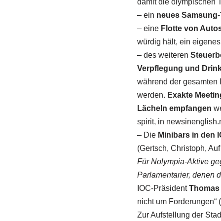
damit die olympischen 
– ein
neues Samsung-
– eine
Flotte von Auto
würdig hält, ein eigene
– des weiteren
Steuerb
Verpflegung und Drinks
während der gesamten D
werden.
Exakte Meetin
Lächeln empfangen
we
spirit, in newsinenglish
– Die
Minibars in den 
(Gertsch, Christoph, Au
Für Nolympia-Aktive ge
Parlamentarier, denen 
IOC-Präsident
Thomas
nicht um Forderungen“ (
Zur Aufstellung der Sta