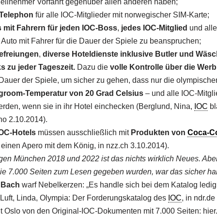
Teilnehmer Vorfahrt gegenüber allen anderen haben;
Telephon
für alle IOC-Mitglieder mit norwegischer SIM-Karte;
s mit Fahrern für jeden IOC-Boss
,
jedes IOC-Mitglied
und alle
s Auto mit Fahrer für die Dauer der Spiele zu beanspruchen;
efreiungen
,
diverse Hoteldienste inklusive Butler und Wäsc
 zu jeder Tageszeit.
Dazu die
volle Kontrolle über die Wer
auer der Spiele, um sicher zu gehen, dass nur die olympisch
groom-Temperatur von 20 Grad Celsius
– und alle IOC-Mitgl
rden, wenn sie in ihr Hotel einchecken (Berglund, Nina,
IOC
bl
.no 2.10.2014).
IOC-Hotels
müssen ausschließlich mit
Produkten von
Coca-C
f einen Apero mit dem König, in nzz.ch 3.10.2014).
gen München 2018 und 2022 ist das nichts wirklich Neues. Aber
die 7.000 Seiten zum Lesen gegeben wurden, war das sicher har
 Bach
warf Nebelkerzen: „Es handle sich bei dem Katalog ledi
Luft, Linda, Olympia: Der Forderungskatalog des
IOC
, in ndr.d
dt Oslo von den Original-IOC-Dokumenten mit 7.000 Seiten: hie