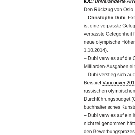
IOC
: unveränderte Ar
Den Rückzug von Oslo 
–
Christophe Dubi
, Ex
ist eine verpasste Gele
verpasste Gelegenheit f
neue olympische Höhen 
1.10.2014).
– Dubi verwies auf die
Milliarden-Ausgaben ei
– Dubi verstieg sich au
Beispiel
Vancouver 201
russischen olympischen 
Durchführungsbudget (O
buchhalterisches Kunsts
– Dubi verwies auf ein 
nicht teilgenommen hät
den Bewerbungsprozess 