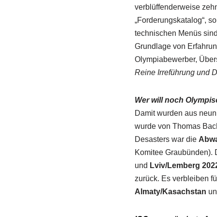
verblüffenderweise zeh
„Forderungskatalog“, s
technischen Menüs sind 
Grundlage von Erfahrung
Olympiabewerber, Übe
Reine Irreführung und 
Wer will noch Olympis
Damit wurden aus neun 
wurde von Thomas Bach 
Desasters war die
Abwa
Komitee Graubünden).
und
Lviv/Lemberg 202
zurück. Es verbleiben 
Almaty/Kasachstan
u