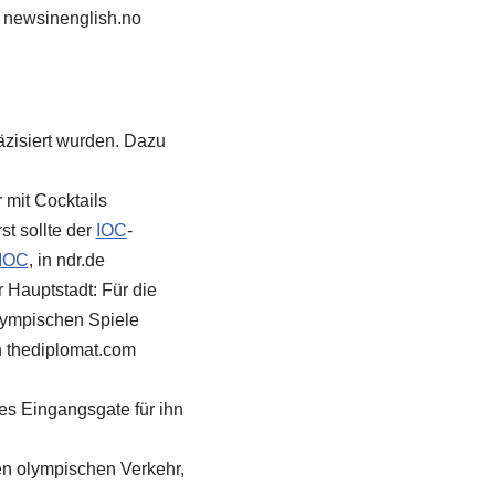
n newsinenglish.no
zisiert wurden. Dazu
 mit Cocktails
t sollte der
IOC
-
IOC
, in ndr.de
r Hauptstadt: Für die
lympischen Spiele
n thediplomat.com
es Eingangsgate für ihn
en olympischen Verkehr,