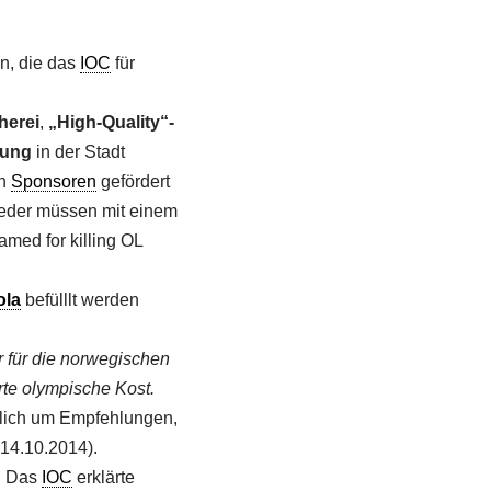
n, die das
IOC
für
herei
,
„High-Quality“-
bung
in der Stadt
en
Sponsoren
gefördert
ieder müssen mit einem
amed for killing OL
ola
befülllt werden
 für die norwegischen
te olympische Kost.
glich um Empfehlungen,
e 14.10.2014).
r. Das
IOC
erklärte