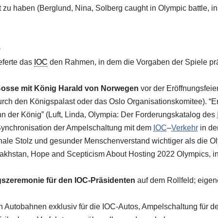
zu haben (Berglund, Nina, Solberg caught in Olympic battle, i
e
eferte das
IOC
den Rahmen, in dem die Vorgaben der Spiele prä
-Bosse mit König Harald von Norwegen
vor der Eröffnungsfeier
ch den Königspalast oder das Oslo Organisationskomitee). “Ers
n der König” (Luft, Linda, Olympia: Der Forderungskatalog des
Synchronisation der Ampelschaltung mit dem
IOC
–
Verkehr
in de
nale Stolz und gesunder Menschenverstand wichtiger als die O
zakhstan, Hope and Scepticism About Hosting 2022 Olympics, i
gszeremonie für den IOC-Präsidenten
auf dem Rollfeld; eigen
 Autobahnen exklusiv für die IOC-Autos, Ampelschaltung für d