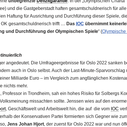
ine
unbegrenzte
Defizitgarantie
. In der „Olympischen Charta“
e) und die Gastgeberstadt haften gesamtschuldnerisch für alle
en Haftung für Ausrichtung und Durchführung dieser Spiele, die
 OK gesamtschuldnerisch trifft …
Das
IOC
übernimmt keinerlei
ung und Durchführung der Olympischen Spiele
“ (
Olympische 
inuierlich
ger angedeutet. Die Umfrageergebnisse für Oslo 2022 sanken be
ndern auch in Oslo selbst. Auch der Last-Minute-Sparvorschlag m
einer Milliarde Euro – im Vergleich zum angfänglichen Kostena
e nichts mehr.
n
, Professor in Trondheim, sah ein hohes Risiko für Solbergs Kons
e Volksmeinung missachten sollte. Jenssen wies auf den enorm
ort
, Geschäftswelt und Arbeitswelt hin, die auf die vom
IOC
verl
erhalb der Konservativen Partei formierten sich Gegner wie zum
mso,
Jens Johan Hjort
, der zuerst für Oslo 2022 war und nun öff