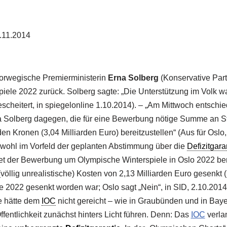
3.11.2014
orwegische Premierministerin
Erna Solberg
(Konservative Par
ele 2022 zurück. Solberg sagte: „Die Unterstützung im Volk wa
scheitert, in spiegelonline 1.10.2014). – „Am Mittwoch entschi
na Solberg dagegen, die für eine Bewerbung nötige Summe an S
en Kronen (3,04 Milliarden Euro) bereitzustellen“ (Aus für Oslo
bwohl im Vorfeld der geplanten Abstimmung über die
Defizitgara
et der Bewerbung um Olympische Winterspiele in Oslo 2022 bere
(völlig unrealistische) Kosten von 2,13 Milliarden Euro gesenkt
 2022 gesenkt worden war; Oslo sagt „Nein“, in SID, 2.10.2014
 hätte dem
IOC
nicht gereicht – wie in Graubünden und in Baye
fentlichkeit zunächst hinters Licht führen. Denn: Das
IOC
verla