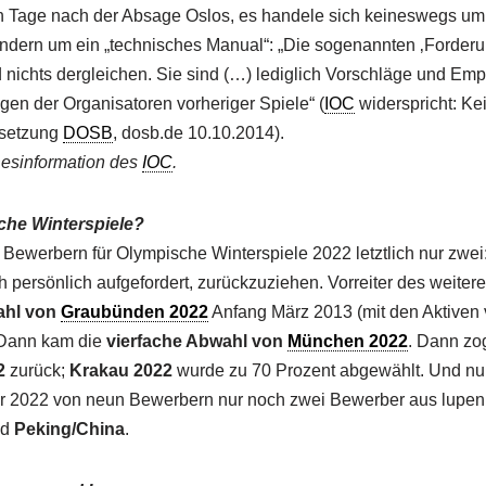
n Tage nach der Absage Oslos, es handele sich keineswegs um
ondern um ein „technisches Manual“: „Die sogenannten ‚Forder
nichts dergleichen. Sie sind (…) lediglich Vorschläge und Em
en der Organisatoren vorheriger Spiele“ (
IOC
widerspricht: Ke
rsetzung
DOSB
, dosb.de 10.10.2014).
Desinformation des
IOC
.
che Winterspiele?
Bewerbern für Olympische Winterspiele 2022 letztlich nur zwei
persönlich aufgefordert, zurückzuziehen. Vorreiter des weiter
hl von
Graubünden 2022
Anfang März 2013 (mit den Aktiven
 Dann kam die
vierfache Abwahl von
München 2022
. Dann z
2
zurück;
Krakau 2022
wurde zu 70 Prozent abgewählt. Und n
für 2022 von neun Bewerbern nur noch zwei Bewerber aus lupenr
nd
Peking/China
.