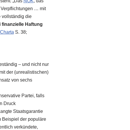
 steht: „Das
NOK
, das
 Verpflichtungen … mit
 vollständig die
 finanzielle Haftung
Charta
S. 38;
ständig – und nicht nur
it der (unrealistischen)
nsatz von sechs
ervative Partei, falls
en Druck
angte Staatsgarantie
 Beispiel der populäre
entlich verkündete,