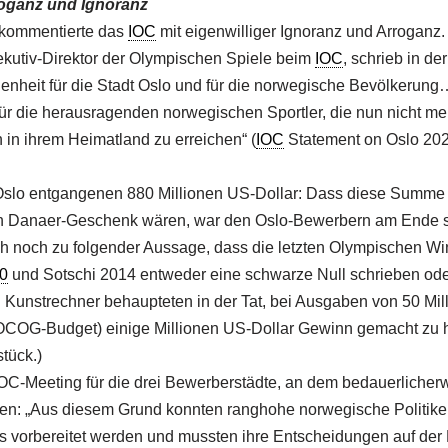
roganz und Ignoranz
kommentierte das
IOC
mit eigenwilliger Ignoranz und Arroganz.
ekutiv-Direktor der Olympischen Spiele beim
IOC
, schrieb in de
genheit für die Stadt Oslo und für die norwegische Bevölkerung
ür die herausragenden norwegischen Sportler, die nun nicht meh
in ihrem Heimatland zu erreichen“ (
IOC
Statement on Oslo 202
 Oslo entgangenen 880 Millionen US-Dollar: Dass diese Summe 
n Danaer-Geschenk wären, war den Oslo-Bewerbern am Ende se
ch noch zu folgender Aussage, dass die letzten Olympischen Wi
0
und Sotschi 2014 entweder eine schwarze Null schrieben od
Kunstrechner behaupteten in der Tat, bei Ausgaben von 50 Mil
COG-Budget) einige Millionen US-Dollar Gewinn gemacht zu 
tück.)
IOC-Meeting für die drei Bewerberstädte, an dem bedauerlicherw
ten: „Aus diesem Grund konnten ranghohe norwegische Politiker
vorbereitet werden und mussten ihre Entscheidungen auf der 