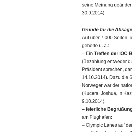
seine Meinung geändert 
30.9.2014).
Gründe für die Absag
Auf über 7.000 Seiten li
gehörte u. a.:
– Ein
Treffen der IOC
(Bezahlung entweder dur
Präsident sprechen, dan
14.10.2014). Dazu die 
Norweger war der natio
(Kucera, Joshua, In Ka
9.10.2014).
–
feierliche Begrüßun
am Flughafen;
– Olympic Lanes auf den