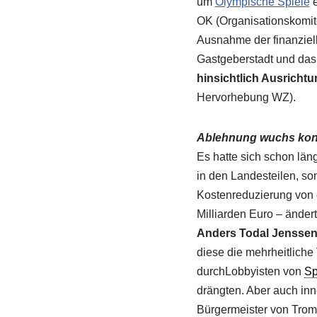
um
Olympische Spiele
e
OK (Organisationskomite
Ausnahme der finanziell
Gastgeberstadt und das
hinsichtlich Ausricht
Hervorhebung WZ).
Ablehnung wuchs kont
Es hatte sich schon län
in den Landesteilen, so
Kostenreduzierung von 
Milliarden Euro – ändert
Anders Todal Jensse
diese die mehrheitlich
durchLobbyisten von
Sp
drängten. Aber auch inn
Bürgermeister von Tro