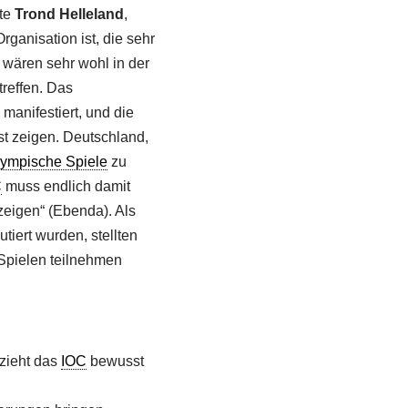
ete
Trond Helleland
,
rganisation ist, die sehr
 wären sehr wohl in der
reffen. Das
anifestiert, und die
st zeigen. Deutschland,
ympische Spiele
zu
C
muss endlich damit
zeigen“ (Ebenda). Als
iert wurden, stellten
 Spielen teilnehmen
 zieht das
IOC
bewusst