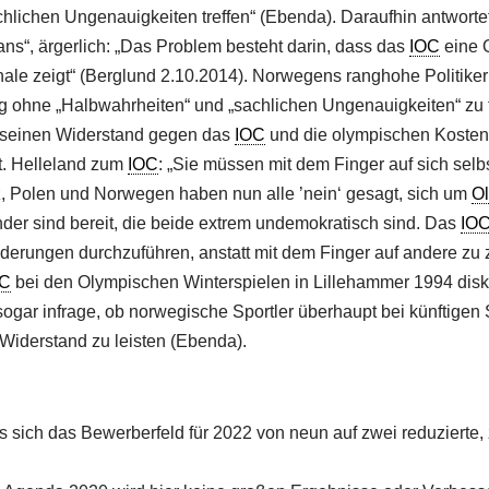
hlichen Ungenauigkeiten treffen“ (Ebenda). Daraufhin antwort
cians“, ärgerlich: „Das Problem besteht darin, dass das
IOC
eine O
ale zeigt“ (Berglund 2.10.2014). Norwegens ranghohe Politiker
g ohne „Halbwahrheiten“ und „sachlichen Ungenauigkeiten“ zu t
 seinen Widerstand gegen das
IOC
und die olympischen Kosten m
rt. Helleland zum
IOC
: „Sie müssen mit dem Finger auf sich selb
 Polen und Norwegen haben nun alle ’nein‘ gesagt, sich um
Ol
er sind bereit, die beide extrem undemokratisch sind. Das
IO
derungen durchzuführen, anstatt mit dem Finger auf andere zu 
OC
bei den Olympischen Winterspielen in Lillehammer 1994 diskut
gar infrage, ob norwegische Sportler überhaupt bei künftigen
Widerstand zu leisten (Ebenda).
s sich das Bewerberfeld für 2022 von neun auf zwei reduzierte,