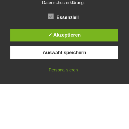
Datenschutzerklärung
.
Essenziell
✓ Akzeptieren
Auswahl speichern
Impressum
Datenschutzerklärung
©
Gesellschaft für ökologische Forschung e.V.
Personalisieren
Nicht angemeldet ->
Anmelden