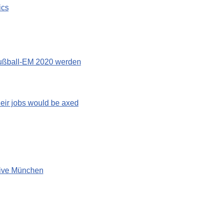
ics
Fußball-EM 2020 werden
eir jobs would be axed
tive München