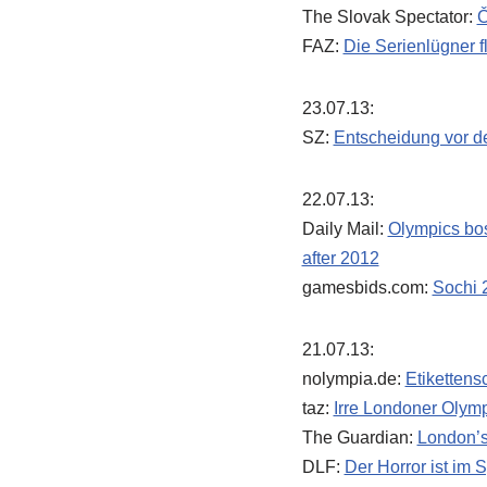
The Slovak Spectator:
Č
FAZ:
Die Serienlügner f
23.07.13:
SZ:
Entscheidung vor d
22.07.13:
Daily Mail:
Olympics bos
after 2012
gamesbids.com:
Sochi 
21.07.13:
nolympia.de:
Etiketten
taz:
Irre Londoner Olym
The Guardian:
London’s 
DLF:
Der Horror ist im