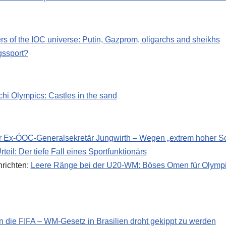
rs of the IOC universe: Putin, Gazprom, oligarchs and sheikhs
gssport?
hi Olympics: Castles in the sand
für Ex-ÖOC-Generalsekretär Jungwirth – Wegen „extrem hoher
teil: Der tiefe Fall eines Sportfunktionärs
richten:
Leere Ränge bei der U20-WM: Böses Omen für Olympi
n die FIFA – WM-Gesetz in Brasilien droht gekippt zu werden