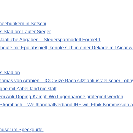
eebunkern in Sotschi
s Stadion: Lauter Sieger
taatliche Abgaben – Steuersparmodell Formel 1
heute mit Epo abspielt, könnte sich in einer Dekade mit Aicar 
s Stadion
omas von Arabien – IOC-Vize Bach sitzt anti-israelischer Lobb
e mit Zabel fand nie statt
em Anti-Doping-Kampf: Wo Lügenbarone protegiert werden
 Strombach – Welthandballverband IHF will Ethik-Kommission a
äuser im Speckgürtel