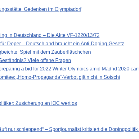
rungsstätte: Gedenken im Olympiadorf
ing in Deutschland – Die Akte VF-1220/13/72
für Doper – Deutschland braucht ein Anti-Doping-Gesetz
gbeichte: Spiel mit dem Zauberfläschchen
Geständnis? Viele offene Fragen
preparing a bid for 2022 Winter Olympics amid Madrid 2020 ca
mitee: „Homo-Propaganda“-Verbot gilt nicht in Sotschi
litiker: Zusicherung an IOC wertlos
äuft nur schleppend“ – Sportjournalist kritisiert die Dopingpoli