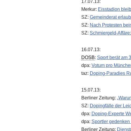
17.07.13:
Merkur:
Eisstadion ble
SZ:
Gemeinderat erlaub
SZ:
Nach Protesten beim
SZ:
Schmiergeld-Affäre:
16.07.13:
DOSB
:
Sport berät am
dpa:
Votum pro Münche
taz:
Doping-Paradies Ru
15.07.13:
Berliner Zeitung:
„Warum
SZ:
Dopingfälle der Leic
dpa:
Doping-Experte Wern
dpa:
Sportler gedenken
Berliner Zeitung:
Dienst