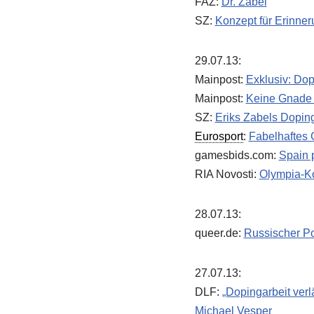
FAZ:
Dr. Zabel
SZ:
Konzept für Erinne
29.07.13:
Mainpost:
Exklusiv: Dop
Mainpost:
Keine Gnade 
SZ:
Eriks Zabels Dopin
Eurosport
:
Fabelhaftes 
gamesbids.com:
Spain 
RIA Novosti:
Olympia-Ko
28.07.13:
queer.de:
Russischer Po
27.07.13:
DLF:
„Dopingarbeit verl
Michael Vesper