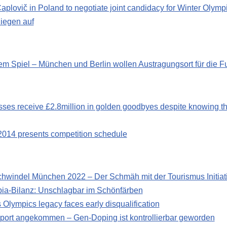
aplovič in Poland to negotiate joint candidacy for Winter Olymp
liegen auf
em Spiel – München und Berlin wollen Austragungsort für die 
ses receive £2.8million in golden goodbyes despite knowing th
2014 presents competition schedule
schwindel München 2022 – Der Schmäh mit der Tourismus Initia
pia-Bilanz: Unschlagbar im Schönfärben
Olympics legacy faces early disqualification
 Sport angekommen – Gen-Doping ist kontrollierbar geworden