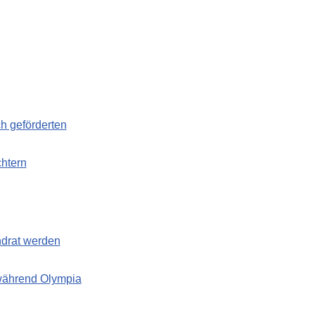
ch geförderten
chtern
ndrat werden
 während Olympia