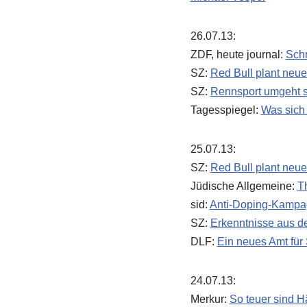
26.07.13:
ZDF, heute journal:
Schn
SZ:
Red Bull plant neue
SZ:
Rennsport umgeht s
Tagesspiegel:
Was sich 
25.07.13:
SZ:
Red Bull plant neue
Jüdische Allgemeine:
Th
sid:
Anti-Doping-Kampagn
SZ:
Erkenntnisse aus d
DLF:
Ein neues Amt für
24.07.13:
Merkur:
So teuer sind H