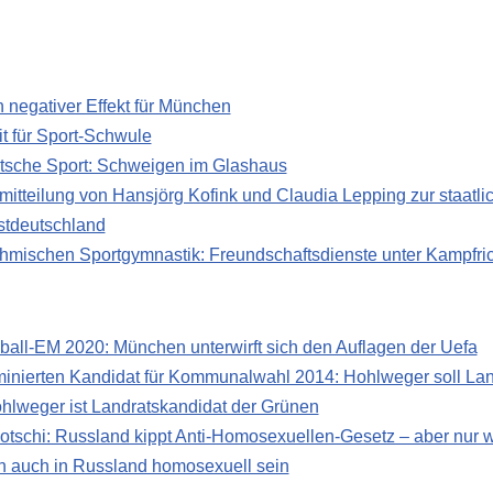
 negativer Effekt für München
t für Sport-Schwule
tsche Sport: Schweigen im Glashaus
itteilung von Hansjörg Kofink und Claudia Lepping zur staatli
stdeutschland
thmischen Sportgymnastik: Freundschaftsdienste unter Kampfri
ll-EM 2020: München unterwirft sich den Auflagen der Uefa
inierten Kandidat für Kommunalwahl 2014: Hohlweger soll La
hlweger ist Landratskandidat der Grünen
Sotschi: Russland kippt Anti-Homosexuellen-Gesetz – aber nur
n auch in Russland homosexuell sein