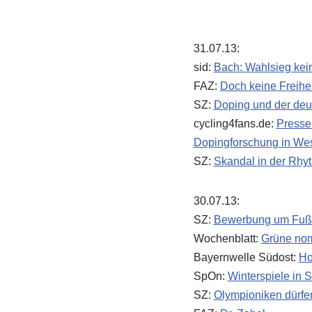
31.07.13:
sid:
Bach: Wahlsieg kein
FAZ:
Doch keine Freihei
SZ:
Doping und der deu
cycling4fans.de:
Pressem
Dopingforschung in We
SZ:
Skandal in der Rhy
30.07.13:
SZ:
Bewerbung um Fußba
Wochenblatt:
Grüne nom
Bayernwelle Südost:
Ho
SpOn:
Winterspiele in 
SZ:
Olympioniken dürfe