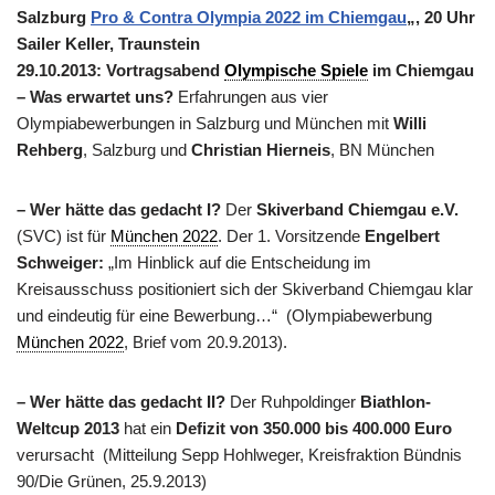
Salzburg
Pro & Contra Olympia 2022 im Chiemgau
„, 20 Uhr
Sailer Keller, Traunstein
29.10.2013: Vortragsabend
Olympische Spiele
im Chiemgau
– Was erwartet uns?
Erfahrungen aus vier
Olympiabewerbungen in Salzburg und München mit
Willi
Rehberg
, Salzburg und
Christian Hierneis
, BN München
– Wer hätte das gedacht I?
Der
Skiverband Chiemgau e.V.
(SVC) ist für
München 2022
. Der 1. Vorsitzende
Engelbert
Schweiger:
„Im Hinblick auf die Entscheidung im
Kreisausschuss positioniert sich der Skiverband Chiemgau klar
und eindeutig für eine Bewerbung…“ (Olympiabewerbung
München 2022
, Brief vom 20.9.2013).
– Wer hätte das gedacht II?
Der Ruhpoldinger
Biathlon-
Weltcup 2013
hat ein
Defizit von 350.000 bis 400.000 Euro
verursacht (Mitteilung Sepp Hohlweger, Kreisfraktion Bündnis
90/Die Grünen, 25.9.2013)