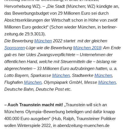
Hervorhebung WZ). – „Die Stadt (München; WZ) kündigte an,
das Bewerbungsbudget von 29 Millionen Euro sei durch
Absichtserklärungen der Wirtschaft schon in Höhe von zwölf
Millionen Euro gedeckt“ (Schon wieder München, in berliner-
zeitung.de 29.9.3013).
Die Bewerbung
München
2022 startet mit der gleichen
Sponsoren
-Lüge wie die Bewerbung
München 2018
: Am Ende
gab es hier Udes Zwangsverpflichtete – Unternehmen der
öffentlichen Hand, welche mit Steuermitteln die – bislang nie
abgerechneten – 33 Millionen Euro aufzubringen hatten, u. a.
Lotto Bayern, Sparkasse
München
, Stadtwerke
München
,
Flughafen
München
, Olympiapark GmbH, Messe
München
,
Deutsche Bahn, Deutsche Post etc.
– Auch Traunstein macht mit!
„Traunstein will sich an
Münchens Olympia–Bewerbung beteiligen und dafür knapp
400.000 Euro ausgeben“ (Hub, Ralph, Traunsteiner Politiker
wollen Winterspiele 2022, in abendzeitung-muenchen.de