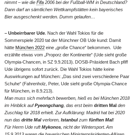
nimmt – wie die
Fifa
2006 bei der Fußball-WM in Deutschland?
Dann darf an sämtlichen Wettkampfstätten kein bayerisches
Bier ausgeschenkt werden. Dumm gelaufen…
– Unbeirrbarer Ude
. Nach der Wahl Tokios für die
Sommerspiele 2020 tat der Münchner OB Ude kund: Damit
hätte
München 2022
eine „große Chance“ bekommen. Ude
erzählte etwas vom „Proporz der Kontinente“ (Ude sieht große
Olympia-Chancen, in SZ 9.9.2013). DOSB-Präsident Bach pfiff
Ude übrigens sofort zurück. Die Wahl Tokios hätte keine
Auswirkungen auf München: „Das sind zwei verschiedene Paar
Schuhe“ (Fahrenholz, Peter, Ude sieht große Olympia-Chance
für München, in 8.9.213).
Man muss sich mehrfach bewerben, hieß es bei München 2018
im Hinblick auf
Pyeongchang
, das erst beim
dritten Mal
den
Zuschlag für 2018 erhielt. Zur Aufklärung: Madrid hat bei 2020
nun das
dritte Mal
verloren,
Istanbul
zum
fünften Mal
!
Für Herrn Ude ruft
Mykonos
, nicht der Wintersport. Am
15.9.2013 waren die bayerischen Ministerpräsidenten-Allüren