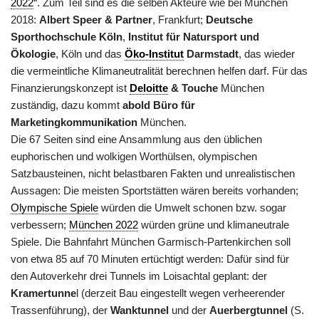
2022
“. Zum Teil sind es die selben Akteure wie bei München
2018:
Albert Speer & Partner
, Frankfurt;
Deutsche
Sporthochschule Köln
,
Institut für Natursport und
Ökologie
, Köln und das
Öko-Institut
Darmstadt
, das wieder
die vermeintliche Klimaneutralität berechnen helfen darf. Für das
Finanzierungskonzept ist
Deloitte
& Touche
München
zuständig, dazu kommt
abold Büro für
Marketingkommunikation
München.
Die 67 Seiten sind eine Ansammlung aus den üblichen
euphorischen und wolkigen Worthülsen, olympischen
Satzbausteinen, nicht belastbaren Fakten und unrealistischen
Aussagen: Die meisten Sportstätten wären bereits vorhanden;
Olympische Spiele
würden die Umwelt schonen bzw. sogar
verbessern;
München 2022
würden grüne und klimaneutrale
Spiele. Die Bahnfahrt München Garmisch-Partenkirchen soll
von etwa 85 auf 70 Minuten ertüchtigt werden: Dafür sind für
den Autoverkehr drei Tunnels im Loisachtal geplant: der
Kramertunne
l (derzeit Bau eingestellt wegen verheerender
Trassenführung), der
Wanktunnel
und der
Auerbergtunnel
(S.