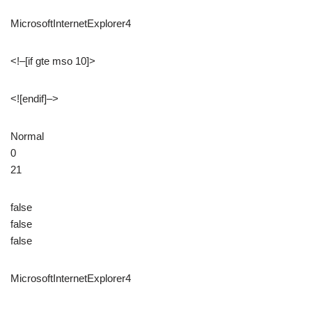
MicrosoftInternetExplorer4
<!–[if gte mso 10]>
<![endif]–>
Normal
0
21
false
false
false
MicrosoftInternetExplorer4