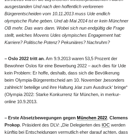
ausgestanden Und nach den hoffentlich verlorenen
Bürgerentscheiden vom 10.11.2013 muss Ude endlich
olympische Ruhe geben. Und ab Mai 2014 ist er kein Münchner
OB mehr. Das wars dann. Wobei sich nun endgültig die Frage
stellt, welches Movens Udes olympisches Engagement hat:
Karriere? Politische Potenz? Pekuniäres? Nachruhm?
– Oslo 2022 tritt an
. Am 9.9.2013 waren 53,5 Prozent der
Bewohner Oslos für eine Bewerbung 2022 – auch dies für Ude
kein Problem: Er hoffe, deshalb, dass sich die Bevölkerung
beim Olympia-Bürgerentscheid am 10. November ‚besonders
zahlreich‘ beteilige und ihre Haltung ‚klar zum Ausdruck‘ bringe“
(Olympia 2022: Starke Konkurrenz für München, in merkur-
online 10.9.2013.
– Erste Absetzbewegungen gegen
München 2022
.
Clemens
Prokop
. Präsident des DLV: „Die Delegierten des
IOC
werden
künftig bei Entscheidungen vermutlich eher darauf achten, dass