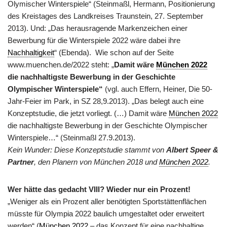
Olymischer Winterspiele“ (Steinmaßl, Hermann, Positionierung
des Kreistages des Landkreises Traunstein, 27. September
2013). Und: „Das herausragende Markenzeichen einer
Bewerbung für die Winterspiele 2022 wäre dabei ihre
Nachhaltigkeit
“ (Ebenda). Wie schon auf der Seite
www.muenchen.de/2022 steht: „
Damit wäre
München 2022
die nachhaltigste Bewerbung in der Geschichte
Olympischer Winterspiele“
(vgl. auch Effern, Heiner, Die 50-
Jahr-Feier im Park, in SZ 28,9.2013). „Das belegt auch eine
Konzeptstudie, die jetzt vorliegt. (…) Damit wäre
München 2022
die nachhaltigste Bewerbung in der Geschichte Olympischer
Winterspiele…“ (Steinmaßl 27.9.2013).
Kein Wunder: Diese Konzeptstudie stammt von
Albert Speer &
Partner
, den Planern von München 2018 und
München 2022
.
Wer hätte das gedacht VIII?
Wieder nur ein Prozent!
„Weniger als ein Prozent aller benötigten Sportstättenflächen
müsste für Olympia 2022 baulich umgestaltet oder erweitert
werden“ (
München 2022
– das Konzept für eine nachhaltige