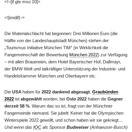
<!–[if gte mso 10]>
<![endif]–>
Die Materialschlacht hat begonnen: Drei Millionen Euro (die
Hälfte von der Landeshauptstadt München) stehen der
„Tourismus Initiative München TIM“ (in Wirklichkeit die
Fangemeinschaft der Bewerbung
München 2022
) zur Verfügung
– mit allen Brauereien, dem Hotel Bayerischer Hof, Dallmayr,
der BMW Welt und tatkräftiger Unterstützung der Industrie- und
Handelskammer München und Oberbayern etc.
Die
USA
haben für
2022 dankend abgesagt
,
Graubünden
2022
ist
abgewählt
worden, bei
Oslo 2022
haben die
Gegner
derzeit 58 %
. Warum das so ist, fragt von der Münchner
Fangemeinde niemand. Sie jubelt: Keiner hat die Olympischen
Winterspiele 2022 gewollt, und schon haben wir sie gekriegt…
Und wenn das
IOC
als Sponsor
Budweiser
(Anhaeuser-Busch)