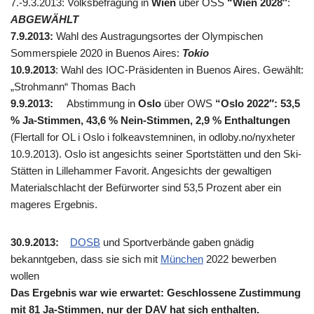
7.-9.3.2013: Volksbefragung in
Wien
über OSS
“Wien 2028″
:
ABGEWÄHLT
7.9.2013:
Wahl des Austragungsortes der Olympischen
Sommerspiele 2020 in Buenos Aires:
Tokio
10.9.2013
: Wahl des IOC-Präsidenten in Buenos Aires. Gewählt:
„Strohmann“ Thomas Bach
9.9.2013:
Abstimmung in
Oslo
über OWS
“Oslo 2022″: 53,5
% Ja-Stimmen, 43,6 % Nein-Stimmen, 2,9 % Enthaltungen
(Flertall for OL i Oslo i folkeavstemninen, in odloby.no/nyxheter
10.9.2013).
Oslo ist angesichts seiner Sportstätten und den Ski-
Stätten in Lillehammer Favorit. Angesichts der gewaltigen
Materialschlacht der Befürworter sind 53,5 Prozent aber ein
mageres Ergebnis.
30.9.2013:
DOSB
und Sportverbände gaben gnädig
bekanntgeben, dass sie sich mit
München
2022 bewerben
wollen
Das Ergebnis war wie erwartet: Geschlossene Zustimmung
mit 81 Ja-Stimmen, nur der DAV hat sich enthalten.