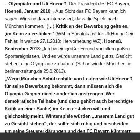
– Olympiafreund Uli Hoeneß
. Der Präsident des FC Bayern,
Hoeneß, Januar 2010
: „‚Aus Sicht des FC Bayern kann ich
sagen: Wir sind daran interessiert, dass die Spiele nach
München kommen.‘ (…)
Kritik an der Bewerbung gelte es,
‚im Keim zu ersticken
‚“ (WM in Südafrika ist für Uli Hoeneß ein
Fehler, in welt.de 27.1.2010; Hervorhebung WZ).
Hoeneß,
September 2013
: „Ich bin ein großer Freund von allen großen
Sportereignissen. Und es würde unserem Land gut zu Gesicht
stehen, eine Olympiade zu haben“ (Schon wieder München, in
berliner-zeitung.de 29.9.2013).
„
Wenn München Schützenhilfe von Leuten wie Uli Hoeneß
für seine Bewerbung bekommt, dann müssen sich die
Olympia-Gegner nicht sonderlich anstrengen. Wer
demokratische Teilhabe (und dazu gehört auch berechtigte
Kritik an einer Sache) im Keim ersticken will und
gleichzeitig meint, Winterspiele würden „unserem Land gut
zu Gesicht stehen“, der sollte sich ruhig und bescheiden
um seine Steuererklärungen und den FC Bayern kümmern
und ansonsten schweigen“
(Leserbrief Prof. Dr. Klaus Weber