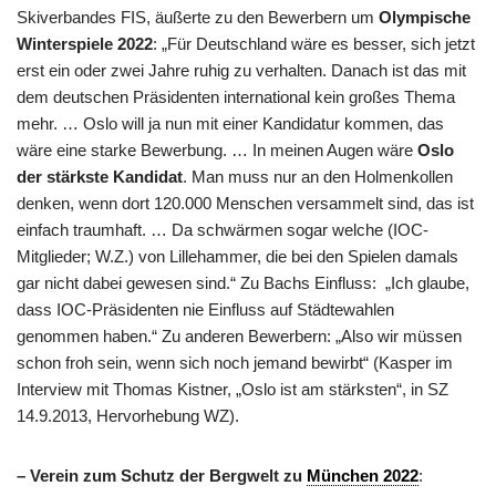
Skiverbandes FIS, äußerte zu den Bewerbern um
Olympische
Winterspiele 2022
: „Für Deutschland wäre es besser, sich jetzt
erst ein oder zwei Jahre ruhig zu verhalten. Danach ist das mit
dem deutschen Präsidenten international kein großes Thema
mehr. … Oslo will ja nun mit einer Kandidatur kommen, das
wäre eine starke Bewerbung. … In meinen Augen wäre
Oslo
der stärkste Kandidat
. Man muss nur an den Holmenkollen
denken, wenn dort 120.000 Menschen versammelt sind, das ist
einfach traumhaft. … Da schwärmen sogar welche (IOC-
Mitglieder; W.Z.) von Lillehammer, die bei den Spielen damals
gar nicht dabei gewesen sind.“ Zu Bachs Einfluss: „Ich glaube,
dass IOC-Präsidenten nie Einfluss auf Städtewahlen
genommen haben.“ Zu anderen Bewerbern: „Also wir müssen
schon froh sein, wenn sich noch jemand bewirbt“ (Kasper im
Interview mit Thomas Kistner, „Oslo ist am stärksten“, in SZ
14.9.2013, Hervorhebung WZ).
– Verein zum Schutz der Bergwelt zu
München 2022
: