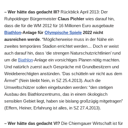
– Wer hätte das gedacht III?
Rückblick April 2013: Der
Ruhpoldinger Bürgermeister
Claus Pichler
wies darauf hin,
dass die für die
WM
2012 für 16 Millionen Euro ausgebaute
Biathlon
-Anlage für
Olympische Spiele
2022 nicht
ausreichen werde
. “Möglicherweise muss in der Nähe ein
zweites temporäres Stadion errichtet werden… Doch er weist
auch darauf hin, dass ‘die strengen Naturschutzrichtlinien’ rund
um die
Biathlon
-Anlage ein vorsichtiges Planen nötig machten.
Und natürlich zuerst auch Gespräche mit Grundbesitzern und
Weideberechtigten anstünden. ‘Das schütteln wir nicht aus dem
Ärmel’” (Nein bleibt Nein, in
SZ
25.4.2013). Auch die
Umweltschützer sollen eingebunden werden: “den stetigen
Ausbau des Biathlonzentrums, das in einem ökologisch
sensiblen Gebiet liegt, haben sie bislang großzügig mitgetragen”
(Effern, Heiner, Erfahrung ist alles, in
SZ
27.4,2013).
– Wer hätte das gedacht VI?
Die Chiemgauer Wirtschaft ist für