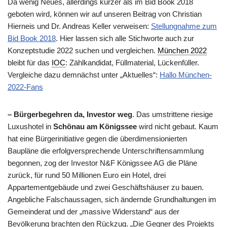
Da wenig Neues, allerdings kürzer als im Bid Book 2018
geboten wird, können wir auf unseren Beitrag von Christian
Hierneis und Dr. Andreas Keller verweisen:
Stellungnahme zum
Bid Book 2018
. Hier lassen sich alle Stichworte auch zur
Konzeptstudie 2022 suchen und vergleichen.
München 2022
bleibt für das
IOC
: Zählkandidat, Füllmaterial, Lückenfüller.
Vergleiche dazu demnächst unter „Aktuelles“:
Hallo München-
2022-Fans
– Bürgerbegehren da, Investor weg
. Das umstrittene riesige
Luxushotel in
Schönau am Königssee
wird nicht gebaut. Kaum
hat eine Bürgerinitiative gegen die überdimensionierten
Baupläne die erfolgversprechende Unterschriftensammlung
begonnen, zog der Investor N&F Königssee AG die Pläne
zurück, für rund 50 Millionen Euro ein Hotel, drei
Appartementgebäude und zwei Geschäftshäuser zu bauen.
Angebliche Falschaussagen, sich ändernde Grundhaltungen im
Gemeinderat und der „massive Widerstand“ aus der
Bevölkerung brachten den Rückzug. „Die Gegner des Projekts