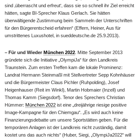
sind ‚überrascht und erfreut‘, dass sie so schnell ihr Ziel erreicht
hätten, sagte BI-Sprecher Klaus Gerlach. Sie hätten
überwältigende Zustimmung beim Sammeln der Unterschriften
für den Bürgerentscheid erfahren“ (Effern, Heiner, Aus für
umstrittenes Luxushotel, in sueddeutsche.de 25.9.2013).
– Für und Wieder
München 2022
. Mitte September 2013
gründete sich die Initiative „OlympiJa“ für den Landkreis
Traunstein. Zum ersten Treffen kam die lokale Prominenz:
Landrat Hermann Steinmaßl mit Stellvertreter Sepp Kohnhäuser
und die Bürgermeister Claus Pichler (Ruhpolding), Josef
Heigenhauser (Reit im Winkl), Martin Hobmaier (Inzell) und
Thomas Kamm (Siegsdorf). Tenor des Sprechers Christian
Hümmer:
München 2022
ist eine „dreijährige riesige positive
Image-Kampagne für den Chiemgau“. „Es wird auch keine
Finanzierungsdebatte um unsere Sportstätten geben. Für die
temporären Anlagen ist der Landkreis nicht zuständig, damit
kostet uns das auch nichts“ (Huber, Siegi, „OlympiJa2022“ will