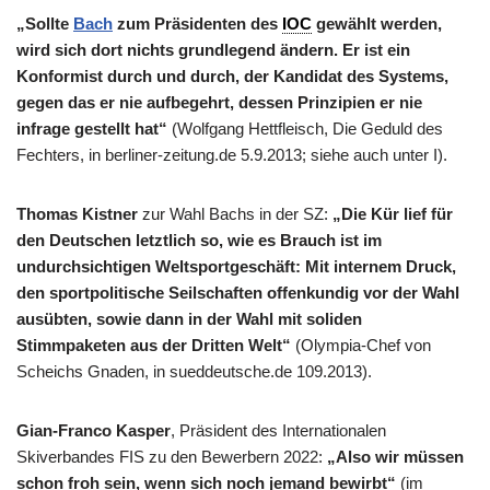
„Sollte
Bach
zum Präsidenten des
IOC
gewählt werden,
wird sich dort nichts grundlegend ändern. Er ist ein
Konformist durch und durch, der Kandidat des Systems,
gegen das er nie aufbegehrt, dessen Prinzipien er nie
infrage gestellt hat“
(Wolfgang Hettfleisch, Die Geduld des
Fechters, in berliner-zeitung.de 5.9.2013; siehe auch unter I).
Thomas Kistner
zur Wahl Bachs in der SZ:
„Die Kür lief für
den Deutschen letztlich so, wie es Brauch ist im
undurchsichtigen Weltsportgeschäft: Mit internem Druck,
den sportpolitische Seilschaften offenkundig vor der Wahl
ausübten, sowie dann in der Wahl mit soliden
Stimmpaketen aus der Dritten Welt“
(Olympia-Chef von
Scheichs Gnaden, in sueddeutsche.de 109.2013).
Gian-Franco Kasper
, Präsident des Internationalen
Skiverbandes FIS zu den Bewerbern 2022:
„Also wir müssen
schon froh sein, wenn sich noch jemand bewirbt“
(im