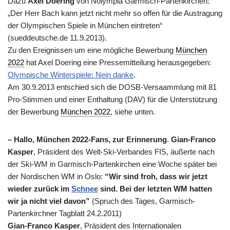
Dazu
Axel Doering
von Nolympia Garmisch-Partenkirchen:
„Der Herr Bach kann jetzt nicht mehr so offen für die Austragung
der Olympischen Spiele in München eintreten“
(sueddeutsche.de 11.9.2013).
Zu den Ereignissen um eine mögliche Bewerbung
München
2022
hat Axel Doering eine Pressemitteilung herausgegeben:
Olympische Winterspiele: Nein danke
.
Am 30.9.2013 entschied sich die DOSB-Versaammlung mit 81
Pro-Stimmen und einer Enthaltung (DAV) für die Unterstützung
der Bewerbung
München 2022
, siehe unten.
– Hallo, München 2022-Fans, zur Erinnerung
.
Gian-Franco
Kasper
, Präsident des Welt-Ski-Verbandes FIS, äußerte nach
der Ski-WM in Garmisch-Partenkirchen eine Woche später bei
der Nordischen
WM
in Oslo:
“Wir sind froh, dass wir jetzt
wieder zurück im
Schnee
sind. Bei der letzten
WM
hatten
wir ja nicht viel davon”
(Spruch des Tages, Garmisch-
Partenkirchner Tagblatt 24.2.2011)
Gian-Franco Kasper
, Präsident des Internationalen