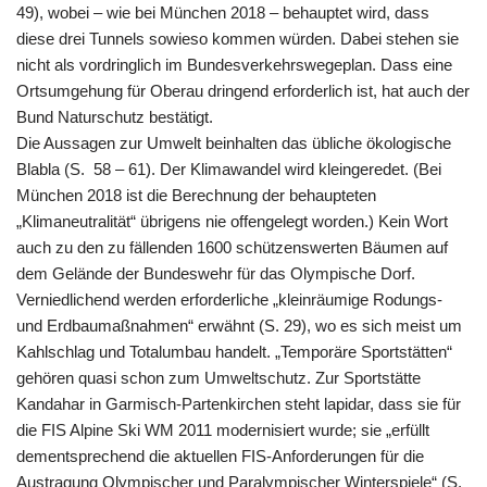
49), wobei – wie bei München 2018 – behauptet wird, dass
diese drei Tunnels sowieso kommen würden. Dabei stehen sie
nicht als vordringlich im Bundesverkehrswegeplan. Dass eine
Ortsumgehung für Oberau dringend erforderlich ist, hat auch der
Bund Naturschutz bestätigt.
Die Aussagen zur Umwelt beinhalten das übliche ökologische
Blabla (S. 58 – 61). Der Klimawandel wird kleingeredet. (Bei
München 2018 ist die Berechnung der behaupteten
„Klimaneutralität“ übrigens nie offengelegt worden.) Kein Wort
auch zu den zu fällenden 1600 schützenswerten Bäumen auf
dem Gelände der Bundeswehr für das Olympische Dorf.
Verniedlichend werden erforderliche „kleinräumige Rodungs-
und Erdbaumaßnahmen“ erwähnt (S. 29), wo es sich meist um
Kahlschlag und Totalumbau handelt. „Temporäre Sportstätten“
gehören quasi schon zum Umweltschutz. Zur Sportstätte
Kandahar in Garmisch-Partenkirchen steht lapidar, dass sie für
die FIS Alpine Ski WM 2011 modernisiert wurde; sie „erfüllt
dementsprechend die aktuellen FIS-Anforderungen für die
Austragung Olympischer und Paralympischer Winterspiele“ (S.