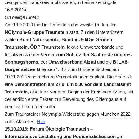
den ganzen Landkreis mobilisieren, in heimatzeitung.de
16.9.2013).
Oh heilige Einfalt.
Am 18.9.2013 fand in Traunstein das zweite Treffen der
NOlympia-Gruppe Traunstein
statt. Zu den Unterstützern
zählen
Bund Naturschutz
,
Bündnis 90/Die Grünen
Traunstein
,
ÖDP Traunstein
, lokale Umweltverbände und
Initiativen wie der
Verein zum Schutz der Saalforste und des
Sonntagshorns
, der
Umweltverband Alztal
und die
BI „A8-
Bürger setzen Grenzen“
. Bis zum Bürgerentscheid am
10.11.2013 sind mehrere Veranstaltungen geplant. Die erste ist
eine
Demonstration am 27.9. um 8.30 vor dem Landratsamt
Traunstein
, also kurz vor dem Beginn der Kreistagssitzung, bei
der endlich erste Fakten zur Bewerbung des Chiemgaus auf
den Tisch kommen sollen.
Zum Traunsteiner Nolympia-Widerstand gegen
München 2022
unter Aktuelles:
Hier
15.10.2013: Forum Ökologie Traunstein –
Informationsveranstaltung und Podiumsdiskussion „in