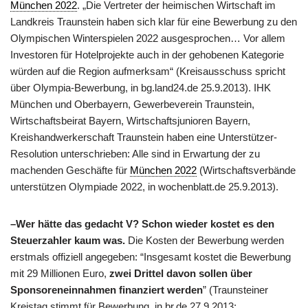
München 2022
. „Die Vertreter der heimischen Wirtschaft im
Landkreis Traunstein haben sich klar für eine Bewerbung zu den
Olympischen Winterspielen 2022 ausgesprochen… Vor allem
Investoren für Hotelprojekte auch in der gehobenen Kategorie
würden auf die Region aufmerksam“ (Kreisausschuss spricht
über Olympia-Bewerbung, in bg.land24.de 25.9.2013). IHK
München und Oberbayern, Gewerbeverein Traunstein,
Wirtschaftsbeirat Bayern, Wirtschaftsjunioren Bayern,
Kreishandwerkerschaft Traunstein haben eine Unterstützer-
Resolution unterschrieben: Alle sind in Erwartung der zu
machenden Geschäfte für
München 2022
(Wirtschaftsverbände
unterstützen Olympiade 2022, in wochenblatt.de 25.9.2013).
–Wer hätte das gedacht V? Schon wieder kostet es den
Steuerzahler kaum was.
Die Kosten der Bewerbung werden
erstmals offiziell angegeben: “Insgesamt kostet die Bewerbung
mit 29 Millionen Euro,
zwei Drittel davon sollen über
Sponsoreneinnahmen finanziert werden
” (Traunsteiner
Kreistag stimmt für Bewerbung, in br.de 27.9.2013;