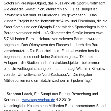
Sotchi ein Prestige-Objekt, das Russland als Sport-Großmacht,
wie einst die Sowjetunion, etablieren soll… Das Budget ist
inzwischen auf rund 38 Milliarden Euro gewachsen… Das
kühnste Projekt ist die ‘kombinierte’ Auto- und Eisenbahn, die die
Stadt Sotchi und den Olympia-Park mit den Sportanlagen in den
Bergen verbinden wird… 48 Kilometer der Straße kosten etwa
5,7 Milliarden Euro… Hektare von seltenen Bäumen wurden
abgeholzt. Das Ökosystem des Flusses ist durch den Bau
verschmutzt…. Die Bauarbeiten im Flusstal wurden bereits
begonnen, als es noch keine Gutachten gab… ‘Die meisten
Anlagen – die Stadien und Infrastrukturobjekte – bekommen
eine Umweltbegutachtung post factum’, sagt Wladimir Kimajew
von der ‘Umweltwache Nord-Kaukasus’… Die illegalen
Mülldeponien rund um Sotchi wachsen mit jedem Tag.”
– Stephan Laack,
Ein Sumpf aus Betrug, Bestechung und
Korruption
,
www.tagesschau.de
4.2.2013:
Ursprüngliche Kosten neun Milliarden Euro, momentaner Stand: