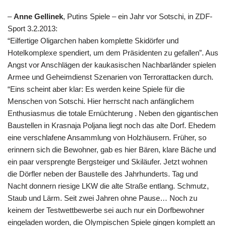
–
Anne Gellinek
, Putins Spiele – ein Jahr vor Sotschi, in ZDF-
Sport 3.2.2013:
“Eilfertige Oligarchen haben komplette Skidörfer und
Hotelkomplexe spendiert, um dem Präsidenten zu gefallen”. Aus
Angst vor Anschlägen der kaukasischen Nachbarländer spielen
Armee und Geheimdienst Szenarien von Terrorattacken durch.
“Eins scheint aber klar: Es werden keine Spiele für die
Menschen von Sotschi. Hier herrscht nach anfänglichem
Enthusiasmus die totale Ernüchterung . Neben den gigantischen
Baustellen in Krasnaja Poljana liegt noch das alte Dorf. Ehedem
eine verschlafene Ansammlung von Holzhäusern. Früher, so
erinnern sich die Bewohner, gab es hier Bären, klare Bäche und
ein paar versprengte Bergsteiger und Skiläufer. Jetzt wohnen
die Dörfler neben der Baustelle des Jahrhunderts. Tag und
Nacht donnern riesige LKW die alte Straße entlang. Schmutz,
Staub und Lärm. Seit zwei Jahren ohne Pause… Noch zu
keinem der Testwettbewerbe sei auch nur ein Dorfbewohner
eingeladen worden, die Olympischen Spiele gingen komplett an