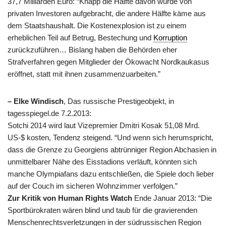
37,7 Milliarden Euro: “Knapp die Hälfte davon würde von
privaten Investoren aufgebracht, die andere Hälfte käme aus
dem Staatshaushalt. Die Kostenexplosion ist zu einem
erheblichen Teil auf Betrug, Bestechung und
Korruption
zurückzuführen… Bislang haben die Behörden eher
Strafverfahren gegen Mitglieder der Ökowacht Nordkaukasus
eröffnet, statt mit ihnen zusammenzuarbeiten.”
– Elke Windisch
, Das russische Prestigeobjekt, in
tagesspiegel.de 7.2.2013:
Sotchi 2014 wird laut Vizepremier Dmitri Kosak 51,08 Mrd.
US-$ kosten, Tendenz steigend. “Und wenn sich herumspricht,
dass die Grenze zu Georgiens abtrünniger Region Abchasien in
unmittelbarer Nähe des Eisstadions verläuft, könnten sich
manche Olympiafans dazu entschließen, die Spiele doch lieber
auf der Couch im sicheren Wohnzimmer verfolgen.”
Zur Kritik von Human Rights Watch
Ende Januar 2013: “Die
Sportbürokraten wären blind und taub für die gravierenden
Menschenrechtsverletzungen in der südrussischen Region