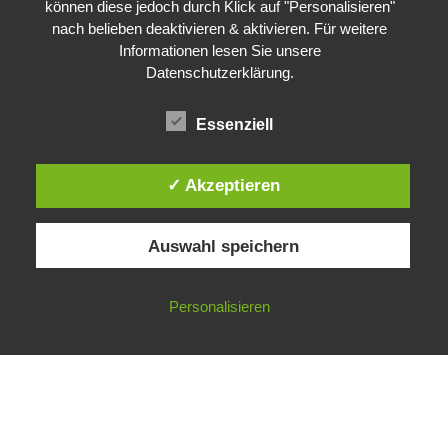
können diese jedoch durch Klick auf "Personalisieren"
nach belieben deaktivieren & aktivieren. Für weitere
Informationen lesen Sie unsere
Datenschutzerklärung
.
Essenziell
✓ Akzeptieren
Auswahl speichern
Impressum
Datenschutzerklärung
©
Gesellschaft für ökologische Forschung e.V.
Personalisieren
Nicht angemeldet ->
Anmelden