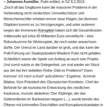
– Johannes Aumüller
, Putin entläst, in SZ 8.2.2013:
„Doch all das Geglitzere kann die massiven Probleme in der
Vorbereitung nicht verdeckten: Umweltschützer und
Menschenrechtler erheben immer neue Klagen, bei diversen
Objekten kommt es zu Verzögerungen, und unter anderem
wegen der immensen
Korruption
haben sich die Gesamtkosten
mittlerweile auf zirka 40 Milliarden Euro vervielfacht – eine
Rekordsumme für Winterspiele, die noch weiter anwachsen
dürfte. Der Unmut im Land darüber ist groß, und das kann der
Polit-Führung um Staatspräsident Wladimir Putin nicht gefallen.
Schließlich waren die Spiele von Anfang an auch sein Projekt.
Und somit nutzte er die Gelegenheit, um mal wieder ein Stück
aus der bei ihm beliebten Reihe ‚Gibt es Probleme? Dann
kümmer‘ ich mich schon!“ aufzuführen.“ Ergebnis: Achmet
Bilalow, Vize-Präsident des Olympischen Komitees, Chef der
Behörde für die touristische Entwicklung des nördlichen
Kaukasus, musste abdanken.“Der 42jährige, der das
Geldverdienen im Bankwesen begann (…), wurde bereits des
Öfteren mit kriminellen Geschäften und Korruptionsskandalen in