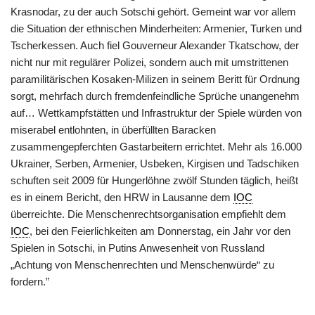
Krasnodar, zu der auch Sotschi gehört. Gemeint war vor allem
die Situation der ethnischen Minderheiten: Armenier, Turken und
Tscherkessen. Auch fiel Gouverneur Alexander Tkatschow, der
nicht nur mit regulärer Polizei, sondern auch mit umstrittenen
paramilitärischen Kosaken-Milizen in seinem Beritt für Ordnung
sorgt, mehrfach durch fremdenfeindliche Sprüche unangenehm
auf… Wettkampfstätten und Infrastruktur der Spiele würden von
miserabel entlohnten, in überfüllten Baracken
zusammengepferchten Gastarbeitern errichtet. Mehr als 16.000
Ukrainer, Serben, Armenier, Usbeken, Kirgisen und Tadschiken
schuften seit 2009 für Hungerlöhne zwölf Stunden täglich, heißt
es in einem Bericht, den HRW in Lausanne dem
IOC
überreichte. Die Menschenrechtsorganisation empfiehlt dem
IOC
, bei den Feierlichkeiten am Donnerstag, ein Jahr vor den
Spielen in Sotschi, in Putins Anwesenheit von Russland
„Achtung von Menschenrechten und Menschenwürde“ zu
fordern.”