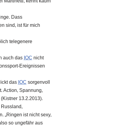
l Martinetti, kennt kaum
inge. Dass
sind, ist für mich
lich telegenere
ch auch das
IOC
nicht
ionssport-Ereignissen
lickt das
IOC
sorgenvoll
t. Action, Spannung,
(Kistner 13.2.2013).
e Russland,
 „Ringen ist nicht sexy,
also so ungefähr aus