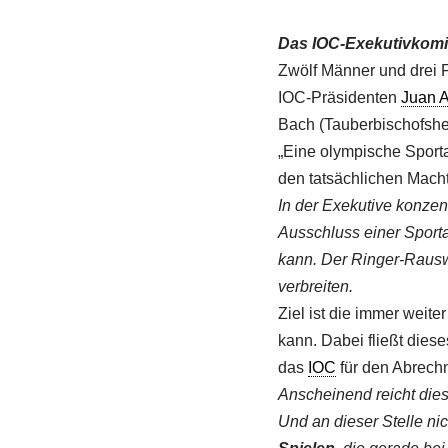
Das IOC-Exekutivkomi
Zwölf Männer und drei F
IOC-Präsidenten
Juan 
Bach (Tauberbischofshe
„Eine olympische Sporta
den tatsächlichen Macht
In der Exekutive konzent
Ausschluss einer Sportar
kann. Der Ringer-Rauswu
verbreiten.
Ziel ist die immer weit
kann. Dabei fließt diese
das
IOC
für den Abrech
Anscheinend reicht dies
Und an dieser Stelle ni