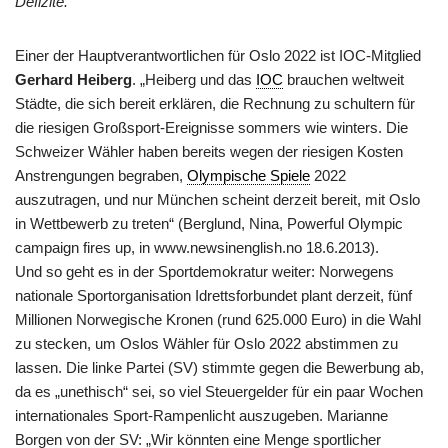
Defizite.
Einer der Hauptverantwortlichen für Oslo 2022 ist IOC-Mitglied
Gerhard Heiberg
. „Heiberg und das
IOC
brauchen weltweit
Städte, die sich bereit erklären, die Rechnung zu schultern für
die riesigen Großsport-Ereignisse sommers wie winters. Die
Schweizer Wähler haben bereits wegen der riesigen Kosten
Anstrengungen begraben,
Olympische Spiele
2022
auszutragen, und nur München scheint derzeit bereit, mit Oslo
in Wettbewerb zu treten“ (Berglund, Nina, Powerful Olympic
campaign fires up, in www.newsinenglish.no 18.6.2013).
Und so geht es in der Sportdemokratur weiter: Norwegens
nationale Sportorganisation Idrettsforbundet plant derzeit, fünf
Millionen Norwegische Kronen (rund 625.000 Euro) in die Wahl
zu stecken, um Oslos Wähler für Oslo 2022 abstimmen zu
lassen. Die linke Partei (SV) stimmte gegen die Bewerbung ab,
da es „unethisch“ sei, so viel Steuergelder für ein paar Wochen
internationales Sport-Rampenlicht auszugeben. Marianne
Borgen von der SV: „Wir könnten eine Menge sportlicher