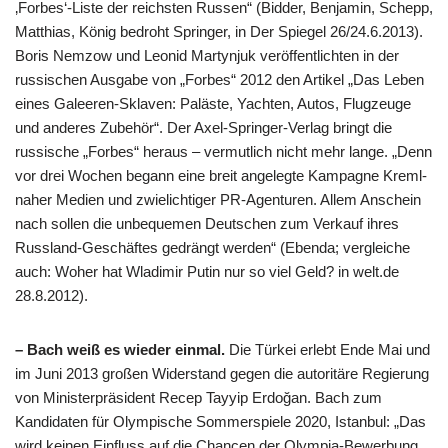
‚Forbes‘-Liste der reichsten Russen“ (Bidder, Benjamin, Schepp,
Matthias, König bedroht Springer, in Der Spiegel 26/24.6.2013).
Boris Nemzow und Leonid Martynjuk veröffentlichten in der
russischen Ausgabe von „Forbes“ 2012 den Artikel „Das Leben
eines Galeeren-Sklaven: Paläste, Yachten, Autos, Flugzeuge
und anderes Zubehör“. Der Axel-Springer-Verlag bringt die
russische „Forbes“ heraus – vermutlich nicht mehr lange. „Denn
vor drei Wochen begann eine breit angelegte Kampagne Kreml-
naher Medien und zwielichtiger PR-Agenturen. Allem Anschein
nach sollen die unbequemen Deutschen zum Verkauf ihres
Russland-Geschäftes gedrängt werden“ (Ebenda; vergleiche
auch: Woher hat Wladimir Putin nur so viel Geld? in welt.de
28.8.2012).
– Bach weiß es wieder einmal.
Die Türkei erlebt Ende Mai und
im Juni 2013 großen Widerstand gegen die autoritäre Regierung
von Ministerpräsident Recep Tayyip Erdoğan. Bach zum
Kandidaten für Olympische Sommerspiele 2020, Istanbul: „Das
wird keinen Einfluss auf die Chancen der Olympia-Bewerbung