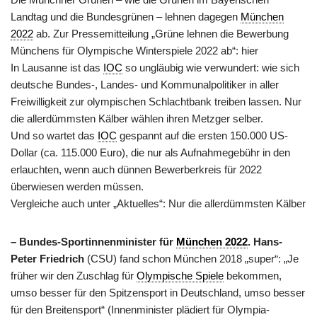
Landtag und die Bundesgrünen – lehnen dagegen
München
2022
ab. Zur Pressemitteilung „Grüne lehnen die Bewerbung
Münchens für Olympische Winterspiele 2022 ab“: hier
In Lausanne ist das
IOC
so ungläubig wie verwundert: wie sich
deutsche Bundes-, Landes- und Kommunalpolitiker in aller
Freiwilligkeit zur olympischen Schlachtbank treiben lassen. Nur
die allerdümmsten Kälber wählen ihren Metzger selber.
Und so wartet das
IOC
gespannt auf die ersten 150.000 US-
Dollar (ca. 115.000 Euro), die nur als Aufnahmegebühr in den
erlauchten, wenn auch dünnen Bewerberkreis für 2022
überwiesen werden müssen.
Vergleiche auch unter „Aktuelles“: Nur die allerdümmsten Kälber
– Bundes-Sportinnenminister für
München 2022
.
Hans-
Peter Friedrich
(CSU) fand schon München 2018 „super“: „Je
früher wir den Zuschlag für
Olympische Spiele
bekommen,
umso besser für den Spitzensport in Deutschland, umso besser
für den Breitensport“ (Innenminister plädiert für Olympia-