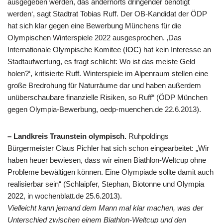
ausgegeben werden, das andernorts dringender benötigt
werden‘, sagt Stadtrat Tobias Ruff. Der OB-Kandidat der ÖDP
hat sich klar gegen eine Bewerbung Münchens für die
Olympischen Winterspiele 2022 ausgesprochen. ‚Das
Internationale Olympische Komitee (
IOC
) hat kein Interesse an
Stadtaufwertung, es fragt schlicht: Wo ist das meiste Geld
holen?‘, kritisierte Ruff. Winterspiele im Alpenraum stellen eine
große Bredrohung für Naturräume dar und haben außerdem
unüberschaubare finanzielle Risiken, so Ruff“ (ÖDP München
gegen Olympia-Bewerbung, oedp-muenchen.de 22.6.2013).
– Landkreis Traunstein olympisch.
Ruhpoldings
Bürgermeister Claus Pichler hat sich schon eingearbeitet: „Wir
haben heuer bewiesen, dass wir einen Biathlon-Weltcup ohne
Probleme bewältigen können. Eine Olympiade sollte damit auch
realisierbar sein“ (Schlaipfer, Stephan, Biotonne und Olympia
2022, in wochenblatt.de 25.6.2013).
Vielleicht kann jemand dem Mann mal klar machen, was der
Unterschied zwischen einem Biathlon-Weltcup und den