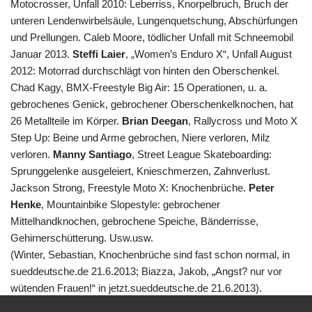
Motocrosser, Unfall 2010: Leberriss, Knorpelbruch, Bruch der
unteren Lendenwirbelsäule, Lungenquetschung, Abschürfungen
und Prellungen. Caleb Moore, tödlicher Unfall mit Schneemobil
Januar 2013.
Steffi Laier
, „Women’s Enduro X“, Unfall August
2012: Motorrad durchschlägt von hinten den Oberschenkel.
Chad Kagy, BMX-Freestyle Big Air: 15 Operationen, u. a.
gebrochenes Genick, gebrochener Oberschenkelknochen, hat
26 Metallteile im Körper.
Brian Deegan
, Rallycross und Moto X
Step Up: Beine und Arme gebrochen, Niere verloren, Milz
verloren.
Manny Santiago
, Street League Skateboarding:
Sprunggelenke ausgeleiert, Knieschmerzen, Zahnverlust.
Jackson Strong, Freestyle Moto X: Knochenbrüche.
Peter
Henke
, Mountainbike Slopestyle: gebrochener
Mittelhandknochen, gebrochene Speiche, Bänderrisse,
Gehirnerschütterung. Usw.usw.
(Winter, Sebastian, Knochenbrüche sind fast schon normal, in
sueddeutsche.de 21.6.2013; Biazza, Jakob, „Angst? nur vor
wütenden Frauen!“ in jetzt.sueddeutsche.de 21.6.2013).
Man darf auf die X-Games Ende Juni 2013 in München