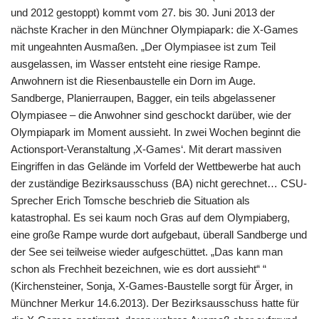
und 2012 gestoppt) kommt vom 27. bis 30. Juni 2013 der
nächste Kracher in den Münchner Olympiapark: die X-Games
mit ungeahnten Ausmaßen. „Der Olympiasee ist zum Teil
ausgelassen, im Wasser entsteht eine riesige Rampe.
Anwohnern ist die Riesenbaustelle ein Dorn im Auge.
Sandberge, Planierraupen, Bagger, ein teils abgelassener
Olympiasee – die Anwohner sind geschockt darüber, wie der
Olympiapark im Moment aussieht. In zwei Wochen beginnt die
Actionsport-Veranstaltung ‚X-Games‘. Mit derart massiven
Eingriffen in das Gelände im Vorfeld der Wettbewerbe hat auch
der zuständige Bezirksausschuss (BA) nicht gerechnet… CSU-
Sprecher Erich Tomsche beschrieb die Situation als
katastrophal. Es sei kaum noch Gras auf dem Olympiaberg,
eine große Rampe wurde dort aufgebaut, überall Sandberge und
der See sei teilweise wieder aufgeschüttet. „Das kann man
schon als Frechheit bezeichnen, wie es dort aussieht“ “
(Kirchensteiner, Sonja, X-Games-Baustelle sorgt für Ärger, in
Münchner Merkur 14.6.2013). Der Bezirksausschuss hatte für