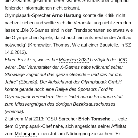
die X-Games gestimmt, deren wahres Ausmaß aber aufgrund
fehlender Informationen nicht erkannt.
Olympiapark-Sprecher
Arno Hartung
konnte die Kritik nicht
nachvollziehen und wollte sich die Veranstaltung nicht zerreden
lassen: „Die X-Games sind in den Trendsportarten so etwas wie
die Olympischen Spiele, da ist auch ein entsprechender Aufbau
notwendig“ (Kronewiter, Thomas, Wie auf einer Baustelle, in SZ
14.6.2013).
Eben: Es ist so, wie es bei
München 2022
bezüglich des
IOC
wäre: „Der Veranstalter der X-Games habe während seiner
Showtage Zugriff auf das ganze Gelände – und das für drei
Jahre“ (Ebenda). Der Aufsichtsrat der Olympiapark GmbH
konnte gerade noch eine Rallye des Sponsors Ford im
Olympiapark verhindern: Diese findet nun in Freimann statt,
zum Missvergnügen des dortigen Bezirksausschusses
(Ebenda).
Zitat vom Mai 2013: “CSU-Sprecher
Erich Tomsche
… legte
dem Olympiapark-Chef nahe, sich angesichts seiner Affinität
zum
Motorsport
einen Job am Nürburgring zu suchen: ‘Er