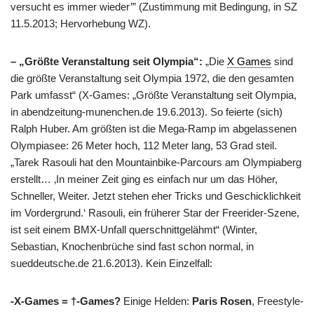
versucht es immer wieder’” (Zustimmung mit Bedingung, in SZ
11.5.2013; Hervorhebung WZ).
– „Größte Veranstaltung seit Olympia“:
„Die
X Games
sind
die größte Veranstaltung seit Olympia 1972, die den gesamten
Park umfasst“ (X-Games: „Größte Veranstaltung seit Olympia,
in abendzeitung-munenchen.de 19.6.2013). So feierte (sich)
Ralph Huber. Am größten ist die Mega-Ramp im abgelassenen
Olympiasee: 26 Meter hoch, 112 Meter lang, 53 Grad steil.
„Tarek Rasouli hat den Mountainbike-Parcours am Olympiaberg
erstellt… ‚In meiner Zeit ging es einfach nur um das Höher,
Schneller, Weiter. Jetzt stehen eher Tricks und Geschicklichkeit
im Vordergrund.‘ Rasouli, ein früherer Star der Freerider-Szene,
ist seit einem BMX-Unfall querschnittgelähmt“ (Winter,
Sebastian, Knochenbrüche sind fast schon normal, in
sueddeutsche.de 21.6.2013). Kein Einzelfall:
-X-Games = †-Games?
Einige Helden:
Paris Rosen
, Freestyle-