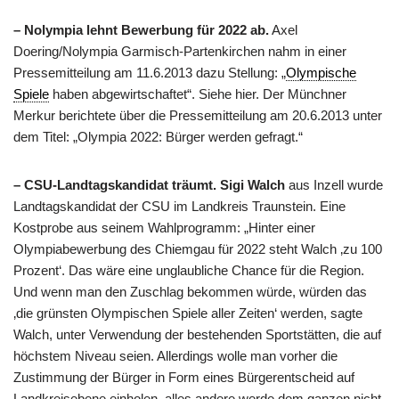
– Nolympia lehnt Bewerbung für 2022 ab.
Axel
Doering/Nolympia Garmisch-Partenkirchen nahm in einer
Pressemitteilung am 11.6.2013 dazu Stellung: „
Olympische
Spiele
haben abgewirtschaftet“. Siehe hier. Der Münchner
Merkur berichtete über die Pressemitteilung am 20.6.2013 unter
dem Titel: „Olympia 2022: Bürger werden gefragt.“
– CSU-Landtagskandidat träumt.
Sigi Walch
aus Inzell wurde
Landtagskandidat der CSU im Landkreis Traunstein. Eine
Kostprobe aus seinem Wahlprogramm: „Hinter einer
Olympiabewerbung des Chiemgau für 2022 steht Walch ‚zu 100
Prozent‘. Das wäre eine unglaubliche Chance für die Region.
Und wenn man den Zuschlag bekommen würde, würden das
‚die grünsten Olympischen Spiele aller Zeiten‘ werden, sagte
Walch, unter Verwendung der bestehenden Sportstätten, die auf
höchstem Niveau seien. Allerdings wolle man vorher die
Zustimmung der Bürger in Form eines Bürgerentscheid auf
Landkreisebene einholen, alles andere werde dem ganzen nicht