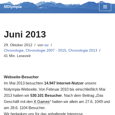
NOlympia
Zum
Inhalt
springen
Juni 2013
29. Oktober 2012
von
wz
Chronologie
,
Chronologie 2007 - 2015
,
Chronologie 2013
41 Min. Lesezeit
Webseite-Besucher
Im Mai 2013 besuchten
14.947 Internet-Nutzer
unsere
Nolympia-Webseite. Von Februar 2010 bis einschließlich Mai
2013 hatten wir
530.101 Besucher
. Nach dem Beitrag „Das
Geschäft mit den
X Games
“ hatten wir allein am 27.6. 1049 und
am 28.6. 1104 Besucher.
Wir bedanken uns für das anhaltende Interesse.