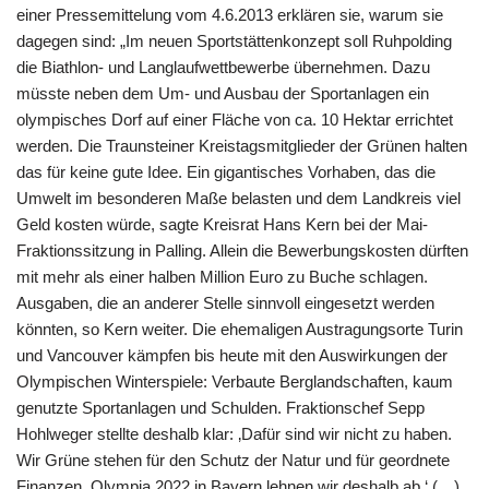
einer Pressemittelung vom 4.6.2013 erklären sie, warum sie
dagegen sind: „Im neuen Sportstättenkonzept soll Ruhpolding
die Biathlon- und Langlaufwettbewerbe übernehmen. Dazu
müsste neben dem Um- und Ausbau der Sportanlagen ein
olympisches Dorf auf einer Fläche von ca. 10 Hektar errichtet
werden. Die Traunsteiner Kreistagsmitglieder der Grünen halten
das für keine gute Idee. Ein gigantisches Vorhaben, das die
Umwelt im besonderen Maße belasten und dem Landkreis viel
Geld kosten würde, sagte Kreisrat Hans Kern bei der Mai-
Fraktionssitzung in Palling. Allein die Bewerbungskosten dürften
mit mehr als einer halben Million Euro zu Buche schlagen.
Ausgaben, die an anderer Stelle sinnvoll eingesetzt werden
könnten, so Kern weiter. Die ehemaligen Austragungsorte Turin
und Vancouver kämpfen bis heute mit den Auswirkungen der
Olympischen Winterspiele: Verbaute Berglandschaften, kaum
genutzte Sportanlagen und Schulden. Fraktionschef Sepp
Hohlweger stellte deshalb klar: ‚Dafür sind wir nicht zu haben.
Wir Grüne stehen für den Schutz der Natur und für geordnete
Finanzen. Olympia 2022 in Bayern lehnen wir deshalb ab.‘ (…)