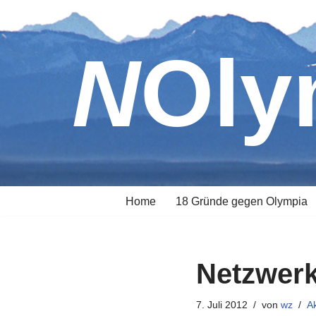
Zum
NOl
Inhalt
springen
Home
18 Gründe gegen Olympia
Netzwerk
7. Juli 2012
von
wz
Ak