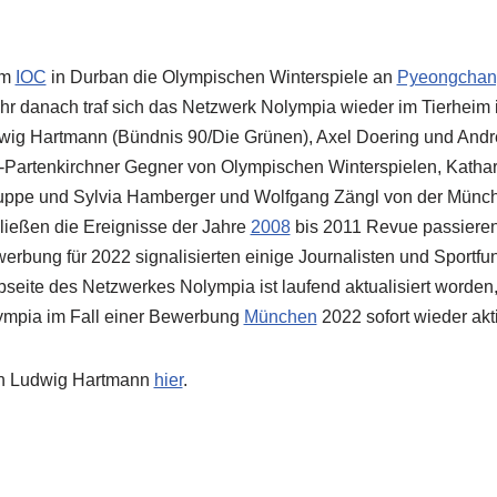
om
IOC
in Durban die Olympischen Winterspiele an
Pyeongchan
hr danach traf sich das Netzwerk Nolympia wieder im Tierheim 
wig Hartmann (Bündnis 90/Die Grünen), Axel Doering und Andre
h-Partenkirchner Gegner von Olympischen Winterspielen, Kathar
ppe und Sylvia Hamberger und Wolfgang Zängl von der Münc
ließen die Ereignisse der Jahre
2008
bis 2011 Revue passiere
rbung für 2022 signalisierten einige Journalisten und Sportfunk
eite des Netzwerkes Nolympia ist laufend aktualisiert worden
ympia im Fall einer Bewerbung
München
2022 sofort wieder akt
on Ludwig Hartmann
hier
.