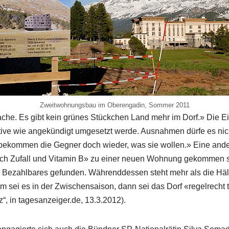
Zweitwohnungsbau im Oberengadin, Sommer 2011
ache. Es gibt kein grünes Stückchen Land mehr im Dorf.» Die Ei
tiative wie angekündigt umgesetzt werde. Ausnahmen dürfe es nic
 bekommen die Gegner doch wieder, was sie wollen.» Eine and
durch Zufall und Vitamin B» zu einer neuen Wohnung gekommen 
s Bezahlbares gefunden. Währenddessen steht mehr als die Hä
m sei es in der Zwischensaison, dann sei das Dorf «regelrecht 
tz“, in tagesanzeiger.de, 13.3.2012).