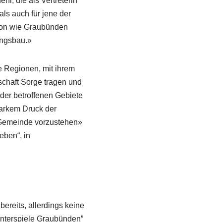
i, die als Vertreterin
ls auch für jene der
nton wie Graubünden
ungsbau.»
 Regionen, mit ihrem
schaft Sorge tragen und
der betroffenen Gebiete
tarkem Druck der
n Gemeinde vorzustehen»
eben“, in
ereits, allerdings keine
Winterspiele Graubünden”