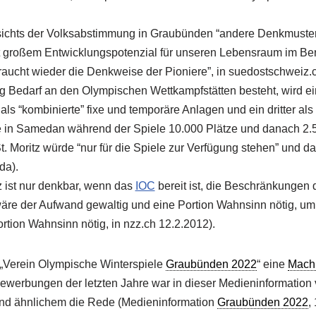
sichts der Volksabstimmung in Graubünden “andere Denkmuster” 
t großem Entwicklungspotenzial für unseren Lebensraum im Be
 braucht wieder die Denkweise der Pioniere”, in suedostschweiz.
Bedarf an den Olympischen Wettkampfstätten besteht, wird ein 
 als “kombinierte” fixe und temporäre Anlagen und ein dritter als 
le in Samedan während der Spiele 10.000 Plätze und danach 2.
. Moritz würde “nur für die Spiele zur Verfügung stehen” und d
da).
 ist nur denkbar, wenn das
IOC
bereit ist, die Beschränkungen
re der Aufwand gewaltig und eine Portion Wahnsinn nötig, um 
rtion Wahnsinn nötig, in nzz.ch 12.2.2012).
 „Verein Olympische Winterspiele
Graubünden 2022
“ eine
Machb
ewerbungen der letzten Jahre war in dieser Medieninformation 
und ähnlichem die Rede (Medieninformation
Graubünden 2022
,