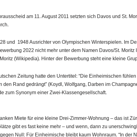
rausscheid am 11. August 2011 setzten sich Davos und St. Mori
rch.
 1928 und 1948 Ausrichter von Olympischen Winterspielen. Im 
Bewerbung 2022 nicht mehr unter dem Namen Davos/St. Moritz l
Moritz (Wikipedia)
.
Hinter der Bewerbung steht eine kleine Gr
utschen Zeitung hatte den Untertitel: “Die Einheimischen fühlen
 den Rand gedrängt” (Koydl, Wolfgang, Darben im Champagne
rde zum Synonym einer Zwei-Klassengesellschaft.
nken Miete für eine kleine Drei-Zimmer-Wohnung – das ist Zür
ätze gibt es fast keine mehr – und wenn, dann zu unerschwing
gegen Null: Für Einheimische bleibt kaum Wohnraum. “In der