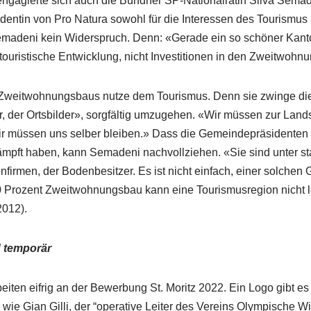
agierte sich auch die Bündner SP-Nationalrätin Silva Semaden
dentin von Pro Natura sowohl für die Interessen des Tourismus a
 Semadeni kein Widerspruch. Denn: «Gerade ein so schöner Ka
 touristische Entwicklung, nicht Investitionen in den Zweitwohn
Zweitwohnungsbaus nutze dem Tourismus. Denn sie zwinge die
r, der Ortsbilder», sorgfältig umzugehen. «Wir müssen zur Land
Wir müssen uns selber bleiben.» Dass die Gemeindepräsidenten 
kämpft haben, kann Semadeni nachvollziehen. «Sie sind unter s
nfirmen, der Bodenbesitzer. Es ist nicht einfach, einer solche
0 Prozent Zweitwohnungsbau kann eine Tourismusregion nicht l
2012).
d temporär
ten eifrig an der Bewerbung St. Moritz 2022. Ein Logo gibt es b
 wie Gian Gilli, der “operative Leiter des Vereins Olympische 