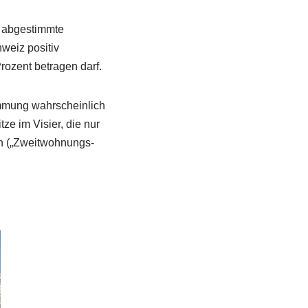
t abgestimmte
weiz positiv
ozent betragen darf.
immung wahrscheinlich
e im Visier, die nur
en („Zweitwohnungs-