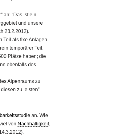
an: “Das ist ein
rggebiet und unsere
ch 23.2.2012).
Teil als fixe Anlagen
rein temporärer Teil.
500 Plätze haben; die
ann ebenfalls des
 des Alpenraums zu
diesen zu leisten”
arkeitsstudie
an. Wie
viel von
Nachhaltigkeit
,
 14.3.2012).