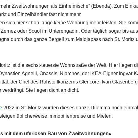
 mehr Zweitwohnungen als Einheimische” (Ebenda). Zum Einkau
t und Einzelhändler fast nicht mehr.
nen sich hier schon lange keine Wohnung mehr leisten: Sie ko
 Zernez oder Scuol im Unterengadin. Oder täglich sogar bis aus 
na durch das ganze Bergell zum Malojapass nach St. Moritz u
Moritz ist die sechst-teuerste Wohnstraße der Welt. Hier liegen di
 Dynastien Agnelli, Onassis, Niarchos, der IKEA-Eigner Ingvar 
ttal, der Chef des Rohstoffkonzerns Glencore, Ivan Glasenber
verdrängt. Sie liegen dicht an dicht.
e
2022 in St. Moritz würden dieses ganze Dilemma noch einmal
steigen üblicherweise Immobilienpreise und Mieten.
uss mit dem uferlosen Bau von Zweitwohnungen»