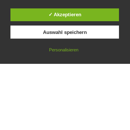
✓ Akzeptieren
Auswahl speichern
Impressum
Datenschutzerklärung
©
Gesellschaft für ökologische Forschung e.V.
Personalisieren
Nicht angemeldet ->
Anmelden