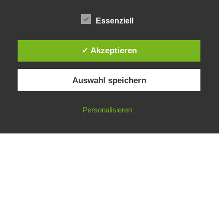
Essenziell
✓ Akzeptieren
Auswahl speichern
Impressum
Datenschutzerklärung
©
Gesellschaft für ökologische Forschung e.V.
Personalisieren
Nicht angemeldet ->
Anmelden