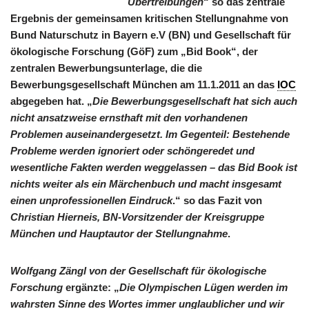
Übertreibungen
“ so das zentrale
Ergebnis der gemeinsamen kritischen Stellungnahme von
Bund Naturschutz in Bayern e.V (BN) und Gesellschaft für
ökologische Forschung (GöF) zum „Bid Book“, der
zentralen Bewerbungsunterlage, die die
Bewerbungsgesellschaft München am 11.1.2011 an das
IOC
abgegeben hat. „
Die Bewerbungsgesellschaft hat sich auch
nicht ansatzweise ernsthaft mit den vorhandenen
Problemen auseinandergesetzt. Im Gegenteil: Bestehende
Probleme werden ignoriert oder schöngeredet und
wesentliche Fakten werden weggelassen – das Bid Book ist
nichts weiter als ein Märchenbuch und macht insgesamt
einen unprofessionellen Eindruck
.“ so das Fazit von
Christian Hierneis, BN-Vorsitzender der Kreisgruppe
München und Hauptautor der Stellungnahme
.
Wolfgang Zängl von der Gesellschaft für ökologische
Forschung
ergänzte: „
Die Olympischen Lügen werden im
wahrsten Sinne des Wortes immer unglaublicher und wir