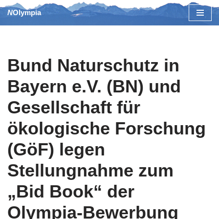
NOlympia
Zum
Inhalt
springen
Bund Naturschutz in
Bayern e.V. (BN) und
Gesellschaft für
ökologische Forschung
(GöF) legen
Stellungnahme zum
„Bid Book“ der
Olympia-Bewerbung