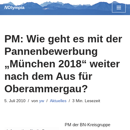
NOlympia
Zum
Inhalt
springen
PM: Wie geht es mit der
Pannenbewerbung
„München 2018“ weiter
nach dem Aus für
Oberammergau?
5. Juli 2010
von
yw
Aktuelles
3 Min. Lesezeit
PM der BN-Kreisgruppe