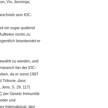
on, Viv, Jennings,
eschrieb sein IOC-
nd sie sogar quälend
Auftreten nichts zu
egentlich beantwortet er
gewählt zu werden, und
Samaranch bei der IOC-
heben, da er sonst 1997
ld Tribune, dass
 Jens, S. 29, 117)
C
per Gesetz Immunität
ieder und
ey International, den