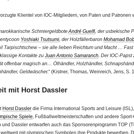
rzugte Klientel von IOC-Mitgliedern, von Paten und Patronen
marokkanische Schmiergeldbote
André Guelfi
, der usbekische 
ientycoon
Yoshiaki Tsutsumi
, der Holzfällerbaron
Mohamad Bob
 Tarpischtschew – sie alle lieben Reichtum und Macht … Fast 
tklassige Kontakte zu
Juan Antonio Samaranch
. Der IOC-Papst 
tät offenbar magisch an… Ölhändler, Holzhändler, Schnapshänd
händler, Geldwäscher.
“ (Kistner, Thomas, Weinreich, Jens, S. 
t mit Horst Dassler
t
Horst Dassler
die Firma International Sports and Leisure (ISL),
mpische Spiele
, Fußballweltmeisterschaften und andere Sport
h und Dassler entwarfen auch das Sponsorenprogramm TOP (T
weltweit mit olympischen Symbolen ihre Produkte bewerben. 