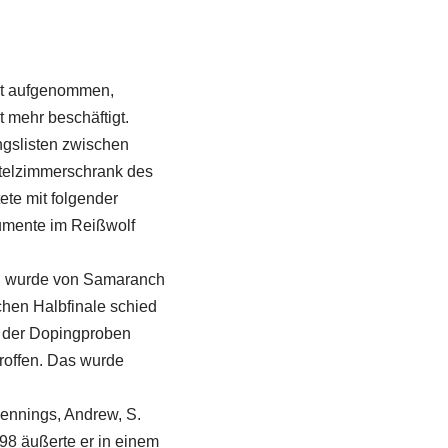
t aufgenommen,
t mehr beschäftigt.
gslisten zwischen
telzimmerschrank des
ete mit folgender
umente im Reißwolf
on wurde von Samaranch
chen Halbfinale schied
 der Dopingproben
roffen. Das wurde
Jennings, Andrew, S.
998 äußerte er in einem