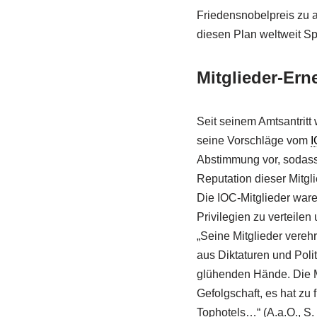
Friedensnobelpreis zu 
diesen Plan weltweit Spo
Mitglieder-Er
Seit seinem Amtsantritt
seine Vorschläge vom
I
Abstimmung vor, sodass 
Reputation dieser Mitgli
Die IOC-Mitglieder war
Privilegien zu verteile
„Seine Mitglieder vereh
aus Diktaturen und Poli
glühenden Hände. Die Ma
Gefolgschaft, es hat zu 
Tophotels…“ (A.a.O., S.