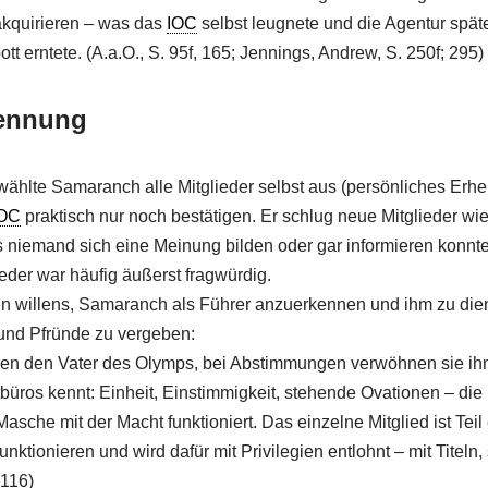
akquirieren – was das
IOC
selbst leugnete und die Agentur später
tt erntete. (A.a.O., S. 95f, 165; Jennings, Andrew, S. 250f; 295)
nennung
 wählte Samaranch alle Mitglieder selbst aus (persönliches Erh
OC
praktisch nur noch bestätigen. Er schlug neue Mitglieder wi
niemand sich eine Meinung bilden oder gar informieren konnte.
eder war häufig äußerst fragwürdig.
en willens, Samaranch als Führer anzuerkennen und ihm zu dien
n und Pfründe zu vergeben:
ren den Vater des Olymps, bei Abstimmungen verwöhnen sie ihn
tbüros kennt: Einheit, Einstimmigkeit, stehende Ovationen – die
sche mit der Macht funktioniert. Das einzelne Mitglied ist Teil
funktionieren und wird dafür mit Privilegien entlohnt – mit Titel
 116)