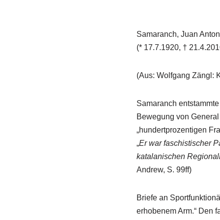
Samaranch, Juan Anton
(* 17.7.1920, † 21.4.201
(Aus: Wolfgang Zängl: 
Samaranch entstammte ei
Bewegung von General Fr
„hundertprozentigen Fr
„
Er war faschistischer P
katalanischen Regionalra
Andrew, S. 99ff)
Briefe an Sportfunktion
erhobenem Arm.“
Den fa