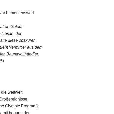
 war bemerkenswert
Patron Gafour
 Hasan
, der
alle diese obskuren
zieht Vermittler aus dem
ler, Baumwollhändler,
15)
 die weltweit
-Großereignisse
he Olympic Program):
Damit begann der