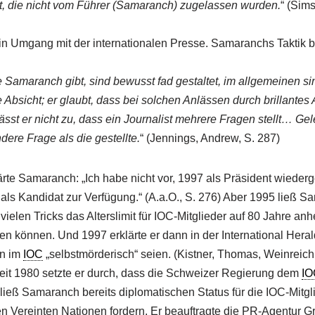
t, die nicht vom Führer (Samaranch) zugelassen wurden.
“ (Sims
in Umgang mit der internationalen Presse. Samaranchs Taktik b
 Samaranch gibt, sind bewusst fad gestaltet, im allgemeinen si
e Absicht; er glaubt, dass bei solchen Anlässen durch brillantes 
st er nicht zu, dass ein Journalist mehrere Fragen stellt… Gel
dere Frage als die gestellte.
“ (Jennings, Andrew, S. 287)
te Samaranch: „Ich habe nicht vor, 1997 als Präsident wieder
t als Kandidat zur Verfügung.“ (A.a.O., S. 276) Aber 1995 ließ 
ielen Tricks das Alterslimit für IOC-Mitglieder auf 80 Jahre an
ten können. Und 1997 erklärte er dann in der International Hera
en im
IOC
„selbstmörderisch“ seien. (Kistner, Thomas, Weinreich,
eit 1980 setzte er durch, dass die Schweizer Regierung dem
IO
ließ Samaranch bereits diplomatischen Status für die IOC-Mitgl
n Vereinten Nationen fordern. Er beauftragte die PR-Agentur Gr