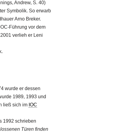
nnings, Andrew, S. 40)
hter Symbolik. So erwarb
ldhauer Arno Breker.
 IOC-Führung vor dem
2001 verlieh er Leni
k.
74 wurde er dessen
 wurde 1989, 1993 und
 ließ sich im
IOC
ts 1992 schrieben
lossenen Türen finden