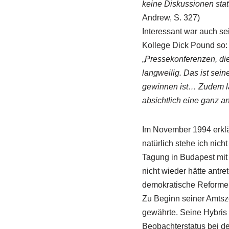
keine Diskussionen stat
Andrew, S. 327)
Interessant war auch se
Kollege Dick Pound so:
„
Pressekonferenzen, die
langweilig. Das ist sein
gewinnen ist… Zudem läs
absichtlich eine ganz an
Im November 1994 erklär
natürlich stehe ich nich
Tagung in Budapest mit v
nicht wieder hätte antre
demokratische Reform
Zu Beginn seiner Amtsz
gewährte. Seine Hybris 
Beobachterstatus bei de