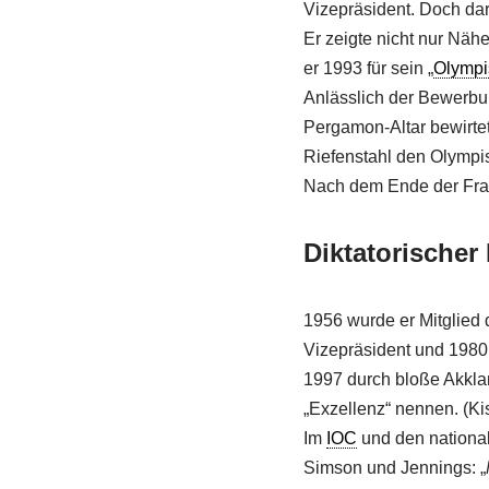
Vizepräsident. Doch darü
Er zeigte nicht nur Näh
er 1993 für sein „
Olymp
Anlässlich der Bewerb
Pergamon-Altar bewirtet
Riefenstahl den Olympis
Nach dem Ende der Franc
Diktatorischer
1956 wurde er Mitglied
Vizepräsident und 1980 
1997 durch bloße Akkla
„Exzellenz“ nennen. (Ki
Im
IOC
und den national
Simson und Jennings: „