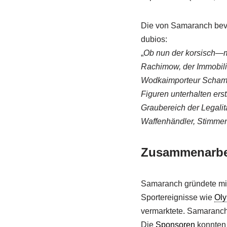
Die von Samaranch bevo
dubios:
„
Ob nun der korsisch—
Rachimow, der Immobil
Wodkaimporteur Schamil
Figuren unterhalten ers
Graubereich der Legali
Waffenhändler, Stimmen
Zusammenarbei
Samaranch gründete mi
Sportereignisse wie
Oly
vermarktete. Samaranc
Die
Sponsoren
konnten 