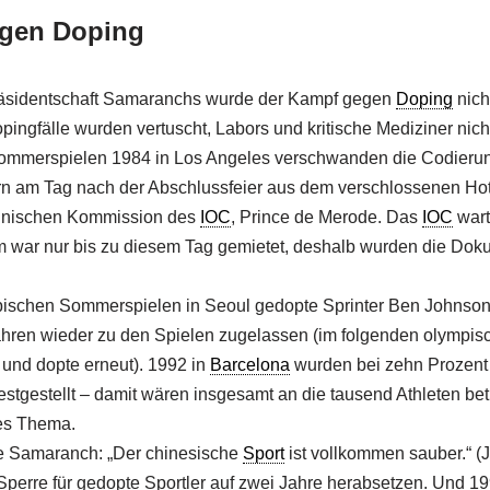
egen Doping
räsidentschaft Samaranchs wurde der Kampf gegen
Doping
nich
pingfälle wurden vertuscht, Labors und kritische Mediziner nich
ommerspielen 1984 in Los Angeles verschwanden die Codierun
rn am Tag nach der Abschlussfeier aus dem verschlossenen Ho
zinischen Kommission des
IOC
, Prince de Merode. Das
IOC
wart
m war nur bis zu diesem Tag gemietet, deshalb wurden die Dok
pischen Sommerspielen in Seoul gedopte Sprinter Ben Johns
ahren wieder zu den Spielen zugelassen (im folgenden olympis
 und dopte erneut). 1992 in
Barcelona
wurden bei zehn Prozent
stgestellt – damit wären insgesamt an die tausend Athleten bet
hes Thema.
te Samaranch: „Der chinesische
Sport
ist vollkommen sauber.“ (
 Sperre für gedopte Sportler auf zwei Jahre herabsetzen. Und 1