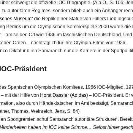
ber schweigt die offizielle IOC-Biographie. (A.a.O., S. 106; Je
e zu autoritären Regimes, sondern blieb auch ein Anhänger rec
isches Museum
“ die Replik einer Statue von Hitlers Lieblingsbi
ung Berlins um die Olympischen Sommerspiele 2000 wurde die
 – am selben Ort wie 1936 im faschistischen Deutschland. Und 
chen Orden – nachträglich für ihre Olympia-Filme von 1936.
o-Diktatur blieb Samaranch nur die Karriere in der Sportpoliti
 IOC-Präsident
 des Spanischen Olympischen Komitees, 1966 IOC-Mitglied. 19
– mit der Hilfe von
Horst Dassler
(
Adidas
) – IOC-Präsident. Er
mation, also durch Händeklatschen im Amt bestätigt. Samaranch
stner, Thomas, Weinreich, Jens, S. 84)
en Sportgremien schuf Samaranch autoritäre Strukturen. Berei
Minderheiten haben im
IOC
keine Stimme… Selbst hinter gesch