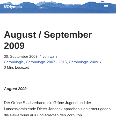
NOlympia
Zum
Inhalt
springen
August / September
2009
30. September 2009
von
wz
Chronologie
,
Chronologie 2007 - 2015
,
Chronologie 2009
3 Min. Lesezeit
August 2009
Der Grüne Stadtverband, die Grüne Jugend und der
Landesvorsitzende Dieter Janecek sprachen sich erneut gegen
die Bewerbung aus und erregten den Zorn von