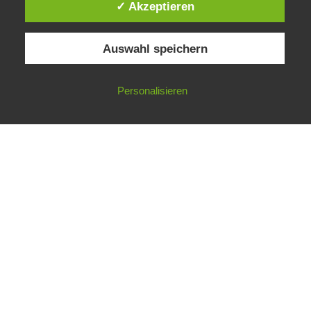
✓ Akzeptieren
Auswahl speichern
Impressum
Datenschutzerklärung
©
Gesellschaft für ökologische Forschung e.V.
Personalisieren
Nicht angemeldet ->
Anmelden